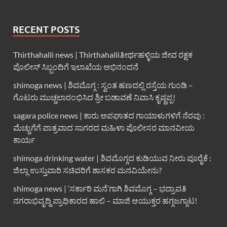
RECENT POSTS
Thirthahalli news | Thirthahalliತೀರ್ಥಹಳ್ಳಿಯ ಜೀವ ರಕ್ಷಕ
ಪೊಲೀಸ್ ಸಿಬ್ಬಂದಿಗೆ ಇಲಾಖೆಯ ಅಭಿನಂದನೆ
shimoga news | ಶಿವಮೊಗ್ಗ : ಸ್ವಂತ ಹಣದಲ್ಲಿ ರಸ್ತೆಯ ಗುಂಡಿ –
ಗೊಟರು ಮುಚ್ಚಲಾರಂಭಿಸಿದ ಶ್ರೀ ಬಡಾವಣೆ ನಿವಾಸಿ ಕೃಷ್ಣಪ್ಪ!
sagara police news | ಕಾರು ಅಪಘಾತದ ಗಾಯಾಳುಗಳಿಗೆ ನೆರವು :
ಮೆಚ್ಚುಗೆಗೆ ಪಾತ್ರವಾದ ಸಾಗರದ ಮಹಿಳಾ ಪೊಲೀಸರ ಮಾನವೀಯ
ಕಾರ್ಯ
shimoga drinking water | ಶಿವಮೊಗ್ಗದ ಕುಡಿಯುವ ನೀರು ಪೂರೈಕೆ :
ಜಿಲ್ಲಾ ಉಸ್ತುವಾರಿ ಸಚಿವರಿಗೆ ಶಾಸಕರ ಮನವಿಯೇನು?
shimoga news | ‘ಸರ್ಕಾರಿ ಮನೆ’ಗಾಗಿ ಶಿವಮೊಗ್ಗ – ಭದ್ರಾವತಿ
ನಗರಾಭಿವೃದ್ದಿ ಪ್ರಾಧಿಕಾರದ ಹಾಲಿ – ಮಾಜಿ ಆಯುಕ್ತರ ಹಗ್ಗಜಗ್ಗಾಟ!