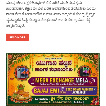
ಹಲವು ಜೀವ ರಕ್ಷಕ ಔಷಧಗಳ ಬೆಲೆ ಏರಿಕೆ ಮಾಡಿರುವ ಕ್ರಮ
ಖಂಡನಾರ್ಹ. ತಕ್ಷಣವೇ ಬೆಲೆ ಏರಿಕೆ ಆದೇಶ ಹಿಂಪಡೆಯಬೇಕು ಎಂದು
ಶಾಂತವೇರಿ ಗೋಪಾಲಗೌಡ ಸಮಾಜವಾದಿ ಅಧ್ಯಯನ ಕೇಂದ್ರ ಟ್ರಸ್ಟ್ ನ
ವ್ಯವಸ್ಥಾಪಕ ಟ್ರಸ್ಟಿ ಕಲ್ಲೂರು ಮೇಘರಾಜ್ ಅವರು ಕೇಂದ್ರ ಸರ್ಕಾರಕ್ಕೆ
ಆಗ್ರಹಿಸಿದ್ದಾರೆ.
READ MORE