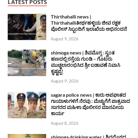
LATEST POSTS
Thirthahalli news |
Thirthahalliತೀರ್ಥಹಳ್ಳಿಯ ಜೀವ ರಕ್ಷಕ
ಪೊಲೀಸ್ ಸಿಬ್ಬಂದಿಗೆ ಇಲಾಖೆಯ ಅಭಿನಂದನೆ
August 9, 2026
shimoga news | ಶಿವಮೊಗ್ಗ : ಸ್ವಂತ
ಹಣದಲ್ಲಿ ರಸ್ತೆಯ ಗುಂಡಿ – ಗೊಟರು
ಮುಚ್ಚಲಾರಂಭಿಸಿದ ಶ್ರೀ ಬಡಾವಣೆ ನಿವಾಸಿ
ಕೃಷ್ಣಪ್ಪ!
August 9, 2026
sagara police news | ಕಾರು ಅಪಘಾತದ
ಗಾಯಾಳುಗಳಿಗೆ ನೆರವು : ಮೆಚ್ಚುಗೆಗೆ ಪಾತ್ರವಾದ
ಸಾಗರದ ಮಹಿಳಾ ಪೊಲೀಸರ ಮಾನವೀಯ
ಕಾರ್ಯ
August 8, 2026
shimoga drinking water | ಶಿವಮೊಗ್ಗದ