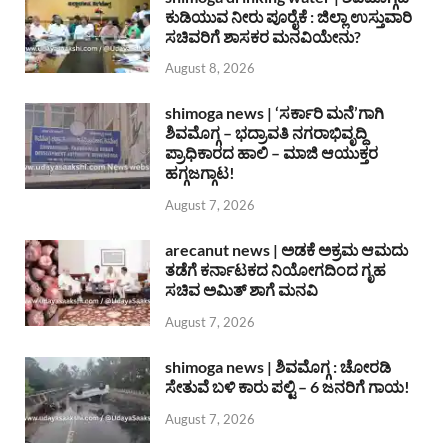
ಕುಡಿಯುವ ನೀರು ಪೂರೈಕೆ : ಜಿಲ್ಲಾ ಉಸ್ತುವಾರಿ
ಸಚಿವರಿಗೆ ಶಾಸಕರ ಮನವಿಯೇನು?
August 8, 2026
shimoga news | ‘ಸರ್ಕಾರಿ ಮನೆ’ಗಾಗಿ
ಶಿವಮೊಗ್ಗ – ಭದ್ರಾವತಿ ನಗರಾಭಿವೃದ್ದಿ
ಪ್ರಾಧಿಕಾರದ ಹಾಲಿ – ಮಾಜಿ ಆಯುಕ್ತರ
ಹಗ್ಗಜಗ್ಗಾಟ!
August 7, 2026
arecanut news | ಅಡಕೆ ಅಕ್ರಮ ಆಮದು
ತಡೆಗೆ ಕರ್ನಾಟಕದ ನಿಯೋಗದಿಂದ ಗೃಹ
ಸಚಿವ ಅಮಿತ್ ಶಾಗೆ ಮನವಿ
August 7, 2026
shimoga news | ಶಿವಮೊಗ್ಗ : ಚೋರಡಿ
ಸೇತುವೆ ಬಳಿ ಕಾರು ಪಲ್ಟಿ – 6 ಜನರಿಗೆ ಗಾಯ!
August 7, 2026