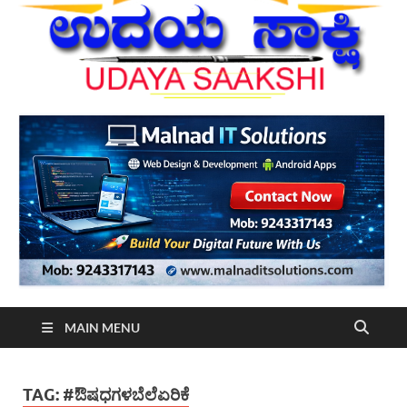
MAIN MENU
TAG:
#ಔಷಧಗಳಬೆಲೆಏರಿಕೆ