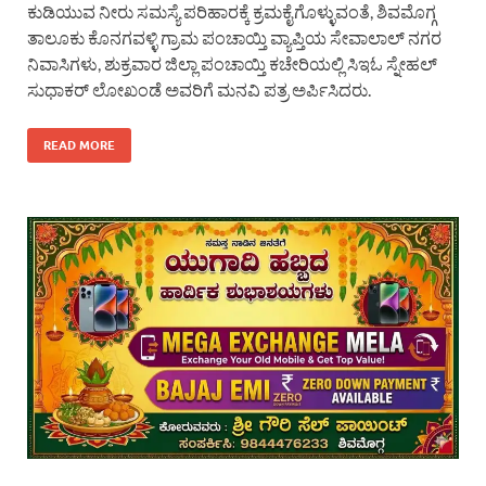
ಕುಡಿಯುವ ನೀರು ಸಮಸ್ಯೆ ಪರಿಹಾರಕ್ಕೆ ಕ್ರಮಕೈಗೊಳ್ಳುವಂತೆ, ಶಿವಮೊಗ್ಗ
ತಾಲೂಕು ಕೊನಗವಳ್ಳಿ ಗ್ರಾಮ ಪಂಚಾಯ್ತಿ ವ್ಯಾಪ್ತಿಯ ಸೇವಾಲಾಲ್ ನಗರ
ನಿವಾಸಿಗಳು, ಶುಕ್ರವಾರ ಜಿಲ್ಲಾ ಪಂಚಾಯ್ತಿ ಕಚೇರಿಯಲ್ಲಿ ಸಿಇಓ ಸ್ನೇಹಲ್
ಸುಧಾಕರ್ ಲೋಖಂಡೆ ಅವರಿಗೆ ಮನವಿ ಪತ್ರ ಅರ್ಪಿಸಿದರು.
READ MORE