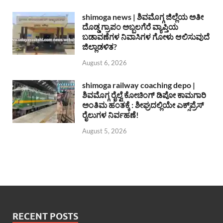
shimoga news | ಶಿವಮೊಗ್ಗ ಜಿಲ್ಲೆಯ ಅತೀ
ದೊಡ್ಡ ಗ್ರಾಪಂ ಅಬ್ಬಲಗೆರೆ ವ್ಯಾಪ್ತಿಯ
ಬಡಾವಣೆಗಳ ನಿವಾಸಿಗಳ ಗೋಳು ಆಲಿಸುವುದೆ
ಜಿಲ್ಲಾಡಳಿತ?
August 6, 2026
shimoga railway coaching depo |
ಶಿವಮೊಗ್ಗ ರೈಲ್ವೆ ಕೋಚಿಂಗ್ ಡಿಪೋ ಕಾಮಗಾರಿ
ಅಂತಿಮ ಹಂತಕ್ಕೆ : ಶೀಘ್ರದಲ್ಲಿಯೇ ಎಕ್ಸ್‌ಪ್ರೆಸ್
ರೈಲುಗಳ ನಿರ್ವಹಣೆ!
August 5, 2026
RECENT POSTS