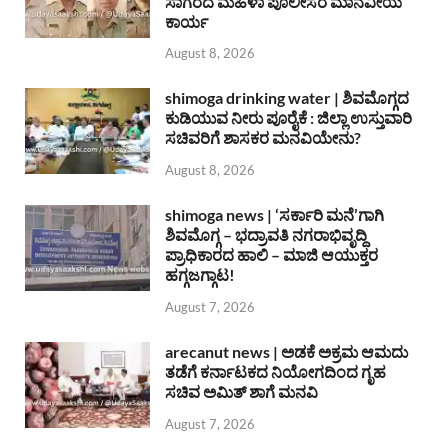
ಸಾಗರದ ಮಹಿಳಾ ಪೊಲೀಸರ ಮಾನವೀಯ
ಕಾರ್ಯ
August 8, 2026
shimoga drinking water | ಶಿವಮೊಗ್ಗದ
ಕುಡಿಯುವ ನೀರು ಪೂರೈಕೆ : ಜಿಲ್ಲಾ ಉಸ್ತುವಾರಿ
ಸಚಿವರಿಗೆ ಶಾಸಕರ ಮನವಿಯೇನು?
August 8, 2026
shimoga news | ‘ಸರ್ಕಾರಿ ಮನೆ’ಗಾಗಿ
ಶಿವಮೊಗ್ಗ – ಭದ್ರಾವತಿ ನಗರಾಭಿವೃದ್ದಿ
ಪ್ರಾಧಿಕಾರದ ಹಾಲಿ – ಮಾಜಿ ಆಯುಕ್ತರ
ಹಗ್ಗಜಗ್ಗಾಟ!
August 7, 2026
arecanut news | ಅಡಕೆ ಅಕ್ರಮ ಆಮದು
ತಡೆಗೆ ಕರ್ನಾಟಕದ ನಿಯೋಗದಿಂದ ಗೃಹ
ಸಚಿವ ಅಮಿತ್ ಶಾಗೆ ಮನವಿ
August 7, 2026