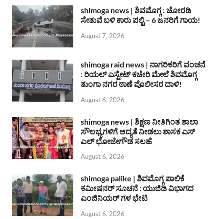
shimoga news | ಶಿವಮೊಗ್ಗ : ಚೋರಡಿ
ಸೇತುವೆ ಬಳಿ ಕಾರು ಪಲ್ಟಿ – 6 ಜನರಿಗೆ ಗಾಯ!
August 7, 2026
shimoga raid news | ನಾಗರಿಕರಿಗೆ ವಂಚನೆ
: ರಿಯಲ್ ಎಸ್ಟೇಟ್ ಕಚೇರಿ ಮೇಲೆ ಶಿವಮೊಗ್ಗ
ತುಂಗಾ ನಗರ ಠಾಣೆ ಪೊಲೀಸರ ದಾಳಿ!
August 6, 2026
shimoga news | ಶಿಕ್ಷಣ ನೀತಿಗಿಂತ ಶಾಲಾ
ಸೌಲಭ್ಯಗಳಿಗೆ ಆದ್ಯತೆ ನೀಡಲು ಶಾಸಕ ಎಸ್
ಎಲ್ ಭೋಜೇಗೌಡ ಸಲಹೆ
August 6, 2026
shimoga palike | ಶಿವಮೊಗ್ಗ ಪಾಲಿಕೆ
ಕಮೀಷನರ್ ಸೂಚನೆ : ಯುಜಿಡಿ ವಿಭಾಗದ
ಎಂಜಿನಿಯರ್ ಗಳ ಭೇಟಿ
August 6, 2026