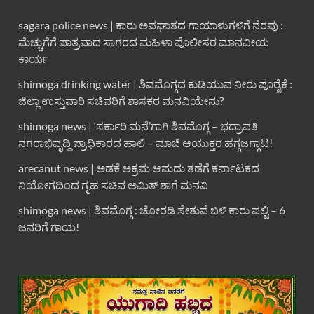
sagara police news | ಕಾರು ಅಪಘಾತದ ಗಾಯಾಳುಗಳಿಗೆ ನೆರವು :
ಮೆಚ್ಚುಗೆಗೆ ಪಾತ್ರವಾದ ಸಾಗರದ ಮಹಿಳಾ ಪೊಲೀಸರ ಮಾನವೀಯ
ಕಾರ್ಯ
shimoga drinking water | ಶಿವಮೊಗ್ಗದ ಕುಡಿಯುವ ನೀರು ಪೂರೈಕೆ :
ಜಿಲ್ಲಾ ಉಸ್ತುವಾರಿ ಸಚಿವರಿಗೆ ಶಾಸಕರ ಮನವಿಯೇನು?
shimoga news | ‘ಸರ್ಕಾರಿ ಮನೆ’ಗಾಗಿ ಶಿವಮೊಗ್ಗ – ಭದ್ರಾವತಿ
ನಗರಾಭಿವೃದ್ದಿ ಪ್ರಾಧಿಕಾರದ ಹಾಲಿ – ಮಾಜಿ ಆಯುಕ್ತರ ಹಗ್ಗಜಗ್ಗಾಟ!
arecanut news | ಅಡಕೆ ಅಕ್ರಮ ಆಮದು ತಡೆಗೆ ಕರ್ನಾಟಕದ
ನಿಯೋಗದಿಂದ ಗೃಹ ಸಚಿವ ಅಮಿತ್ ಶಾಗೆ ಮನವಿ
shimoga news | ಶಿವಮೊಗ್ಗ : ಚೋರಡಿ ಸೇತುವೆ ಬಳಿ ಕಾರು ಪಲ್ಟಿ – 6
ಜನರಿಗೆ ಗಾಯ!