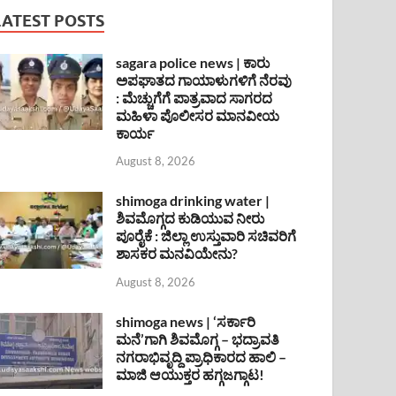
LATEST POSTS
sagara police news | ಕಾರು
ಅಪಘಾತದ ಗಾಯಾಳುಗಳಿಗೆ ನೆರವು
: ಮೆಚ್ಚುಗೆಗೆ ಪಾತ್ರವಾದ ಸಾಗರದ
ಮಹಿಳಾ ಪೊಲೀಸರ ಮಾನವೀಯ
ಕಾರ್ಯ
August 8, 2026
shimoga drinking water |
ಶಿವಮೊಗ್ಗದ ಕುಡಿಯುವ ನೀರು
ಪೂರೈಕೆ : ಜಿಲ್ಲಾ ಉಸ್ತುವಾರಿ ಸಚಿವರಿಗೆ
ಶಾಸಕರ ಮನವಿಯೇನು?
August 8, 2026
shimoga news | ‘ಸರ್ಕಾರಿ
ಮನೆ’ಗಾಗಿ ಶಿವಮೊಗ್ಗ – ಭದ್ರಾವತಿ
ನಗರಾಭಿವೃದ್ದಿ ಪ್ರಾಧಿಕಾರದ ಹಾಲಿ –
ಮಾಜಿ ಆಯುಕ್ತರ ಹಗ್ಗಜಗ್ಗಾಟ!