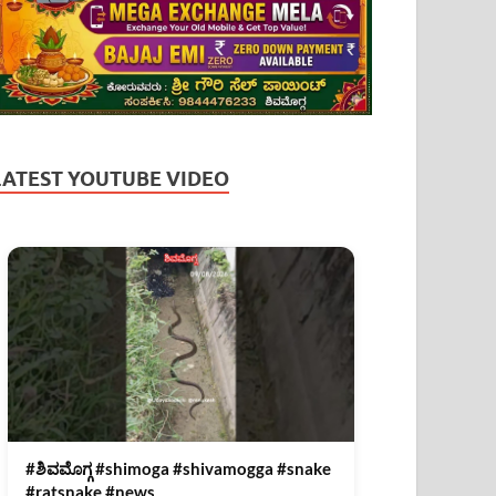
LATEST YOUTUBE VIDEO
#ಶಿವಮೊಗ್ಗ #shimoga #shivamogga #snake
#ratsnake #news