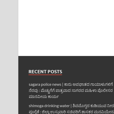
RECENT POSTS
sagara police news | ಕಾರು ಅಪಘಾತದ ಗಾಯಾಳುಗಳಿಗೆ
ನೆರವು : ಮೆಚ್ಚುಗೆಗೆ ಪಾತ್ರವಾದ ಸಾಗರದ ಮಹಿಳಾ ಪೊಲೀಸರ
ಮಾನವೀಯ ಕಾರ್ಯ
shimoga drinking water | ಶಿವಮೊಗ್ಗದ ಕುಡಿಯುವ ನೀರ
ಪೂರೈಕೆ : ಜಿಲ್ಲಾ ಉಸ್ತುವಾರಿ ಸಚಿವರಿಗೆ ಶಾಸಕರ ಮನವಿಯೇನ