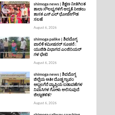
shimoga news | ಶಿಕ್ಷಣ ನೀತಿಗಿಂತ
ಶಾಲಾ ಸೌಲಭ್ಯಗಳಿಗೆ ಆದ್ಯತೆ ನೀಡಲು
ಶಾಸಕ ಎಸ್ ಎಲ್ ಭೋಜೇಗೌಡ
ಸಲಹೆ
August 6, 2026
shimoga palike | ಶಿವಮೊಗ್ಗ
ಪಾಲಿಕೆ ಕಮೀಷನರ್ ಸೂಚನೆ :
ಯುಜಿಡಿ ವಿಭಾಗದ ಎಂಜಿನಿಯರ್
ಗಳ ಭೇಟಿ
August 6, 2026
shimoga news | ಶಿವಮೊಗ್ಗ
ಜಿಲ್ಲೆಯ ಅತೀ ದೊಡ್ಡ ಗ್ರಾಪಂ
ಅಬ್ಬಲಗೆರೆ ವ್ಯಾಪ್ತಿಯ ಬಡಾವಣೆಗಳ
ನಿವಾಸಿಗಳ ಗೋಳು ಆಲಿಸುವುದೆ
ಜಿಲ್ಲಾಡಳಿತ?
August 6, 2026
shimoga railway coaching