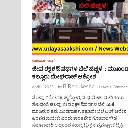
SHIVAMOGGA
ಜೀವ ರಕ್ಷಕ ಔಷಧಗಳ ಬೆಲೆ ಹೆಚ್ಚಳ : ಮುಖಂ
ಕಲ್ಲೂರು ಮೇಘರಾಜ್ ಆಕ್ರೋಶ
B.Renukesha
April 1, 2023
-
by
-
Leave a Commen
ನೋವು ನಿರೋಧಕ, ಹೃದ್ರೋಗ, ಮಧುಮೇಹ, ಮಲೇರಿಯಾ
ಸೇರಿದಂತೆ ಹಲವು ಜೀವ ರಕ್ಷಕ ಔಷಧಗಳ ಬೆಲೆ ಏರಿಕೆ
ಮಾಡಿರುವ ಕ್ರಮ ಖಂಡನಾರ್ಹ. ತಕ್ಷಣವೇ ಬೆಲೆ ಏರಿಕೆ ಆದೇಶ
ಹಿಂಪಡೆಯಬೇಕು ಎಂದು ಶಾಂತವೇರಿ ಗೋಪಾಲಗೌಡ
ಸಮಾಜವಾದಿ ಅಧ್ಯಯನ ಕೇಂದ್ರ ಟ್ರಸ್ಟ್ ನ ವ್ಯವಸ್ಥಾಪಕ ಟ್ರಸ್ಟಿ