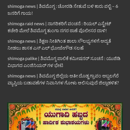
shimoga news | ಶಿವಮೊಗ್ಗ : ಚೋರಡಿ ಸೇತುವೆ ಬಳಿ ಕಾರು ಪಲ್ಟಿ – 6
ಜನರಿಗೆ ಗಾಯ!
shimoga raid news | ನಾಗರಿಕರಿಗೆ ವಂಚನೆ : ರಿಯಲ್ ಎಸ್ಟೇಟ್
ಕಚೇರಿ ಮೇಲೆ ಶಿವಮೊಗ್ಗ ತುಂಗಾ ನಗರ ಠಾಣೆ ಪೊಲೀಸರ ದಾಳಿ!
shimoga news | ಶಿಕ್ಷಣ ನೀತಿಗಿಂತ ಶಾಲಾ ಸೌಲಭ್ಯಗಳಿಗೆ ಆದ್ಯತೆ
ನೀಡಲು ಶಾಸಕ ಎಸ್ ಎಲ್ ಭೋಜೇಗೌಡ ಸಲಹೆ
shimoga palike | ಶಿವಮೊಗ್ಗ ಪಾಲಿಕೆ ಕಮೀಷನರ್ ಸೂಚನೆ : ಯುಜಿಡಿ
ವಿಭಾಗದ ಎಂಜಿನಿಯರ್ ಗಳ ಭೇಟಿ
shimoga news | ಶಿವಮೊಗ್ಗ ಜಿಲ್ಲೆಯ ಅತೀ ದೊಡ್ಡ ಗ್ರಾಪಂ ಅಬ್ಬಲಗೆರೆ
ವ್ಯಾಪ್ತಿಯ ಬಡಾವಣೆಗಳ ನಿವಾಸಿಗಳ ಗೋಳು ಆಲಿಸುವುದೆ ಜಿಲ್ಲಾಡಳಿತ?