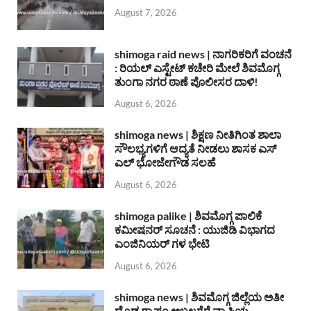
August 7, 2026
shimoga raid news | ನಾಗರಿಕರಿಗೆ ವಂಚನೆ
: ರಿಯಲ್ ಎಸ್ಟೇಟ್ ಕಚೇರಿ ಮೇಲೆ ಶಿವಮೊಗ್ಗ
ತುಂಗಾ ನಗರ ಠಾಣೆ ಪೊಲೀಸರ ದಾಳಿ!
August 6, 2026
shimoga news | ಶಿಕ್ಷಣ ನೀತಿಗಿಂತ ಶಾಲಾ
ಸೌಲಭ್ಯಗಳಿಗೆ ಆದ್ಯತೆ ನೀಡಲು ಶಾಸಕ ಎಸ್
ಎಲ್ ಭೋಜೇಗೌಡ ಸಲಹೆ
August 6, 2026
shimoga palike | ಶಿವಮೊಗ್ಗ ಪಾಲಿಕೆ
ಕಮೀಷನರ್ ಸೂಚನೆ : ಯುಜಿಡಿ ವಿಭಾಗದ
ಎಂಜಿನಿಯರ್ ಗಳ ಭೇಟಿ
August 6, 2026
shimoga news | ಶಿವಮೊಗ್ಗ ಜಿಲ್ಲೆಯ ಅತೀ
ದೊಡ್ಡ ಗ್ರಾಪಂ ಅಬ್ಬಲಗೆರೆ ವ್ಯಾಪ್ತಿಯ