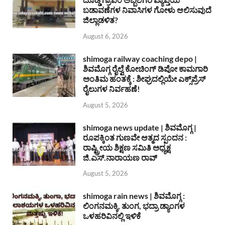
ಬಡಾವಣೆಗಳ ನಿವಾಸಿಗಳ ಗೋಳು ಆಲಿಸುವುದೆ
ಜಿಲ್ಲಾಡಳಿತ?
August 6, 2026
shimoga railway coaching depo |
ಶಿವಮೊಗ್ಗ ರೈಲ್ವೆ ಕೋಚಿಂಗ್ ಡಿಪೋ ಕಾಮಗಾರಿ
ಅಂತಿಮ ಹಂತಕ್ಕೆ : ಶೀಘ್ರದಲ್ಲಿಯೇ ಎಕ್ಸ್‌ಪ್ರೆಸ್
ರೈಲುಗಳ ನಿರ್ವಹಣೆ!
August 5, 2026
shimoga news update | ಶಿವಮೊಗ್ಗ |
ರೂಪಕ್ಕಿಂತ ಗುಣವೇ ಆತ್ಮದ ಸ್ಪಂದನ :
ರಾಷ್ಟ್ರೀಯ ಶಿಕ್ಷಣ ಸಮಿತಿ ಅಧ್ಯಕ್ಷ
ಜಿ.ಎಸ್.ನಾರಾಯಣ ರಾವ್
August 5, 2026
shimoga rain news | ಶಿವಮೊಗ್ಗ :
ಲಿಂಗನಮಕ್ಕಿ, ತುಂಗ, ಭದ್ರಾ ಡ್ಯಾಂಗಳ
ಒಳಹರಿವಿನಲ್ಲಿ ಇಳಿಕೆ