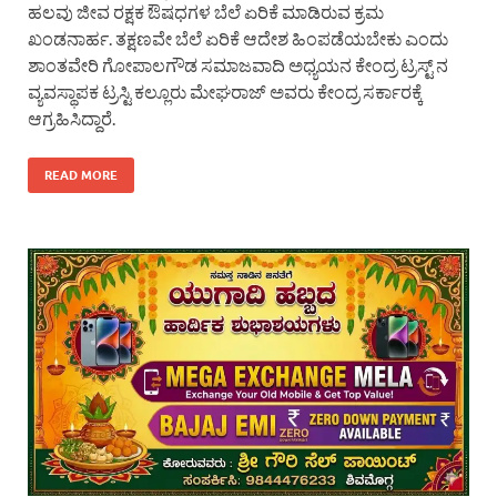
ಹಲವು ಜೀವ ರಕ್ಷಕ ಔಷಧಗಳ ಬೆಲೆ ಏರಿಕೆ ಮಾಡಿರುವ ಕ್ರಮ
ಖಂಡನಾರ್ಹ. ತಕ್ಷಣವೇ ಬೆಲೆ ಏರಿಕೆ ಆದೇಶ ಹಿಂಪಡೆಯಬೇಕು ಎಂದು
ಶಾಂತವೇರಿ ಗೋಪಾಲಗೌಡ ಸಮಾಜವಾದಿ ಅಧ್ಯಯನ ಕೇಂದ್ರ ಟ್ರಸ್ಟ್ ನ
ವ್ಯವಸ್ಥಾಪಕ ಟ್ರಸ್ಟಿ ಕಲ್ಲೂರು ಮೇಘರಾಜ್ ಅವರು ಕೇಂದ್ರ ಸರ್ಕಾರಕ್ಕೆ
ಆಗ್ರಹಿಸಿದ್ದಾರೆ.
READ MORE