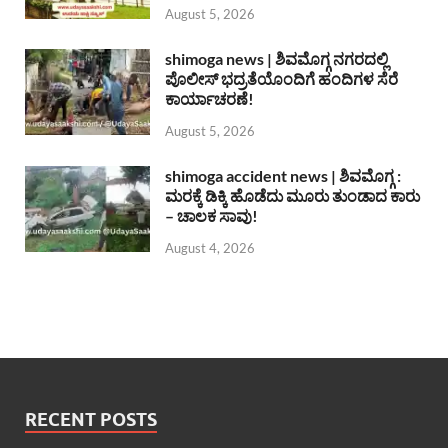
August 5, 2026
shimoga news | ಶಿವಮೊಗ್ಗ ನಗರದಲ್ಲಿ
ಪೊಲೀಸ್ ಭದ್ರತೆಯೊಂದಿಗೆ ಹಂದಿಗಳ ಸೆರೆ
ಕಾರ್ಯಾಚರಣೆ!
August 5, 2026
shimoga accident news | ಶಿವಮೊಗ್ಗ :
ಮರಕ್ಕೆ ಡಿಕ್ಕಿ ಹೊಡೆದು ಮೂರು ತುಂಡಾದ ಕಾರು
– ಚಾಲಕ ಸಾವು!
August 4, 2026
RECENT POSTS