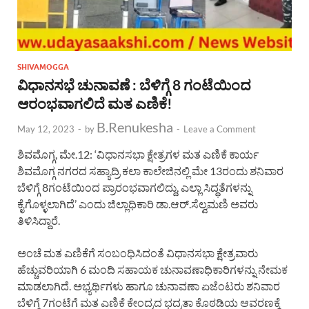
SHIVAMOGGA
ವಿಧಾನಸಭೆ ಚುನಾವಣೆ : ಬೆಳಿಗ್ಗೆ 8 ಗಂಟೆಯಿಂದ
ಆರಂಭವಾಗಲಿದೆ ಮತ ಎಣಿಕೆ!
B.Renukesha
May 12, 2023
-
by
-
Leave a Comment
ಶಿವಮೊಗ್ಗ, ಮೇ.12: ‘ವಿಧಾನಸಭಾ ಕ್ಷೇತ್ರಗಳ ಮತ ಎಣಿಕೆ ಕಾರ್ಯ
ಶಿವಮೊಗ್ಗ ನಗರದ ಸಹ್ಯಾದ್ರಿ ಕಲಾ ಕಾಲೇಜಿನಲ್ಲಿ ಮೇ 13ರಂದು ಶನಿವಾರ
ಬೆಳಿಗ್ಗೆ 8ಗಂಟೆಯಿಂದ ಪ್ರಾರಂಭವಾಗಲಿದ್ದು, ಎಲ್ಲಾ ಸಿದ್ಧತೆಗಳನ್ನು
ಕೈಗೊಳ್ಳಲಾಗಿದೆ’ ಎಂದು ಜಿಲ್ಲಾಧಿಕಾರಿ ಡಾ.ಆರ್.ಸೆಲ್ವಮಣಿ ಅವರು
ತಿಳಿಸಿದ್ದಾರೆ.
ಅಂಚೆ ಮತ ಎಣಿಕೆಗೆ ಸಂಬಂಧಿಸಿದಂತೆ ವಿಧಾನಸಭಾ ಕ್ಷೇತ್ರವಾರು
ಹೆಚ್ಚುವರಿಯಾಗಿ 6 ಮಂದಿ ಸಹಾಯಕ ಚುನಾವಣಾಧಿಕಾರಿಗಳನ್ನು ನೇಮಕ
ಮಾಡಲಾಗಿದೆ. ಅಭ್ಯರ್ಥಿಗಳು ಹಾಗೂ ಚುನಾವಣಾ ಏಜೆಂಟರು ಶನಿವಾರ
ಬೆಳಿಗ್ಗೆ 7ಗಂಟೆಗೆ ಮತ ಎಣಿಕೆ ಕೇಂದ್ರದ ಭದ್ರತಾ ಕೊಠಡಿಯ ಆವರಣಕ್ಕೆ