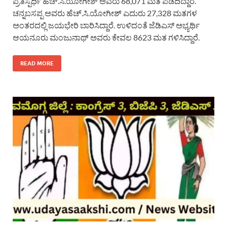
ಪ್ರತಿಸ್ಪರ್ಧಿ ಹೆಚ್.ಸಿ.ಯೋಗೀಶ್ ಅವರು 68,071 ಮತ ಪಡೆದಿದ್ದಾರೆ.
ಚನ್ನಬಸಪ್ಪ ಅವರು ಹೆಚ್.ಸಿ.ಯೋಗೀಶ್ ಎದುರು 27,328 ಮತಗಳ
ಅಂತರದಲ್ಲಿ ಜಯಭೇರಿ ಬಾರಿಸಿದ್ದಾರೆ. ಉಳಿದಂತೆ ಜೆಡಿಎಸ್ ಅಭ್ಯರ್ಥಿ
ಆಯನೂರು ಮಂಜುನಾಥ್ ಅವರು ಕೇವಲ 8623 ಮತ ಗಳಿಸಿದ್ದಾರೆ.
READ MORE