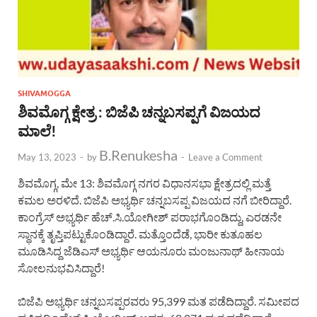
SHIVAMOGGA
ಶಿವಮೊಗ್ಗ ಕ್ಷೇತ್ರ : ಬಿಜೆಪಿ ಚನ್ನಬಸಪ್ಪಗೆ ವಿಜಯದ
ಮಾಲೆ!
B.Renukesha
May 13, 2023
-
by
-
Leave a Comment
ಶಿವಮೊಗ್ಗ, ಮೇ 13: ಶಿವಮೊಗ್ಗ ನಗರ ವಿಧಾನಸಭಾ ಕ್ಷೇತ್ರದಲ್ಲಿ ಮತ್ತೆ
ಕಮಲ ಅರಳಿದೆ. ಬಿಜೆಪಿ ಅಭ್ಯರ್ಥಿ ಚನ್ನಬಸಪ್ಪ ವಿಜಯದ ನಗೆ ಬೀರಿದ್ದಾರೆ.
ಕಾಂಗ್ರೆಸ್ ಅಭ್ಯರ್ಥಿ ಹೆಚ್.ಸಿ.ಯೋಗೀಶ್ ಪರಾಭಗೊಂಡಿದ್ದು, ಎರಡನೇ
ಸ್ಥಾನಕ್ಕೆ ತೃಪ್ತಿಪಟ್ಟುಕೊಂಡಿದ್ದಾರೆ. ಮತ್ತೊಂದೆಡೆ, ಭಾರೀ ಕುತೂಹಲ
ಮೂಡಿಸಿದ್ದ ಜೆಡಿಎಸ್ ಅಭ್ಯರ್ಥಿ ಆಯನೂರು ಮಂಜುನಾಥ್ ಹೀನಾಯ
ಸೋಲನುಭವಿಸಿದ್ದಾರೆ!
ಬಿಜೆಪಿ ಅಭ್ಯರ್ಥಿ ಚನ್ನಬಸಪ್ಪರವರು 95,399 ಮತ ಪಡೆದಿದ್ದಾರೆ. ಸಮೀಪದ