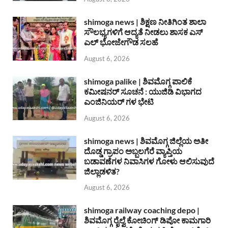
shimoga news | ಶಿಕ್ಷಣ ನೀತಿಗಿಂತ ಶಾಲಾ
ಸೌಲಭ್ಯಗಳಿಗೆ ಆದ್ಯತೆ ನೀಡಲು ಶಾಸಕ ಎಸ್
ಎಲ್ ಭೋಜೇಗೌಡ ಸಲಹೆ
August 6, 2026
shimoga palike | ಶಿವಮೊಗ್ಗ ಪಾಲಿಕೆ
ಕಮೀಷನರ್ ಸೂಚನೆ : ಯುಜಿಡಿ ವಿಭಾಗದ
ಎಂಜಿನಿಯರ್ ಗಳ ಭೇಟಿ
August 6, 2026
shimoga news | ಶಿವಮೊಗ್ಗ ಜಿಲ್ಲೆಯ ಅತೀ
ದೊಡ್ಡ ಗ್ರಾಪಂ ಅಬ್ಬಲಗೆರೆ ವ್ಯಾಪ್ತಿಯ
ಬಡಾವಣೆಗಳ ನಿವಾಸಿಗಳ ಗೋಳು ಆಲಿಸುವುದೆ
ಜಿಲ್ಲಾಡಳಿತ?
August 6, 2026
shimoga railway coaching depo |
ಶಿವಮೊಗ್ಗ ರೈಲ್ವೆ ಕೋಚಿಂಗ್ ಡಿಪೋ ಕಾಮಗಾರಿ