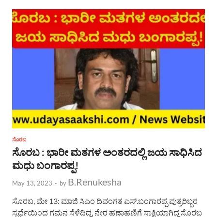
ಸೊರಬ
ಸೊರಬ : ಭಾರೀ ಮತಗಳ ಅಂತರದಲ್ಲಿ ಜಯ ಸಾಧಿಸಿದ
ಮಧು ಬಂಗಾರಪ್ಪ!
B.Renukesha
May 13, 2023
-
by
ಸೊರಬ, ಮೇ 13: ಮಾಜಿ ಸಿಎಂ ದಿವಂಗತ ಎಸ್.ಬಂಗಾರಪ್ಪ ಪುತ್ರರಿಬ್ಬರ
ಸ್ಪರ್ಧೆಯಿಂದ ಗಮನ ಸೆಳೆದಿದ್ದ, ನೇರ ಹಣಾಹಣಿಗೆ ಸಾಕ್ಷಿಯಾಗಿದ್ದ ಸೊರಬ