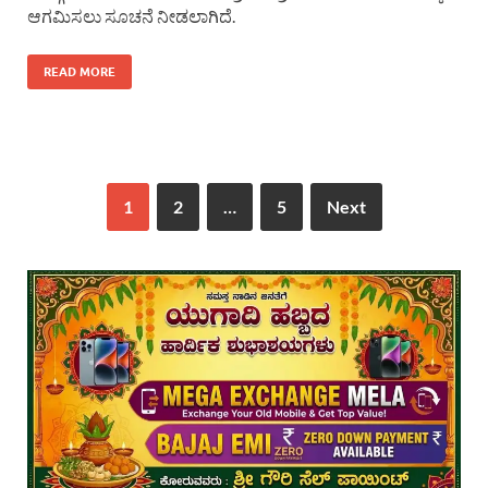
ಆಗಮಿಸಲು ಸೂಚನೆ ನೀಡಲಾಗಿದೆ.
READ MORE
1
2
…
5
Next