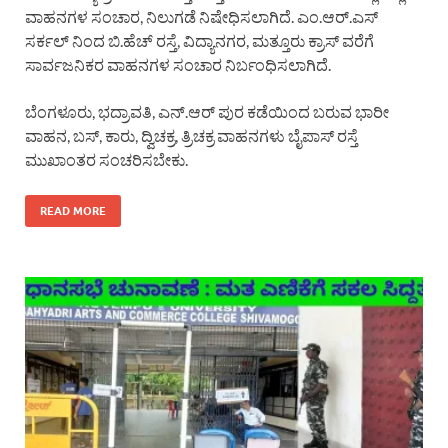
ವಾಹನಗಳ ಸಂಚಾರ, ನಿಲುಗಡೆ ನಿಷೇಧಿಸಲಾಗಿದೆ. ಎಂ.ಆರ್.ಎಸ್
ಸರ್ಕಲ್ ನಿಂದ ಬಿ.ಹೆಚ್ ರಸ್ತೆ, ವಿದ್ಯಾನಗರ, ಮತ್ತೂರು ಕ್ರಾಸ್ ವರೆಗೆ
ಸಾರ್ವಜನಿಕರ ವಾಹನಗಳ ಸಂಚಾರ ನಿರ್ಬಂಧಿಸಲಾಗಿದೆ.
ಬೆಂಗಳೂರು, ಭದ್ರಾವತಿ, ಎನ್.ಆರ್ ಪುರ ಕಡೆಯಿಂದ ಬರುವ ಭಾರೀ
ವಾಹನ, ಬಸ್, ಕಾರು, ದ್ವಿಚಕ್ರ, ತ್ರಿಚಕ್ರ ವಾಹನಗಳು ಬೈಪಾಸ್ ರಸ್ತೆ
ಮುಖಾಂತರ ಸಂಚರಿಸಬೇಕು.
READ MORE