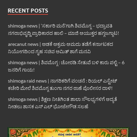
RECENT POSTS
shimoga news | ‘ಸರ್ಕಾರಿ ಮನೆ’ಗಾಗಿ ಶಿವಮೊಗ್ಗ – ಭದ್ರಾವತಿ
ನಗರಾಭಿವೃದ್ದಿ ಪ್ರಾಧಿಕಾರದ ಹಾಲಿ – ಮಾಜಿ ಆಯುಕ್ತರ ಹಗ್ಗಜಗ್ಗಾಟ!
arecanut news | ಅಡಕೆ ಅಕ್ರಮ ಆಮದು ತಡೆಗೆ ಕರ್ನಾಟಕದ
ನಿಯೋಗದಿಂದ ಗೃಹ ಸಚಿವ ಅಮಿತ್ ಶಾಗೆ ಮನವಿ
shimoga news | ಶಿವಮೊಗ್ಗ : ಚೋರಡಿ ಸೇತುವೆ ಬಳಿ ಕಾರು ಪಲ್ಟಿ – 6
ಜನರಿಗೆ ಗಾಯ!
shimoga raid news | ನಾಗರಿಕರಿಗೆ ವಂಚನೆ : ರಿಯಲ್ ಎಸ್ಟೇಟ್
ಕಚೇರಿ ಮೇಲೆ ಶಿವಮೊಗ್ಗ ತುಂಗಾ ನಗರ ಠಾಣೆ ಪೊಲೀಸರ ದಾಳಿ!
shimoga news | ಶಿಕ್ಷಣ ನೀತಿಗಿಂತ ಶಾಲಾ ಸೌಲಭ್ಯಗಳಿಗೆ ಆದ್ಯತೆ
ನೀಡಲು ಶಾಸಕ ಎಸ್ ಎಲ್ ಭೋಜೇಗೌಡ ಸಲಹೆ