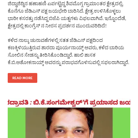
ಜಿದ್ಧಾಜಿದ್ದಿನ ಹಣಾಹಣಿ ಏರ್ಪಟ್ಟಿದ್ದ ಶಿವಮೊಗ್ಗ ಗ್ರಾಮಾಂತರ ಕ್ಷೇತ್ರದಲ್ಲಿ,
ಕೊನೆಗೂ ಜೆಡಿಎಸ್ ಪಕ್ಷ ಜಯಭೇರಿ ಬಾರಿಸಿದೆ. ಕ್ಷೇತ್ರ ಉಳಿಸಿಕೊಳ್ಳಲು
ಭಾರೀ ಕಸರತ್ತು ನಡೆಸಿದ್ದ ಬಿಜೆಪಿ ಯತ್ನಗಳು ವಿಫಲವಾಗಿವೆ. ಇನ್ನೊಂದೆಡೆ,
ಕ್ಷೇತ್ರದಲ್ಲಿ ಕಾಂಗ್ರೆಸ್ ನ ನೀರಸ ಪ್ರದರ್ಶನ ಮುಂದುವರಿದಿದೆ!
ಕಳೆದ ನಾಲ್ಕು ಚುನಾವಣೆಗಳಲ್ಲಿ ಸತತ ಜೆಡಿಎಸ್ ಪಕ್ಷದಿಂದ
ಕಣಕ್ಕಿಳಿಯುತ್ತಿರುವ ಶಾರದಾ ಪೂರ್ಯನಾಯ್ಕ್ ಅವರು, ಕಳೆದ ಬಾರಿಯ
ಸೋಲಿನ ಸೇಡನ್ನು ತೀರಿಸಿಕೊಂಡಿದ್ದಾರೆ. ಹಾಲಿ ಶಾಸಕ
ಕೆ.ಬಿ.ಅಶೋಕನಾಯ್ಕ್ ಅವರನ್ನು ಪರಾಭವಗೊಳಿಸುವಲ್ಲಿ ಸಫಲರಾಗಿದ್ದಾರೆ.
READ MORE