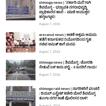
shimoga news | ‘ಸರ್ಕಾರಿ ಮನೆ’ಗಾಗಿ
ಶಿವಮೊಗ್ಗ – ಭದ್ರಾವತಿ ನಗರಾಭಿವೃದ್ದಿ
ಪ್ರಾಧಿಕಾರದ ಹಾಲಿ – ಮಾಜಿ ಆಯುಕ್ತರ
ಹಗ್ಗಜಗ್ಗಾಟ!
August 7, 2026
arecanut news | ಅಡಕೆ ಅಕ್ರಮ ಆಮದು
ತಡೆಗೆ ಕರ್ನಾಟಕದ ನಿಯೋಗದಿಂದ ಗೃಹ
ಸಚಿವ ಅಮಿತ್ ಶಾಗೆ ಮನವಿ
August 7, 2026
shimoga news | ಶಿವಮೊಗ್ಗ : ಚೋರಡಿ
ಸೇತುವೆ ಬಳಿ ಕಾರು ಪಲ್ಟಿ – 6 ಜನರಿಗೆ ಗಾಯ!
August 7, 2026
shimoga raid news | ನಾಗರಿಕರಿಗೆ ವಂಚನೆ
: ರಿಯಲ್ ಎಸ್ಟೇಟ್ ಕಚೇರಿ ಮೇಲೆ ಶಿವಮೊಗ್ಗ
ತುಂಗಾ ನಗರ ಠಾಣೆ ಪೊಲೀಸರ ದಾಳಿ!
August 6, 2026