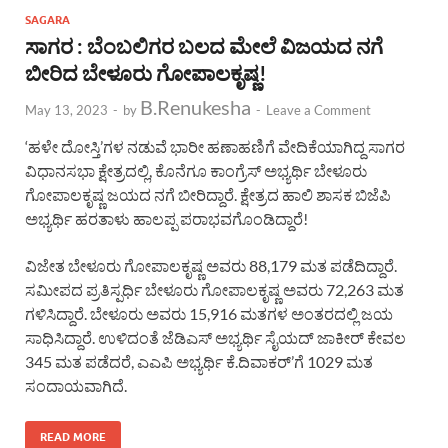
SAGARA
ಸಾಗರ : ಬೆಂಬಲಿಗರ ಬಲದ ಮೇಲೆ ವಿಜಯದ ನಗೆ
ಬೀರಿದ ಬೇಳೂರು ಗೋಪಾಲಕೃಷ್ಣ!
B.Renukesha
May 13, 2023
-
by
-
Leave a Comment
‘ಹಳೇ ದೋಸ್ತಿ’ಗಳ ನಡುವೆ ಭಾರೀ ಹಣಾಹಣಿಗೆ ವೇದಿಕೆಯಾಗಿದ್ದ ಸಾಗರ
ವಿಧಾನಸಭಾ ಕ್ಷೇತ್ರದಲ್ಲಿ, ಕೊನೆಗೂ ಕಾಂಗ್ರೆಸ್ ಅಭ್ಯರ್ಥಿ ಬೇಳೂರು
ಗೋಪಾಲಕೃಷ್ಣ ಜಯದ ನಗೆ ಬೀರಿದ್ದಾರೆ. ಕ್ಷೇತ್ರದ ಹಾಲಿ ಶಾಸಕ ಬಿಜೆಪಿ
ಅಭ್ಯರ್ಥಿ ಹರತಾಳು ಹಾಲಪ್ಪ ಪರಾಭವಗೊಂಡಿದ್ದಾರೆ!
ವಿಜೇತ ಬೇಳೂರು ಗೋಪಾಲಕೃಷ್ಣ ಅವರು 88,179 ಮತ ಪಡೆದಿದ್ದಾರೆ.
ಸಮೀಪದ ಪ್ರತಿಸ್ಪರ್ಧಿ ಬೇಳೂರು ಗೋಪಾಲಕೃಷ್ಣ ಅವರು 72,263 ಮತ
ಗಳಿಸಿದ್ದಾರೆ. ಬೇಳೂರು ಅವರು 15,916 ಮತಗಳ ಅಂತರದಲ್ಲಿ ಜಯ
ಸಾಧಿಸಿದ್ದಾರೆ. ಉಳಿದಂತೆ ಜೆಡಿಎಸ್ ಅಭ್ಯರ್ಥಿ ಸೈಯದ್ ಜಾಕೀರ್ ಕೇವಲ
345 ಮತ ಪಡೆದರೆ, ಎಎಪಿ ಅಭ್ಯರ್ಥಿ ಕೆ.ದಿವಾಕರ್’ಗೆ 1029 ಮತ
ಸಂದಾಯವಾಗಿದೆ.
READ MORE