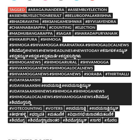
TAGGED
#ARAGAJNANDERA
#ASSEMBLYELECTION
#ASSEMBLYELECTIONRESULT
#BELURGOPALAKRISHNA
#BHADRAVATHI
#BKSANGAMESHWAR
#BYVIJAYENDRA
#CHANNABASAPPA
#COUNTING
#ELECTION
#MADHUBANGARAPPA
#SAGAR
#SHARADAPURYANAIK
#SHIKARIPURA
#SHIMOGA
#SHIMOGA #SHIVAMOGGA #KARNATAKA #SHIMOGALOCALNEWS
#ಶಿವಮೊಗ್ಗ #NEWS #NEWSHEADLINES #NEWSTODAY #ಕರ್ನಾಟಕ #ನ್ಯೂಸ್
#ಕನ್ನಡನ್ಯೂಸ್ #ಕನ್ನಡ #ಕನ್ನಡವಾರ್ತೆ #ಕನ್ನಡಸುದ್ದಿಗಳು
#SHIMOGANEWS
#SHIMOGARURAL
#SHIVAMOGGA
#SHIVAMOGGANEWS #SHIMOGALOCALNEWS
#SHIVAMOGGANEWS #SHIMOGANEWS
#SORABA
#THIRTHALLI
#UDAYASAAKSHI
#UDAYASAAKSHI #ಉದಯಸಾಕ್ಷಿ #ಉದಯಸಾಕ್ಷಿನ್ಯೂಸ್
#UDAYASAAKSHINEWS #SHIMOGA #SHIMOGANEWS
#SHIMOGALOCALNEWS #SHIVAMOGGANEWS #ಶಿವಮೊಗ್ಗ
#ಶಿವಮೊಗ್ಗಸುದ್ದಿ
#VOTECOUNTING
#VOTERS
#ಉದಯಸಾಕ್ಷಿ
#ಉದಯಸಾಕ್ಷಿನ್ಯೂಸ್
#ತೀರ್ಥಹಳ್ಳಿ
#ಭದ್ರಾವತಿ
#ಮತಎಣಿಕೆ
#ವಿಧಾನಸಭೆ ಚುನಾವಣೆಮತಎಣಿಕೆ
#ಶಿವಮೊಗ್ಗ
#ಶಿವಮೊಗ್ಗಗ್ರಾಮಾಂತರ
#ಶಿವಮೊಗ್ಗನ್ಯೂಸ್
#ಸಾಗರ
#ಸೊರಬ