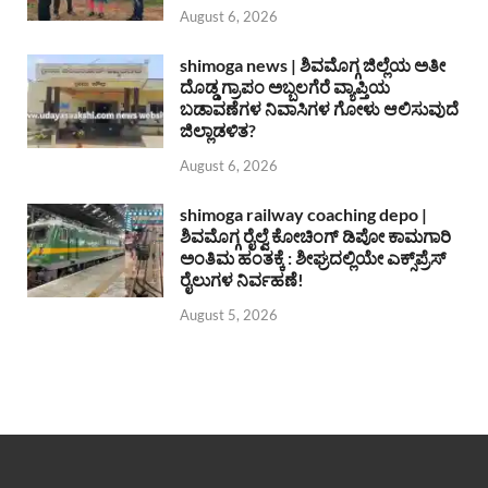
August 6, 2026
shimoga news | ಶಿವಮೊಗ್ಗ ಜಿಲ್ಲೆಯ ಅತೀ
ದೊಡ್ಡ ಗ್ರಾಪಂ ಅಬ್ಬಲಗೆರೆ ವ್ಯಾಪ್ತಿಯ
ಬಡಾವಣೆಗಳ ನಿವಾಸಿಗಳ ಗೋಳು ಆಲಿಸುವುದೆ
ಜಿಲ್ಲಾಡಳಿತ?
August 6, 2026
shimoga railway coaching depo |
ಶಿವಮೊಗ್ಗ ರೈಲ್ವೆ ಕೋಚಿಂಗ್ ಡಿಪೋ ಕಾಮಗಾರಿ
ಅಂತಿಮ ಹಂತಕ್ಕೆ : ಶೀಘ್ರದಲ್ಲಿಯೇ ಎಕ್ಸ್‌ಪ್ರೆಸ್
ರೈಲುಗಳ ನಿರ್ವಹಣೆ!
August 5, 2026