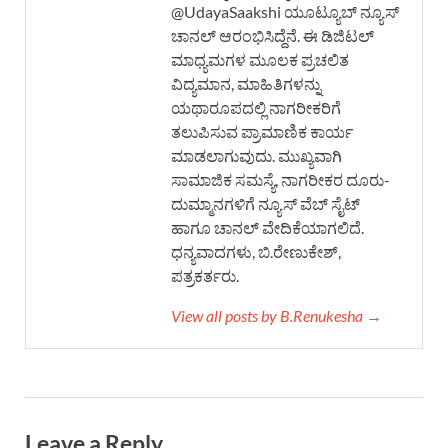
@UdayaSaakshi ಯೂಟ್ಯೂಬ್ ನ್ಯೂಸ್
ಚಾನಲ್ ಆರಂಭಿಸಿದ್ದೆನೆ. ಈ ಡಿಜಿಟಲ್
ಮಾಧ್ಯಮಗಳ ಮೂಲಕ ಪ್ರಚಲಿತ
ವಿದ್ಯಮಾನ, ಮಾಹಿತಿಗಳನ್ನು
ಯಥಾರೂಪದಲ್ಲಿ ನಾಗರೀಕರಿಗೆ
ತಲುಪಿಸುವ ಪ್ರಾಮಾಣಿಕ ಕಾರ್ಯ
ಮಾಡಲಾಗುವುದು. ಮುಖ್ಯವಾಗಿ
ಸಾಮಾಜಿಕ ಸಮಸ್ಯೆ, ನಾಗರೀಕರ ದೂರು-
ದುಮ್ಮಾನಗಳಿಗೆ ನ್ಯೂಸ್ ವೆಬ್ ಸೈಟ್
ಹಾಗೂ ಚಾನಲ್ ವೇದಿಕೆಯಾಗಲಿದೆ.
ಧನ್ಯವಾದಗಳು, ಬಿ.ರೇಣುಕೇಶ್,
ಪತ್ರಕರ್ತರು.
View all posts by B.Renukesha →
Leave a Reply