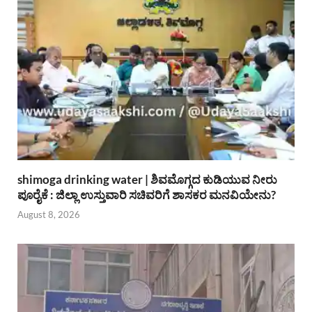
shimoga drinking water | ಶಿವಮೊಗ್ಗದ ಕುಡಿಯುವ ನೀರು
ಪೂರೈಕೆ : ಜಿಲ್ಲಾ ಉಸ್ತುವಾರಿ ಸಚಿವರಿಗೆ ಶಾಸಕರ ಮನವಿಯೇನು?
August 8, 2026