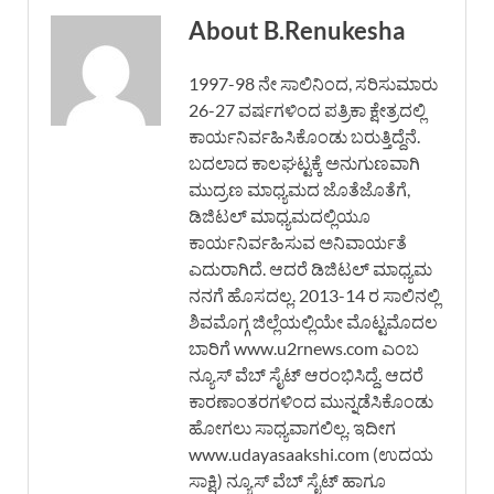
About B.Renukesha
1997-98 ನೇ ಸಾಲಿನಿಂದ, ಸರಿಸುಮಾರು
26-27 ವರ್ಷಗಳಿಂದ ಪತ್ರಿಕಾ ಕ್ಷೇತ್ರದಲ್ಲಿ
ಕಾರ್ಯನಿರ್ವಹಿಸಿಕೊಂಡು ಬರುತ್ತಿದ್ದೆನೆ.
ಬದಲಾದ ಕಾಲಘಟ್ಟಕ್ಕೆ ಅನುಗುಣವಾಗಿ
ಮುದ್ರಣ ಮಾಧ್ಯಮದ ಜೊತೆಜೊತೆಗೆ,
ಡಿಜಿಟಲ್ ಮಾಧ್ಯಮದಲ್ಲಿಯೂ
ಕಾರ್ಯನಿರ್ವಹಿಸುವ ಅನಿವಾರ್ಯತೆ
ಎದುರಾಗಿದೆ. ಆದರೆ ಡಿಜಿಟಲ್ ಮಾಧ್ಯಮ
ನನಗೆ ಹೊಸದಲ್ಲ. 2013-14 ರ ಸಾಲಿನಲ್ಲಿ
ಶಿವಮೊಗ್ಗ ಜಿಲ್ಲೆಯಲ್ಲಿಯೇ ಮೊಟ್ಟಮೊದಲ
ಬಾರಿಗೆ www.u2rnews.com ಎಂಬ
ನ್ಯೂಸ್ ವೆಬ್ ಸೈಟ್ ಆರಂಭಿಸಿದ್ದೆ. ಆದರೆ
ಕಾರಣಾಂತರಗಳಿಂದ ಮುನ್ನಡೆಸಿಕೊಂಡು
ಹೋಗಲು ಸಾಧ್ಯವಾಗಲಿಲ್ಲ. ಇದೀಗ
www.udayasaakshi.com (ಉದಯ
ಸಾಕ್ಷಿ) ನ್ಯೂಸ್ ವೆಬ್ ಸೈಟ್ ಹಾಗೂ