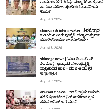
ಗಾಯಾಳುಗಳಿಗೆ ನೆರವು : ಮೆಚ್ಚುಗೆಗೆ ಪಾತ್ರವಾದ
ಸಾಗರದ ಮಹಿಳಾ ಪೊಲೀಸರ ಮಾನವೀಯ
ಕಾರ್ಯ
August 8, 2026
shimoga drinking water | ಶಿವಮೊಗ್ಗದ
ಕುಡಿಯುವ ನೀರು ಪೂರೈಕೆ : ಜಿಲ್ಲಾ ಉಸ್ತುವಾರಿ
ಸಚಿವರಿಗೆ ಶಾಸಕರ ಮನವಿಯೇನು?
August 8, 2026
shimoga news | ‘ಸರ್ಕಾರಿ ಮನೆ’ಗಾಗಿ
ಶಿವಮೊಗ್ಗ – ಭದ್ರಾವತಿ ನಗರಾಭಿವೃದ್ದಿ
ಪ್ರಾಧಿಕಾರದ ಹಾಲಿ – ಮಾಜಿ ಆಯುಕ್ತರ
ಹಗ್ಗಜಗ್ಗಾಟ!
August 7, 2026
arecanut news | ಅಡಕೆ ಅಕ್ರಮ ಆಮದು
ತಡೆಗೆ ಕರ್ನಾಟಕದ ನಿಯೋಗದಿಂದ ಗೃಹ
ಸಚಿವ ಅಮಿತ್ ಶಾಗೆ ಮನವಿ