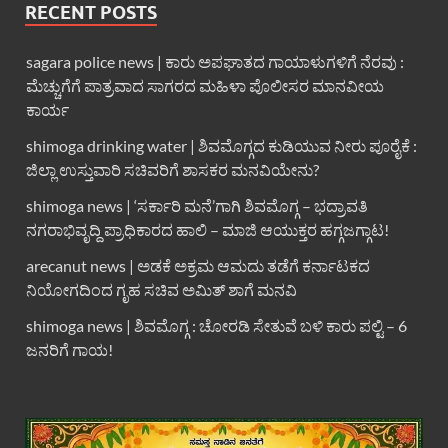
RECENT POSTS
sagara police news | ಕಾರು ಅಪಘಾತದ ಗಾಯಾಳುಗಳಿಗೆ ನೆರವು :
ಮೆಚ್ಚುಗೆಗೆ ಪಾತ್ರವಾದ ಸಾಗರದ ಮಹಿಳಾ ಪೊಲೀಸರ ಮಾನವೀಯ
ಕಾರ್ಯ
shimoga drinking water | ಶಿವಮೊಗ್ಗದ ಕುಡಿಯುವ ನೀರು ಪೂರೈಕೆ :
ಜಿಲ್ಲಾ ಉಸ್ತುವಾರಿ ಸಚಿವರಿಗೆ ಶಾಸಕರ ಮನವಿಯೇನು?
shimoga news | ‘ಸರ್ಕಾರಿ ಮನೆ’ಗಾಗಿ ಶಿವಮೊಗ್ಗ – ಭದ್ರಾವತಿ
ನಗರಾಭಿವೃದ್ದಿ ಪ್ರಾಧಿಕಾರದ ಹಾಲಿ – ಮಾಜಿ ಆಯುಕ್ತರ ಹಗ್ಗಜಗ್ಗಾಟ!
arecanut news | ಅಡಕೆ ಅಕ್ರಮ ಆಮದು ತಡೆಗೆ ಕರ್ನಾಟಕದ
ನಿಯೋಗದಿಂದ ಗೃಹ ಸಚಿವ ಅಮಿತ್ ಶಾಗೆ ಮನವಿ
shimoga news | ಶಿವಮೊಗ್ಗ : ಚೋರಡಿ ಸೇತುವೆ ಬಳಿ ಕಾರು ಪಲ್ಟಿ – 6
ಜನರಿಗೆ ಗಾಯ!