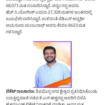
68,071 ಮತ ಸಂಪಾದಿಸಿದ್ದಾರೆ. ಚನ್ನಬಸಪ್ಪ ಅವರು
ಹೆಚ್.ಸಿ.ಯೋಗೀಶ್ ಎದುರು 27,328 ಮತಗಳ ಅಂತರದಲ್ಲಿ
ಜಯಭೇರಿ ಬಾರಿಸಿದ್ದಾರೆ. ಉಳಿದಂತೆ ಜೆಡಿಎಸ್ ಅಭ್ಯರ್ಥಿ
ಆಯನೂರು ಮಂಜುನಾಥ್ ಅವರು ಕೇವಲ 8623 ಮತ
ಗಳಿಸಿದ್ದಾರೆ.
ಟಿಕೆಟ್ ರಾಜಕಾರಣ:
ಶಿವಮೊಗ್ಗ ನಗರ ಕ್ಷೇತ್ರದ ಪ್ರತಿನಿಧಿಸಿಕೊಂಡು
ಬರುತ್ತಿದ್ದ ಮಾಜಿ ಸಚಿವ ಕೆ.ಎಸ್.ಈಶ್ವರಪ್ಪ ಅವರಿಗೆ ಬಿಜೆಪಿ
ಹೈಕಮಾಂಡ್ ಟಿಕೆಟ್ ನಿರಾಕರಣೆ ಮಾಡಿತ್ತು. ಅವರ ಪುತ್ರ