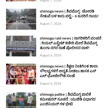
August 7, 2026
shimoga news | ಶಿವಮೊಗ್ಗ : ಚೋರಡಿ
ಸೇತುವೆ ಬಳಿ ಕಾರು ಪಲ್ಟಿ – 6 ಜನರಿಗೆ ಗಾಯ!
August 7, 2026
shimoga raid news | ನಾಗರಿಕರಿಗೆ ವಂಚನೆ
: ರಿಯಲ್ ಎಸ್ಟೇಟ್ ಕಚೇರಿ ಮೇಲೆ ಶಿವಮೊಗ್ಗ
ತುಂಗಾ ನಗರ ಠಾಣೆ ಪೊಲೀಸರ ದಾಳಿ!
August 6, 2026
shimoga news | ಶಿಕ್ಷಣ ನೀತಿಗಿಂತ ಶಾಲಾ
ಸೌಲಭ್ಯಗಳಿಗೆ ಆದ್ಯತೆ ನೀಡಲು ಶಾಸಕ ಎಸ್
ಎಲ್ ಭೋಜೇಗೌಡ ಸಲಹೆ
August 6, 2026
shimoga palike | ಶಿವಮೊಗ್ಗ ಪಾಲಿಕೆ
ಕಮೀಷನರ್ ಸೂಚನೆ : ಯುಜಿಡಿ ವಿಭಾಗದ
ಎಂಜಿನಿಯರ್ ಗಳ ಭೇಟಿ