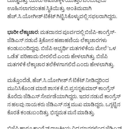
ದೊಡ್ಡದಿತ್ತು. ಯಾರು ಅಖಾಡಕ್ಕಿಳಿಯುತ್ತಾರೆ ಎಂಬುವುದು
ಊಹಿಸಲಾಗದಂತಹ ಸ್ಥಿತಿಯಿತ್ತು. ಅಂತಿಮವಾಗಿ
ಹೆಚ್.ಸಿ.ಯೋಗೀಶ್ ಟಿಕೆಟ್ ಗಿಟ್ಟಿಸಿಕೊಳ್ಳುವಲ್ಲಿ ಸಫಲರಾಗಿದ್ದರು.
ಭಾರೀ ಲೆಕ್ಕಾಚಾರ:
ಮತದಾನದ ಪೂರ್ವದಲ್ಲಿ ಬಿಜೆಪಿ-ಕಾಂಗ್ರೆಸ್-
ಜೆಡಿಎಸ್ ನಡುವೆ ತ್ರಿಕೋನ ಹಣಾಹಣಿಯ ಲೆಕ್ಕಾಚಾರಗಳು
ಕಂಡುಬಂದಿದ್ದವು. ಬಿಜೆಪಿ ಅಭ್ಯರ್ಥಿ ಮತಗಳಿಕೆಯ ಮೇಲೆ ‘ಒಳ
ಒಡೆತ’ ಪರಿಣಾಮ ಬೀರಲಿದೆ ಎಂದು ಹೇಳಲಾಗಿತ್ತು. ಬಿಜೆಪಿ
ಮತಗಳಿಕೆ ಲೆಕ್ಕಾಚಾರ ತಲೆಕೆಳಗಾಗಲಿದೆ ಎಂದು ಹೇಳಲಾಗಿತ್ತು.
ಮತ್ತೊಂದೆಡೆ, ಹೆಚ್.ಸಿ.ಯೋಗೀಶ್ ಗೆ ಟಿಕೆಟ್ ನೀಡಿದ್ದರಿಂದ
ಮುನಿಸಿಕೊಂಡ ಮಾಜಿ ಶಾಸಕ ಕೆ.ಬಿ.ಪ್ರಸನ್ನಕುಮಾರ್ ಕಾಂಗ್ರೆಸ್
ತೊರೆದು ಜೆಡಿಎಸ್ ಸೇರ್ಪಡೆಯಾಗಿದ್ದರು. ಇದರ ನಡುವೆ ಕಾಂಗ್ರೆಸ್
ನ ಹಲವು ನಾಯಕರು ಜೆಡಿಎಸ್ ನತ್ತ ಮುಖ ಮಾಡಿದ್ದರು. ಒಗ್ಗಟ್ಟಿನ
ಕೊರತೆ ಕಂಡುಬಂದಿತ್ತು. ಭಿನ್ನಮತ ಮನೆ ಮಾಡಿತ್ತು.
ಬಿಜೆಪಿ ಹಾಗೂ ಕಾಂಗ್ರೆಸ್ ರಾಜಕೀಯ ವಿದ್ಯಮಾನಗಳಿಂದ ಜೆಡಿಎಸ್