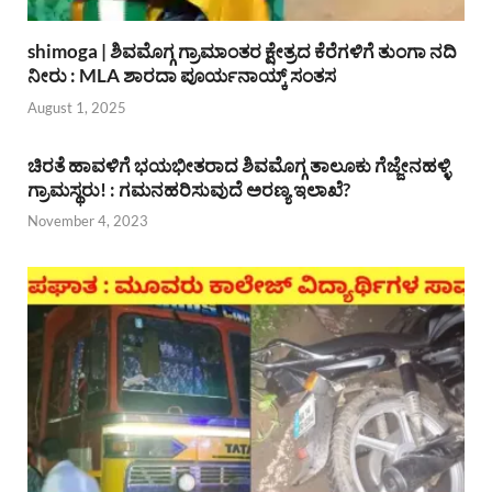
shimoga | ಶಿವಮೊಗ್ಗ ಗ್ರಾಮಾಂತರ ಕ್ಷೇತ್ರದ ಕೆರೆಗಳಿಗೆ ತುಂಗಾ ನದಿ
ನೀರು : MLA ಶಾರದಾ ಪೂರ್ಯನಾಯ್ಕ್ ಸಂತಸ
August 1, 2025
ಚಿರತೆ ಹಾವಳಿಗೆ ಭಯಭೀತರಾದ ಶಿವಮೊಗ್ಗ ತಾಲೂಕು ಗೆಜ್ಜೇನಹಳ್ಳಿ
ಗ್ರಾಮಸ್ಥರು! : ಗಮನಹರಿಸುವುದೆ ಅರಣ್ಯ ಇಲಾಖೆ?
November 4, 2023