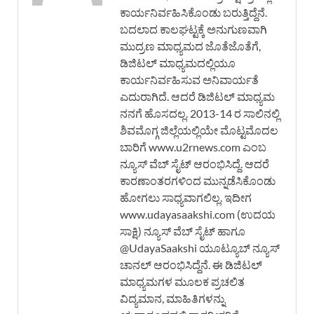
ಕಾರ್ಯನಿರ್ವಹಿಸಿಕೊಂಡು ಬರುತ್ತಿದ್ದೆನೆ.
ಬದಲಾದ ಕಾಲಘಟ್ಟಕ್ಕೆ ಅನುಗುಣವಾಗಿ
ಮುದ್ರಣ ಮಾಧ್ಯಮದ ಜೊತೆಜೊತೆಗೆ,
ಡಿಜಿಟಲ್ ಮಾಧ್ಯಮದಲ್ಲಿಯೂ
ಕಾರ್ಯನಿರ್ವಹಿಸುವ ಅನಿವಾರ್ಯತೆ
ಎದುರಾಗಿದೆ. ಆದರೆ ಡಿಜಿಟಲ್ ಮಾಧ್ಯಮ
ನನಗೆ ಹೊಸದಲ್ಲ. 2013-14 ರ ಸಾಲಿನಲ್ಲಿ
ಶಿವಮೊಗ್ಗ ಜಿಲ್ಲೆಯಲ್ಲಿಯೇ ಮೊಟ್ಟಮೊದಲ
ಬಾರಿಗೆ www.u2rnews.com ಎಂಬ
ನ್ಯೂಸ್ ವೆಬ್ ಸೈಟ್ ಆರಂಭಿಸಿದ್ದೆ. ಆದರೆ
ಕಾರಣಾಂತರಗಳಿಂದ ಮುನ್ನಡೆಸಿಕೊಂಡು
ಹೋಗಲು ಸಾಧ್ಯವಾಗಲಿಲ್ಲ. ಇದೀಗ
www.udayasaakshi.com (ಉದಯ
ಸಾಕ್ಷಿ) ನ್ಯೂಸ್ ವೆಬ್ ಸೈಟ್ ಹಾಗೂ
@UdayaSaakshi ಯೂಟ್ಯೂಬ್ ನ್ಯೂಸ್
ಚಾನಲ್ ಆರಂಭಿಸಿದ್ದೆನೆ. ಈ ಡಿಜಿಟಲ್
ಮಾಧ್ಯಮಗಳ ಮೂಲಕ ಪ್ರಚಲಿತ
ವಿದ್ಯಮಾನ, ಮಾಹಿತಿಗಳನ್ನು