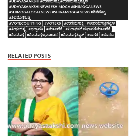
#UDAYASAAKSHI #ಉದಯಸಾಕ್ಷಿ #ಉದಯಸಾಕ್ಷಿನ್ಯೂಸ್
#UDAYASAAKSHINEWS #SHIMOGA #SHIMOGANEWS
#SHIMOGALOCALNEWS #SHIVAMOGGANEWS #ಶಿವಮೊಗ್ಗ
#ಶಿವಮೊಗ್ಗಸುದ್ದಿ
#VOTECOUNTING
#VOTERS
#ಉದಯಸಾಕ್ಷಿ
#ಉದಯಸಾಕ್ಷಿನ್ಯೂಸ್
#ತೀರ್ಥಹಳ್ಳಿ
#ಭದ್ರಾವತಿ
#ಮತಎಣಿಕೆ
#ವಿಧಾನಸಭೆ ಚುನಾವಣೆಮತಎಣಿಕೆ
#ಶಿವಮೊಗ್ಗ
#ಶಿವಮೊಗ್ಗಗ್ರಾಮಾಂತರ
#ಶಿವಮೊಗ್ಗನ್ಯೂಸ್
#ಸಾಗರ
#ಸೊರಬ
RELATED POSTS