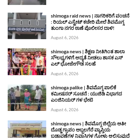
shimoga raid news | ನಾಗರಿಕರಿಗೆ ವಂಚನೆ
: ರಿಯಲ್ ಎಸ್ಟೇಟ್ ಕಚೇರಿ ಮೇಲೆ ಶಿವಮೊಗ್ಗ
ತುಂಗಾ ನಗರ ಠಾಣೆ ಪೊಲೀಸರ ದಾಳಿ!
August 6, 2026
shimoga news | ಶಿಕ್ಷಣ ನೀತಿಗಿಂತ ಶಾಲಾ
ಸೌಲಭ್ಯಗಳಿಗೆ ಆದ್ಯತೆ ನೀಡಲು ಶಾಸಕ ಎಸ್
ಎಲ್ ಭೋಜೇಗೌಡ ಸಲಹೆ
August 6, 2026
shimoga palike | ಶಿವಮೊಗ್ಗ ಪಾಲಿಕೆ
ಕಮೀಷನರ್ ಸೂಚನೆ : ಯುಜಿಡಿ ವಿಭಾಗದ
ಎಂಜಿನಿಯರ್ ಗಳ ಭೇಟಿ
August 6, 2026
shimoga news | ಶಿವಮೊಗ್ಗ ಜಿಲ್ಲೆಯ ಅತೀ
ದೊಡ್ಡ ಗ್ರಾಪಂ ಅಬ್ಬಲಗೆರೆ ವ್ಯಾಪ್ತಿಯ
ಬಡಾವಣೆಗಳ ನಿವಾಸಿಗಳ ಗೋಳು ಆಲಿಸುವುದೆ