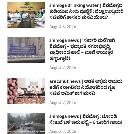
shimoga drinking water | ಶಿವಮೊಗ್ಗದ
ಕುಡಿಯುವ ನೀರು ಪೂರೈಕೆ : ಜಿಲ್ಲಾ ಉಸ್ತುವಾರಿ
ಸಚಿವರಿಗೆ ಶಾಸಕರ ಮನವಿಯೇನು?
August 8, 2026
shimoga news | ‘ಸರ್ಕಾರಿ ಮನೆ’ಗಾಗಿ
ಶಿವಮೊಗ್ಗ – ಭದ್ರಾವತಿ ನಗರಾಭಿವೃದ್ದಿ
ಪ್ರಾಧಿಕಾರದ ಹಾಲಿ – ಮಾಜಿ ಆಯುಕ್ತರ
ಹಗ್ಗಜಗ್ಗಾಟ!
August 7, 2026
arecanut news | ಅಡಕೆ ಅಕ್ರಮ ಆಮದು
ತಡೆಗೆ ಕರ್ನಾಟಕದ ನಿಯೋಗದಿಂದ ಗೃಹ
ಸಚಿವ ಅಮಿತ್ ಶಾಗೆ ಮನವಿ
August 7, 2026
shimoga news | ಶಿವಮೊಗ್ಗ : ಚೋರಡಿ
ಸೇತುವೆ ಬಳಿ ಕಾರು ಪಲ್ಟಿ – 6 ಜನರಿಗೆ ಗಾಯ!
August 7, 2026