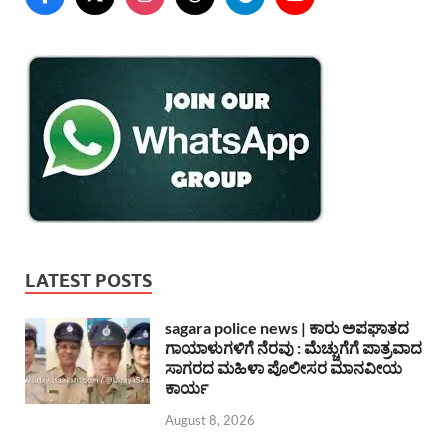
LATEST POSTS
sagara police news | ಕಾರು ಅಪಘಾತದ
ಗಾಯಾಳುಗಳಿಗೆ ನೆರವು : ಮೆಚ್ಚುಗೆಗೆ ಪಾತ್ರವಾದ
ಸಾಗರದ ಮಹಿಳಾ ಪೊಲೀಸರ ಮಾನವೀಯ
ಕಾರ್ಯ
August 8, 2026