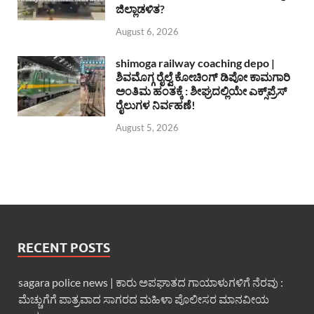
ಜಿಲ್ಲಾಡಳಿತ?
August 6, 2026
shimoga railway coaching depo |
ಶಿವಮೊಗ್ಗ ರೈಲ್ವೆ ಕೋಚಿಂಗ್ ಡಿಪೋ ಕಾಮಗಾರಿ
ಅಂತಿಮ ಹಂತಕ್ಕೆ : ಶೀಘ್ರದಲ್ಲಿಯೇ ಎಕ್ಸ್‌ಪ್ರೆಸ್
ರೈಲುಗಳ ನಿರ್ವಹಣೆ!
August 5, 2026
RECENT POSTS
sagara police news | ಕಾರು ಅಪಘಾತದ ಗಾಯಾಳುಗಳಿಗೆ ನೆರವು :
ಮೆಚ್ಚುಗೆಗೆ ಪಾತ್ರವಾದ ಸಾಗರದ ಮಹಿಳಾ ಪೊಲೀಸರ ಮಾನವೀಯ