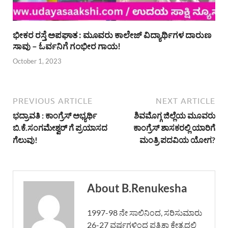
ಭೀಕರ ರಸ್ತೆ ಅಪಘಾತ : ಮೂವರು ಕಾಲೇಜ್ ವಿದ್ಯಾರ್ಥಿಗಳ ದಾರುಣ
ಸಾವು – ಓರ್ವನಿಗೆ ಗಂಭೀರ ಗಾಯ!
October 1, 2023
PREVIOUS ARTICLE
NEXT ARTICLE
ಭದ್ರಾವತಿ : ಕಾಂಗ್ರೆಸ್ ಅಭ್ಯರ್ಥಿ
ಶಿವಮೊಗ್ಗ ಜಿಲ್ಲೆಯ ಮೂವರು
ಬಿ.ಕೆ.ಸಂಗಮೇಶ್ವರ್ ಗೆ ಪ್ರಯಾಸದ
ಕಾಂಗ್ರೆಸ್ ಶಾಸಕರಲ್ಲಿ ಯಾರಿಗೆ
ಗೆಲುವು!
ಮಂತ್ರಿ ಪದವಿಯ ಯೋಗ?
About B.Renukesha
1997-98 ನೇ ಸಾಲಿನಿಂದ, ಸರಿಸುಮಾರು
26-27 ವರ್ಷಗಳಿಂದ ಪತ್ರಿಕಾ ಕ್ಷೇತ್ರದಲ್ಲಿ