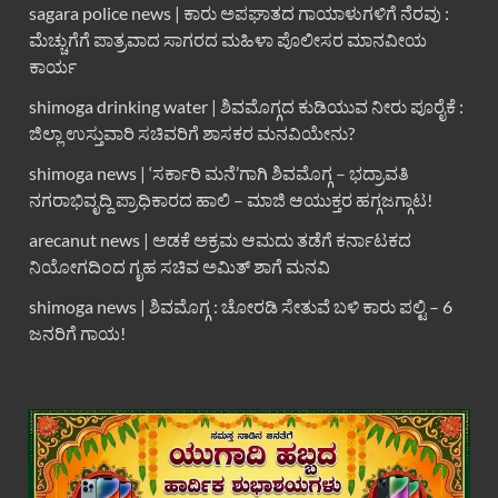
sagara police news | ಕಾರು ಅಪಘಾತದ ಗಾಯಾಳುಗಳಿಗೆ ನೆರವು :
ಮೆಚ್ಚುಗೆಗೆ ಪಾತ್ರವಾದ ಸಾಗರದ ಮಹಿಳಾ ಪೊಲೀಸರ ಮಾನವೀಯ
ಕಾರ್ಯ
shimoga drinking water | ಶಿವಮೊಗ್ಗದ ಕುಡಿಯುವ ನೀರು ಪೂರೈಕೆ :
ಜಿಲ್ಲಾ ಉಸ್ತುವಾರಿ ಸಚಿವರಿಗೆ ಶಾಸಕರ ಮನವಿಯೇನು?
shimoga news | ‘ಸರ್ಕಾರಿ ಮನೆ’ಗಾಗಿ ಶಿವಮೊಗ್ಗ – ಭದ್ರಾವತಿ
ನಗರಾಭಿವೃದ್ದಿ ಪ್ರಾಧಿಕಾರದ ಹಾಲಿ – ಮಾಜಿ ಆಯುಕ್ತರ ಹಗ್ಗಜಗ್ಗಾಟ!
arecanut news | ಅಡಕೆ ಅಕ್ರಮ ಆಮದು ತಡೆಗೆ ಕರ್ನಾಟಕದ
ನಿಯೋಗದಿಂದ ಗೃಹ ಸಚಿವ ಅಮಿತ್ ಶಾಗೆ ಮನವಿ
shimoga news | ಶಿವಮೊಗ್ಗ : ಚೋರಡಿ ಸೇತುವೆ ಬಳಿ ಕಾರು ಪಲ್ಟಿ – 6
ಜನರಿಗೆ ಗಾಯ!