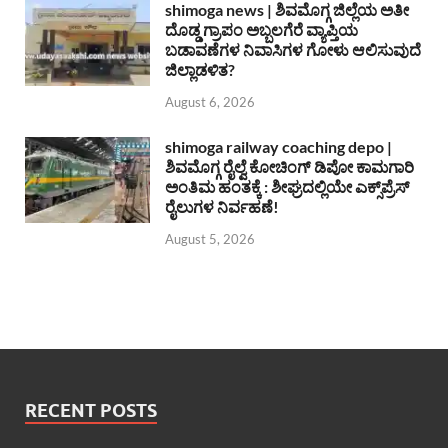
shimoga news | ಶಿವಮೊಗ್ಗ ಜಿಲ್ಲೆಯ ಅತೀ
ದೊಡ್ಡ ಗ್ರಾಪಂ ಅಬ್ಬಲಗೆರೆ ವ್ಯಾಪ್ತಿಯ
ಬಡಾವಣೆಗಳ ನಿವಾಸಿಗಳ ಗೋಳು ಆಲಿಸುವುದೆ
ಜಿಲ್ಲಾಡಳಿತ?
August 6, 2026
shimoga railway coaching depo |
ಶಿವಮೊಗ್ಗ ರೈಲ್ವೆ ಕೋಚಿಂಗ್ ಡಿಪೋ ಕಾಮಗಾರಿ
ಅಂತಿಮ ಹಂತಕ್ಕೆ : ಶೀಘ್ರದಲ್ಲಿಯೇ ಎಕ್ಸ್‌ಪ್ರೆಸ್
ರೈಲುಗಳ ನಿರ್ವಹಣೆ!
August 5, 2026
RECENT POSTS