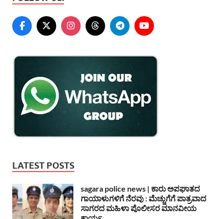
LATEST POSTS
sagara police news | ಕಾರು ಅಪಘಾತದ
ಗಾಯಾಳುಗಳಿಗೆ ನೆರವು : ಮೆಚ್ಚುಗೆಗೆ ಪಾತ್ರವಾದ
ಸಾಗರದ ಮಹಿಳಾ ಪೊಲೀಸರ ಮಾನವೀಯ
ಕಾರ್ಯ