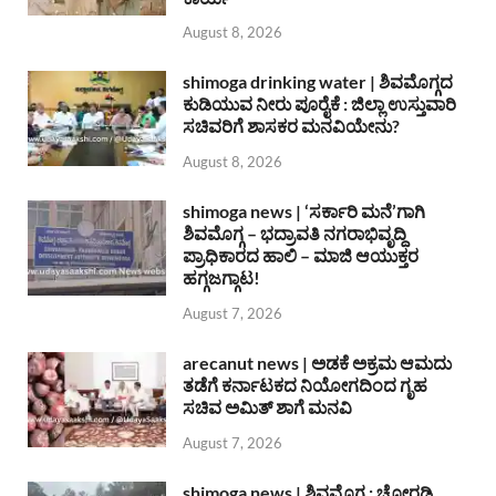
August 8, 2026
shimoga drinking water | ಶಿವಮೊಗ್ಗದ
ಕುಡಿಯುವ ನೀರು ಪೂರೈಕೆ : ಜಿಲ್ಲಾ ಉಸ್ತುವಾರಿ
ಸಚಿವರಿಗೆ ಶಾಸಕರ ಮನವಿಯೇನು?
August 8, 2026
shimoga news | ‘ಸರ್ಕಾರಿ ಮನೆ’ಗಾಗಿ
ಶಿವಮೊಗ್ಗ – ಭದ್ರಾವತಿ ನಗರಾಭಿವೃದ್ದಿ
ಪ್ರಾಧಿಕಾರದ ಹಾಲಿ – ಮಾಜಿ ಆಯುಕ್ತರ
ಹಗ್ಗಜಗ್ಗಾಟ!
August 7, 2026
arecanut news | ಅಡಕೆ ಅಕ್ರಮ ಆಮದು
ತಡೆಗೆ ಕರ್ನಾಟಕದ ನಿಯೋಗದಿಂದ ಗೃಹ
ಸಚಿವ ಅಮಿತ್ ಶಾಗೆ ಮನವಿ
August 7, 2026
shimoga news | ಶಿವಮೊಗ್ಗ : ಚೋರಡಿ