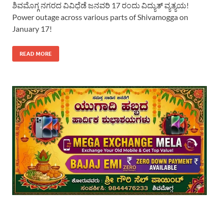
ಶಿವಮೊಗ್ಗ ನಗರದ ವಿವಿಧೆಡೆ ಜನವರಿ 17 ರಂದು ವಿದ್ಯುತ್ ವ್ಯತ್ಯಯ!
Power outage across various parts of Shivamogga on
January 17!
READ MORE