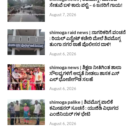
ಸೇತುವೆ ಬಳಿ ಕಾರು ಪಲ್ಟಿ – 6 ಜನರಿಗೆ ಗಾಯ!
August 7, 2026
shimoga raid news | ನಾಗರಿಕರಿಗೆ ವಂಚನೆ
: ರಿಯಲ್ ಎಸ್ಟೇಟ್ ಕಚೇರಿ ಮೇಲೆ ಶಿವಮೊಗ್ಗ
ತುಂಗಾ ನಗರ ಠಾಣೆ ಪೊಲೀಸರ ದಾಳಿ!
August 6, 2026
shimoga news | ಶಿಕ್ಷಣ ನೀತಿಗಿಂತ ಶಾಲಾ
ಸೌಲಭ್ಯಗಳಿಗೆ ಆದ್ಯತೆ ನೀಡಲು ಶಾಸಕ ಎಸ್
ಎಲ್ ಭೋಜೇಗೌಡ ಸಲಹೆ
August 6, 2026
shimoga palike | ಶಿವಮೊಗ್ಗ ಪಾಲಿಕೆ
ಕಮೀಷನರ್ ಸೂಚನೆ : ಯುಜಿಡಿ ವಿಭಾಗದ
ಎಂಜಿನಿಯರ್ ಗಳ ಭೇಟಿ
August 6, 2026