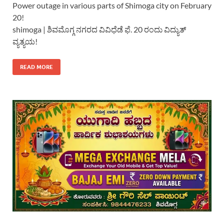
Power outage in various parts of Shimoga city on February
20!
shimoga | ಶಿವಮೊಗ್ಗ ನಗರದ ವಿವಿಧೆಡೆ ಫೆ. 20 ರಂದು ವಿದ್ಯುತ್
ವ್ಯತ್ಯಯ!
READ MORE