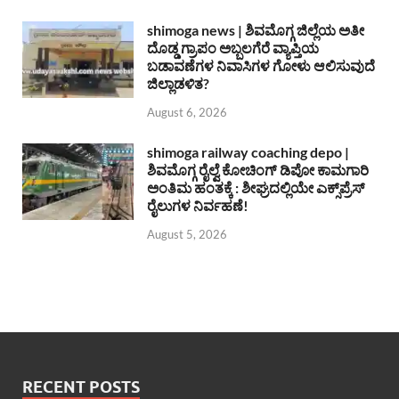
shimoga news | ಶಿವಮೊಗ್ಗ ಜಿಲ್ಲೆಯ ಅತೀ
ದೊಡ್ಡ ಗ್ರಾಪಂ ಅಬ್ಬಲಗೆರೆ ವ್ಯಾಪ್ತಿಯ
ಬಡಾವಣೆಗಳ ನಿವಾಸಿಗಳ ಗೋಳು ಆಲಿಸುವುದೆ
ಜಿಲ್ಲಾಡಳಿತ?
August 6, 2026
shimoga railway coaching depo |
ಶಿವಮೊಗ್ಗ ರೈಲ್ವೆ ಕೋಚಿಂಗ್ ಡಿಪೋ ಕಾಮಗಾರಿ
ಅಂತಿಮ ಹಂತಕ್ಕೆ : ಶೀಘ್ರದಲ್ಲಿಯೇ ಎಕ್ಸ್‌ಪ್ರೆಸ್
ರೈಲುಗಳ ನಿರ್ವಹಣೆ!
August 5, 2026
RECENT POSTS