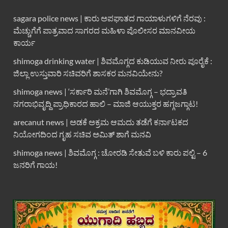
sagara police news | ಕಾರು ಅಪಘಾತದ ಗಾಯಾಳುಗಳಿಗೆ ನೆರವು :
ಮೆಚ್ಚುಗೆಗೆ ಪಾತ್ರವಾದ ಸಾಗರದ ಮಹಿಳಾ ಪೊಲೀಸರ ಮಾನವೀಯ
ಕಾರ್ಯ
shimoga drinking water | ಶಿವಮೊಗ್ಗದ ಕುಡಿಯುವ ನೀರು ಪೂರೈಕೆ :
ಜಿಲ್ಲಾ ಉಸ್ತುವಾರಿ ಸಚಿವರಿಗೆ ಶಾಸಕರ ಮನವಿಯೇನು?
shimoga news | ‘ಸರ್ಕಾರಿ ಮನೆ’ಗಾಗಿ ಶಿವಮೊಗ್ಗ – ಭದ್ರಾವತಿ
ನಗರಾಭಿವೃದ್ದಿ ಪ್ರಾಧಿಕಾರದ ಹಾಲಿ – ಮಾಜಿ ಆಯುಕ್ತರ ಹಗ್ಗಜಗ್ಗಾಟ!
arecanut news | ಅಡಕೆ ಅಕ್ರಮ ಆಮದು ತಡೆಗೆ ಕರ್ನಾಟಕದ
ನಿಯೋಗದಿಂದ ಗೃಹ ಸಚಿವ ಅಮಿತ್ ಶಾಗೆ ಮನವಿ
shimoga news | ಶಿವಮೊಗ್ಗ : ಚೋರಡಿ ಸೇತುವೆ ಬಳಿ ಕಾರು ಪಲ್ಟಿ – 6
ಜನರಿಗೆ ಗಾಯ!