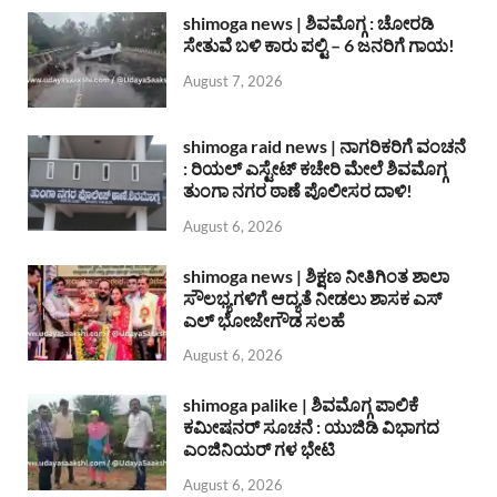
shimoga news | ಶಿವಮೊಗ್ಗ : ಚೋರಡಿ
ಸೇತುವೆ ಬಳಿ ಕಾರು ಪಲ್ಟಿ – 6 ಜನರಿಗೆ ಗಾಯ!
August 7, 2026
shimoga raid news | ನಾಗರಿಕರಿಗೆ ವಂಚನೆ
: ರಿಯಲ್ ಎಸ್ಟೇಟ್ ಕಚೇರಿ ಮೇಲೆ ಶಿವಮೊಗ್ಗ
ತುಂಗಾ ನಗರ ಠಾಣೆ ಪೊಲೀಸರ ದಾಳಿ!
August 6, 2026
shimoga news | ಶಿಕ್ಷಣ ನೀತಿಗಿಂತ ಶಾಲಾ
ಸೌಲಭ್ಯಗಳಿಗೆ ಆದ್ಯತೆ ನೀಡಲು ಶಾಸಕ ಎಸ್
ಎಲ್ ಭೋಜೇಗೌಡ ಸಲಹೆ
August 6, 2026
shimoga palike | ಶಿವಮೊಗ್ಗ ಪಾಲಿಕೆ
ಕಮೀಷನರ್ ಸೂಚನೆ : ಯುಜಿಡಿ ವಿಭಾಗದ
ಎಂಜಿನಿಯರ್ ಗಳ ಭೇಟಿ
August 6, 2026