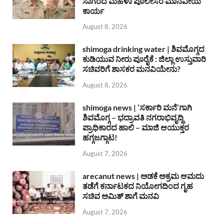
ಸಾಗರದ ಮಹಿಳಾ ಪೊಲೀಸರ ಮಾನವೀಯ
ಕಾರ್ಯ
August 8, 2026
shimoga drinking water | ಶಿವಮೊಗ್ಗದ
ಕುಡಿಯುವ ನೀರು ಪೂರೈಕೆ : ಜಿಲ್ಲಾ ಉಸ್ತುವಾರಿ
ಸಚಿವರಿಗೆ ಶಾಸಕರ ಮನವಿಯೇನು?
August 8, 2026
shimoga news | ‘ಸರ್ಕಾರಿ ಮನೆ’ಗಾಗಿ
ಶಿವಮೊಗ್ಗ – ಭದ್ರಾವತಿ ನಗರಾಭಿವೃದ್ದಿ
ಪ್ರಾಧಿಕಾರದ ಹಾಲಿ – ಮಾಜಿ ಆಯುಕ್ತರ
ಹಗ್ಗಜಗ್ಗಾಟ!
August 7, 2026
arecanut news | ಅಡಕೆ ಅಕ್ರಮ ಆಮದು
ತಡೆಗೆ ಕರ್ನಾಟಕದ ನಿಯೋಗದಿಂದ ಗೃಹ
ಸಚಿವ ಅಮಿತ್ ಶಾಗೆ ಮನವಿ
August 7, 2026