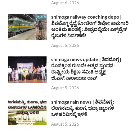
August 6, 2026
shimoga railway coaching depo |
ಶಿವಮೊಗ್ಗ ರೈಲ್ವೆ ಕೋಚಿಂಗ್ ಡಿಪೋ ಕಾಮಗಾರಿ
ಅಂತಿಮ ಹಂತಕ್ಕೆ : ಶೀಘ್ರದಲ್ಲಿಯೇ ಎಕ್ಸ್‌ಪ್ರೆಸ್
ರೈಲುಗಳ ನಿರ್ವಹಣೆ!
August 5, 2026
shimoga news update | ಶಿವಮೊಗ್ಗ |
ರೂಪಕ್ಕಿಂತ ಗುಣವೇ ಆತ್ಮದ ಸ್ಪಂದನ :
ರಾಷ್ಟ್ರೀಯ ಶಿಕ್ಷಣ ಸಮಿತಿ ಅಧ್ಯಕ್ಷ
ಜಿ.ಎಸ್.ನಾರಾಯಣ ರಾವ್
August 5, 2026
shimoga rain news | ಶಿವಮೊಗ್ಗ :
ಲಿಂಗನಮಕ್ಕಿ, ತುಂಗ, ಭದ್ರಾ ಡ್ಯಾಂಗಳ
ಒಳಹರಿವಿನಲ್ಲಿ ಇಳಿಕೆ
August 5, 2026