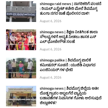
shimoga raid news | ನಾಗರಿಕರಿಗೆ ವಂಚನೆ
: ರಿಯಲ್ ಎಸ್ಟೇಟ್ ಕಚೇರಿ ಮೇಲೆ ಶಿವಮೊಗ್ಗ
ತುಂಗಾ ನಗರ ಠಾಣೆ ಪೊಲೀಸರ ದಾಳಿ!
August 6, 2026
shimoga news | ಶಿಕ್ಷಣ ನೀತಿಗಿಂತ ಶಾಲಾ
ಸೌಲಭ್ಯಗಳಿಗೆ ಆದ್ಯತೆ ನೀಡಲು ಶಾಸಕ ಎಸ್
ಎಲ್ ಭೋಜೇಗೌಡ ಸಲಹೆ
August 6, 2026
shimoga palike | ಶಿವಮೊಗ್ಗ ಪಾಲಿಕೆ
ಕಮೀಷನರ್ ಸೂಚನೆ : ಯುಜಿಡಿ ವಿಭಾಗದ
ಎಂಜಿನಿಯರ್ ಗಳ ಭೇಟಿ
August 6, 2026
shimoga news | ಶಿವಮೊಗ್ಗ ಜಿಲ್ಲೆಯ ಅತೀ
ದೊಡ್ಡ ಗ್ರಾಪಂ ಅಬ್ಬಲಗೆರೆ ವ್ಯಾಪ್ತಿಯ
ಬಡಾವಣೆಗಳ ನಿವಾಸಿಗಳ ಗೋಳು ಆಲಿಸುವುದೆ
ಜಿಲ್ಲಾಡಳಿತ?