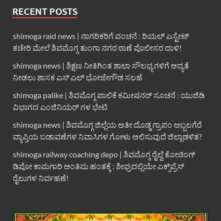
RECENT POSTS
shimoga raid news | ನಾಗರಿಕರಿಗೆ ವಂಚನೆ : ರಿಯಲ್ ಎಸ್ಟೇಟ್
ಕಚೇರಿ ಮೇಲೆ ಶಿವಮೊಗ್ಗ ತುಂಗಾ ನಗರ ಠಾಣೆ ಪೊಲೀಸರ ದಾಳಿ!
shimoga news | ಶಿಕ್ಷಣ ನೀತಿಗಿಂತ ಶಾಲಾ ಸೌಲಭ್ಯಗಳಿಗೆ ಆದ್ಯತೆ
ನೀಡಲು ಶಾಸಕ ಎಸ್ ಎಲ್ ಭೋಜೇಗೌಡ ಸಲಹೆ
shimoga palike | ಶಿವಮೊಗ್ಗ ಪಾಲಿಕೆ ಕಮೀಷನರ್ ಸೂಚನೆ : ಯುಜಿಡಿ
ವಿಭಾಗದ ಎಂಜಿನಿಯರ್ ಗಳ ಭೇಟಿ
shimoga news | ಶಿವಮೊಗ್ಗ ಜಿಲ್ಲೆಯ ಅತೀ ದೊಡ್ಡ ಗ್ರಾಪಂ ಅಬ್ಬಲಗೆರೆ
ವ್ಯಾಪ್ತಿಯ ಬಡಾವಣೆಗಳ ನಿವಾಸಿಗಳ ಗೋಳು ಆಲಿಸುವುದೆ ಜಿಲ್ಲಾಡಳಿತ?
shimoga railway coaching depo | ಶಿವಮೊಗ್ಗ ರೈಲ್ವೆ ಕೋಚಿಂಗ್
ಡಿಪೋ ಕಾಮಗಾರಿ ಅಂತಿಮ ಹಂತಕ್ಕೆ : ಶೀಘ್ರದಲ್ಲಿಯೇ ಎಕ್ಸ್‌ಪ್ರೆಸ್
ರೈಲುಗಳ ನಿರ್ವಹಣೆ!