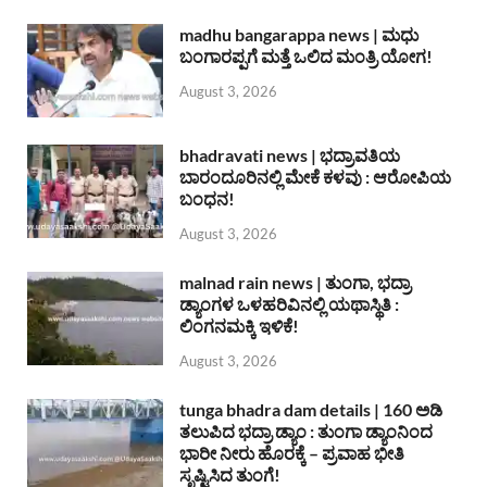
madhu bangarappa news | ಮಧು
ಬಂಗಾರಪ್ಪಗೆ ಮತ್ತೆ ಒಲಿದ ಮಂತ್ರಿ ಯೋಗ!
August 3, 2026
bhadravati news | ಭದ್ರಾವತಿಯ
ಬಾರಂದೂರಿನಲ್ಲಿ ಮೇಕೆ ಕಳವು : ಆರೋಪಿಯ
ಬಂಧನ!
August 3, 2026
malnad rain news | ತುಂಗಾ, ಭದ್ರಾ
ಡ್ಯಾಂಗಳ ಒಳಹರಿವಿನಲ್ಲಿ ಯಥಾಸ್ಥಿತಿ :
ಲಿಂಗನಮಕ್ಕಿ ಇಳಿಕೆ!
August 3, 2026
tunga bhadra dam details | 160 ಅಡಿ
ತಲುಪಿದ ಭದ್ರಾ ಡ್ಯಾಂ : ತುಂಗಾ ಡ್ಯಾಂನಿಂದ
ಭಾರೀ ನೀರು ಹೊರಕ್ಕೆ – ಪ್ರವಾಹ ಭೀತಿ
ಸೃಷ್ಟಿಸಿದ ತುಂಗೆ!