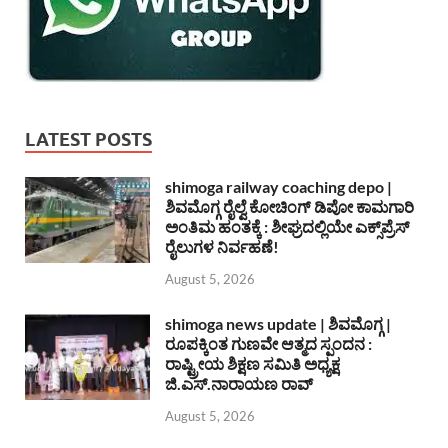
LATEST POSTS
shimoga railway coaching depo |
ಶಿವಮೊಗ್ಗ ರೈಲ್ವೆ ಕೋಚಿಂಗ್ ಡಿಪೋ ಕಾಮಗಾರಿ
ಅಂತಿಮ ಹಂತಕ್ಕೆ : ಶೀಘ್ರದಲ್ಲಿಯೇ ಎಕ್ಸ್‌ಪ್ರೆಸ್
ರೈಲುಗಳ ನಿರ್ವಹಣೆ!
August 5, 2026
shimoga news update | ಶಿವಮೊಗ್ಗ |
ರೂಪಕ್ಕಿಂತ ಗುಣವೇ ಆತ್ಮದ ಸ್ಪಂದನ :
ರಾಷ್ಟ್ರೀಯ ಶಿಕ್ಷಣ ಸಮಿತಿ ಅಧ್ಯಕ್ಷ
ಜಿ.ಎಸ್.ನಾರಾಯಣ ರಾವ್
August 5, 2026