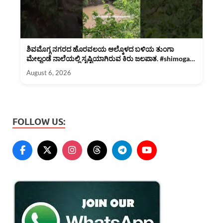
ಶಿವಮೊಗ್ಗ ನಗರದ ಹೊರವಲಯ ಆಲ್ಕೊಳದ ಬಳಿಯ ತುಂಗಾ
ಮೇಲ್ದಂಡೆ ನಾಲೆಯಲ್ಲಿ ಸೃಷ್ಟಿಯಾಗಿರುವ ಕಿರು ಜಲಪಾತ. #shimoga
#rain
August 6, 2026
FOLLOW US: