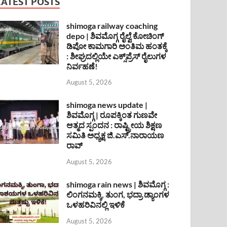
LATEST POSTS
shimoga railway coaching
depo | ಶಿವಮೊಗ್ಗ ರೈಲ್ವೆ ಕೋಚಿಂಗ್
ಡಿಪೋ ಕಾಮಗಾರಿ ಅಂತಿಮ ಹಂತಕ್ಕೆ
: ಶೀಘ್ರದಲ್ಲಿಯೇ ಎಕ್ಸ್‌ಪ್ರೆಸ್ ರೈಲುಗಳ
ನಿರ್ವಹಣೆ!
August 5, 2026
shimoga news update |
ಶಿವಮೊಗ್ಗ | ರೂಪಕ್ಕಿಂತ ಗುಣವೇ
ಆತ್ಮದ ಸ್ಪಂದನ : ರಾಷ್ಟ್ರೀಯ ಶಿಕ್ಷಣ
ಸಮಿತಿ ಅಧ್ಯಕ್ಷ ಜಿ.ಎಸ್.ನಾರಾಯಣ
ರಾವ್
August 5, 2026
shimoga rain news | ಶಿವಮೊಗ್ಗ :
ಲಿಂಗನಮಕ್ಕಿ, ತುಂಗ, ಭದ್ರಾ ಡ್ಯಾಂಗಳ
ಒಳಹರಿವಿನಲ್ಲಿ ಇಳಿಕೆ
August 5, 2026