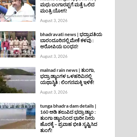
ಮಧು ಬಂಗಾರಪ್ಪಗೆ ಮತ್ತೆ ಒಲಿದ
ಮಂತ್ರಿ ಯೋಗ!
August 3, 2026
bhadravati news | ಭದ್ರಾವತಿಯ
ಬಾರಂದೂರಿನಲ್ಲಿ ಮೇಕೆ ಕಳವು :
ಆರೋಪಿಯ ಬಂಧನ!
August 3, 2026
malnad rain news | ತುಂಗಾ,
ಭದ್ರಾ ಡ್ಯಾಂಗಳ ಒಳಹರಿವಿನಲ್ಲಿ
ಯಥಾಸ್ಥಿತಿ : ಲಿಂಗನಮಕ್ಕಿ ಇಳಿಕೆ!
August 3, 2026
tunga bhadra dam details |
160 ಅಡಿ ತಲುಪಿದ ಭದ್ರಾ ಡ್ಯಾಂ :
ತುಂಗಾ ಡ್ಯಾಂನಿಂದ ಭಾರೀ ನೀರು
ಹೊರಕ್ಕೆ – ಪ್ರವಾಹ ಭೀತಿ ಸೃಷ್ಟಿಸಿದ
ತುಂಗೆ!