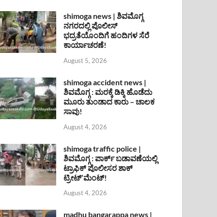
shimoga news | ಶಿವಮೊಗ್ಗ
ನಗರದಲ್ಲಿ ಪೊಲೀಸ್
ಭದ್ರತೆಯೊಂದಿಗೆ ಹಂದಿಗಳ ಸೆರೆ
ಕಾರ್ಯಾಚರಣೆ!
August 5, 2026
shimoga accident news |
ಶಿವಮೊಗ್ಗ : ಮರಕ್ಕೆ ಡಿಕ್ಕಿ ಹೊಡೆದು
ಮೂರು ತುಂಡಾದ ಕಾರು – ಚಾಲಕ
ಸಾವು!
August 4, 2026
shimoga traffic police |
ಶಿವಮೊಗ್ಗ : ಪಾರ್ಕ್ ಬಡಾವಣೆಯಲ್ಲಿ
ಟ್ರಾಫಿಕ್ ಪೊಲೀಸರ ಶಾಕ್
ಟ್ರೀಟ್’ಮೆಂಟ್!
August 4, 2026
madhu bangarappa news |