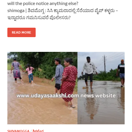
will the police notice anything else?
shimoga | ಶಿವಮೊಗ್ಗ : ಸಿಸಿ ಕ್ಯಾಮರಾದಲ್ಲಿ ಸೆರೆಯಾದ ಪೈಪ್ ಕಳ್ಳರು –
ಇನ್ನಾದರೂ ಗಮನಿಸುವರೆ ಪೊಲೀಸರು?
READ MORE
SHIVAMOGGA
/
ಶಿವಮೊಗ್ಗ