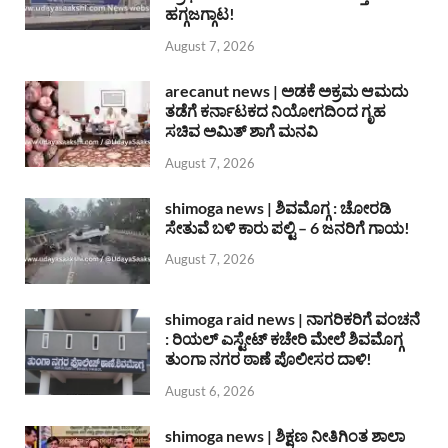
ಹಗ್ಗಜಗ್ಗಾಟ!
August 7, 2026
arecanut news | ಅಡಕೆ ಅಕ್ರಮ ಆಮದು
ತಡೆಗೆ ಕರ್ನಾಟಕದ ನಿಯೋಗದಿಂದ ಗೃಹ
ಸಚಿವ ಅಮಿತ್ ಶಾಗೆ ಮನವಿ
August 7, 2026
shimoga news | ಶಿವಮೊಗ್ಗ : ಚೋರಡಿ
ಸೇತುವೆ ಬಳಿ ಕಾರು ಪಲ್ಟಿ – 6 ಜನರಿಗೆ ಗಾಯ!
August 7, 2026
shimoga raid news | ನಾಗರಿಕರಿಗೆ ವಂಚನೆ
: ರಿಯಲ್ ಎಸ್ಟೇಟ್ ಕಚೇರಿ ಮೇಲೆ ಶಿವಮೊಗ್ಗ
ತುಂಗಾ ನಗರ ಠಾಣೆ ಪೊಲೀಸರ ದಾಳಿ!
August 6, 2026
shimoga news | ಶಿಕ್ಷಣ ನೀತಿಗಿಂತ ಶಾಲಾ