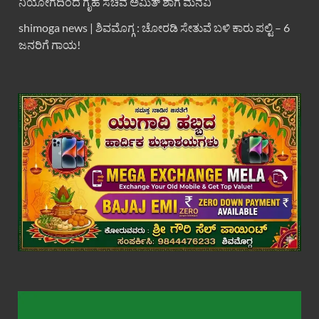
ನಿಯೋಗದಿಂದ ಗೃಹ ಸಚಿವ ಅಮಿತ್ ಶಾಗೆ ಮನವಿ
shimoga news | ಶಿವಮೊಗ್ಗ : ಚೋರಡಿ ಸೇತುವೆ ಬಳಿ ಕಾರು ಪಲ್ಟಿ – 6
ಜನರಿಗೆ ಗಾಯ!