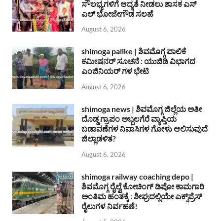
ಸೌಲಭ್ಯಗಳಿಗೆ ಆದ್ಯತೆ ನೀಡಲು ಶಾಸಕ ಎಸ್
ಎಲ್ ಭೋಜೇಗೌಡ ಸಲಹೆ
August 6, 2026
shimoga palike | ಶಿವಮೊಗ್ಗ ಪಾಲಿಕೆ
ಕಮೀಷನರ್ ಸೂಚನೆ : ಯುಜಿಡಿ ವಿಭಾಗದ
ಎಂಜಿನಿಯರ್ ಗಳ ಭೇಟಿ
August 6, 2026
shimoga news | ಶಿವಮೊಗ್ಗ ಜಿಲ್ಲೆಯ ಅತೀ
ದೊಡ್ಡ ಗ್ರಾಪಂ ಅಬ್ಬಲಗೆರೆ ವ್ಯಾಪ್ತಿಯ
ಬಡಾವಣೆಗಳ ನಿವಾಸಿಗಳ ಗೋಳು ಆಲಿಸುವುದೆ
ಜಿಲ್ಲಾಡಳಿತ?
August 6, 2026
shimoga railway coaching depo |
ಶಿವಮೊಗ್ಗ ರೈಲ್ವೆ ಕೋಚಿಂಗ್ ಡಿಪೋ ಕಾಮಗಾರಿ
ಅಂತಿಮ ಹಂತಕ್ಕೆ : ಶೀಘ್ರದಲ್ಲಿಯೇ ಎಕ್ಸ್‌ಪ್ರೆಸ್
ರೈಲುಗಳ ನಿರ್ವಹಣೆ!