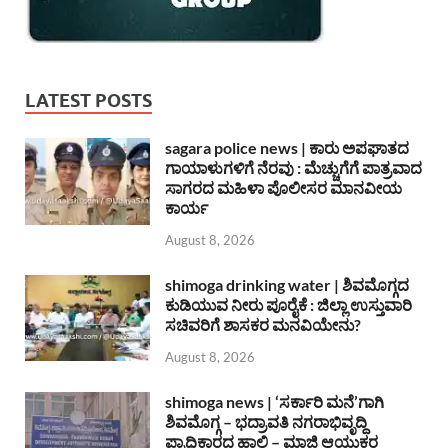
LATEST POSTS
sagara police news | ಕಾರು ಅಪಘಾತದ
ಗಾಯಾಳುಗಳಿಗೆ ನೆರವು : ಮೆಚ್ಚುಗೆಗೆ ಪಾತ್ರವಾದ
ಸಾಗರದ ಮಹಿಳಾ ಪೊಲೀಸರ ಮಾನವೀಯ
ಕಾರ್ಯ
August 8, 2026
shimoga drinking water | ಶಿವಮೊಗ್ಗದ
ಕುಡಿಯುವ ನೀರು ಪೂರೈಕೆ : ಜಿಲ್ಲಾ ಉಸ್ತುವಾರಿ
ಸಚಿವರಿಗೆ ಶಾಸಕರ ಮನವಿಯೇನು?
August 8, 2026
shimoga news | ‘ಸರ್ಕಾರಿ ಮನೆ’ಗಾಗಿ
ಶಿವಮೊಗ್ಗ – ಭದ್ರಾವತಿ ನಗರಾಭಿವೃದ್ದಿ
ಪ್ರಾಧಿಕಾರದ ಹಾಲಿ – ಮಾಜಿ ಆಯುಕ್ತರ