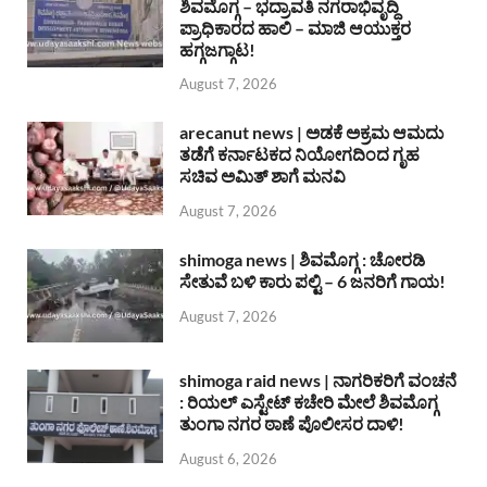
ಶಿವಮೊಗ್ಗ – ಭದ್ರಾವತಿ ನಗರಾಭಿವೃದ್ದಿ
ಪ್ರಾಧಿಕಾರದ ಹಾಲಿ – ಮಾಜಿ ಆಯುಕ್ತರ
ಹಗ್ಗಜಗ್ಗಾಟ!
August 7, 2026
arecanut news | ಅಡಕೆ ಅಕ್ರಮ ಆಮದು
ತಡೆಗೆ ಕರ್ನಾಟಕದ ನಿಯೋಗದಿಂದ ಗೃಹ
ಸಚಿವ ಅಮಿತ್ ಶಾಗೆ ಮನವಿ
August 7, 2026
shimoga news | ಶಿವಮೊಗ್ಗ : ಚೋರಡಿ
ಸೇತುವೆ ಬಳಿ ಕಾರು ಪಲ್ಟಿ – 6 ಜನರಿಗೆ ಗಾಯ!
August 7, 2026
shimoga raid news | ನಾಗರಿಕರಿಗೆ ವಂಚನೆ
: ರಿಯಲ್ ಎಸ್ಟೇಟ್ ಕಚೇರಿ ಮೇಲೆ ಶಿವಮೊಗ್ಗ
ತುಂಗಾ ನಗರ ಠಾಣೆ ಪೊಲೀಸರ ದಾಳಿ!
August 6, 2026