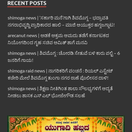
RECENT POSTS
shimoga news | ‘ಸರ್ಕಾರಿ ಮನೆ’ಗಾಗಿ ಶಿವಮೊಗ್ಗ – ಭದ್ರಾವತಿ
ನಗರಾಭಿವೃದ್ದಿ ಪ್ರಾಧಿಕಾರದ ಹಾಲಿ – ಮಾಜಿ ಆಯುಕ್ತರ ಹಗ್ಗಜಗ್ಗಾಟ!
arecanut news | ಅಡಕೆ ಅಕ್ರಮ ಆಮದು ತಡೆಗೆ ಕರ್ನಾಟಕದ
ನಿಯೋಗದಿಂದ ಗೃಹ ಸಚಿವ ಅಮಿತ್ ಶಾಗೆ ಮನವಿ
shimoga news | ಶಿವಮೊಗ್ಗ : ಚೋರಡಿ ಸೇತುವೆ ಬಳಿ ಕಾರು ಪಲ್ಟಿ – 6
ಜನರಿಗೆ ಗಾಯ!
shimoga raid news | ನಾಗರಿಕರಿಗೆ ವಂಚನೆ : ರಿಯಲ್ ಎಸ್ಟೇಟ್
ಕಚೇರಿ ಮೇಲೆ ಶಿವಮೊಗ್ಗ ತುಂಗಾ ನಗರ ಠಾಣೆ ಪೊಲೀಸರ ದಾಳಿ!
shimoga news | ಶಿಕ್ಷಣ ನೀತಿಗಿಂತ ಶಾಲಾ ಸೌಲಭ್ಯಗಳಿಗೆ ಆದ್ಯತೆ
ನೀಡಲು ಶಾಸಕ ಎಸ್ ಎಲ್ ಭೋಜೇಗೌಡ ಸಲಹೆ