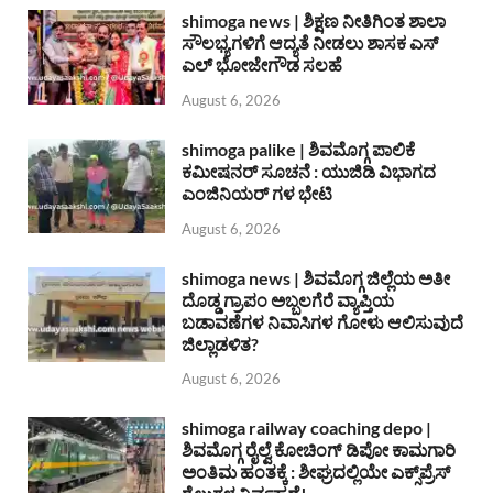
shimoga news | ಶಿಕ್ಷಣ ನೀತಿಗಿಂತ ಶಾಲಾ
ಸೌಲಭ್ಯಗಳಿಗೆ ಆದ್ಯತೆ ನೀಡಲು ಶಾಸಕ ಎಸ್
ಎಲ್ ಭೋಜೇಗೌಡ ಸಲಹೆ
August 6, 2026
shimoga palike | ಶಿವಮೊಗ್ಗ ಪಾಲಿಕೆ
ಕಮೀಷನರ್ ಸೂಚನೆ : ಯುಜಿಡಿ ವಿಭಾಗದ
ಎಂಜಿನಿಯರ್ ಗಳ ಭೇಟಿ
August 6, 2026
shimoga news | ಶಿವಮೊಗ್ಗ ಜಿಲ್ಲೆಯ ಅತೀ
ದೊಡ್ಡ ಗ್ರಾಪಂ ಅಬ್ಬಲಗೆರೆ ವ್ಯಾಪ್ತಿಯ
ಬಡಾವಣೆಗಳ ನಿವಾಸಿಗಳ ಗೋಳು ಆಲಿಸುವುದೆ
ಜಿಲ್ಲಾಡಳಿತ?
August 6, 2026
shimoga railway coaching depo |
ಶಿವಮೊಗ್ಗ ರೈಲ್ವೆ ಕೋಚಿಂಗ್ ಡಿಪೋ ಕಾಮಗಾರಿ
ಅಂತಿಮ ಹಂತಕ್ಕೆ : ಶೀಘ್ರದಲ್ಲಿಯೇ ಎಕ್ಸ್‌ಪ್ರೆಸ್