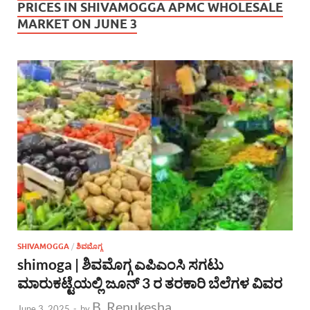
PRICES IN SHIVAMOGGA APMC WHOLESALE
MARKET ON JUNE 3
SHIVAMOGGA
/
ಶಿವಮೊಗ್ಗ
shimoga | ಶಿವಮೊಗ್ಗ ಎಪಿಎಂಸಿ ಸಗಟು
ಮಾರುಕಟ್ಟೆಯಲ್ಲಿ ಜೂನ್ 3 ರ ತರಕಾರಿ ಬೆಲೆಗಳ ವಿವರ
B. Renukesha
June 3, 2025
-
by