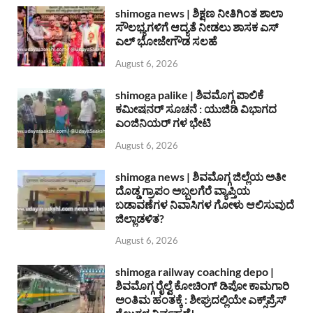
shimoga news | ಶಿಕ್ಷಣ ನೀತಿಗಿಂತ ಶಾಲಾ
ಸೌಲಭ್ಯಗಳಿಗೆ ಆದ್ಯತೆ ನೀಡಲು ಶಾಸಕ ಎಸ್
ಎಲ್ ಭೋಜೇಗೌಡ ಸಲಹೆ
August 6, 2026
shimoga palike | ಶಿವಮೊಗ್ಗ ಪಾಲಿಕೆ
ಕಮೀಷನರ್ ಸೂಚನೆ : ಯುಜಿಡಿ ವಿಭಾಗದ
ಎಂಜಿನಿಯರ್ ಗಳ ಭೇಟಿ
August 6, 2026
shimoga news | ಶಿವಮೊಗ್ಗ ಜಿಲ್ಲೆಯ ಅತೀ
ದೊಡ್ಡ ಗ್ರಾಪಂ ಅಬ್ಬಲಗೆರೆ ವ್ಯಾಪ್ತಿಯ
ಬಡಾವಣೆಗಳ ನಿವಾಸಿಗಳ ಗೋಳು ಆಲಿಸುವುದೆ
ಜಿಲ್ಲಾಡಳಿತ?
August 6, 2026
shimoga railway coaching depo |
ಶಿವಮೊಗ್ಗ ರೈಲ್ವೆ ಕೋಚಿಂಗ್ ಡಿಪೋ ಕಾಮಗಾರಿ
ಅಂತಿಮ ಹಂತಕ್ಕೆ : ಶೀಘ್ರದಲ್ಲಿಯೇ ಎಕ್ಸ್‌ಪ್ರೆಸ್