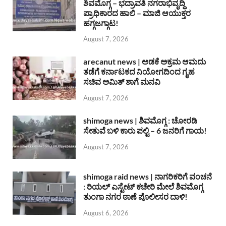
ಶಿವಮೊಗ್ಗ – ಭದ್ರಾವತಿ ನಗರಾಭಿವೃದ್ದಿ
ಪ್ರಾಧಿಕಾರದ ಹಾಲಿ – ಮಾಜಿ ಆಯುಕ್ತರ
ಹಗ್ಗಜಗ್ಗಾಟ!
August 7, 2026
arecanut news | ಅಡಕೆ ಅಕ್ರಮ ಆಮದು
ತಡೆಗೆ ಕರ್ನಾಟಕದ ನಿಯೋಗದಿಂದ ಗೃಹ
ಸಚಿವ ಅಮಿತ್ ಶಾಗೆ ಮನವಿ
August 7, 2026
shimoga news | ಶಿವಮೊಗ್ಗ : ಚೋರಡಿ
ಸೇತುವೆ ಬಳಿ ಕಾರು ಪಲ್ಟಿ – 6 ಜನರಿಗೆ ಗಾಯ!
August 7, 2026
shimoga raid news | ನಾಗರಿಕರಿಗೆ ವಂಚನೆ
: ರಿಯಲ್ ಎಸ್ಟೇಟ್ ಕಚೇರಿ ಮೇಲೆ ಶಿವಮೊಗ್ಗ
ತುಂಗಾ ನಗರ ಠಾಣೆ ಪೊಲೀಸರ ದಾಳಿ!
August 6, 2026