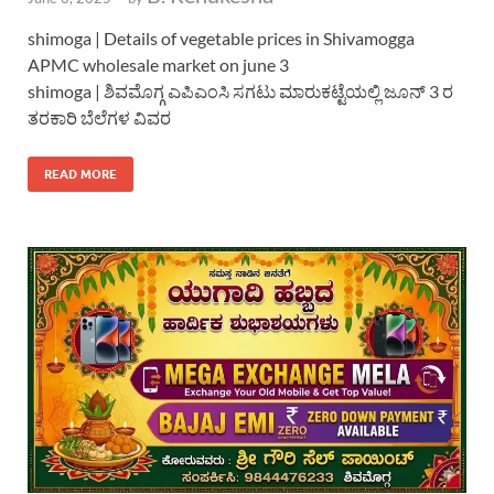
shimoga | Details of vegetable prices in Shivamogga
APMC wholesale market on june 3
shimoga | ಶಿವಮೊಗ್ಗ ಎಪಿಎಂಸಿ ಸಗಟು ಮಾರುಕಟ್ಟೆಯಲ್ಲಿ ಜೂನ್ 3 ರ
ತರಕಾರಿ ಬೆಲೆಗಳ ವಿವರ
READ MORE