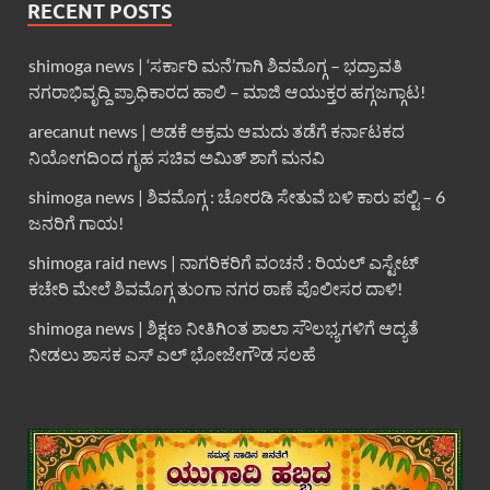
RECENT POSTS
shimoga news | ‘ಸರ್ಕಾರಿ ಮನೆ’ಗಾಗಿ ಶಿವಮೊಗ್ಗ – ಭದ್ರಾವತಿ
ನಗರಾಭಿವೃದ್ದಿ ಪ್ರಾಧಿಕಾರದ ಹಾಲಿ – ಮಾಜಿ ಆಯುಕ್ತರ ಹಗ್ಗಜಗ್ಗಾಟ!
arecanut news | ಅಡಕೆ ಅಕ್ರಮ ಆಮದು ತಡೆಗೆ ಕರ್ನಾಟಕದ
ನಿಯೋಗದಿಂದ ಗೃಹ ಸಚಿವ ಅಮಿತ್ ಶಾಗೆ ಮನವಿ
shimoga news | ಶಿವಮೊಗ್ಗ : ಚೋರಡಿ ಸೇತುವೆ ಬಳಿ ಕಾರು ಪಲ್ಟಿ – 6
ಜನರಿಗೆ ಗಾಯ!
shimoga raid news | ನಾಗರಿಕರಿಗೆ ವಂಚನೆ : ರಿಯಲ್ ಎಸ್ಟೇಟ್
ಕಚೇರಿ ಮೇಲೆ ಶಿವಮೊಗ್ಗ ತುಂಗಾ ನಗರ ಠಾಣೆ ಪೊಲೀಸರ ದಾಳಿ!
shimoga news | ಶಿಕ್ಷಣ ನೀತಿಗಿಂತ ಶಾಲಾ ಸೌಲಭ್ಯಗಳಿಗೆ ಆದ್ಯತೆ
ನೀಡಲು ಶಾಸಕ ಎಸ್ ಎಲ್ ಭೋಜೇಗೌಡ ಸಲಹೆ