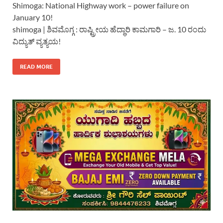
Shimoga: National Highway work – power failure on
January 10!
shimoga | ಶಿವಮೊಗ್ಗ : ರಾಷ್ಟ್ರೀಯ ಹೆದ್ಧಾರಿ ಕಾಮಗಾರಿ – ಜ. 10 ರಂದು
ವಿದ್ಯುತ್ ವ್ಯತ್ಯಯ!
READ MORE