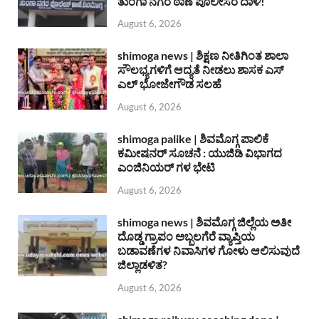
ತುಂಗಾ ನಗರ ಠಾಣೆ ಪೊಲೀಸರ ದಾಳಿ!
August 6, 2026
shimoga news | ಶಿಕ್ಷಣ ನೀತಿಗಿಂತ ಶಾಲಾ
ಸೌಲಭ್ಯಗಳಿಗೆ ಆದ್ಯತೆ ನೀಡಲು ಶಾಸಕ ಎಸ್
ಎಲ್ ಭೋಜೇಗೌಡ ಸಲಹೆ
August 6, 2026
shimoga palike | ಶಿವಮೊಗ್ಗ ಪಾಲಿಕೆ
ಕಮೀಷನರ್ ಸೂಚನೆ : ಯುಜಿಡಿ ವಿಭಾಗದ
ಎಂಜಿನಿಯರ್ ಗಳ ಭೇಟಿ
August 6, 2026
shimoga news | ಶಿವಮೊಗ್ಗ ಜಿಲ್ಲೆಯ ಅತೀ
ದೊಡ್ಡ ಗ್ರಾಪಂ ಅಬ್ಬಲಗೆರೆ ವ್ಯಾಪ್ತಿಯ
ಬಡಾವಣೆಗಳ ನಿವಾಸಿಗಳ ಗೋಳು ಆಲಿಸುವುದೆ
ಜಿಲ್ಲಾಡಳಿತ?
August 6, 2026