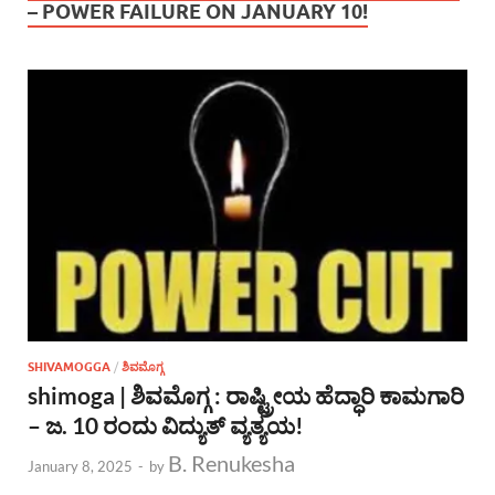
– POWER FAILURE ON JANUARY 10!
SHIVAMOGGA
/
ಶಿವಮೊಗ್ಗ
shimoga | ಶಿವಮೊಗ್ಗ : ರಾಷ್ಟ್ರೀಯ ಹೆದ್ಧಾರಿ ಕಾಮಗಾರಿ
– ಜ. 10 ರಂದು ವಿದ್ಯುತ್ ವ್ಯತ್ಯಯ!
B. Renukesha
January 8, 2025
-
by