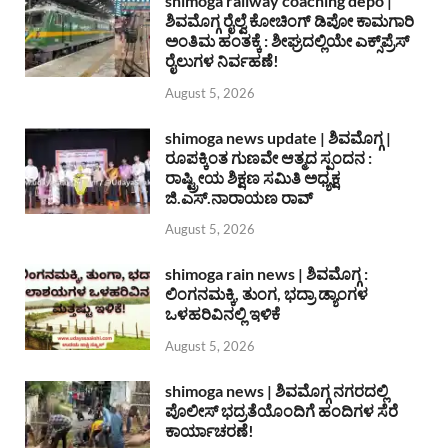
shimoga railway coaching depo |
ಶಿವಮೊಗ್ಗ ರೈಲ್ವೆ ಕೋಚಿಂಗ್ ಡಿಪೋ ಕಾಮಗಾರಿ
ಅಂತಿಮ ಹಂತಕ್ಕೆ : ಶೀಘ್ರದಲ್ಲಿಯೇ ಎಕ್ಸ್‌ಪ್ರೆಸ್
ರೈಲುಗಳ ನಿರ್ವಹಣೆ!
August 5, 2026
shimoga news update | ಶಿವಮೊಗ್ಗ |
ರೂಪಕ್ಕಿಂತ ಗುಣವೇ ಆತ್ಮದ ಸ್ಪಂದನ :
ರಾಷ್ಟ್ರೀಯ ಶಿಕ್ಷಣ ಸಮಿತಿ ಅಧ್ಯಕ್ಷ
ಜಿ.ಎಸ್.ನಾರಾಯಣ ರಾವ್
August 5, 2026
shimoga rain news | ಶಿವಮೊಗ್ಗ :
ಲಿಂಗನಮಕ್ಕಿ, ತುಂಗ, ಭದ್ರಾ ಡ್ಯಾಂಗಳ
ಒಳಹರಿವಿನಲ್ಲಿ ಇಳಿಕೆ
August 5, 2026
shimoga news | ಶಿವಮೊಗ್ಗ ನಗರದಲ್ಲಿ
ಪೊಲೀಸ್ ಭದ್ರತೆಯೊಂದಿಗೆ ಹಂದಿಗಳ ಸೆರೆ
ಕಾರ್ಯಾಚರಣೆ!