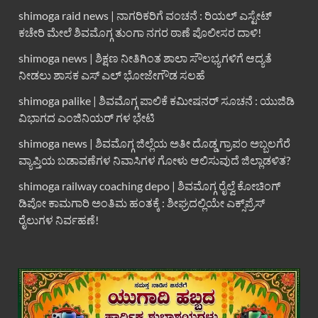
shimoga raid news | ನಾಗರಿಕರಿಗೆ ವಂಚನೆ : ರಿಯಲ್ ಎಸ್ಟೇಟ್
ಕಚೇರಿ ಮೇಲೆ ಶಿವಮೊಗ್ಗ ತುಂಗಾ ನಗರ ಠಾಣೆ ಪೊಲೀಸರ ದಾಳಿ!
shimoga news | ಶಿಕ್ಷಣ ನೀತಿಗಿಂತ ಶಾಲಾ ಸೌಲಭ್ಯಗಳಿಗೆ ಆದ್ಯತೆ
ನೀಡಲು ಶಾಸಕ ಎಸ್ ಎಲ್ ಭೋಜೇಗೌಡ ಸಲಹೆ
shimoga palike | ಶಿವಮೊಗ್ಗ ಪಾಲಿಕೆ ಕಮೀಷನರ್ ಸೂಚನೆ : ಯುಜಿಡಿ
ವಿಭಾಗದ ಎಂಜಿನಿಯರ್ ಗಳ ಭೇಟಿ
shimoga news | ಶಿವಮೊಗ್ಗ ಜಿಲ್ಲೆಯ ಅತೀ ದೊಡ್ಡ ಗ್ರಾಪಂ ಅಬ್ಬಲಗೆರೆ
ವ್ಯಾಪ್ತಿಯ ಬಡಾವಣೆಗಳ ನಿವಾಸಿಗಳ ಗೋಳು ಆಲಿಸುವುದೆ ಜಿಲ್ಲಾಡಳಿತ?
shimoga railway coaching depo | ಶಿವಮೊಗ್ಗ ರೈಲ್ವೆ ಕೋಚಿಂಗ್
ಡಿಪೋ ಕಾಮಗಾರಿ ಅಂತಿಮ ಹಂತಕ್ಕೆ : ಶೀಘ್ರದಲ್ಲಿಯೇ ಎಕ್ಸ್‌ಪ್ರೆಸ್
ರೈಲುಗಳ ನಿರ್ವಹಣೆ!