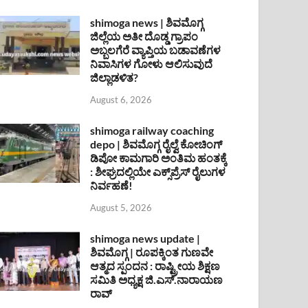
shimoga news | ಶಿವಮೊಗ್ಗ
ಜಿಲ್ಲೆಯ ಅತೀ ದೊಡ್ಡ ಗ್ರಾಪಂ
ಅಬ್ಬಲಗೆರೆ ವ್ಯಾಪ್ತಿಯ ಬಡಾವಣೆಗಳ
ನಿವಾಸಿಗಳ ಗೋಳು ಆಲಿಸುವುದೆ
ಜಿಲ್ಲಾಡಳಿತ?
August 6, 2026
shimoga railway coaching
depo | ಶಿವಮೊಗ್ಗ ರೈಲ್ವೆ ಕೋಚಿಂಗ್
ಡಿಪೋ ಕಾಮಗಾರಿ ಅಂತಿಮ ಹಂತಕ್ಕೆ
: ಶೀಘ್ರದಲ್ಲಿಯೇ ಎಕ್ಸ್‌ಪ್ರೆಸ್ ರೈಲುಗಳ
ನಿರ್ವಹಣೆ!
August 5, 2026
shimoga news update |
ಶಿವಮೊಗ್ಗ | ರೂಪಕ್ಕಿಂತ ಗುಣವೇ
ಆತ್ಮದ ಸ್ಪಂದನ : ರಾಷ್ಟ್ರೀಯ ಶಿಕ್ಷಣ
ಸಮಿತಿ ಅಧ್ಯಕ್ಷ ಜಿ.ಎಸ್.ನಾರಾಯಣ
ರಾವ್