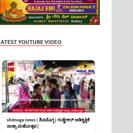
LATEST YOUTUBE VIDEO
shimoga news | ಶಿವಮೊಗ್ಗ | ಗುಡ್ಡೇಕಲ್ ಅಡಿಕೃತ್ತಿಕೆ
ಜಾತ್ರಾ ಮಹೋತ್ಸವ |