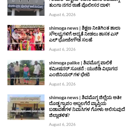
ತುಂಗಾ ನಗರ ಠಾಣೆ ಪೊಲೀಸರ ದಾಳಿ!
August 6, 2026
shimoga news | ಶಿಕ್ಷಣ ನೀತಿಗಿಂತ ಶಾಲಾ
ಸೌಲಭ್ಯಗಳಿಗೆ ಆದ್ಯತೆ ನೀಡಲು ಶಾಸಕ ಎಸ್
ಎಲ್ ಭೋಜೇಗೌಡ ಸಲಹೆ
August 6, 2026
shimoga palike | ಶಿವಮೊಗ್ಗ ಪಾಲಿಕೆ
ಕಮೀಷನರ್ ಸೂಚನೆ : ಯುಜಿಡಿ ವಿಭಾಗದ
ಎಂಜಿನಿಯರ್ ಗಳ ಭೇಟಿ
August 6, 2026
shimoga news | ಶಿವಮೊಗ್ಗ ಜಿಲ್ಲೆಯ ಅತೀ
ದೊಡ್ಡ ಗ್ರಾಪಂ ಅಬ್ಬಲಗೆರೆ ವ್ಯಾಪ್ತಿಯ
ಬಡಾವಣೆಗಳ ನಿವಾಸಿಗಳ ಗೋಳು ಆಲಿಸುವುದೆ
ಜಿಲ್ಲಾಡಳಿತ?
August 6, 2026