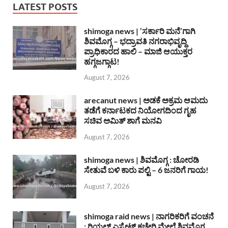
LATEST POSTS
shimoga news | ‘ಸರ್ಕಾರಿ ಮನೆ’ಗಾಗಿ
ಶಿವಮೊಗ್ಗ – ಭದ್ರಾವತಿ ನಗರಾಭಿವೃದ್ದಿ
ಪ್ರಾಧಿಕಾರದ ಹಾಲಿ – ಮಾಜಿ ಆಯುಕ್ತರ
ಹಗ್ಗಜಗ್ಗಾಟ!
August 7, 2026
arecanut news | ಅಡಕೆ ಅಕ್ರಮ ಆಮದು
ತಡೆಗೆ ಕರ್ನಾಟಕದ ನಿಯೋಗದಿಂದ ಗೃಹ
ಸಚಿವ ಅಮಿತ್ ಶಾಗೆ ಮನವಿ
August 7, 2026
shimoga news | ಶಿವಮೊಗ್ಗ : ಚೋರಡಿ
ಸೇತುವೆ ಬಳಿ ಕಾರು ಪಲ್ಟಿ – 6 ಜನರಿಗೆ ಗಾಯ!
August 7, 2026
shimoga raid news | ನಾಗರಿಕರಿಗೆ ವಂಚನೆ
: ರಿಯಲ್ ಎಸ್ಟೇಟ್ ಕಚೇರಿ ಮೇಲೆ ಶಿವಮೊಗ್ಗ