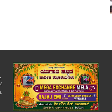
ು
ು?
ತಿ