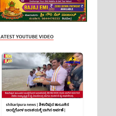
LATEST YOUTUBE VIDEO
shikaripura news | ಶಿಕಾರಿಪುರ ತಾಲೂಕಿನ
ಅಂಬ್ಲಿಗೋಳ ಜಲಾಶಯಕ್ಕೆ ಬಾಗಿನ ಅರ್ಪಣೆ |