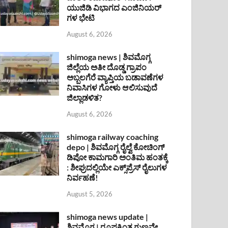
ಯುಜಿಡಿ ವಿಭಾಗದ ಎಂಜಿನಿಯರ್
ಗಳ ಭೇಟಿ
August 6, 2026
shimoga news | ಶಿವಮೊಗ್ಗ
ಜಿಲ್ಲೆಯ ಅತೀ ದೊಡ್ಡ ಗ್ರಾಪಂ
ಅಬ್ಬಲಗೆರೆ ವ್ಯಾಪ್ತಿಯ ಬಡಾವಣೆಗಳ
ನಿವಾಸಿಗಳ ಗೋಳು ಆಲಿಸುವುದೆ
ಜಿಲ್ಲಾಡಳಿತ?
August 6, 2026
shimoga railway coaching
depo | ಶಿವಮೊಗ್ಗ ರೈಲ್ವೆ ಕೋಚಿಂಗ್
ಡಿಪೋ ಕಾಮಗಾರಿ ಅಂತಿಮ ಹಂತಕ್ಕೆ
: ಶೀಘ್ರದಲ್ಲಿಯೇ ಎಕ್ಸ್‌ಪ್ರೆಸ್ ರೈಲುಗಳ
ನಿರ್ವಹಣೆ!
August 5, 2026
shimoga news update |
ಶಿವಮೊಗ್ಗ | ರೂಪಕ್ಕಿಂತ ಗುಣವೇ