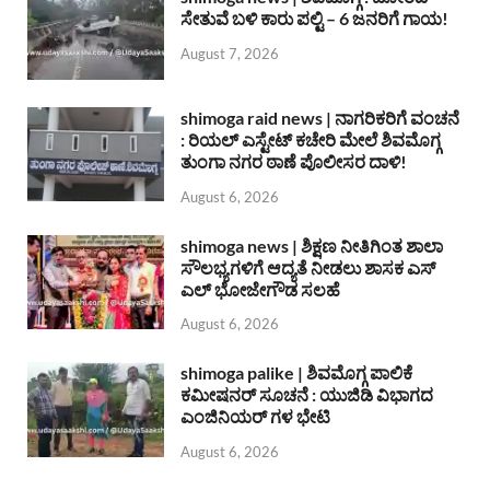
ಸೇತುವೆ ಬಳಿ ಕಾರು ಪಲ್ಟಿ – 6 ಜನರಿಗೆ ಗಾಯ!
August 7, 2026
shimoga raid news | ನಾಗರಿಕರಿಗೆ ವಂಚನೆ
: ರಿಯಲ್ ಎಸ್ಟೇಟ್ ಕಚೇರಿ ಮೇಲೆ ಶಿವಮೊಗ್ಗ
ತುಂಗಾ ನಗರ ಠಾಣೆ ಪೊಲೀಸರ ದಾಳಿ!
August 6, 2026
shimoga news | ಶಿಕ್ಷಣ ನೀತಿಗಿಂತ ಶಾಲಾ
ಸೌಲಭ್ಯಗಳಿಗೆ ಆದ್ಯತೆ ನೀಡಲು ಶಾಸಕ ಎಸ್
ಎಲ್ ಭೋಜೇಗೌಡ ಸಲಹೆ
August 6, 2026
shimoga palike | ಶಿವಮೊಗ್ಗ ಪಾಲಿಕೆ
ಕಮೀಷನರ್ ಸೂಚನೆ : ಯುಜಿಡಿ ವಿಭಾಗದ
ಎಂಜಿನಿಯರ್ ಗಳ ಭೇಟಿ
August 6, 2026