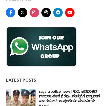
LATEST POSTS
sagara police news | ಕಾರು ಅಪಘಾತದ
ಗಾಯಾಳುಗಳಿಗೆ ನೆರವು : ಮೆಚ್ಚುಗೆಗೆ ಪಾತ್ರವಾದ
ಸಾಗರದ ಮಹಿಳಾ ಪೊಲೀಸರ ಮಾನವೀಯ
ಕಾರ್ಯ