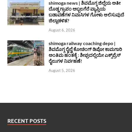
shimoga news | ಶಿವಮೊಗ್ಗ ಜಿಲ್ಲೆಯ ಅತೀ
ದೊಡ್ಡ ಗ್ರಾಪಂ ಅಬ್ಬಲಗೆರೆ ವ್ಯಾಪ್ತಿಯ
ಬಡಾವಣೆಗಳ ನಿವಾಸಿಗಳ ಗೋಳು ಆಲಿಸುವುದೆ
ಜಿಲ್ಲಾಡಳಿತ?
August 6, 2026
shimoga railway coaching depo |
ಶಿವಮೊಗ್ಗ ರೈಲ್ವೆ ಕೋಚಿಂಗ್ ಡಿಪೋ ಕಾಮಗಾರಿ
ಅಂತಿಮ ಹಂತಕ್ಕೆ : ಶೀಘ್ರದಲ್ಲಿಯೇ ಎಕ್ಸ್‌ಪ್ರೆಸ್
ರೈಲುಗಳ ನಿರ್ವಹಣೆ!
August 5, 2026
RECENT POSTS