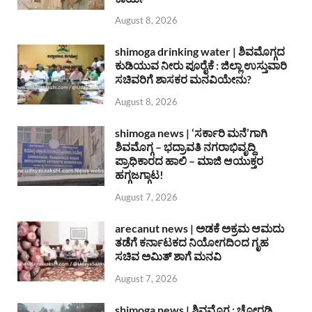
August 8, 2026
shimoga drinking water | ಶಿವಮೊಗ್ಗದ
ಕುಡಿಯುವ ನೀರು ಪೂರೈಕೆ : ಜಿಲ್ಲಾ ಉಸ್ತುವಾರಿ
ಸಚಿವರಿಗೆ ಶಾಸಕರ ಮನವಿಯೇನು?
August 8, 2026
shimoga news | ‘ಸರ್ಕಾರಿ ಮನೆ’ಗಾಗಿ
ಶಿವಮೊಗ್ಗ – ಭದ್ರಾವತಿ ನಗರಾಭಿವೃದ್ದಿ
ಪ್ರಾಧಿಕಾರದ ಹಾಲಿ – ಮಾಜಿ ಆಯುಕ್ತರ
ಹಗ್ಗಜಗ್ಗಾಟ!
August 7, 2026
arecanut news | ಅಡಕೆ ಅಕ್ರಮ ಆಮದು
ತಡೆಗೆ ಕರ್ನಾಟಕದ ನಿಯೋಗದಿಂದ ಗೃಹ
ಸಚಿವ ಅಮಿತ್ ಶಾಗೆ ಮನವಿ
August 7, 2026
shimoga news | ಶಿವಮೊಗ್ಗ : ಚೋರಡಿ