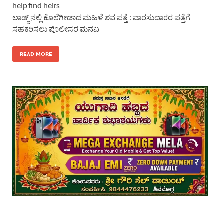
help find heirs
ಲಾಡ್ಜ್ ನಲ್ಲಿ ಕೊಲೆಗೀಡಾದ ಮಹಿಳೆ ಶವ ಪತ್ತೆ : ವಾರಸುದಾರರ ಪತ್ತೆಗೆ
ಸಹಕರಿಸಲು ಪೊಲೀಸರ ಮನವಿ
READ MORE