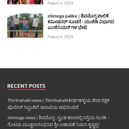
August 6, 2026
shimoga palike | ಶಿವಮೊಗ್ಗ ಪಾಲಿಕೆ
ಕಮೀಷನರ್ ಸೂಚನೆ : ಯುಜಿಡಿ ವಿಭಾಗದ
ಎಂಜಿನಿಯರ್ ಗಳ ಭೇಟಿ
August 6, 2026
RECENT POSTS
Thirthahalli news | Thirthahalliತೀರ್ಥಹಳ್ಳಿಯ ಜೀವ ರಕ್ಷಕ
ಪೊಲೀಸ್ ಸಿಬ್ಬಂದಿಗೆ ಇಲಾಖೆಯ ಅಭಿನಂದನೆ
shimoga news | ಶಿವಮೊಗ್ಗ : ಸ್ವಂತ ಹಣದಲ್ಲಿ ರಸ್ತೆಯ ಗುಂಡಿ –
ಗೊಟರು ಮುಚ್ಚಲಾರಂಭಿಸಿದ ಶ್ರೀ ಬಡಾವಣೆ ನಿವಾಸಿ ಕೃಷ್ಣಪ್ಪ!