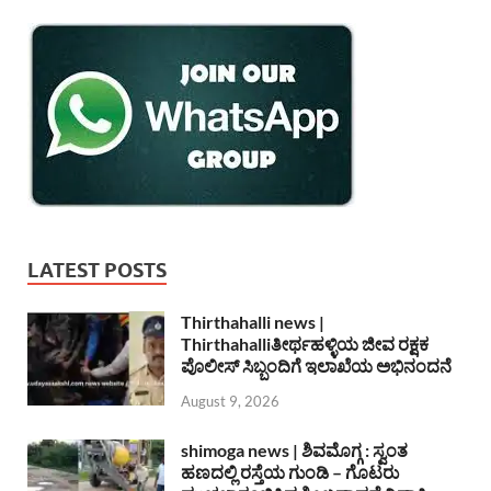
LATEST POSTS
Thirthahalli news |
Thirthahalliತೀರ್ಥಹಳ್ಳಿಯ ಜೀವ ರಕ್ಷಕ
ಪೊಲೀಸ್ ಸಿಬ್ಬಂದಿಗೆ ಇಲಾಖೆಯ ಅಭಿನಂದನೆ
August 9, 2026
shimoga news | ಶಿವಮೊಗ್ಗ : ಸ್ವಂತ
ಹಣದಲ್ಲಿ ರಸ್ತೆಯ ಗುಂಡಿ – ಗೊಟರು