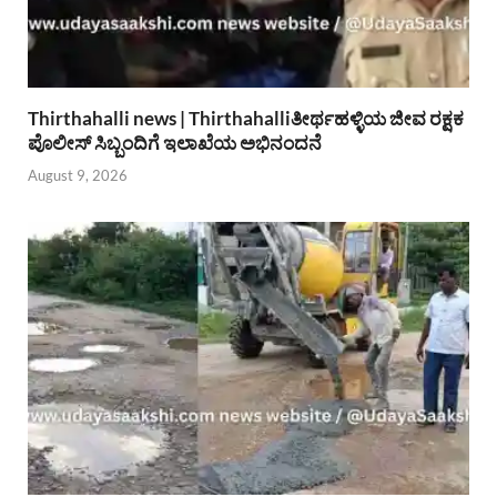
Thirthahalli news | Thirthahalliತೀರ್ಥಹಳ್ಳಿಯ ಜೀವ ರಕ್ಷಕ
ಪೊಲೀಸ್ ಸಿಬ್ಬಂದಿಗೆ ಇಲಾಖೆಯ ಅಭಿನಂದನೆ
August 9, 2026