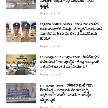
ಮುಚ್ಚಲಾರಂಭಿಸಿದ ಶ್ರೀ ಬಡಾವಣೆ ನಿವಾಸಿ
ಕೃಷ್ಣಪ್ಪ!
August 9, 2026
sagara police news | ಕಾರು ಅಪಘಾತದ
ಗಾಯಾಳುಗಳಿಗೆ ನೆರವು : ಮೆಚ್ಚುಗೆಗೆ ಪಾತ್ರವಾದ
ಸಾಗರದ ಮಹಿಳಾ ಪೊಲೀಸರ ಮಾನವೀಯ
ಕಾರ್ಯ
August 8, 2026
shimoga drinking water | ಶಿವಮೊಗ್ಗದ
ಕುಡಿಯುವ ನೀರು ಪೂರೈಕೆ : ಜಿಲ್ಲಾ ಉಸ್ತುವಾರಿ
ಸಚಿವರಿಗೆ ಶಾಸಕರ ಮನವಿಯೇನು?
August 8, 2026
shimoga news | ‘ಸರ್ಕಾರಿ ಮನೆ’ಗಾಗಿ
ಶಿವಮೊಗ್ಗ – ಭದ್ರಾವತಿ ನಗರಾಭಿವೃದ್ದಿ
ಪ್ರಾಧಿಕಾರದ ಹಾಲಿ – ಮಾಜಿ ಆಯುಕ್ತರ
ಹಗ್ಗಜಗ್ಗಾಟ!
August 7, 2026