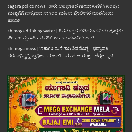
sagara police news | ಕಾರು ಅಪಘಾತದ ಗಾಯಾಳುಗಳಿಗೆ ನೆರವು :
ಮೆಚ್ಚುಗೆಗೆ ಪಾತ್ರವಾದ ಸಾಗರದ ಮಹಿಳಾ ಪೊಲೀಸರ ಮಾನವೀಯ
ಕಾರ್ಯ
shimoga drinking water | ಶಿವಮೊಗ್ಗದ ಕುಡಿಯುವ ನೀರು ಪೂರೈಕೆ :
ಜಿಲ್ಲಾ ಉಸ್ತುವಾರಿ ಸಚಿವರಿಗೆ ಶಾಸಕರ ಮನವಿಯೇನು?
shimoga news | ‘ಸರ್ಕಾರಿ ಮನೆ’ಗಾಗಿ ಶಿವಮೊಗ್ಗ – ಭದ್ರಾವತಿ
ನಗರಾಭಿವೃದ್ದಿ ಪ್ರಾಧಿಕಾರದ ಹಾಲಿ – ಮಾಜಿ ಆಯುಕ್ತರ ಹಗ್ಗಜಗ್ಗಾಟ!