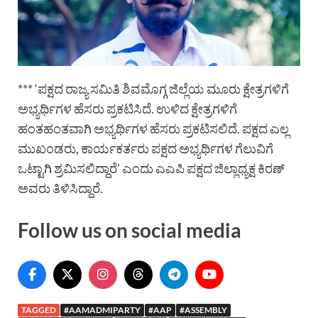
*** ‘ಪಕ್ಷದ ರಾಜ್ಯ ಸಮಿತಿ ಶಿವಮೊಗ್ಗ ಜಿಲ್ಲೆಯ ಮೂರು ಕ್ಷೇತ್ರಗಳಿಗೆ
ಅಭ್ಯರ್ಥಿಗಳ ಹೆಸರು ಪ್ರಕಟಿಸಿದೆ. ಉಳಿದ ಕ್ಷೇತ್ರಗಳಿಗೆ
ಹಂತಹಂತವಾಗಿ ಅಭ್ಯರ್ಥಿಗಳ ಹೆಸರು ಪ್ರಕಟಿಸಲಿದೆ. ಪಕ್ಷದ ಎಲ್ಲ
ಮುಖಂಡರು, ಕಾರ್ಯಕರ್ತರು ಪಕ್ಷದ ಅಭ್ಯರ್ಥಿಗಳ ಗೆಲುವಿಗೆ
ಒಟ್ಟಾಗಿ ಶ್ರಮಿಸಲಿದ್ದಾರೆ’ ಎಂದು ಎಎಪಿ ಪಕ್ಷದ ಜಿಲ್ಲಾಧ್ಯಕ್ಷ ಕಿರಣ್
ಅವರು ತಿಳಿಸಿದ್ದಾರೆ.
Follow us on social media
TAGGED
#AAMADMIPARTY
#AAP
#ASSEMBLY