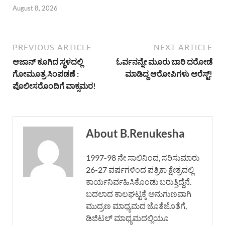
August 8, 2026
PREVIOUS ARTICLE
NEXT ARTICLE
ಆಜಾನ್ ಕೂಗಿದ ಸ್ಥಳದಲ್ಲಿ
ಓರ್ವನನ್ನೇ ಮೂರು ಬಾರಿ ದರೋಡೆ
ಗೋಮೂತ್ರ ಸಿಂಪಡಣೆ :
ಮಾಡಿದ್ದ ಆರೋಪಿಗಳು ಅರೆಸ್ಟ್!
ಪೊಲೀಸರೊಂದಿಗೆ ವಾಕ್ಸಮರ!
About B.Renukesha
1997-98 ನೇ ಸಾಲಿನಿಂದ, ಸರಿಸುಮಾರು
26-27 ವರ್ಷಗಳಿಂದ ಪತ್ರಿಕಾ ಕ್ಷೇತ್ರದಲ್ಲಿ
ಕಾರ್ಯನಿರ್ವಹಿಸಿಕೊಂಡು ಬರುತ್ತಿದ್ದೆನೆ.
ಬದಲಾದ ಕಾಲಘಟ್ಟಕ್ಕೆ ಅನುಗುಣವಾಗಿ
ಮುದ್ರಣ ಮಾಧ್ಯಮದ ಜೊತೆಜೊತೆಗೆ,
ಡಿಜಿಟಲ್ ಮಾಧ್ಯಮದಲ್ಲಿಯೂ