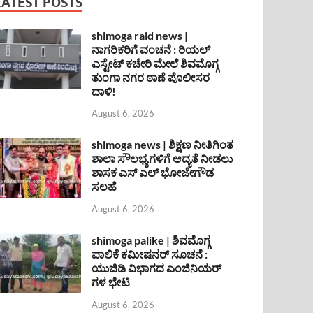
LATEST POSTS
shimoga raid news |
ನಾಗರಿಕರಿಗೆ ವಂಚನೆ : ರಿಯಲ್
ಎಸ್ಟೇಟ್ ಕಚೇರಿ ಮೇಲೆ ಶಿವಮೊಗ್ಗ
ತುಂಗಾ ನಗರ ಠಾಣೆ ಪೊಲೀಸರ
ದಾಳಿ!
August 6, 2026
shimoga news | ಶಿಕ್ಷಣ ನೀತಿಗಿಂತ
ಶಾಲಾ ಸೌಲಭ್ಯಗಳಿಗೆ ಆದ್ಯತೆ ನೀಡಲು
ಶಾಸಕ ಎಸ್ ಎಲ್ ಭೋಜೇಗೌಡ
ಸಲಹೆ
August 6, 2026
shimoga palike | ಶಿವಮೊಗ್ಗ
ಪಾಲಿಕೆ ಕಮೀಷನರ್ ಸೂಚನೆ :
ಯುಜಿಡಿ ವಿಭಾಗದ ಎಂಜಿನಿಯರ್
ಗಳ ಭೇಟಿ
August 6, 2026