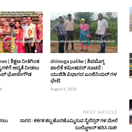
s | ಶಿಕ್ಷಣ ನೀತಿಗಿಂತ
shimoga palike | ಶಿವಮೊಗ್ಗ
ಗಳಿಗೆ ಆದ್ಯತೆ ನೀಡಲು
ಪಾಲಿಕೆ ಕಮೀಷನರ್ ಸೂಚನೆ :
 ಎಲ್ ಭೋಜೇಗೌಡ
ಯುಜಿಡಿ ವಿಭಾಗದ ಎಂಜಿನಿಯರ್ ಗಳ
ಭೇಟಿ
26
August 6, 2026
NEXT ARTICLE
ಹಿಸಲು
ಸಾಗರ : ಕರ್ಕಶ ಶಬ್ದ ಹೊರಹೊಮ್ಮಿಸುವ ಸೈಲೆನ್ಸರ್ ಗಳ ಮೇಲೆ
ಬುಲ್ಡೋಜರ್ ಹರಿಸಿ ನಾಶ!