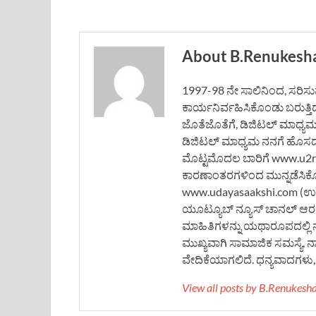
About B.Renukesh
1997-98 ನೇ ಸಾಲಿನಿಂದ, ಸರಿಸುಮಾ
ಕಾರ್ಯನಿರ್ವಹಿಸಿಕೊಂಡು ಬರುತ್ತಿ
ಜೊತೆಜೊತೆಗೆ, ಡಿಜಿಟಲ್ ಮಾಧ್ಯ
ಡಿಜಿಟಲ್ ಮಾಧ್ಯಮ ನನಗೆ ಹೊಸದಲ್ಲ
ಮೊಟ್ಟಮೊದಲ ಬಾರಿಗೆ www.u2rne
ಕಾರಣಾಂತರಗಳಿಂದ ಮುನ್ನಡೆಸಿಕ
www.udayasaakshi.com (ಉದಯ
ಯೂಟ್ಯೂಬ್ ನ್ಯೂಸ್ ಚಾನಲ್ ಆರಂಭ
ಮಾಹಿತಿಗಳನ್ನು ಯಥಾರೂಪದಲ್ಲಿ 
ಮುಖ್ಯವಾಗಿ ಸಾಮಾಜಿಕ ಸಮಸ್ಯೆ, 
ವೇದಿಕೆಯಾಗಲಿದೆ. ಧನ್ಯವಾದಗಳು, ಬ
View all posts by B.Renukes