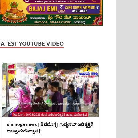
LATEST YOUTUBE VIDEO
shimoga news | ಶಿವಮೊಗ್ಗ | ಗುಡ್ಡೇಕಲ್ ಅಡಿಕೃತ್ತಿಕೆ
ಜಾತ್ರಾ ಮಹೋತ್ಸವ |