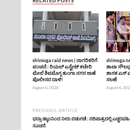
RELATED POSTS
shimoga raid news | ನಾಗರಿಕರಿಗೆ
shimoga new
ವಂಚನೆ : ರಿಯಲ್ ಎಸ್ಟೇಟ್ ಕಚೇರಿ
ಶಾಲಾ ಸೌಲಭ್ಯ
ಮೇಲೆ ಶಿವಮೊಗ್ಗ ತುಂಗಾ ನಗರ ಠಾಣೆ
ಶಾಸಕ ಎಸ್
ಪೊಲೀಸರ ದಾಳಿ!
ಸಲಹೆ
August 6, 2026
August 6, 20
PREVIOUS ARTICLE
ಭದ್ರಾ ಡ್ಯಾಂನಿಂದ ನೀರು ಬಿಡುಗಡೆ : ನದಿಪಾತ್ರದಲ್ಲಿ ಎಚ್ಚರವ
ಸೂಚನೆ