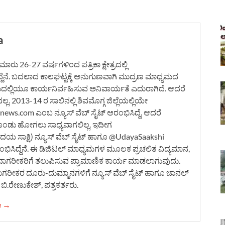
a
ರು 26-27 ವರ್ಷಗಳಿಂದ ಪತ್ರಿಕಾ ಕ್ಷೇತ್ರದಲ್ಲಿ
ದ್ದೆನೆ. ಬದಲಾದ ಕಾಲಘಟ್ಟಕ್ಕೆ ಅನುಗುಣವಾಗಿ ಮುದ್ರಣ ಮಾಧ್ಯಮದ
ಮದಲ್ಲಿಯೂ ಕಾರ್ಯನಿರ್ವಹಿಸುವ ಅನಿವಾರ್ಯತೆ ಎದುರಾಗಿದೆ. ಆದರೆ
. 2013-14 ರ ಸಾಲಿನಲ್ಲಿ ಶಿವಮೊಗ್ಗ ಜಿಲ್ಲೆಯಲ್ಲಿಯೇ
ws.com ಎಂಬ ನ್ಯೂಸ್ ವೆಬ್ ಸೈಟ್ ಆರಂಭಿಸಿದ್ದೆ. ಆದರೆ
ೊಂಡು ಹೋಗಲು ಸಾಧ್ಯವಾಗಲಿಲ್ಲ. ಇದೀಗ
 ಸಾಕ್ಷಿ) ನ್ಯೂಸ್ ವೆಬ್ ಸೈಟ್ ಹಾಗೂ @UdayaSaakshi
ಿಸಿದ್ದೆನೆ. ಈ ಡಿಜಿಟಲ್ ಮಾಧ್ಯಮಗಳ ಮೂಲಕ ಪ್ರಚಲಿತ ವಿದ್ಯಮಾನ,
ನಾಗರೀಕರಿಗೆ ತಲುಪಿಸುವ ಪ್ರಾಮಾಣಿಕ ಕಾರ್ಯ ಮಾಡಲಾಗುವುದು.
ನಾಗರೀಕರ ದೂರು-ದುಮ್ಮಾನಗಳಿಗೆ ನ್ಯೂಸ್ ವೆಬ್ ಸೈಟ್ ಹಾಗೂ ಚಾನಲ್
ಿ.ರೇಣುಕೇಶ್, ಪತ್ರಕರ್ತರು.
ha →