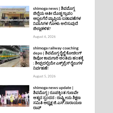
shimoga news | ಶಿವಮೊಗ್ಗ
ಜಿಲ್ಲೆಯ ಅತೀ ದೊಡ್ಡ ಗ್ರಾಪಂ
ಅಬ್ಬಲಗೆರೆ ವ್ಯಾಪ್ತಿಯ ಬಡಾವಣೆಗಳ
ನಿವಾಸಿಗಳ ಗೋಳು ಆಲಿಸುವುದೆ
ಜಿಲ್ಲಾಡಳಿತ?
August 6, 2026
shimoga railway coaching
depo | ಶಿವಮೊಗ್ಗ ರೈಲ್ವೆ ಕೋಚಿಂಗ್
ಡಿಪೋ ಕಾಮಗಾರಿ ಅಂತಿಮ ಹಂತಕ್ಕೆ
: ಶೀಘ್ರದಲ್ಲಿಯೇ ಎಕ್ಸ್‌ಪ್ರೆಸ್ ರೈಲುಗಳ
ನಿರ್ವಹಣೆ!
August 5, 2026
shimoga news update |
ಶಿವಮೊಗ್ಗ | ರೂಪಕ್ಕಿಂತ ಗುಣವೇ
ಆತ್ಮದ ಸ್ಪಂದನ : ರಾಷ್ಟ್ರೀಯ ಶಿಕ್ಷಣ
ಸಮಿತಿ ಅಧ್ಯಕ್ಷ ಜಿ.ಎಸ್.ನಾರಾಯಣ
ರಾವ್