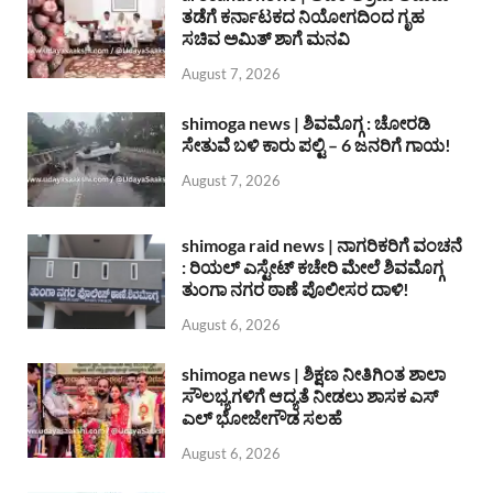
ತಡೆಗೆ ಕರ್ನಾಟಕದ ನಿಯೋಗದಿಂದ ಗೃಹ
ಸಚಿವ ಅಮಿತ್ ಶಾಗೆ ಮನವಿ
August 7, 2026
shimoga news | ಶಿವಮೊಗ್ಗ : ಚೋರಡಿ
ಸೇತುವೆ ಬಳಿ ಕಾರು ಪಲ್ಟಿ – 6 ಜನರಿಗೆ ಗಾಯ!
August 7, 2026
shimoga raid news | ನಾಗರಿಕರಿಗೆ ವಂಚನೆ
: ರಿಯಲ್ ಎಸ್ಟೇಟ್ ಕಚೇರಿ ಮೇಲೆ ಶಿವಮೊಗ್ಗ
ತುಂಗಾ ನಗರ ಠಾಣೆ ಪೊಲೀಸರ ದಾಳಿ!
August 6, 2026
shimoga news | ಶಿಕ್ಷಣ ನೀತಿಗಿಂತ ಶಾಲಾ
ಸೌಲಭ್ಯಗಳಿಗೆ ಆದ್ಯತೆ ನೀಡಲು ಶಾಸಕ ಎಸ್
ಎಲ್ ಭೋಜೇಗೌಡ ಸಲಹೆ
August 6, 2026