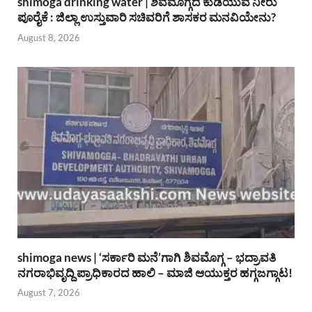
shimoga drinking water | ಶಿವಮೊಗ್ಗದ ಕುಡಿಯುವ ನೀರು
ಪೂರೈಕೆ : ಜಿಲ್ಲಾ ಉಸ್ತುವಾರಿ ಸಚಿವರಿಗೆ ಶಾಸಕರ ಮನವಿಯೇನು?
August 8, 2026
shimoga news | ‘ಸರ್ಕಾರಿ ಮನೆ’ಗಾಗಿ ಶಿವಮೊಗ್ಗ – ಭದ್ರಾವತಿ
ನಗರಾಭಿವೃದ್ದಿ ಪ್ರಾಧಿಕಾರದ ಹಾಲಿ – ಮಾಜಿ ಆಯುಕ್ತರ ಹಗ್ಗಜಗ್ಗಾಟ!
August 7, 2026