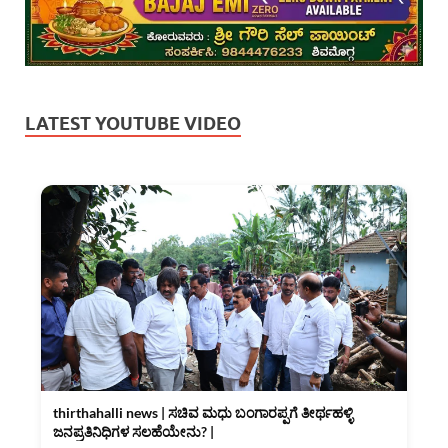
LATEST YOUTUBE VIDEO
thirthahalli news | ಸಚಿವ ಮಧು ಬಂಗಾರಪ್ಪಗೆ ತೀರ್ಥಹಳ್ಳಿ
ಜನಪ್ರತಿನಿಧಿಗಳ ಸಲಹೆಯೇನು? |