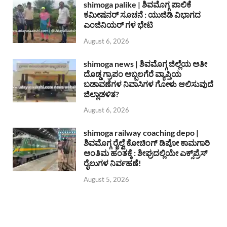
shimoga palike | ಶಿವಮೊಗ್ಗ ಪಾಲಿಕೆ
ಕಮೀಷನರ್ ಸೂಚನೆ : ಯುಜಿಡಿ ವಿಭಾಗದ
ಎಂಜಿನಿಯರ್ ಗಳ ಭೇಟಿ
August 6, 2026
shimoga news | ಶಿವಮೊಗ್ಗ ಜಿಲ್ಲೆಯ ಅತೀ
ದೊಡ್ಡ ಗ್ರಾಪಂ ಅಬ್ಬಲಗೆರೆ ವ್ಯಾಪ್ತಿಯ
ಬಡಾವಣೆಗಳ ನಿವಾಸಿಗಳ ಗೋಳು ಆಲಿಸುವುದೆ
ಜಿಲ್ಲಾಡಳಿತ?
August 6, 2026
shimoga railway coaching depo |
ಶಿವಮೊಗ್ಗ ರೈಲ್ವೆ ಕೋಚಿಂಗ್ ಡಿಪೋ ಕಾಮಗಾರಿ
ಅಂತಿಮ ಹಂತಕ್ಕೆ : ಶೀಘ್ರದಲ್ಲಿಯೇ ಎಕ್ಸ್‌ಪ್ರೆಸ್
ರೈಲುಗಳ ನಿರ್ವಹಣೆ!
August 5, 2026