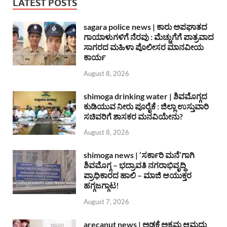
LATEST POSTS
sagara police news | ಕಾರು ಅಪಘಾತದ
ಗಾಯಾಳುಗಳಿಗೆ ನೆರವು : ಮೆಚ್ಚುಗೆಗೆ ಪಾತ್ರವಾದ
ಸಾಗರದ ಮಹಿಳಾ ಪೊಲೀಸರ ಮಾನವೀಯ
ಕಾರ್ಯ
August 8, 2026
shimoga drinking water | ಶಿವಮೊಗ್ಗದ
ಕುಡಿಯುವ ನೀರು ಪೂರೈಕೆ : ಜಿಲ್ಲಾ ಉಸ್ತುವಾರಿ
ಸಚಿವರಿಗೆ ಶಾಸಕರ ಮನವಿಯೇನು?
August 8, 2026
shimoga news | ‘ಸರ್ಕಾರಿ ಮನೆ’ಗಾಗಿ
ಶಿವಮೊಗ್ಗ – ಭದ್ರಾವತಿ ನಗರಾಭಿವೃದ್ದಿ
ಪ್ರಾಧಿಕಾರದ ಹಾಲಿ – ಮಾಜಿ ಆಯುಕ್ತರ
ಹಗ್ಗಜಗ್ಗಾಟ!
August 7, 2026
arecanut news | ಅಡಕೆ ಅಕ್ರಮ ಆಮದು