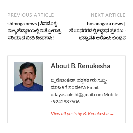
PREVIOUS ARTICLE
NEXT ARTICLE
shimoga news | ಶಿವಮೊಗ್ಗ :
hosanagara news |
ರಾಜ್ಯ ಹೆದ್ದಾರಿಯಲ್ಲಿ ರಾತ್ರೋರಾತ್ರಿ
ಹೊಸನಗರದಲ್ಲಿ ಕಳ್ಳತನ ಪ್ರಕರಣ :
ಸರಿಯಾದ ಬೀದಿ ದೀಪಗಳು!
ಭದ್ರಾವತಿ ಆರೋಪಿ ಬಂಧನ
About B. Renukesha
ಬಿ_ರೇಣುಕೇಶ್, ಪತ್ರಕರ್ತರು ಸುದ್ದಿ-
ಮಾಹಿತಿಗೆ ಸಂಪರ್ಕಿಸಿ Email:
udayasaakshi@gmail.com Mobile
: 9242987506
View all posts by B. Renukesha →