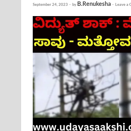
B.Renukesha
September 24, 2023
-
by
-
Leave a