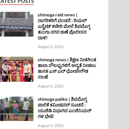
LATEST POSTS
shimoga raid news |
ನಾಗರಿಕರಿಗೆ ವಂಚನೆ : ರಿಯಲ್
ಎಸ್ಟೇಟ್ ಕಚೇರಿ ಮೇಲೆ ಶಿವಮೊಗ್ಗ
ತುಂಗಾ ನಗರ ಠಾಣೆ ಪೊಲೀಸರ
ದಾಳಿ!
August 6, 2026
shimoga news | ಶಿಕ್ಷಣ ನೀತಿಗಿಂತ
ಶಾಲಾ ಸೌಲಭ್ಯಗಳಿಗೆ ಆದ್ಯತೆ ನೀಡಲು
ಶಾಸಕ ಎಸ್ ಎಲ್ ಭೋಜೇಗೌಡ
ಸಲಹೆ
August 6, 2026
shimoga palike | ಶಿವಮೊಗ್ಗ
ಪಾಲಿಕೆ ಕಮೀಷನರ್ ಸೂಚನೆ :
ಯುಜಿಡಿ ವಿಭಾಗದ ಎಂಜಿನಿಯರ್
ಗಳ ಭೇಟಿ
August 6, 2026