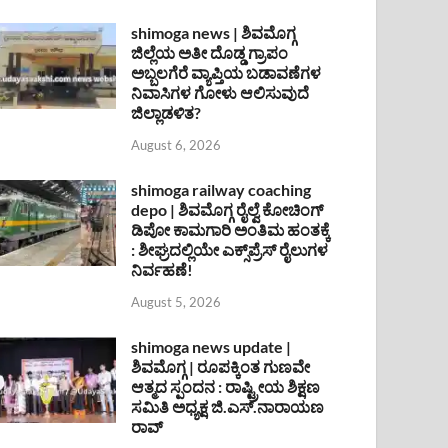
shimoga news | ಶಿವಮೊಗ್ಗ
ಜಿಲ್ಲೆಯ ಅತೀ ದೊಡ್ಡ ಗ್ರಾಪಂ
ಅಬ್ಬಲಗೆರೆ ವ್ಯಾಪ್ತಿಯ ಬಡಾವಣೆಗಳ
ನಿವಾಸಿಗಳ ಗೋಳು ಆಲಿಸುವುದೆ
ಜಿಲ್ಲಾಡಳಿತ?
August 6, 2026
shimoga railway coaching
depo | ಶಿವಮೊಗ್ಗ ರೈಲ್ವೆ ಕೋಚಿಂಗ್
ಡಿಪೋ ಕಾಮಗಾರಿ ಅಂತಿಮ ಹಂತಕ್ಕೆ
: ಶೀಘ್ರದಲ್ಲಿಯೇ ಎಕ್ಸ್‌ಪ್ರೆಸ್ ರೈಲುಗಳ
ನಿರ್ವಹಣೆ!
August 5, 2026
shimoga news update |
ಶಿವಮೊಗ್ಗ | ರೂಪಕ್ಕಿಂತ ಗುಣವೇ
ಆತ್ಮದ ಸ್ಪಂದನ : ರಾಷ್ಟ್ರೀಯ ಶಿಕ್ಷಣ
ಸಮಿತಿ ಅಧ್ಯಕ್ಷ ಜಿ.ಎಸ್.ನಾರಾಯಣ
ರಾವ್