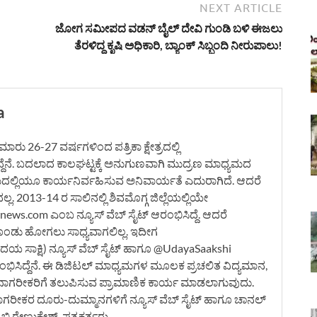
NEXT ARTICLE
ಜೋಗ ಸಮೀಪದ ವಡನ್ ಬೈಲ್ ದೇವಿ ಗುಂಡಿ ಬಳಿ ಈಜಲು
ತೆರಳಿದ್ದ ಕೃಷಿ ಅಧಿಕಾರಿ, ಬ್ಯಾಂಕ್ ಸಿಬ್ಬಂದಿ ನೀರುಪಾಲು!
a
ರು 26-27 ವರ್ಷಗಳಿಂದ ಪತ್ರಿಕಾ ಕ್ಷೇತ್ರದಲ್ಲಿ
ದ್ದೆನೆ. ಬದಲಾದ ಕಾಲಘಟ್ಟಕ್ಕೆ ಅನುಗುಣವಾಗಿ ಮುದ್ರಣ ಮಾಧ್ಯಮದ
ಮದಲ್ಲಿಯೂ ಕಾರ್ಯನಿರ್ವಹಿಸುವ ಅನಿವಾರ್ಯತೆ ಎದುರಾಗಿದೆ. ಆದರೆ
. 2013-14 ರ ಸಾಲಿನಲ್ಲಿ ಶಿವಮೊಗ್ಗ ಜಿಲ್ಲೆಯಲ್ಲಿಯೇ
ws.com ಎಂಬ ನ್ಯೂಸ್ ವೆಬ್ ಸೈಟ್ ಆರಂಭಿಸಿದ್ದೆ. ಆದರೆ
ೊಂಡು ಹೋಗಲು ಸಾಧ್ಯವಾಗಲಿಲ್ಲ. ಇದೀಗ
 ಸಾಕ್ಷಿ) ನ್ಯೂಸ್ ವೆಬ್ ಸೈಟ್ ಹಾಗೂ @UdayaSaakshi
ಿಸಿದ್ದೆನೆ. ಈ ಡಿಜಿಟಲ್ ಮಾಧ್ಯಮಗಳ ಮೂಲಕ ಪ್ರಚಲಿತ ವಿದ್ಯಮಾನ,
ನಾಗರೀಕರಿಗೆ ತಲುಪಿಸುವ ಪ್ರಾಮಾಣಿಕ ಕಾರ್ಯ ಮಾಡಲಾಗುವುದು.
ನಾಗರೀಕರ ದೂರು-ದುಮ್ಮಾನಗಳಿಗೆ ನ್ಯೂಸ್ ವೆಬ್ ಸೈಟ್ ಹಾಗೂ ಚಾನಲ್
ಿ.ರೇಣುಕೇಶ್, ಪತ್ರಕರ್ತರು.