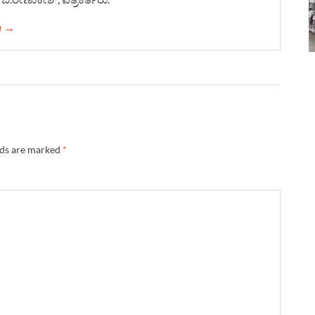
ha →
lds are marked
*