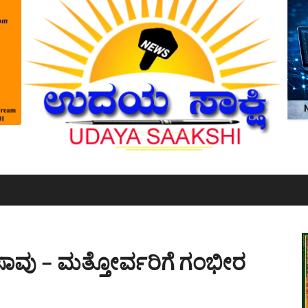
ನ್ ಸಾವು – ಮತ್ತೋರ್ವರಿಗೆ ಗಂಭೀರ