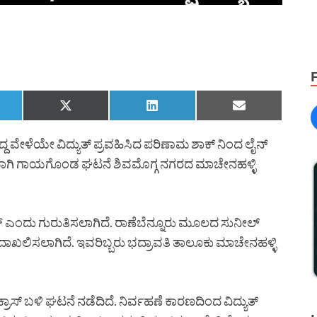
್ತಿದ್ದ ವೇಳೆಯೇ ವಿದ್ಯುತ್ ಪ್ರವಹಿಸಿದ ಪರಿಣಾಮ ಶಾಕ್ ನಿಂದ ಲೈನ್
ರವಾಗಿ ಗಾಯಗೊಂಡ ಘಟನೆ ಶಿವಮೊಗ್ಗ ನಗರದ ಮಾಚೇನಹಳ್ಳಿ
ಯಾನ್ ಎಂದು ಗುರುತಿಸಲಾಗಿದೆ. ರಾಣೆಬೆನ್ನೂರು ಮೂಲದ ಸುನೀಲ್
ಗೆ ದಾಖಲಿಸಲಾಗಿದೆ. ಇವರಿಬ್ಬರು ಭದ್ರಾವತಿ ತಾಲೂಕು ಮಾಚೇನಹಳ್ಳಿ
್ರಾಸ್ ಬಳಿ ಘಟನೆ ನಡೆದಿದೆ. ನಿರ್ವಹಣೆ ಕಾರಣದಿಂದ ವಿದ್ಯುತ್