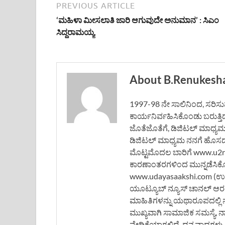
PREVIOUS ARTICLE
‘ಮಹಿಳಾ ಮೀಸಲಾತಿ ಜಾರಿ ಆಗುವುದೇ ಅನುಮಾನ’ : ಸಿಎಂ
ಸಿದ್ದರಾಮಯ್ಯ
About B.Renukesh
1997-98 ನೇ ಸಾಲಿನಿಂದ, ಸರಿಸುಮಾ
ಕಾರ್ಯನಿರ್ವಹಿಸಿಕೊಂಡು ಬರುತ್ತಿ
ಜೊತೆಜೊತೆಗೆ, ಡಿಜಿಟಲ್ ಮಾಧ್ಯ
ಡಿಜಿಟಲ್ ಮಾಧ್ಯಮ ನನಗೆ ಹೊಸದಲ್ಲ
ಮೊಟ್ಟಮೊದಲ ಬಾರಿಗೆ www.u2rne
ಕಾರಣಾಂತರಗಳಿಂದ ಮುನ್ನಡೆಸಿಕ
www.udayasaakshi.com (ಉದಯ
ಯೂಟ್ಯೂಬ್ ನ್ಯೂಸ್ ಚಾನಲ್ ಆರಂಭ
ಮಾಹಿತಿಗಳನ್ನು ಯಥಾರೂಪದಲ್ಲಿ 
ಮುಖ್ಯವಾಗಿ ಸಾಮಾಜಿಕ ಸಮಸ್ಯೆ, 
ವೇದಿಕೆಯಾಗಲಿದೆ. ಧನ್ಯವಾದಗಳು, ಬ