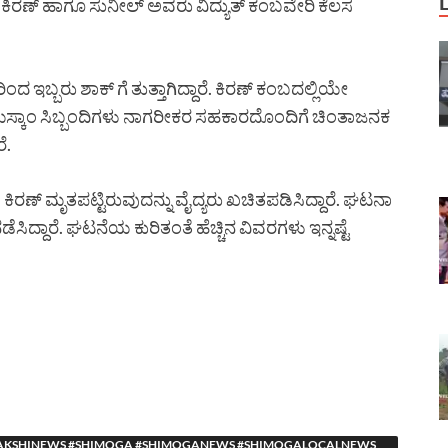
ತ್ತು. ಕಿರಣ್ ಹಾಗೂ ಸುನೀಲ್ ಅವರು ವಿದ್ಯುತ್ ಕಂಬವೇರಿ ಕೆಲಸ
ಂದ ಇಬ್ಬರು ಶಾಕ್ ಗೆ ತುತ್ತಾಗಿದ್ದಾರೆ. ಕಿರಣ್ ಕಂಬದಲ್ಲಿಯೇ
ೇ ಇತರೆ ಮೆಸ್ಕಾಂ ಸಿಬ್ಬಂದಿಗಳು ನಾಗರೀಕರ ಸಹಕಾರದೊಂದಿಗೆ ಚಿಂತಾಜನಕ
ೆ.
ರೆ. ಕಿರಣ್ ಮೃತಪಟ್ಟಿರುವುದನ್ನು ವೈದ್ಯರು ಖಚಿತಪಡಿಸಿದ್ದಾರೆ. ಘಟನಾ
ಡೆಸಿದ್ದಾರೆ. ಘಟನೆಯ ಕುರಿತಂತೆ ಹೆಚ್ಚಿನ ವಿವರಗಳು ಇನ್ನಷ್ಟೆ
YASAAKSHINEWS #SHIMOGA #SHIMOGANEWS #SHIMOGALOCALNEWS