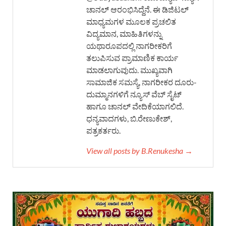
ಚಾನಲ್ ಆರಂಭಿಸಿದ್ದೆನೆ. ಈ ಡಿಜಿಟಲ್
ಮಾಧ್ಯಮಗಳ ಮೂಲಕ ಪ್ರಚಲಿತ
ವಿದ್ಯಮಾನ, ಮಾಹಿತಿಗಳನ್ನು
ಯಥಾರೂಪದಲ್ಲಿ ನಾಗರೀಕರಿಗೆ
ತಲುಪಿಸುವ ಪ್ರಾಮಾಣಿಕ ಕಾರ್ಯ
ಮಾಡಲಾಗುವುದು. ಮುಖ್ಯವಾಗಿ
ಸಾಮಾಜಿಕ ಸಮಸ್ಯೆ, ನಾಗರೀಕರ ದೂರು-
ದುಮ್ಮಾನಗಳಿಗೆ ನ್ಯೂಸ್ ವೆಬ್ ಸೈಟ್
ಹಾಗೂ ಚಾನಲ್ ವೇದಿಕೆಯಾಗಲಿದೆ.
ಧನ್ಯವಾದಗಳು, ಬಿ.ರೇಣುಕೇಶ್,
ಪತ್ರಕರ್ತರು.
View all posts by B.Renukesha →