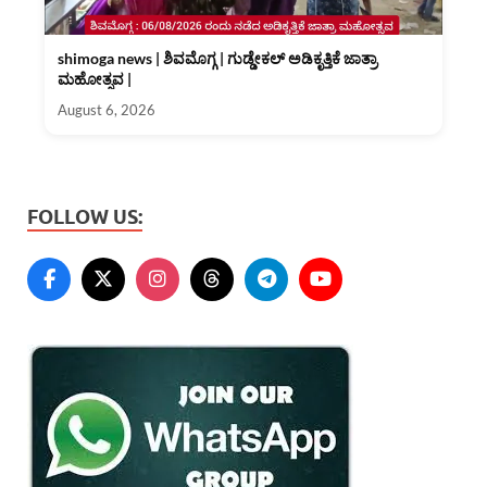
shimoga news | ಶಿವಮೊಗ್ಗ | ಗುಡ್ಡೇಕಲ್ ಅಡಿಕೃತ್ತಿಕೆ ಜಾತ್ರಾ
ಮಹೋತ್ಸವ |
August 6, 2026
FOLLOW US: