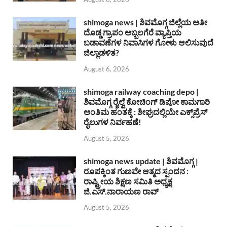
shimoga news | ಶಿವಮೊಗ್ಗ ಜಿಲ್ಲೆಯ ಅತೀ
ದೊಡ್ಡ ಗ್ರಾಪಂ ಅಬ್ಬಲಗೆರೆ ವ್ಯಾಪ್ತಿಯ
ಬಡಾವಣೆಗಳ ನಿವಾಸಿಗಳ ಗೋಳು ಆಲಿಸುವುದೆ
ಜಿಲ್ಲಾಡಳಿತ?
August 6, 2026
shimoga railway coaching depo |
ಶಿವಮೊಗ್ಗ ರೈಲ್ವೆ ಕೋಚಿಂಗ್ ಡಿಪೋ ಕಾಮಗಾರಿ
ಅಂತಿಮ ಹಂತಕ್ಕೆ : ಶೀಘ್ರದಲ್ಲಿಯೇ ಎಕ್ಸ್‌ಪ್ರೆಸ್
ರೈಲುಗಳ ನಿರ್ವಹಣೆ!
August 5, 2026
shimoga news update | ಶಿವಮೊಗ್ಗ |
ರೂಪಕ್ಕಿಂತ ಗುಣವೇ ಆತ್ಮದ ಸ್ಪಂದನ :
ರಾಷ್ಟ್ರೀಯ ಶಿಕ್ಷಣ ಸಮಿತಿ ಅಧ್ಯಕ್ಷ
ಜಿ.ಎಸ್.ನಾರಾಯಣ ರಾವ್
August 5, 2026