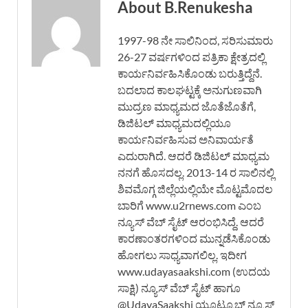
About B.Renukesha
1997-98 ನೇ ಸಾಲಿನಿಂದ, ಸರಿಸುಮಾರು
26-27 ವರ್ಷಗಳಿಂದ ಪತ್ರಿಕಾ ಕ್ಷೇತ್ರದಲ್ಲಿ
ಕಾರ್ಯನಿರ್ವಹಿಸಿಕೊಂಡು ಬರುತ್ತಿದ್ದೆನೆ.
ಬದಲಾದ ಕಾಲಘಟ್ಟಕ್ಕೆ ಅನುಗುಣವಾಗಿ
ಮುದ್ರಣ ಮಾಧ್ಯಮದ ಜೊತೆಜೊತೆಗೆ,
ಡಿಜಿಟಲ್ ಮಾಧ್ಯಮದಲ್ಲಿಯೂ
ಕಾರ್ಯನಿರ್ವಹಿಸುವ ಅನಿವಾರ್ಯತೆ
ಎದುರಾಗಿದೆ. ಆದರೆ ಡಿಜಿಟಲ್ ಮಾಧ್ಯಮ
ನನಗೆ ಹೊಸದಲ್ಲ. 2013-14 ರ ಸಾಲಿನಲ್ಲಿ
ಶಿವಮೊಗ್ಗ ಜಿಲ್ಲೆಯಲ್ಲಿಯೇ ಮೊಟ್ಟಮೊದಲ
ಬಾರಿಗೆ www.u2rnews.com ಎಂಬ
ನ್ಯೂಸ್ ವೆಬ್ ಸೈಟ್ ಆರಂಭಿಸಿದ್ದೆ. ಆದರೆ
ಕಾರಣಾಂತರಗಳಿಂದ ಮುನ್ನಡೆಸಿಕೊಂಡು
ಹೋಗಲು ಸಾಧ್ಯವಾಗಲಿಲ್ಲ. ಇದೀಗ
www.udayasaakshi.com (ಉದಯ
ಸಾಕ್ಷಿ) ನ್ಯೂಸ್ ವೆಬ್ ಸೈಟ್ ಹಾಗೂ
@UdayaSaakshi ಯೂಟ್ಯೂಬ್ ನ್ಯೂಸ್