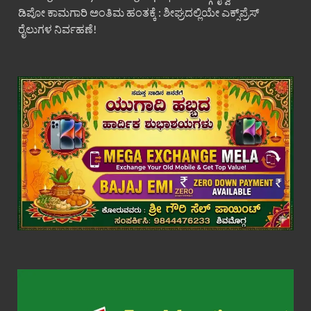
ಡಿಪೋ ಕಾಮಗಾರಿ ಅಂತಿಮ ಹಂತಕ್ಕೆ : ಶೀಘ್ರದಲ್ಲಿಯೇ ಎಕ್ಸ್‌ಪ್ರೆಸ್
ರೈಲುಗಳ ನಿರ್ವಹಣೆ!