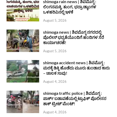
shimoga rain news | ಶಿವಮೊಗ್ಗ :
ಲಿಂಗನಮಕ್ಕಿ, ತುಂಗ, ಭದ್ರಾ ಡ್ಯಾಂಗಳ
ಒಳಹರಿವಿನಲ್ಲಿ ಇಳಿಕೆ
August 5, 2026
shimoga news | ಶಿವಮೊಗ್ಗ ನಗರದಲ್ಲಿ
ಪೊಲೀಸ್ ಭದ್ರತೆಯೊಂದಿಗೆ ಹಂದಿಗಳ ಸೆರೆ
ಕಾರ್ಯಾಚರಣೆ!
August 5, 2026
shimoga accident news | ಶಿವಮೊಗ್ಗ :
ಮರಕ್ಕೆ ಡಿಕ್ಕಿ ಹೊಡೆದು ಮೂರು ತುಂಡಾದ ಕಾರು
– ಚಾಲಕ ಸಾವು!
August 4, 2026
shimoga traffic police | ಶಿವಮೊಗ್ಗ :
ಪಾರ್ಕ್ ಬಡಾವಣೆಯಲ್ಲಿ ಟ್ರಾಫಿಕ್ ಪೊಲೀಸರ
ಶಾಕ್ ಟ್ರೀಟ್’ಮೆಂಟ್!
August 4, 2026