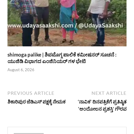
shimoga palike | ಶಿವಮೊಗ್ಗ ಪಾಲಿಕೆ ಕಮೀಷನರ್ ಸೂಚನೆ :
ಯುಜಿಡಿ ವಿಭಾಗದ ಎಂಜಿನಿಯರ್ ಗಳ ಭೇಟಿ
August 6, 2026
PREVIOUS ARTICLE
NEXT ARTICLE
ಶಿಕಾರಿಪುರ ಜೆಡಿಎಸ್ ಪಕ್ಷಕ್ಕೆ ನೇಮಕ
‘ನಾವಿಕ’ ದಿನಪತ್ರಿಕೆಗೆ ಪ್ರತಿಷ್ಠಿತ
‘ಆಂದೋಲನ ಪ್ರಶಸ್ತಿ’ ಗೌರವ