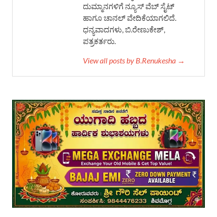
ದುಮ್ಮಾನಗಳಿಗೆ ನ್ಯೂಸ್ ವೆಬ್ ಸೈಟ್
ಹಾಗೂ ಚಾನಲ್ ವೇದಿಕೆಯಾಗಲಿದೆ.
ಧನ್ಯವಾದಗಳು, ಬಿ.ರೇಣುಕೇಶ್,
ಪತ್ರಕರ್ತರು.
View all posts by B.Renukesha →