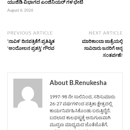
ಯುಜಿಡಿ ವಿಭಾಗದ ಎಂಜಿನಿಯರ್ ಗಳ ಭೇಟಿ
August 6, 2026
PREVIOUS ARTICLE
NEXT ARTICLE
‘ನಾವಿಕ’ ದಿನಪತ್ರಿಕೆಗೆ ಪ್ರತಿಷ್ಠಿತ
ಮಾರಿಕಾಂಬಾ ಜಾತ್ರೆಯಲ್ಲಿ
‘ಆಂದೋಲನ ಪ್ರಶಸ್ತಿ’ ಗೌರವ
ಸಾವಿರಾರು ಜನರಿಗೆ ಅನ್ನ
ಸಂತರ್ಪಣೆ!
About B.Renukesha
1997-98 ನೇ ಸಾಲಿನಿಂದ, ಸರಿಸುಮಾರು
26-27 ವರ್ಷಗಳಿಂದ ಪತ್ರಿಕಾ ಕ್ಷೇತ್ರದಲ್ಲಿ
ಕಾರ್ಯನಿರ್ವಹಿಸಿಕೊಂಡು ಬರುತ್ತಿದ್ದೆನೆ.
ಬದಲಾದ ಕಾಲಘಟ್ಟಕ್ಕೆ ಅನುಗುಣವಾಗಿ
ಮುದ್ರಣ ಮಾಧ್ಯಮದ ಜೊತೆಜೊತೆಗೆ,