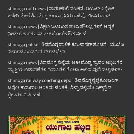
shimoga raid news | ನಾಗರಿಕರಿಗೆ ವಂಚನೆ : ರಿಯಲ್ ಎಸ್ಟೇಟ್
ಕಚೇರಿ ಮೇಲೆ ಶಿವಮೊಗ್ಗ ತುಂಗಾ ನಗರ ಠಾಣೆ ಪೊಲೀಸರ ದಾಳಿ!
shimoga news | ಶಿಕ್ಷಣ ನೀತಿಗಿಂತ ಶಾಲಾ ಸೌಲಭ್ಯಗಳಿಗೆ ಆದ್ಯತೆ
ನೀಡಲು ಶಾಸಕ ಎಸ್ ಎಲ್ ಭೋಜೇಗೌಡ ಸಲಹೆ
shimoga palike | ಶಿವಮೊಗ್ಗ ಪಾಲಿಕೆ ಕಮೀಷನರ್ ಸೂಚನೆ : ಯುಜಿಡಿ
ವಿಭಾಗದ ಎಂಜಿನಿಯರ್ ಗಳ ಭೇಟಿ
shimoga news | ಶಿವಮೊಗ್ಗ ಜಿಲ್ಲೆಯ ಅತೀ ದೊಡ್ಡ ಗ್ರಾಪಂ ಅಬ್ಬಲಗೆರೆ
ವ್ಯಾಪ್ತಿಯ ಬಡಾವಣೆಗಳ ನಿವಾಸಿಗಳ ಗೋಳು ಆಲಿಸುವುದೆ ಜಿಲ್ಲಾಡಳಿತ?
shimoga railway coaching depo | ಶಿವಮೊಗ್ಗ ರೈಲ್ವೆ ಕೋಚಿಂಗ್
ಡಿಪೋ ಕಾಮಗಾರಿ ಅಂತಿಮ ಹಂತಕ್ಕೆ : ಶೀಘ್ರದಲ್ಲಿಯೇ ಎಕ್ಸ್‌ಪ್ರೆಸ್
ರೈಲುಗಳ ನಿರ್ವಹಣೆ!