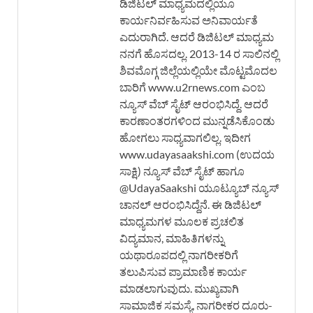
ಡಿಜಿಟಲ್ ಮಾಧ್ಯಮದಲ್ಲಿಯೂ
ಕಾರ್ಯನಿರ್ವಹಿಸುವ ಅನಿವಾರ್ಯತೆ
ಎದುರಾಗಿದೆ. ಆದರೆ ಡಿಜಿಟಲ್ ಮಾಧ್ಯಮ
ನನಗೆ ಹೊಸದಲ್ಲ. 2013-14 ರ ಸಾಲಿನಲ್ಲಿ
ಶಿವಮೊಗ್ಗ ಜಿಲ್ಲೆಯಲ್ಲಿಯೇ ಮೊಟ್ಟಮೊದಲ
ಬಾರಿಗೆ www.u2rnews.com ಎಂಬ
ನ್ಯೂಸ್ ವೆಬ್ ಸೈಟ್ ಆರಂಭಿಸಿದ್ದೆ. ಆದರೆ
ಕಾರಣಾಂತರಗಳಿಂದ ಮುನ್ನಡೆಸಿಕೊಂಡು
ಹೋಗಲು ಸಾಧ್ಯವಾಗಲಿಲ್ಲ. ಇದೀಗ
www.udayasaakshi.com (ಉದಯ
ಸಾಕ್ಷಿ) ನ್ಯೂಸ್ ವೆಬ್ ಸೈಟ್ ಹಾಗೂ
@UdayaSaakshi ಯೂಟ್ಯೂಬ್ ನ್ಯೂಸ್
ಚಾನಲ್ ಆರಂಭಿಸಿದ್ದೆನೆ. ಈ ಡಿಜಿಟಲ್
ಮಾಧ್ಯಮಗಳ ಮೂಲಕ ಪ್ರಚಲಿತ
ವಿದ್ಯಮಾನ, ಮಾಹಿತಿಗಳನ್ನು
ಯಥಾರೂಪದಲ್ಲಿ ನಾಗರೀಕರಿಗೆ
ತಲುಪಿಸುವ ಪ್ರಾಮಾಣಿಕ ಕಾರ್ಯ
ಮಾಡಲಾಗುವುದು. ಮುಖ್ಯವಾಗಿ
ಸಾಮಾಜಿಕ ಸಮಸ್ಯೆ, ನಾಗರೀಕರ ದೂರು-