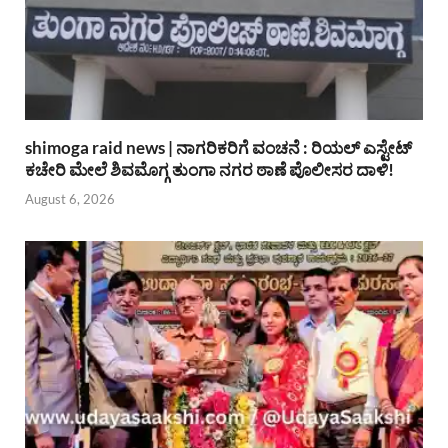
shimoga raid news | ನಾಗರಿಕರಿಗೆ ವಂಚನೆ : ರಿಯಲ್ ಎಸ್ಟೇಟ್
ಕಚೇರಿ ಮೇಲೆ ಶಿವಮೊಗ್ಗ ತುಂಗಾ ನಗರ ಠಾಣೆ ಪೊಲೀಸರ ದಾಳಿ!
August 6, 2026