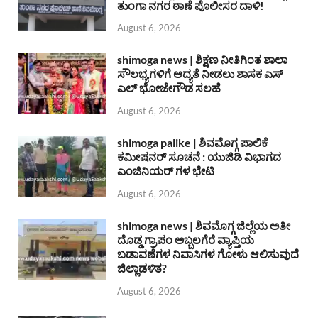
ತುಂಗಾ ನಗರ ಠಾಣೆ ಪೊಲೀಸರ ದಾಳಿ!
August 6, 2026
shimoga news | ಶಿಕ್ಷಣ ನೀತಿಗಿಂತ ಶಾಲಾ
ಸೌಲಭ್ಯಗಳಿಗೆ ಆದ್ಯತೆ ನೀಡಲು ಶಾಸಕ ಎಸ್
ಎಲ್ ಭೋಜೇಗೌಡ ಸಲಹೆ
August 6, 2026
shimoga palike | ಶಿವಮೊಗ್ಗ ಪಾಲಿಕೆ
ಕಮೀಷನರ್ ಸೂಚನೆ : ಯುಜಿಡಿ ವಿಭಾಗದ
ಎಂಜಿನಿಯರ್ ಗಳ ಭೇಟಿ
August 6, 2026
shimoga news | ಶಿವಮೊಗ್ಗ ಜಿಲ್ಲೆಯ ಅತೀ
ದೊಡ್ಡ ಗ್ರಾಪಂ ಅಬ್ಬಲಗೆರೆ ವ್ಯಾಪ್ತಿಯ
ಬಡಾವಣೆಗಳ ನಿವಾಸಿಗಳ ಗೋಳು ಆಲಿಸುವುದೆ
ಜಿಲ್ಲಾಡಳಿತ?
August 6, 2026