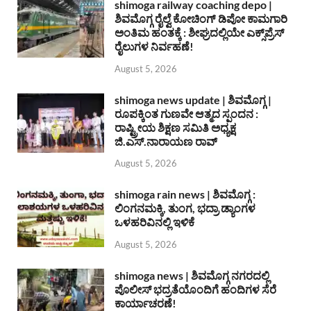
shimoga railway coaching depo |
ಶಿವಮೊಗ್ಗ ರೈಲ್ವೆ ಕೋಚಿಂಗ್ ಡಿಪೋ ಕಾಮಗಾರಿ
ಅಂತಿಮ ಹಂತಕ್ಕೆ : ಶೀಘ್ರದಲ್ಲಿಯೇ ಎಕ್ಸ್‌ಪ್ರೆಸ್
ರೈಲುಗಳ ನಿರ್ವಹಣೆ!
August 5, 2026
shimoga news update | ಶಿವಮೊಗ್ಗ |
ರೂಪಕ್ಕಿಂತ ಗುಣವೇ ಆತ್ಮದ ಸ್ಪಂದನ :
ರಾಷ್ಟ್ರೀಯ ಶಿಕ್ಷಣ ಸಮಿತಿ ಅಧ್ಯಕ್ಷ
ಜಿ.ಎಸ್.ನಾರಾಯಣ ರಾವ್
August 5, 2026
shimoga rain news | ಶಿವಮೊಗ್ಗ :
ಲಿಂಗನಮಕ್ಕಿ, ತುಂಗ, ಭದ್ರಾ ಡ್ಯಾಂಗಳ
ಒಳಹರಿವಿನಲ್ಲಿ ಇಳಿಕೆ
August 5, 2026
shimoga news | ಶಿವಮೊಗ್ಗ ನಗರದಲ್ಲಿ
ಪೊಲೀಸ್ ಭದ್ರತೆಯೊಂದಿಗೆ ಹಂದಿಗಳ ಸೆರೆ
ಕಾರ್ಯಾಚರಣೆ!