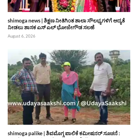
shimoga news | ಶಿಕ್ಷಣ ನೀತಿಗಿಂತ ಶಾಲಾ ಸೌಲಭ್ಯಗಳಿಗೆ ಆದ್ಯತೆ
ನೀಡಲು ಶಾಸಕ ಎಸ್ ಎಲ್ ಭೋಜೇಗೌಡ ಸಲಹೆ
August 6, 2026
shimoga palike | ಶಿವಮೊಗ್ಗ ಪಾಲಿಕೆ ಕಮೀಷನರ್ ಸೂಚನೆ :