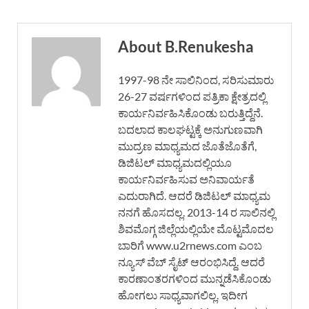
About B.Renukesha
1997-98 ನೇ ಸಾಲಿನಿಂದ, ಸರಿಸುಮಾರು
26-27 ವರ್ಷಗಳಿಂದ ಪತ್ರಿಕಾ ಕ್ಷೇತ್ರದಲ್ಲಿ
ಕಾರ್ಯನಿರ್ವಹಿಸಿಕೊಂಡು ಬರುತ್ತಿದ್ದೆನೆ.
ಬದಲಾದ ಕಾಲಘಟ್ಟಕ್ಕೆ ಅನುಗುಣವಾಗಿ
ಮುದ್ರಣ ಮಾಧ್ಯಮದ ಜೊತೆಜೊತೆಗೆ,
ಡಿಜಿಟಲ್ ಮಾಧ್ಯಮದಲ್ಲಿಯೂ
ಕಾರ್ಯನಿರ್ವಹಿಸುವ ಅನಿವಾರ್ಯತೆ
ಎದುರಾಗಿದೆ. ಆದರೆ ಡಿಜಿಟಲ್ ಮಾಧ್ಯಮ
ನನಗೆ ಹೊಸದಲ್ಲ. 2013-14 ರ ಸಾಲಿನಲ್ಲಿ
ಶಿವಮೊಗ್ಗ ಜಿಲ್ಲೆಯಲ್ಲಿಯೇ ಮೊಟ್ಟಮೊದಲ
ಬಾರಿಗೆ www.u2rnews.com ಎಂಬ
ನ್ಯೂಸ್ ವೆಬ್ ಸೈಟ್ ಆರಂಭಿಸಿದ್ದೆ. ಆದರೆ
ಕಾರಣಾಂತರಗಳಿಂದ ಮುನ್ನಡೆಸಿಕೊಂಡು
ಹೋಗಲು ಸಾಧ್ಯವಾಗಲಿಲ್ಲ. ಇದೀಗ