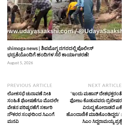
shimoga news | ಶಿವಮೊಗ್ಗ ನಗರದಲ್ಲಿ ಪೊಲೀಸ್
ಭದ್ರತೆಯೊಂದಿಗೆ ಹಂದಿಗಳ ಸೆರೆ ಕಾರ್ಯಾಚರಣೆ!
August 5, 2026
PREVIOUS ARTICLE
NEXT ARTICLE
ಲೋಕಸಭೆ ಚುನಾವಣೆ ನೀತಿ
‘ಇಂದು ಮಹಾನ್ ದೇಶಭಕ್ತರಂತೆ
ಸಂಹಿತೆ ಘೋಷಣೆಗೂ ಮೊದಲೇ
ಫೋಜು ಕೊಡುವವರು ಬ್ರಿಟೀಷರ
ವೇತನ ಪರಿಷ್ಕರಣೆಗೆ ಸರ್ಕಾರಿ
ವಿರುದ್ಧ ಹೋರಾಡದೆ ಏಕೆ
ನೌಕರರ ಸಂಘದಿಂದ ಸಿಎಂಗೆ
ಹೊಂದಾಣಿಕೆ ಮಾಡಿಕೊಂಡಿದ್ದರು’ :
ಮನವಿ
ಸಿಎಂ ಸಿದ್ದರಾಮಯ್ಯ ಪ್ರಶ್ನೆ