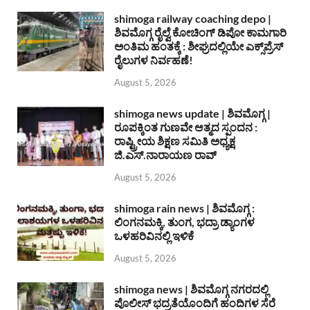
shimoga railway coaching depo |
ಶಿವಮೊಗ್ಗ ರೈಲ್ವೆ ಕೋಚಿಂಗ್ ಡಿಪೋ ಕಾಮಗಾರಿ
ಅಂತಿಮ ಹಂತಕ್ಕೆ : ಶೀಘ್ರದಲ್ಲಿಯೇ ಎಕ್ಸ್‌ಪ್ರೆಸ್
ರೈಲುಗಳ ನಿರ್ವಹಣೆ!
August 5, 2026
shimoga news update | ಶಿವಮೊಗ್ಗ |
ರೂಪಕ್ಕಿಂತ ಗುಣವೇ ಆತ್ಮದ ಸ್ಪಂದನ :
ರಾಷ್ಟ್ರೀಯ ಶಿಕ್ಷಣ ಸಮಿತಿ ಅಧ್ಯಕ್ಷ
ಜಿ.ಎಸ್.ನಾರಾಯಣ ರಾವ್
August 5, 2026
shimoga rain news | ಶಿವಮೊಗ್ಗ :
ಲಿಂಗನಮಕ್ಕಿ, ತುಂಗ, ಭದ್ರಾ ಡ್ಯಾಂಗಳ
ಒಳಹರಿವಿನಲ್ಲಿ ಇಳಿಕೆ
August 5, 2026
shimoga news | ಶಿವಮೊಗ್ಗ ನಗರದಲ್ಲಿ
ಪೊಲೀಸ್ ಭದ್ರತೆಯೊಂದಿಗೆ ಹಂದಿಗಳ ಸೆರೆ