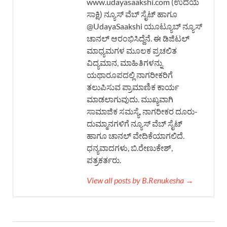
www.udayasaakshi.com (ಉದಯ
ಸಾಕ್ಷಿ) ನ್ಯೂಸ್ ವೆಬ್ ಸೈಟ್ ಹಾಗೂ
@UdayaSaakshi ಯೂಟ್ಯೂಬ್ ನ್ಯೂಸ್
ಚಾನಲ್ ಆರಂಭಿಸಿದ್ದೆನೆ. ಈ ಡಿಜಿಟಲ್
ಮಾಧ್ಯಮಗಳ ಮೂಲಕ ಪ್ರಚಲಿತ
ವಿದ್ಯಮಾನ, ಮಾಹಿತಿಗಳನ್ನು
ಯಥಾರೂಪದಲ್ಲಿ ನಾಗರೀಕರಿಗೆ
ತಲುಪಿಸುವ ಪ್ರಾಮಾಣಿಕ ಕಾರ್ಯ
ಮಾಡಲಾಗುವುದು. ಮುಖ್ಯವಾಗಿ
ಸಾಮಾಜಿಕ ಸಮಸ್ಯೆ, ನಾಗರೀಕರ ದೂರು-
ದುಮ್ಮಾನಗಳಿಗೆ ನ್ಯೂಸ್ ವೆಬ್ ಸೈಟ್
ಹಾಗೂ ಚಾನಲ್ ವೇದಿಕೆಯಾಗಲಿದೆ.
ಧನ್ಯವಾದಗಳು, ಬಿ.ರೇಣುಕೇಶ್,
ಪತ್ರಕರ್ತರು.
View all posts by B.Renukesha →