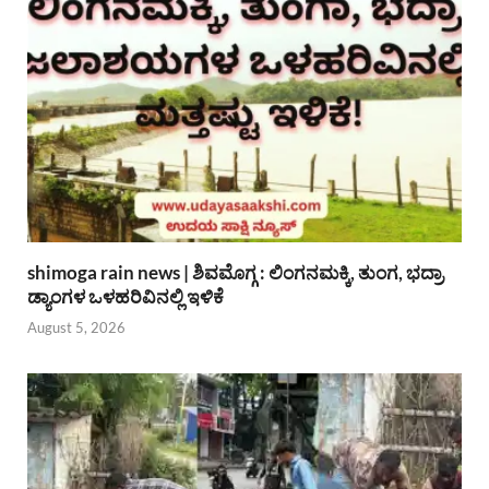
shimoga rain news | ಶಿವಮೊಗ್ಗ : ಲಿಂಗನಮಕ್ಕಿ, ತುಂಗ, ಭದ್ರಾ
ಡ್ಯಾಂಗಳ ಒಳಹರಿವಿನಲ್ಲಿ ಇಳಿಕೆ
August 5, 2026