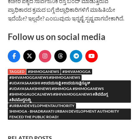
ಕಚೇರಿ ಪಕ್ಕದ ಸಾರ್ವಜನಿಕ ರಸ್ತೆ ಬಂದ್ ಮಾಡುತ್ತಿರುವ
ಪ್ರಾಧಿಕಾರದ ಕ್ರಮದ ಬಗ್ಗೆ ಜಿಲ್ಲಾಧಿಕಾರಿಗಳಿಗೆ ಮಾಹಿತಿಯೇ
ಇದೆಯೇ? ಇಲ್ಲವೇ? ಎಂಬುವುದು ಇನ್ನಷ್ಟೆ ಸ್ಪಷ್ಟವಾಗಬೇಕಾಗಿದೆ.
Follow us on social media
TAGGED
#SHIMOGANEWS
#SHIVAMOGGA
#SHIVAMOGGANEWS #SHIMOGANEWS
#UDAYASAAKSHI #ಉದಯಸಾಕ್ಷಿ #ಉದಯಸಾಕ್ಷಿನ್ಯೂಸ್
#UDAYASAAKSHINEWS #SHIMOGA #SHIMOGANEWS
#SHIMOGALOCALNEWS #SHIVAMOGGANEWS #ಶಿವಮೊಗ್ಗ
#ಶಿವಮೊಗ್ಗಸುದ್ದಿ
#URBANDEVELOPMENTAUTHORITY
SHIMOGA - BHADRAVATI URBAN DEVELOPMENT AUTHORITY
FENCED THE PUBLIC ROAD!
RELATED POSTS