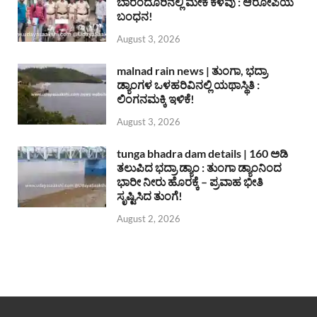
ಬಾರಂದೂರಿನಲ್ಲಿ ಮೇಕೆ ಕಳವು : ಆರೋಪಿಯ
ಬಂಧನ!
August 3, 2026
malnad rain news | ತುಂಗಾ, ಭದ್ರಾ
ಡ್ಯಾಂಗಳ ಒಳಹರಿವಿನಲ್ಲಿ ಯಥಾಸ್ಥಿತಿ :
ಲಿಂಗನಮಕ್ಕಿ ಇಳಿಕೆ!
August 3, 2026
tunga bhadra dam details | 160 ಅಡಿ
ತಲುಪಿದ ಭದ್ರಾ ಡ್ಯಾಂ : ತುಂಗಾ ಡ್ಯಾಂನಿಂದ
ಭಾರೀ ನೀರು ಹೊರಕ್ಕೆ – ಪ್ರವಾಹ ಭೀತಿ
ಸೃಷ್ಟಿಸಿದ ತುಂಗೆ!
August 2, 2026