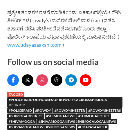
ಪ್ರತ್ಯೇಕ ತಂಡಗಳ ರಚನೆ ಮಾಡಿಕೊಂಡು ಏಕಕಾಲದಲ್ಲಿಯೇ ರೌಡಿ
ಶೀಟರ್ ಗಳ (rowdy’s) ಮನೆಗಳ ಮೇಲೆ ದಾಳಿ (raid) ನಡೆಸಿ
ತಪಾಸಣೆ ನಡೆಸಿ ಪರಿಶೀಲನೆ ನಡೆಸಲಾಗಿದೆ’ ಎಂದು ಜಿಲ್ಲಾ
ಪೊಲೀಸ್ ಇಲಾಖೆಯ ಪತ್ರಿಕಾ ಪ್ರಕಟಣೆಯಲ್ಲಿ ಮಾಹಿತಿ ನೀಡಿದೆ. (
www.udayasaakshi.com
)
Follow us on social media
TAGGED
#POLICE RAID ON HOUSES OF ROWDIES ACROSS SHIMOGA
DISTRICT!
#POLICERAID
#ROWDY
#ROWDYSHEETER
#ROWDYSHEETERS
#SHIMOGADISTRICT
#SHIMOGANEWS
#SHIMOGAPOLICE
#SHIVAMOGGA
#SHIVAMOGGANEWS #SHIMOGALOCALNEWS
#SHIVAMOGGANEWS #SHIMOGANEWS
#UDAYASAAKSHI