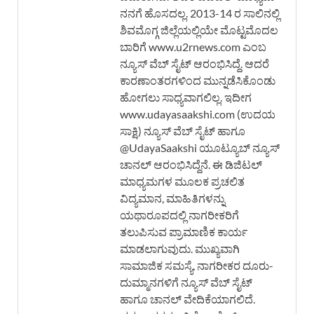
ನನಗೆ ಹೊಸದಲ್ಲ. 2013-14 ರ ಸಾಲಿನಲ್ಲಿ
ಶಿವಮೊಗ್ಗ ಜಿಲ್ಲೆಯಲ್ಲಿಯೇ ಮೊಟ್ಟಮೊದಲ
ಬಾರಿಗೆ www.u2rnews.com ಎಂಬ
ನ್ಯೂಸ್ ವೆಬ್ ಸೈಟ್ ಆರಂಭಿಸಿದ್ದೆ. ಆದರೆ
ಕಾರಣಾಂತರಗಳಿಂದ ಮುನ್ನಡೆಸಿಕೊಂಡು
ಹೋಗಲು ಸಾಧ್ಯವಾಗಲಿಲ್ಲ. ಇದೀಗ
www.udayasaakshi.com (ಉದಯ
ಸಾಕ್ಷಿ) ನ್ಯೂಸ್ ವೆಬ್ ಸೈಟ್ ಹಾಗೂ
@UdayaSaakshi ಯೂಟ್ಯೂಬ್ ನ್ಯೂಸ್
ಚಾನಲ್ ಆರಂಭಿಸಿದ್ದೆನೆ. ಈ ಡಿಜಿಟಲ್
ಮಾಧ್ಯಮಗಳ ಮೂಲಕ ಪ್ರಚಲಿತ
ವಿದ್ಯಮಾನ, ಮಾಹಿತಿಗಳನ್ನು
ಯಥಾರೂಪದಲ್ಲಿ ನಾಗರೀಕರಿಗೆ
ತಲುಪಿಸುವ ಪ್ರಾಮಾಣಿಕ ಕಾರ್ಯ
ಮಾಡಲಾಗುವುದು. ಮುಖ್ಯವಾಗಿ
ಸಾಮಾಜಿಕ ಸಮಸ್ಯೆ, ನಾಗರೀಕರ ದೂರು-
ದುಮ್ಮಾನಗಳಿಗೆ ನ್ಯೂಸ್ ವೆಬ್ ಸೈಟ್
ಹಾಗೂ ಚಾನಲ್ ವೇದಿಕೆಯಾಗಲಿದೆ.