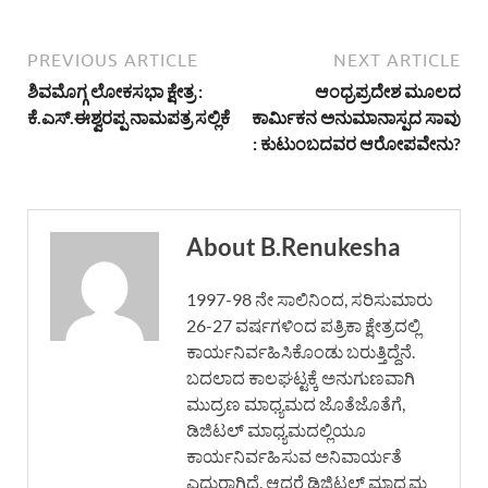
PREVIOUS ARTICLE
NEXT ARTICLE
ಶಿವಮೊಗ್ಗ ಲೋಕಸಭಾ ಕ್ಷೇತ್ರ :
ಆಂಧ್ರಪ್ರದೇಶ ಮೂಲದ
ಕೆ.ಎಸ್.ಈಶ್ವರಪ್ಪ ನಾಮಪತ್ರ ಸಲ್ಲಿಕೆ
ಕಾರ್ಮಿಕನ ಅನುಮಾನಾಸ್ಪದ ಸಾವು
: ಕುಟುಂಬದವರ ಆರೋಪವೇನು?
About B.Renukesha
1997-98 ನೇ ಸಾಲಿನಿಂದ, ಸರಿಸುಮಾರು
26-27 ವರ್ಷಗಳಿಂದ ಪತ್ರಿಕಾ ಕ್ಷೇತ್ರದಲ್ಲಿ
ಕಾರ್ಯನಿರ್ವಹಿಸಿಕೊಂಡು ಬರುತ್ತಿದ್ದೆನೆ.
ಬದಲಾದ ಕಾಲಘಟ್ಟಕ್ಕೆ ಅನುಗುಣವಾಗಿ
ಮುದ್ರಣ ಮಾಧ್ಯಮದ ಜೊತೆಜೊತೆಗೆ,
ಡಿಜಿಟಲ್ ಮಾಧ್ಯಮದಲ್ಲಿಯೂ
ಕಾರ್ಯನಿರ್ವಹಿಸುವ ಅನಿವಾರ್ಯತೆ
ಎದುರಾಗಿದೆ. ಆದರೆ ಡಿಜಿಟಲ್ ಮಾಧ್ಯಮ