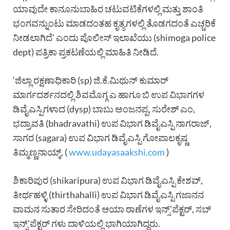
ಯಾವುದೇ ಕಾನೂನುಬಾಹಿರ ಚಟುವಟಿಕೆಗಳಲ್ಲಿ ಮತ್ತು ಶಾಂತಿ
ಭಂಗವನ್ನುಂಟು ಮಾಡದಂತಹ ಕೃತ್ಯಗಳಲ್ಲಿ ತೊಡಗದಂತೆ ಎಚ್ಚರಿಕೆ
ನೀಡಲಾಗಿದೆ’ ಎಂದು ಪೊಲೀಸ್ ಇಲಾಖೆಯು (shimoga police
dept) ಪತ್ರಿಕಾ ಪ್ರಕಟಣೆಯಲ್ಲಿ ಮಾಹಿತಿ ನೀಡಿದೆ.
‘ಜಿಲ್ಲಾ ರಕ್ಷಣಾಧಿಕಾರಿ (sp) ಜಿ.ಕೆ.ಮಿಥುನ್ ಕುಮಾರ್
ಮಾರ್ಗದರ್ಶನದಲ್ಲಿ ಶಿವಮೊಗ್ಗ ಎ ಹಾಗೂ ಬಿ ಉಪ ವಿಭಾಗಗಳ
ಡಿವೈಎಸ್ಪಿಗಳಾದ (dysp) ಬಾಬು ಅಂಜನಪ್ಪ, ಸುರೇಶ್ ಎಂ,
ಭದ್ರಾವತಿ (bhadravathi) ಉಪ ವಿಭಾಗ ಡಿವೈಎಸ್ಪಿ ನಾಗರಾಜ್,
ಸಾಗರ (sagara) ಉಪ ವಿಭಾಗ ಡಿವೈಎಸ್ಪಿ ಗೋಪಾಲಕೃಷ್ಣ
ತಿಮ್ಮಣ್ಣನಾಯ್ಕ್, (
www.udayasaakshi.com
)
ಶಿಕಾರಿಪುರ (shikaripura) ಉಪ ವಿಭಾಗ ಡಿವೈಎಸ್ಪಿ ಕೇಶವ್,
ತೀರ್ಥಹಳ್ಳಿ (thirthahalli) ಉಪ ವಿಭಾಗ ಡಿವೈಎಸ್ಪಿ ಗಜಾನನ
ವಾಮನ ಸುತಾರ ಸೇರಿದಂತೆ ಆಯಾ ಠಾಣೆಗಳ ಇನ್ಸ್’ಪೆಕ್ಟರ್, ಸಬ್
ಇನ್ಸ್’ಪೆಕ್ಟರ್ ಗಳು ದಾಳಿಯಲ್ಲಿ ಭಾಗಿಯಾಗಿದ್ದರು.