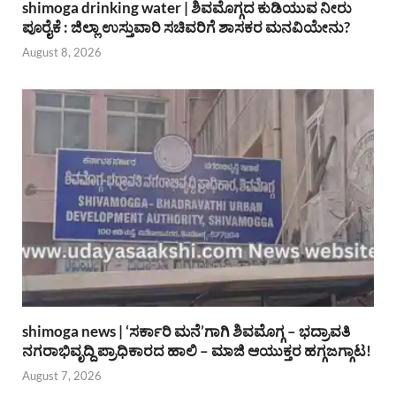
shimoga drinking water | ಶಿವಮೊಗ್ಗದ ಕುಡಿಯುವ ನೀರು
ಪೂರೈಕೆ : ಜಿಲ್ಲಾ ಉಸ್ತುವಾರಿ ಸಚಿವರಿಗೆ ಶಾಸಕರ ಮನವಿಯೇನು?
August 8, 2026
shimoga news | ‘ಸರ್ಕಾರಿ ಮನೆ’ಗಾಗಿ ಶಿವಮೊಗ್ಗ – ಭದ್ರಾವತಿ
ನಗರಾಭಿವೃದ್ದಿ ಪ್ರಾಧಿಕಾರದ ಹಾಲಿ – ಮಾಜಿ ಆಯುಕ್ತರ ಹಗ್ಗಜಗ್ಗಾಟ!
August 7, 2026