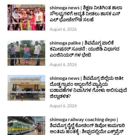
shimoga news | ಶಿಕ್ಷಣ ನೀತಿಗಿಂತ ಶಾಲಾ
ಸೌಲಭ್ಯಗಳಿಗೆ ಆದ್ಯತೆ ನೀಡಲು ಶಾಸಕ ಎಸ್
ಎಲ್ ಭೋಜೇಗೌಡ ಸಲಹೆ
August 6, 2026
shimoga palike | ಶಿವಮೊಗ್ಗ ಪಾಲಿಕೆ
ಕಮೀಷನರ್ ಸೂಚನೆ : ಯುಜಿಡಿ ವಿಭಾಗದ
ಎಂಜಿನಿಯರ್ ಗಳ ಭೇಟಿ
August 6, 2026
shimoga news | ಶಿವಮೊಗ್ಗ ಜಿಲ್ಲೆಯ ಅತೀ
ದೊಡ್ಡ ಗ್ರಾಪಂ ಅಬ್ಬಲಗೆರೆ ವ್ಯಾಪ್ತಿಯ
ಬಡಾವಣೆಗಳ ನಿವಾಸಿಗಳ ಗೋಳು ಆಲಿಸುವುದೆ
ಜಿಲ್ಲಾಡಳಿತ?
August 6, 2026
shimoga railway coaching depo |
ಶಿವಮೊಗ್ಗ ರೈಲ್ವೆ ಕೋಚಿಂಗ್ ಡಿಪೋ ಕಾಮಗಾರಿ
ಅಂತಿಮ ಹಂತಕ್ಕೆ : ಶೀಘ್ರದಲ್ಲಿಯೇ ಎಕ್ಸ್‌ಪ್ರೆಸ್