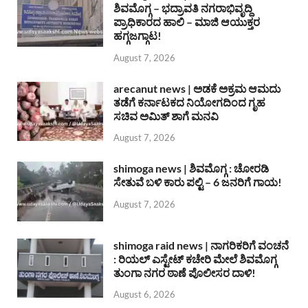
ಶಿವಮೊಗ್ಗ – ಭದ್ರಾವತಿ ನಗರಾಭಿವೃದ್ದಿ
ಪ್ರಾಧಿಕಾರದ ಹಾಲಿ – ಮಾಜಿ ಆಯುಕ್ತರ
ಹಗ್ಗಜಗ್ಗಾಟ!
August 7, 2026
arecanut news | ಅಡಕೆ ಅಕ್ರಮ ಆಮದು
ತಡೆಗೆ ಕರ್ನಾಟಕದ ನಿಯೋಗದಿಂದ ಗೃಹ
ಸಚಿವ ಅಮಿತ್ ಶಾಗೆ ಮನವಿ
August 7, 2026
shimoga news | ಶಿವಮೊಗ್ಗ : ಚೋರಡಿ
ಸೇತುವೆ ಬಳಿ ಕಾರು ಪಲ್ಟಿ – 6 ಜನರಿಗೆ ಗಾಯ!
August 7, 2026
shimoga raid news | ನಾಗರಿಕರಿಗೆ ವಂಚನೆ
: ರಿಯಲ್ ಎಸ್ಟೇಟ್ ಕಚೇರಿ ಮೇಲೆ ಶಿವಮೊಗ್ಗ
ತುಂಗಾ ನಗರ ಠಾಣೆ ಪೊಲೀಸರ ದಾಳಿ!
August 6, 2026