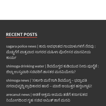
RECENT POSTS
sagara police news | ಕಾರು ಅಪಘಾತದ ಗಾಯಾಳುಗಳಿಗೆ ನೆರವು :
ಮೆಚ್ಚುಗೆಗೆ ಪಾತ್ರವಾದ ಸಾಗರದ ಮಹಿಳಾ ಪೊಲೀಸರ ಮಾನವೀಯ
ಕಾರ್ಯ
shimoga drinking water | ಶಿವಮೊಗ್ಗದ ಕುಡಿಯುವ ನೀರು ಪೂರೈಕೆ :
ಜಿಲ್ಲಾ ಉಸ್ತುವಾರಿ ಸಚಿವರಿಗೆ ಶಾಸಕರ ಮನವಿಯೇನು?
shimoga news | ‘ಸರ್ಕಾರಿ ಮನೆ’ಗಾಗಿ ಶಿವಮೊಗ್ಗ – ಭದ್ರಾವತಿ
ನಗರಾಭಿವೃದ್ದಿ ಪ್ರಾಧಿಕಾರದ ಹಾಲಿ – ಮಾಜಿ ಆಯುಕ್ತರ ಹಗ್ಗಜಗ್ಗಾಟ!
arecanut news | ಅಡಕೆ ಅಕ್ರಮ ಆಮದು ತಡೆಗೆ ಕರ್ನಾಟಕದ
ನಿಯೋಗದಿಂದ ಗೃಹ ಸಚಿವ ಅಮಿತ್ ಶಾಗೆ ಮನವಿ