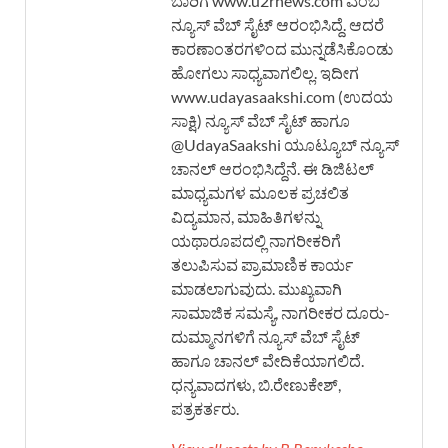
ಬಾರಿಗೆ www.u2rnews.com ಎಂಬ
ನ್ಯೂಸ್ ವೆಬ್ ಸೈಟ್ ಆರಂಭಿಸಿದ್ದೆ. ಆದರೆ
ಕಾರಣಾಂತರಗಳಿಂದ ಮುನ್ನಡೆಸಿಕೊಂಡು
ಹೋಗಲು ಸಾಧ್ಯವಾಗಲಿಲ್ಲ. ಇದೀಗ
www.udayasaakshi.com (ಉದಯ
ಸಾಕ್ಷಿ) ನ್ಯೂಸ್ ವೆಬ್ ಸೈಟ್ ಹಾಗೂ
@UdayaSaakshi ಯೂಟ್ಯೂಬ್ ನ್ಯೂಸ್
ಚಾನಲ್ ಆರಂಭಿಸಿದ್ದೆನೆ. ಈ ಡಿಜಿಟಲ್
ಮಾಧ್ಯಮಗಳ ಮೂಲಕ ಪ್ರಚಲಿತ
ವಿದ್ಯಮಾನ, ಮಾಹಿತಿಗಳನ್ನು
ಯಥಾರೂಪದಲ್ಲಿ ನಾಗರೀಕರಿಗೆ
ತಲುಪಿಸುವ ಪ್ರಾಮಾಣಿಕ ಕಾರ್ಯ
ಮಾಡಲಾಗುವುದು. ಮುಖ್ಯವಾಗಿ
ಸಾಮಾಜಿಕ ಸಮಸ್ಯೆ, ನಾಗರೀಕರ ದೂರು-
ದುಮ್ಮಾನಗಳಿಗೆ ನ್ಯೂಸ್ ವೆಬ್ ಸೈಟ್
ಹಾಗೂ ಚಾನಲ್ ವೇದಿಕೆಯಾಗಲಿದೆ.
ಧನ್ಯವಾದಗಳು, ಬಿ.ರೇಣುಕೇಶ್,
ಪತ್ರಕರ್ತರು.