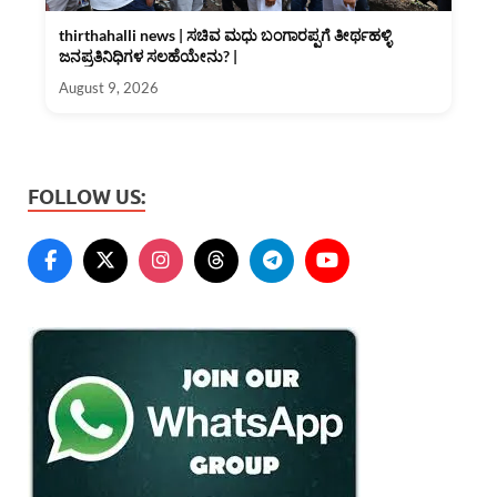
thirthahalli news | ಸಚಿವ ಮಧು ಬಂಗಾರಪ್ಪಗೆ ತೀರ್ಥಹಳ್ಳಿ
ಜನಪ್ರತಿನಿಧಿಗಳ ಸಲಹೆಯೇನು? |
August 9, 2026
FOLLOW US: