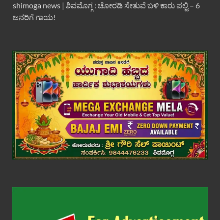
shimoga news | ಶಿವಮೊಗ್ಗ : ಚೋರಡಿ ಸೇತುವೆ ಬಳಿ ಕಾರು ಪಲ್ಟಿ – 6
ಜನರಿಗೆ ಗಾಯ!