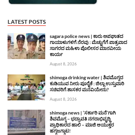
LATEST POSTS
sagara police news | ಕಾರು ಅಪಘಾತದ
ಗಾಯಾಳುಗಳಿಗೆ ನೆರವು : ಮೆಚ್ಚುಗೆಗೆ ಪಾತ್ರವಾದ
ಸಾಗರದ ಮಹಿಳಾ ಪೊಲೀಸರ ಮಾನವೀಯ
ಕಾರ್ಯ
August 8, 2026
shimoga drinking water | ಶಿವಮೊಗ್ಗದ
ಕುಡಿಯುವ ನೀರು ಪೂರೈಕೆ : ಜಿಲ್ಲಾ ಉಸ್ತುವಾರಿ
ಸಚಿವರಿಗೆ ಶಾಸಕರ ಮನವಿಯೇನು?
August 8, 2026
shimoga news | ‘ಸರ್ಕಾರಿ ಮನೆ’ಗಾಗಿ
ಶಿವಮೊಗ್ಗ – ಭದ್ರಾವತಿ ನಗರಾಭಿವೃದ್ದಿ
ಪ್ರಾಧಿಕಾರದ ಹಾಲಿ – ಮಾಜಿ ಆಯುಕ್ತರ
ಹಗ್ಗಜಗ್ಗಾಟ!