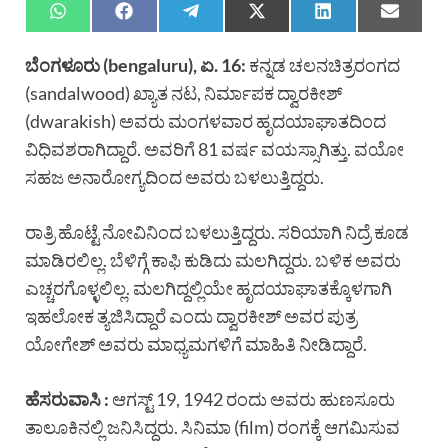
ಬೆಂಗಳೂರು (bengaluru), ಏ. 16:
ಕನ್ನಡ ಚಲನಚಿತ್ರರಂಗದ
(sandalwood) ಖ್ಯಾತ ನಟ, ನಿರ್ಮಾಪಕ ದ್ವಾರಕೀಶ್
(dwarakish) ಅವರು ಮಂಗಳವಾರ ಹೃದಯಾಘಾತದಿಂದ
ವಿಧಿವಶರಾಗಿದ್ದಾರೆ. ಅವರಿಗೆ 81 ವರ್ಷ ವಯಸ್ಸಾಗಿತ್ತು. ವಯೋ
ಸಹಜ ಅನಾರೋಗ್ಯದಿಂದ ಅವರು ಬಳಲುತ್ತಿದ್ದರು.
ರಾತ್ರಿ ಹೊಟ್ಟೆ ನೋವಿನಿಂದ ಬಳಲುತ್ತಿದ್ದರು. ಸರಿಯಾಗಿ ನಿದ್ರೆ ಕೂಡ
ಮಾಡಿರಲಿಲ್ಲ. ಬೆಳಿಗ್ಗೆ ಕಾಫಿ ಕುಡಿದು ಮಲಗಿದ್ದರು. ಬಳಿಕ ಅವರು
ಎಚ್ಚರಗೊಳ್ಳಲಿಲ್ಲ. ಮಲಗಿದ್ದಲ್ಲಿಯೇ ಹೃದಯಾಘಾತಕ್ಕೊಳಗಾಗಿ
ಇಹಲೋಕ ತ್ಯಜಿಸಿದ್ದಾರೆ ಎಂದು ದ್ವಾರಕೀಶ್ ಅವರ ಪುತ್ರ
ಯೋಗೇಶ್ ಅವರು ಮಾಧ್ಯಮಗಳಿಗೆ ಮಾಹಿತಿ ನೀಡಿದ್ದಾರೆ.
ಹೆಸರುವಾಸಿ :
ಆಗಸ್ಟ್ 19, 1942 ರಂದು ಅವರು ಹುಣಸೂರು
ತಾಲೂಕಿನಲ್ಲಿ ಜನಿಸಿದ್ದರು. ಸಿನಿಮಾ (film) ರಂಗಕ್ಕೆ ಆಗಮಿಸುವ