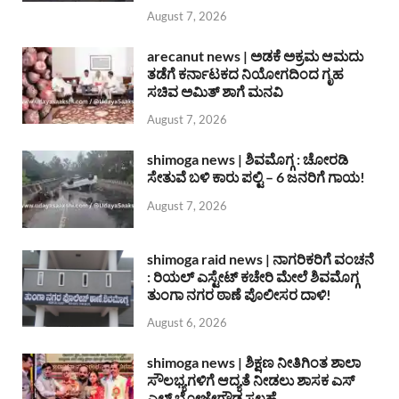
August 7, 2026
arecanut news | ಅಡಕೆ ಅಕ್ರಮ ಆಮದು
ತಡೆಗೆ ಕರ್ನಾಟಕದ ನಿಯೋಗದಿಂದ ಗೃಹ
ಸಚಿವ ಅಮಿತ್ ಶಾಗೆ ಮನವಿ
August 7, 2026
shimoga news | ಶಿವಮೊಗ್ಗ : ಚೋರಡಿ
ಸೇತುವೆ ಬಳಿ ಕಾರು ಪಲ್ಟಿ – 6 ಜನರಿಗೆ ಗಾಯ!
August 7, 2026
shimoga raid news | ನಾಗರಿಕರಿಗೆ ವಂಚನೆ
: ರಿಯಲ್ ಎಸ್ಟೇಟ್ ಕಚೇರಿ ಮೇಲೆ ಶಿವಮೊಗ್ಗ
ತುಂಗಾ ನಗರ ಠಾಣೆ ಪೊಲೀಸರ ದಾಳಿ!
August 6, 2026
shimoga news | ಶಿಕ್ಷಣ ನೀತಿಗಿಂತ ಶಾಲಾ
ಸೌಲಭ್ಯಗಳಿಗೆ ಆದ್ಯತೆ ನೀಡಲು ಶಾಸಕ ಎಸ್
ಎಲ್ ಭೋಜೇಗೌಡ ಸಲಹೆ