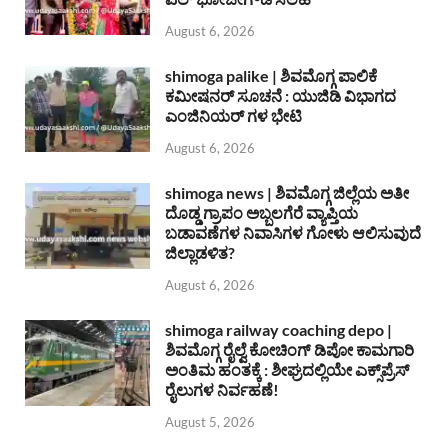
August 6, 2026
shimoga palike | ಶಿವಮೊಗ್ಗ ಪಾಲಿಕೆ
ಕಮೀಷನರ್ ಸೂಚನೆ : ಯುಜಿಡಿ ವಿಭಾಗದ
ಎಂಜಿನಿಯರ್ ಗಳ ಭೇಟಿ
August 6, 2026
shimoga news | ಶಿವಮೊಗ್ಗ ಜಿಲ್ಲೆಯ ಅತೀ
ದೊಡ್ಡ ಗ್ರಾಪಂ ಅಬ್ಬಲಗೆರೆ ವ್ಯಾಪ್ತಿಯ
ಬಡಾವಣೆಗಳ ನಿವಾಸಿಗಳ ಗೋಳು ಆಲಿಸುವುದೆ
ಜಿಲ್ಲಾಡಳಿತ?
August 6, 2026
shimoga railway coaching depo |
ಶಿವಮೊಗ್ಗ ರೈಲ್ವೆ ಕೋಚಿಂಗ್ ಡಿಪೋ ಕಾಮಗಾರಿ
ಅಂತಿಮ ಹಂತಕ್ಕೆ : ಶೀಘ್ರದಲ್ಲಿಯೇ ಎಕ್ಸ್‌ಪ್ರೆಸ್
ರೈಲುಗಳ ನಿರ್ವಹಣೆ!
August 5, 2026