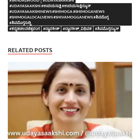
#SANDALWOOD
#UDAYASAAKSHI
#UDAYASAAKSHI #ಉದಯಸಾಕ್ಷಿ #ಉದಯಸಾಕ್ಷಿನ್ಯೂಸ್
#UDAYASAAKSHINEWS #SHIMOGA #SHIMOGANEWS
#SHIMOGALOCALNEWS #SHIVAMOGGANEWS #ಶಿವಮೊಗ್ಗ
#ಶಿವಮೊಗ್ಗಸುದ್ದಿ
#ಕನ್ನಡಚಲನಚಿತ್ರರಂಗ
#ದ್ವಾರಕೀಶ್
#ದ್ವಾರಕೀಶ್_ವಿಧಿವಶ
#ಶಿವಮೊಗ್ಗನ್ಯೂಸ್
RELATED POSTS