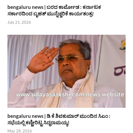
bengaluru news | ಬರದ ಕಾರ್ಮೋಡ : ಕರ್ನಾಟಕ
ಸರ್ಕಾರದಿಂದ ಬೃಹತ್ ಮುನ್ನೆಚ್ಚರಿಕೆ ಕಾರ್ಯತಂತ್ರ!
July 21, 2026
bengaluru news | ಡಿ ಕೆ ಶಿವಕುಮಾರ್ ಮುಂದಿನ ಸಿಎಂ :
ಸಭೆಯಲ್ಲಿ ಕಣ್ಣೀರಿಟ್ಟ ಸಿದ್ದರಾಮಯ್ಯ!
May 28, 2026