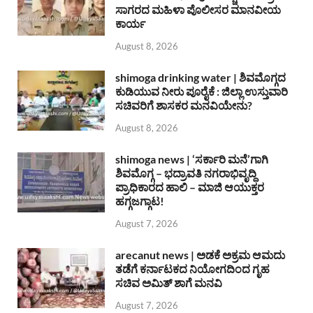
ಸಾಗರದ ಮಹಿಳಾ ಪೊಲೀಸರ ಮಾನವೀಯ
ಕಾರ್ಯ
August 8, 2026
shimoga drinking water | ಶಿವಮೊಗ್ಗದ
ಕುಡಿಯುವ ನೀರು ಪೂರೈಕೆ : ಜಿಲ್ಲಾ ಉಸ್ತುವಾರಿ
ಸಚಿವರಿಗೆ ಶಾಸಕರ ಮನವಿಯೇನು?
August 8, 2026
shimoga news | ‘ಸರ್ಕಾರಿ ಮನೆ’ಗಾಗಿ
ಶಿವಮೊಗ್ಗ – ಭದ್ರಾವತಿ ನಗರಾಭಿವೃದ್ದಿ
ಪ್ರಾಧಿಕಾರದ ಹಾಲಿ – ಮಾಜಿ ಆಯುಕ್ತರ
ಹಗ್ಗಜಗ್ಗಾಟ!
August 7, 2026
arecanut news | ಅಡಕೆ ಅಕ್ರಮ ಆಮದು
ತಡೆಗೆ ಕರ್ನಾಟಕದ ನಿಯೋಗದಿಂದ ಗೃಹ
ಸಚಿವ ಅಮಿತ್ ಶಾಗೆ ಮನವಿ
August 7, 2026