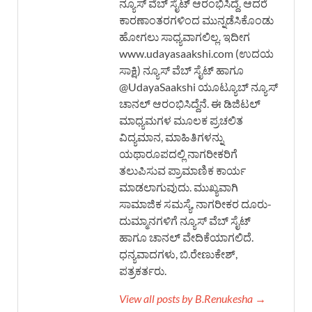
ನ್ಯೂಸ್ ವೆಬ್ ಸೈಟ್ ಆರಂಭಿಸಿದ್ದೆ. ಆದರೆ
ಕಾರಣಾಂತರಗಳಿಂದ ಮುನ್ನಡೆಸಿಕೊಂಡು
ಹೋಗಲು ಸಾಧ್ಯವಾಗಲಿಲ್ಲ. ಇದೀಗ
www.udayasaakshi.com (ಉದಯ
ಸಾಕ್ಷಿ) ನ್ಯೂಸ್ ವೆಬ್ ಸೈಟ್ ಹಾಗೂ
@UdayaSaakshi ಯೂಟ್ಯೂಬ್ ನ್ಯೂಸ್
ಚಾನಲ್ ಆರಂಭಿಸಿದ್ದೆನೆ. ಈ ಡಿಜಿಟಲ್
ಮಾಧ್ಯಮಗಳ ಮೂಲಕ ಪ್ರಚಲಿತ
ವಿದ್ಯಮಾನ, ಮಾಹಿತಿಗಳನ್ನು
ಯಥಾರೂಪದಲ್ಲಿ ನಾಗರೀಕರಿಗೆ
ತಲುಪಿಸುವ ಪ್ರಾಮಾಣಿಕ ಕಾರ್ಯ
ಮಾಡಲಾಗುವುದು. ಮುಖ್ಯವಾಗಿ
ಸಾಮಾಜಿಕ ಸಮಸ್ಯೆ, ನಾಗರೀಕರ ದೂರು-
ದುಮ್ಮಾನಗಳಿಗೆ ನ್ಯೂಸ್ ವೆಬ್ ಸೈಟ್
ಹಾಗೂ ಚಾನಲ್ ವೇದಿಕೆಯಾಗಲಿದೆ.
ಧನ್ಯವಾದಗಳು, ಬಿ.ರೇಣುಕೇಶ್,
ಪತ್ರಕರ್ತರು.
View all posts by B.Renukesha →