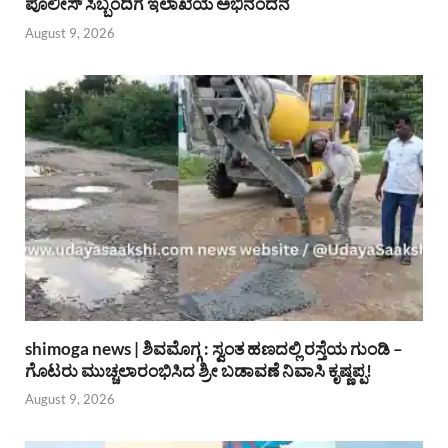
ಪೊಲೀಸ್ ಸಿಬ್ಬಂದಿಗೆ ಇಲಾಖೆಯ ಅಭಿನಂದನೆ
August 9, 2026
shimoga news | ಶಿವಮೊಗ್ಗ : ಸ್ವಂತ ಹಣದಲ್ಲಿ ರಸ್ತೆಯ ಗುಂಡಿ –
ಗೊಟರು ಮುಚ್ಚಲಾರಂಭಿಸಿದ ಶ್ರೀ ಬಡಾವಣೆ ನಿವಾಸಿ ಕೃಷ್ಣಪ್ಪ!
August 9, 2026