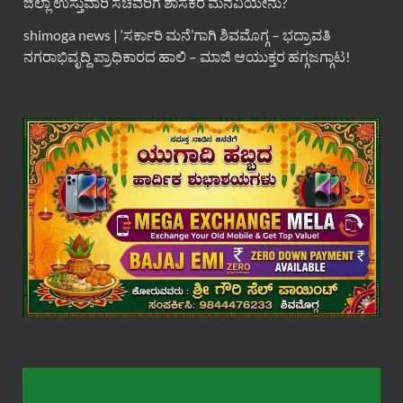
ಜಿಲ್ಲಾ ಉಸ್ತುವಾರಿ ಸಚಿವರಿಗೆ ಶಾಸಕರ ಮನವಿಯೇನು?
shimoga news | ‘ಸರ್ಕಾರಿ ಮನೆ’ಗಾಗಿ ಶಿವಮೊಗ್ಗ – ಭದ್ರಾವತಿ
ನಗರಾಭಿವೃದ್ದಿ ಪ್ರಾಧಿಕಾರದ ಹಾಲಿ – ಮಾಜಿ ಆಯುಕ್ತರ ಹಗ್ಗಜಗ್ಗಾಟ!