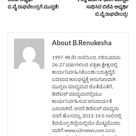
ಬಿ.ವೈ.ರಾಘವೇಂದ್ರಗೆ ಮುನ್ನಡೆ!
ಸಾಧಿಸಿದ ಬಿಜೆಪಿ ಅಭ್ಯರ್ಥಿ
ಬಿ.ವೈ.ರಾಘವೇಂದ್ರ!
About B.Renukesha
1997-98 ನೇ ಸಾಲಿನಿಂದ, ಸರಿಸುಮಾರು
26-27 ವರ್ಷಗಳಿಂದ ಪತ್ರಿಕಾ ಕ್ಷೇತ್ರದಲ್ಲಿ
ಕಾರ್ಯನಿರ್ವಹಿಸಿಕೊಂಡು ಬರುತ್ತಿದ್ದೆನೆ.
ಬದಲಾದ ಕಾಲಘಟ್ಟಕ್ಕೆ ಅನುಗುಣವಾಗಿ
ಮುದ್ರಣ ಮಾಧ್ಯಮದ ಜೊತೆಜೊತೆಗೆ,
ಡಿಜಿಟಲ್ ಮಾಧ್ಯಮದಲ್ಲಿಯೂ
ಕಾರ್ಯನಿರ್ವಹಿಸುವ ಅನಿವಾರ್ಯತೆ
ಎದುರಾಗಿದೆ. ಆದರೆ ಡಿಜಿಟಲ್ ಮಾಧ್ಯಮ
ನನಗೆ ಹೊಸದಲ್ಲ. 2013-14 ರ ಸಾಲಿನಲ್ಲಿ
ಶಿವಮೊಗ್ಗ ಜಿಲ್ಲೆಯಲ್ಲಿಯೇ ಮೊಟ್ಟಮೊದಲ
ಬಾರಿಗೆ www.u2rnews.com ಎಂಬ