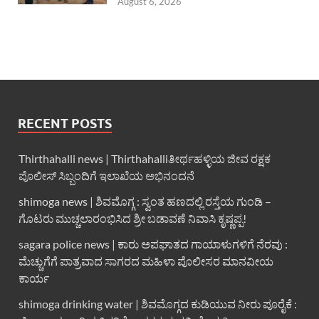
August 6, 2026
RECENT POSTS
Thirthahalli news | Thirthahalliತೀರ್ಥಹಳ್ಳಿಯ ಜೀವ ರಕ್ಷಕ
ಪೊಲೀಸ್ ಸಿಬ್ಬಂದಿಗೆ ಇಲಾಖೆಯ ಅಭಿನಂದನೆ
shimoga news | ಶಿವಮೊಗ್ಗ : ಸ್ವಂತ ಹಣದಲ್ಲಿ ರಸ್ತೆಯ ಗುಂಡಿ –
ಗೊಟರು ಮುಚ್ಚಲಾರಂಭಿಸಿದ ಶ್ರೀ ಬಡಾವಣೆ ನಿವಾಸಿ ಕೃಷ್ಣಪ್ಪ!
sagara police news | ಕಾರು ಅಪಘಾತದ ಗಾಯಾಳುಗಳಿಗೆ ನೆರವು :
ಮೆಚ್ಚುಗೆಗೆ ಪಾತ್ರವಾದ ಸಾಗರದ ಮಹಿಳಾ ಪೊಲೀಸರ ಮಾನವೀಯ
ಕಾರ್ಯ
shimoga drinking water | ಶಿವಮೊಗ್ಗದ ಕುಡಿಯುವ ನೀರು ಪೂರೈಕೆ :