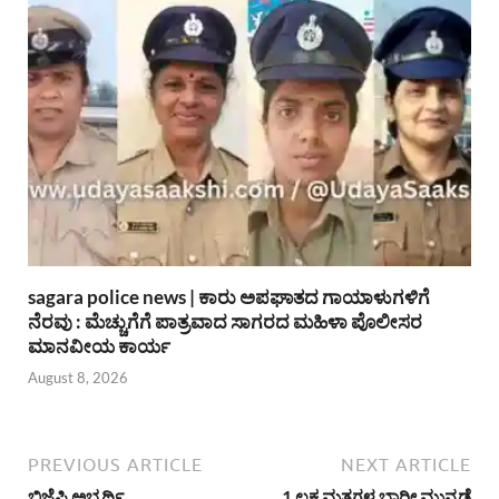
sagara police news | ಕಾರು ಅಪಘಾತದ ಗಾಯಾಳುಗಳಿಗೆ
ನೆರವು : ಮೆಚ್ಚುಗೆಗೆ ಪಾತ್ರವಾದ ಸಾಗರದ ಮಹಿಳಾ ಪೊಲೀಸರ
ಮಾನವೀಯ ಕಾರ್ಯ
August 8, 2026
PREVIOUS ARTICLE
NEXT ARTICLE
ಬಿಜೆಪಿ ಅಭ್ಯರ್ಥಿ
1 ಲಕ್ಷ ಮತಗಳ ಭಾರೀ ಮುನ್ನಡೆ