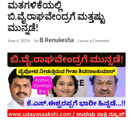
ಮತಗಳಿಕೆಯಲ್ಲಿ
ಬಿ.ವೈ.ರಾಘವೇಂದ್ರಗೆ ಮತ್ತಷ್ಟು
ಮುನ್ನಡೆ!
B.Renukesha
June 4, 2024
-
by
-
Leave a Comment