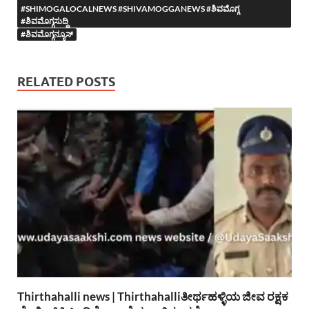
#SHIMOGALOCALNEWS #SHIVAMOGGANEWS #ಶಿವಮೊಗ್ಗ
#ಶಿವಮೊಗ್ಗಸುದ್ದಿ
#ಶಿವಮೊಗ್ಗನ್ಯೂಸ್
RELATED POSTS
Thirthahalli news | Thirthahalliತೀರ್ಥಹಳ್ಳಿಯ ಜೀವ ರಕ್ಷಕ