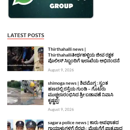
LATEST POSTS
Thirthahalli news |
Thirthahalliತೀರ್ಥಹಳ್ಳಿಯ ಜೀವ ರಕ್ಷಕ
ಪೊಲೀಸ್ ಸಿಬ್ಬಂದಿಗೆ ಇಲಾಖೆಯ ಅಭಿನಂದನೆ
August 9, 2026
shimoga news | ಶಿವಮೊಗ್ಗ : ಸ್ವಂತ
ಹಣದಲ್ಲಿ ರಸ್ತೆಯ ಗುಂಡಿ – ಗೊಟರು
ಮುಚ್ಚಲಾರಂಭಿಸಿದ ಶ್ರೀ ಬಡಾವಣೆ ನಿವಾಸಿ
ಕೃಷ್ಣಪ್ಪ!
August 9, 2026
sagara police news | ಕಾರು ಅಪಘಾತದ
ಗಾಯಾಳುಗಳಿಗೆ ನೆರವು : ಮೆಚ್ಚುಗೆಗೆ ಪಾತ್ರವಾದ