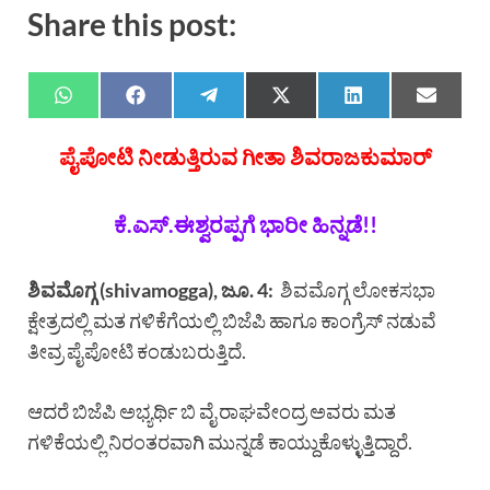
Share this post:
ಪೈಪೋಟಿ ನೀಡುತ್ತಿರುವ ಗೀತಾ ಶಿವರಾಜಕುಮಾರ್
ಕೆ.ಎಸ್.ಈಶ್ವರಪ್ಪಗೆ ಭಾರೀ ಹಿನ್ನಡೆ!!
ಶಿವಮೊಗ್ಗ (shivamogga), ಜೂ. 4:
ಶಿವಮೊಗ್ಗ ಲೋಕಸಭಾ
ಕ್ಷೇತ್ರದಲ್ಲಿ ಮತ ಗಳಿಕೆಗೆಯಲ್ಲಿ ಬಿಜೆಪಿ ಹಾಗೂ ಕಾಂಗ್ರೆಸ್ ನಡುವೆ
ತೀವ್ರ ಪೈಪೋಟಿ ಕಂಡುಬರುತ್ತಿದೆ.
ಆದರೆ ಬಿಜೆಪಿ ಅಭ್ಯರ್ಥಿ ಬಿ ವೈ ರಾಘವೇಂದ್ರ ಅವರು ಮತ
ಗಳಿಕೆಯಲ್ಲಿ ನಿರಂತರವಾಗಿ ಮುನ್ನಡೆ ಕಾಯ್ದುಕೊಳ್ಳುತ್ತಿದ್ದಾರೆ.