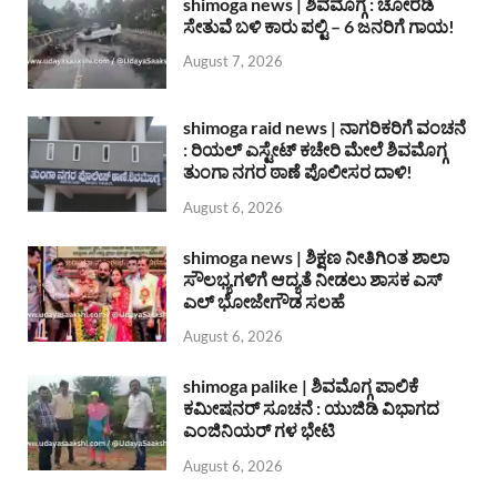
shimoga news | ಶಿವಮೊಗ್ಗ : ಚೋರಡಿ
ಸೇತುವೆ ಬಳಿ ಕಾರು ಪಲ್ಟಿ – 6 ಜನರಿಗೆ ಗಾಯ!
August 7, 2026
shimoga raid news | ನಾಗರಿಕರಿಗೆ ವಂಚನೆ
: ರಿಯಲ್ ಎಸ್ಟೇಟ್ ಕಚೇರಿ ಮೇಲೆ ಶಿವಮೊಗ್ಗ
ತುಂಗಾ ನಗರ ಠಾಣೆ ಪೊಲೀಸರ ದಾಳಿ!
August 6, 2026
shimoga news | ಶಿಕ್ಷಣ ನೀತಿಗಿಂತ ಶಾಲಾ
ಸೌಲಭ್ಯಗಳಿಗೆ ಆದ್ಯತೆ ನೀಡಲು ಶಾಸಕ ಎಸ್
ಎಲ್ ಭೋಜೇಗೌಡ ಸಲಹೆ
August 6, 2026
shimoga palike | ಶಿವಮೊಗ್ಗ ಪಾಲಿಕೆ
ಕಮೀಷನರ್ ಸೂಚನೆ : ಯುಜಿಡಿ ವಿಭಾಗದ
ಎಂಜಿನಿಯರ್ ಗಳ ಭೇಟಿ
August 6, 2026