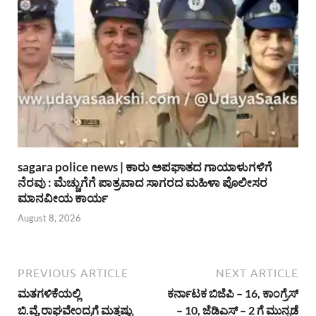
sagara police news | ಕಾರು ಅಪಘಾತದ ಗಾಯಾಳುಗಳಿಗೆ
ನೆರವು : ಮೆಚ್ಚುಗೆಗೆ ಪಾತ್ರವಾದ ಸಾಗರದ ಮಹಿಳಾ ಪೊಲೀಸರ
ಮಾನವೀಯ ಕಾರ್ಯ
August 8, 2026
PREVIOUS ARTICLE
NEXT ARTICLE
ಮತಗಳಿಕೆಯಲ್ಲಿ
ಕರ್ನಾಟಕ ಬಿಜೆಪಿ – 16, ಕಾಂಗ್ರೆಸ್
ಬಿ.ವೈ.ರಾಘವೇಂದ್ರಗೆ ಮತ್ತಷ್ಟು
– 10, ಜೆಡಿಎಸ್ – 2 ಗೆ ಮುನ್ನಡೆ