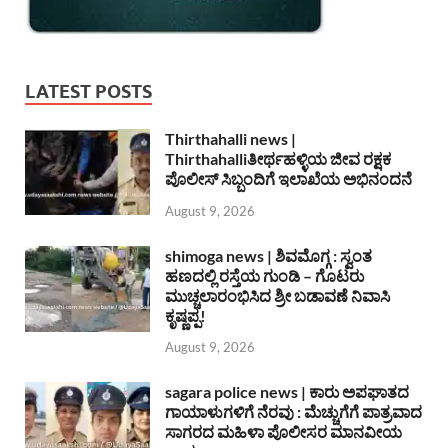
LATEST POSTS
Thirthahalli news |
Thirthahalliತೀರ್ಥಹಳ್ಳಿಯ ಜೀವ ರಕ್ಷಕ
ಪೊಲೀಸ್ ಸಿಬ್ಬಂದಿಗೆ ಇಲಾಖೆಯ ಅಭಿನಂದನೆ
August 9, 2026
shimoga news | ಶಿವಮೊಗ್ಗ : ಸ್ವಂತ
ಹಣದಲ್ಲಿ ರಸ್ತೆಯ ಗುಂಡಿ – ಗೊಟರು
ಮುಚ್ಚಲಾರಂಭಿಸಿದ ಶ್ರೀ ಬಡಾವಣೆ ನಿವಾಸಿ
ಕೃಷ್ಣಪ್ಪ!
August 9, 2026
sagara police news | ಕಾರು ಅಪಘಾತದ
ಗಾಯಾಳುಗಳಿಗೆ ನೆರವು : ಮೆಚ್ಚುಗೆಗೆ ಪಾತ್ರವಾದ
ಸಾಗರದ ಮಹಿಳಾ ಪೊಲೀಸರ ಮಾನವೀಯ