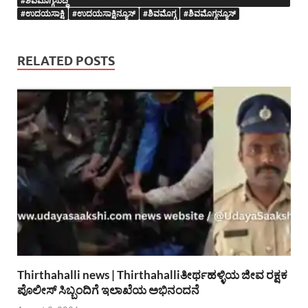
#ಶಿವಮೊಗ್ಗಸುದ್ದಿ
#ಉದಯಸಾಕ್ಷಿ
#ಉದಯಸಾಕ್ಷಿನ್ಯೂಸ್
#ಶಿವಮೊಗ್ಗ
#ಶಿವಮೊಗ್ಗನ್ಯೂಸ್
RELATED POSTS
Thirthahalli news | Thirthahalliತೀರ್ಥಹಳ್ಳಿಯ ಜೀವ ರಕ್ಷಕ
ಪೊಲೀಸ್ ಸಿಬ್ಬಂದಿಗೆ ಇಲಾಖೆಯ ಅಭಿನಂದನೆ