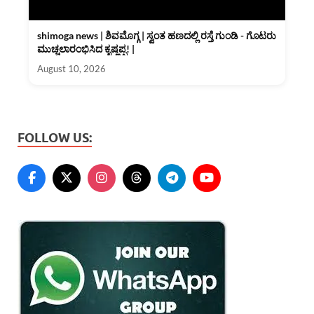
shimoga news | ಶಿವಮೊಗ್ಗ | ಸ್ವಂತ ಹಣದಲ್ಲಿ ರಸ್ತೆ ಗುಂಡಿ - ಗೊಟರು
ಮುಚ್ಚಲಾರಂಭಿಸಿದ ಕೃಷ್ಣಪ್ಪ! |
August 10, 2026
FOLLOW US: