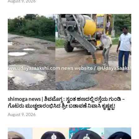
August 9, 2026
shimoga news | ಶಿವಮೊಗ್ಗ : ಸ್ವಂತ ಹಣದಲ್ಲಿ ರಸ್ತೆಯ ಗುಂಡಿ –
ಗೊಟರು ಮುಚ್ಚಲಾರಂಭಿಸಿದ ಶ್ರೀ ಬಡಾವಣೆ ನಿವಾಸಿ ಕೃಷ್ಣಪ್ಪ!
August 9, 2026