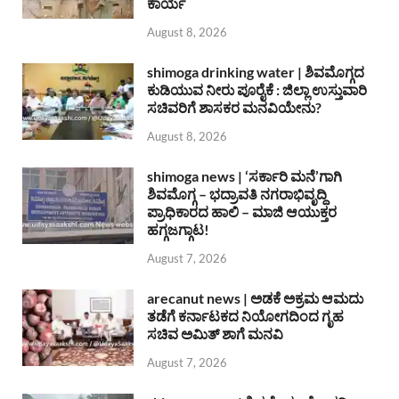
ಕಾರ್ಯ
August 8, 2026
shimoga drinking water | ಶಿವಮೊಗ್ಗದ
ಕುಡಿಯುವ ನೀರು ಪೂರೈಕೆ : ಜಿಲ್ಲಾ ಉಸ್ತುವಾರಿ
ಸಚಿವರಿಗೆ ಶಾಸಕರ ಮನವಿಯೇನು?
August 8, 2026
shimoga news | ‘ಸರ್ಕಾರಿ ಮನೆ’ಗಾಗಿ
ಶಿವಮೊಗ್ಗ – ಭದ್ರಾವತಿ ನಗರಾಭಿವೃದ್ದಿ
ಪ್ರಾಧಿಕಾರದ ಹಾಲಿ – ಮಾಜಿ ಆಯುಕ್ತರ
ಹಗ್ಗಜಗ್ಗಾಟ!
August 7, 2026
arecanut news | ಅಡಕೆ ಅಕ್ರಮ ಆಮದು
ತಡೆಗೆ ಕರ್ನಾಟಕದ ನಿಯೋಗದಿಂದ ಗೃಹ
ಸಚಿವ ಅಮಿತ್ ಶಾಗೆ ಮನವಿ
August 7, 2026