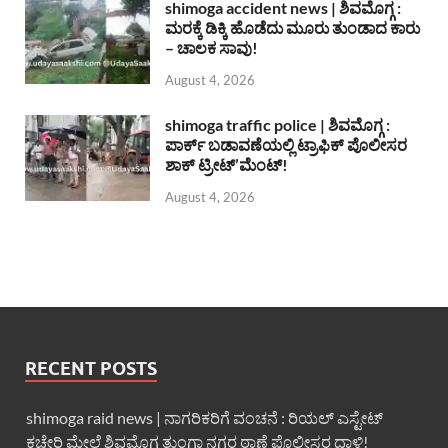
shimoga accident news | ಶಿವಮೊಗ್ಗ :
ಮರಕ್ಕೆ ಡಿಕ್ಕಿ ಹೊಡೆದು ಮೂರು ತುಂಡಾದ ಕಾರು
– ಚಾಲಕ ಸಾವು!
August 4, 2026
shimoga traffic police | ಶಿವಮೊಗ್ಗ :
ಪಾರ್ಕ್ ಬಡಾವಣೆಯಲ್ಲಿ ಟ್ರಾಫಿಕ್ ಪೊಲೀಸರ
ಶಾಕ್ ಟ್ರೀಟ್’ಮೆಂಟ್!
August 4, 2026
RECENT POSTS
shimoga raid news | ನಾಗರಿಕರಿಗೆ ವಂಚನೆ : ರಿಯಲ್ ಎಸ್ಟೇಟ್
ಕಚೇರಿ ಮೇಲೆ ಶಿವಮೊಗ್ಗ ತುಂಗಾ ನಗರ ಠಾಣೆ ಪೊಲೀಸರ ದಾಳಿ!