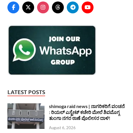
LATEST POSTS
shimoga raid news | ನಾಗರಿಕರಿಗೆ ವಂಚನೆ
: ರಿಯಲ್ ಎಸ್ಟೇಟ್ ಕಚೇರಿ ಮೇಲೆ ಶಿವಮೊಗ್ಗ
ತುಂಗಾ ನಗರ ಠಾಣೆ ಪೊಲೀಸರ ದಾಳಿ!
August 6, 2026