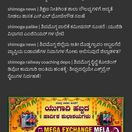
shimoga news | ಶಿಕ್ಷಣ ನೀತಿಗಿಂತ ಶಾಲಾ ಸೌಲಭ್ಯಗಳಿಗೆ ಆದ್ಯತೆ
ನೀಡಲು ಶಾಸಕ ಎಸ್ ಎಲ್ ಭೋಜೇಗೌಡ ಸಲಹೆ
shimoga palike | ಶಿವಮೊಗ್ಗ ಪಾಲಿಕೆ ಕಮೀಷನರ್ ಸೂಚನೆ : ಯುಜಿಡಿ
ವಿಭಾಗದ ಎಂಜಿನಿಯರ್ ಗಳ ಭೇಟಿ
shimoga news | ಶಿವಮೊಗ್ಗ ಜಿಲ್ಲೆಯ ಅತೀ ದೊಡ್ಡ ಗ್ರಾಪಂ ಅಬ್ಬಲಗೆರೆ
ವ್ಯಾಪ್ತಿಯ ಬಡಾವಣೆಗಳ ನಿವಾಸಿಗಳ ಗೋಳು ಆಲಿಸುವುದೆ ಜಿಲ್ಲಾಡಳಿತ?
shimoga railway coaching depo | ಶಿವಮೊಗ್ಗ ರೈಲ್ವೆ ಕೋಚಿಂಗ್
ಡಿಪೋ ಕಾಮಗಾರಿ ಅಂತಿಮ ಹಂತಕ್ಕೆ : ಶೀಘ್ರದಲ್ಲಿಯೇ ಎಕ್ಸ್‌ಪ್ರೆಸ್
ರೈಲುಗಳ ನಿರ್ವಹಣೆ!