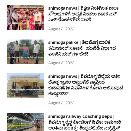
shimoga news | ಶಿಕ್ಷಣ ನೀತಿಗಿಂತ ಶಾಲಾ
ಸೌಲಭ್ಯಗಳಿಗೆ ಆದ್ಯತೆ ನೀಡಲು ಶಾಸಕ ಎಸ್
ಎಲ್ ಭೋಜೇಗೌಡ ಸಲಹೆ
August 6, 2026
shimoga palike | ಶಿವಮೊಗ್ಗ ಪಾಲಿಕೆ
ಕಮೀಷನರ್ ಸೂಚನೆ : ಯುಜಿಡಿ ವಿಭಾಗದ
ಎಂಜಿನಿಯರ್ ಗಳ ಭೇಟಿ
August 6, 2026
shimoga news | ಶಿವಮೊಗ್ಗ ಜಿಲ್ಲೆಯ ಅತೀ
ದೊಡ್ಡ ಗ್ರಾಪಂ ಅಬ್ಬಲಗೆರೆ ವ್ಯಾಪ್ತಿಯ
ಬಡಾವಣೆಗಳ ನಿವಾಸಿಗಳ ಗೋಳು ಆಲಿಸುವುದೆ
ಜಿಲ್ಲಾಡಳಿತ?
August 6, 2026
shimoga railway coaching depo |
ಶಿವಮೊಗ್ಗ ರೈಲ್ವೆ ಕೋಚಿಂಗ್ ಡಿಪೋ ಕಾಮಗಾರಿ
ಅಂತಿಮ ಹಂತಕ್ಕೆ : ಶೀಘ್ರದಲ್ಲಿಯೇ ಎಕ್ಸ್‌ಪ್ರೆಸ್