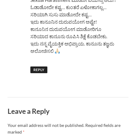
ಓಡಾಡೋದೇ ಕಷ್ಟ… ಕುಂತರೆ ಏಳೋಕಾಗಲ್ಲ…
ಸರಿಯಾಗಿ ಸುಸು ಮಾಡೋದೇ ಕಷ್ಟ…
ಇದು ಕಾನೂನಿನ ದುರುಪಯೋಗ ಅಷ್ಟೇ!
ಕಾನೂನಿನ ದುರುಪಯೋಗ ಮಾಡೋರಿಗೂ
ಸರಿಯಾದ ಕಾನೂನು ರೂಪಿಸಿ ಶಿಕ್ಷೆ ಕೊಡಬೇಕು.
ಇದು ನನ್ನ ವೈಯಕ್ತಿಕ ಅಭಿಪ್ರಾಯ. ಕಾನೂನು ತಜ್ಞರು
ಆಲೋಚಿಸಲಿ
REPLY
Leave a Reply
Your email address will not be published.
Required fields are
marked
*