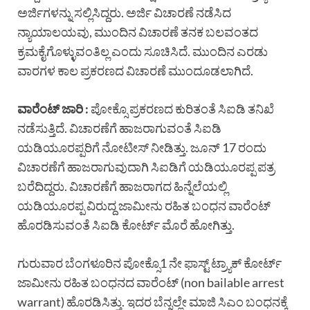
ಅರ್ಜಿಗಳನ್ನು ಸಲ್ಲಿಸಿದ್ದರು. ಅರ್ಜಿ ವಿಚಾರಣೆ ನಡೆಸಿದ
ನ್ಯಾಯಾಲಯವು, ಮುಂದಿನ ವಿಚಾರಣೆ ತನಕ ಬಲವಂತದ
ಕ್ರಮಕೈಗೊಳ್ಳುವಂತಿಲ್ಲ ಎಂದು ಸೂಚಿಸಿದೆ. ಮುಂದಿನ ಎರಡು
ವಾರಗಳ ಕಾಲ ಪ್ರಕರಣದ ವಿಚಾರಣೆ ಮುಂದೂಡಲಾಗಿದೆ.
ವಾರೆಂಟ್ ಜಾರಿ :
ಪೋಕ್ಸೊ ಪ್ರಕರಣದ ಕುರಿತಂತೆ ಸಿಐಡಿ ತನಿಖೆ
ನಡೆಸುತ್ತಿದೆ. ವಿಚಾರಣೆಗೆ ಹಾಜರಾಗುವಂತೆ ಸಿಐಡಿ
ಯಡಿಯೂರಪ್ಪರಿಗೆ ನೋಟೀಸ್ ನೀಡಿತ್ತು. ಜೂನ್ 17 ರಂದು
ವಿಚಾರಣೆಗೆ ಹಾಜರಾಗುವುದಾಗಿ ಸಿಐಡಿಗೆ ಯಡಿಯೂರಪ್ಪ ಪತ್ರ
ಬರೆದಿದ್ದರು. ವಿಚಾರಣೆಗೆ ಹಾಜರಾಗದ ಹಿನ್ನೆಲೆಯಲ್ಲಿ
ಯಡಿಯೂರಪ್ಪ ವಿರುದ್ದ ಜಾಮೀನು ರಹಿತ ಬಂಧನ ವಾರೆಂಟ್
ಹೊರಡಿಸುವಂತೆ ಸಿಐಡಿ ಕೋರ್ಟ್ ಮೊರೆ ಹೋಗಿತ್ತು.
ಗುರುವಾರ ಬೆಂಗಳೂರಿನ ಪೋಕ್ಸೊ1 ನೇ ಫಾಸ್ಟ್ ಟ್ರ್ಯಾಕ್ ಕೋರ್ಟ್
ಜಾಮೀನು ರಹಿತ ಬಂಧನದ ವಾರೆಂಟ್ (non bailable arrest
warrant) ಹೊರಡಿಸಿತ್ತು. ಇದರ ಬೆನ್ನಲ್ಲೇ ಮಾಜಿ ಸಿಎಂ ಬಂಧನಕ್ಕೆ