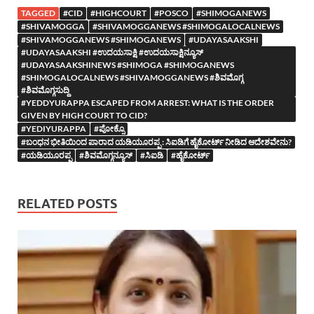
TAGGED
#CID
#HIGHCOURT
#POSCO
#SHIMOGANEWS
#SHIVAMOGGA
#SHIVAMOGGANEWS #SHIMOGALOCALNEWS
#SHIVAMOGGANEWS #SHIMOGANEWS
#UDAYASAAKSHI
#UDAYASAAKSHI #ಉದಯಸಾಕ್ಷಿ #ಉದಯಸಾಕ್ಷಿನ್ಯೂಸ್
#UDAYASAAKSHINEWS #SHIMOGA #SHIMOGANEWS
#SHIMOGALOCALNEWS #SHIVAMOGGANEWS #ಶಿವಮೊಗ್ಗ
#ಶಿವಮೊಗ್ಗಸುದ್ದಿ
#YEDDYURAPPA ESCAPED FROM ARREST: WHAT IS THE ORDER
GIVEN BY HIGH COURT TO CID?
#YEDIYURAPPA
#ಪೋಕ್ಸೊ
#ಬಂಧನ ಭೀತಿಯಿಂದ ಪಾರಾದ ಯಡಿಯೂರಪ್ಪ : ಸಿಐಡಿಗೆ ಹೈಕೋರ್ಟ್ ನೀಡಿದ ಆದೇಶವೇನು?
#ಯಡಿಯೂರಪ್ಪ
#ಶಿವಮೊಗ್ಗನ್ಯೂಸ್
#ಸಿಐಡಿ
#ಹೈಕೋರ್ಟ್
RELATED POSTS