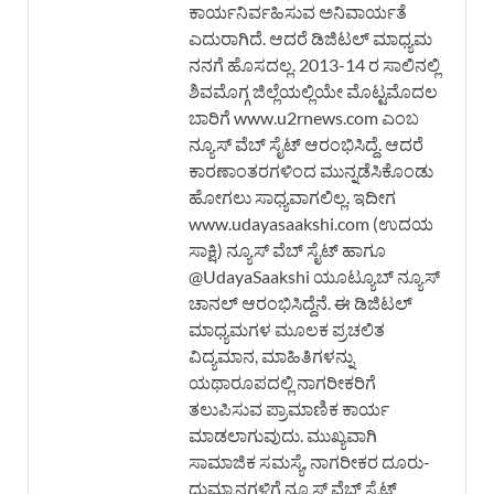
ಕಾರ್ಯನಿರ್ವಹಿಸುವ ಅನಿವಾರ್ಯತೆ
ಎದುರಾಗಿದೆ. ಆದರೆ ಡಿಜಿಟಲ್ ಮಾಧ್ಯಮ
ನನಗೆ ಹೊಸದಲ್ಲ. 2013-14 ರ ಸಾಲಿನಲ್ಲಿ
ಶಿವಮೊಗ್ಗ ಜಿಲ್ಲೆಯಲ್ಲಿಯೇ ಮೊಟ್ಟಮೊದಲ
ಬಾರಿಗೆ www.u2rnews.com ಎಂಬ
ನ್ಯೂಸ್ ವೆಬ್ ಸೈಟ್ ಆರಂಭಿಸಿದ್ದೆ. ಆದರೆ
ಕಾರಣಾಂತರಗಳಿಂದ ಮುನ್ನಡೆಸಿಕೊಂಡು
ಹೋಗಲು ಸಾಧ್ಯವಾಗಲಿಲ್ಲ. ಇದೀಗ
www.udayasaakshi.com (ಉದಯ
ಸಾಕ್ಷಿ) ನ್ಯೂಸ್ ವೆಬ್ ಸೈಟ್ ಹಾಗೂ
@UdayaSaakshi ಯೂಟ್ಯೂಬ್ ನ್ಯೂಸ್
ಚಾನಲ್ ಆರಂಭಿಸಿದ್ದೆನೆ. ಈ ಡಿಜಿಟಲ್
ಮಾಧ್ಯಮಗಳ ಮೂಲಕ ಪ್ರಚಲಿತ
ವಿದ್ಯಮಾನ, ಮಾಹಿತಿಗಳನ್ನು
ಯಥಾರೂಪದಲ್ಲಿ ನಾಗರೀಕರಿಗೆ
ತಲುಪಿಸುವ ಪ್ರಾಮಾಣಿಕ ಕಾರ್ಯ
ಮಾಡಲಾಗುವುದು. ಮುಖ್ಯವಾಗಿ
ಸಾಮಾಜಿಕ ಸಮಸ್ಯೆ, ನಾಗರೀಕರ ದೂರು-
ದುಮ್ಮಾನಗಳಿಗೆ ನ್ಯೂಸ್ ವೆಬ್ ಸೈಟ್