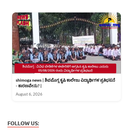
shimoga news | ಶಿವಮೊಗ್ಗ ಕೃಷಿ ಕಾಲೇಜು ವಿದ್ಯಾರ್ಥಿಗಳ ಪ್ರತಿಭಟನೆ
- ಕಾರಣವೇನು? |
August 6, 2026
FOLLOW US: