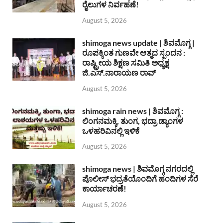
ರೈಲುಗಳ ನಿರ್ವಹಣೆ!
August 5, 2026
shimoga news update | ಶಿವಮೊಗ್ಗ |
ರೂಪಕ್ಕಿಂತ ಗುಣವೇ ಆತ್ಮದ ಸ್ಪಂದನ :
ರಾಷ್ಟ್ರೀಯ ಶಿಕ್ಷಣ ಸಮಿತಿ ಅಧ್ಯಕ್ಷ
ಜಿ.ಎಸ್.ನಾರಾಯಣ ರಾವ್
August 5, 2026
shimoga rain news | ಶಿವಮೊಗ್ಗ :
ಲಿಂಗನಮಕ್ಕಿ, ತುಂಗ, ಭದ್ರಾ ಡ್ಯಾಂಗಳ
ಒಳಹರಿವಿನಲ್ಲಿ ಇಳಿಕೆ
August 5, 2026
shimoga news | ಶಿವಮೊಗ್ಗ ನಗರದಲ್ಲಿ
ಪೊಲೀಸ್ ಭದ್ರತೆಯೊಂದಿಗೆ ಹಂದಿಗಳ ಸೆರೆ
ಕಾರ್ಯಾಚರಣೆ!
August 5, 2026