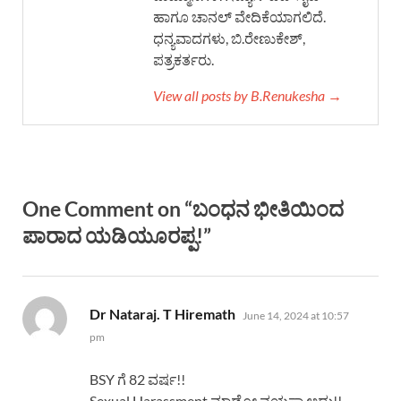
ಹಾಗೂ ಚಾನಲ್ ವೇದಿಕೆಯಾಗಲಿದೆ.
ಧನ್ಯವಾದಗಳು, ಬಿ.ರೇಣುಕೇಶ್,
ಪತ್ರಕರ್ತರು.
View all posts by B.Renukesha →
One Comment on “ಬಂಧನ ಭೀತಿಯಿಂದ
ಪಾರಾದ ಯಡಿಯೂರಪ್ಪ!”
says:
Dr Nataraj. T Hiremath
June 14, 2024 at 10:57
pm
BSY ಗೆ 82 ವರ್ಷ!!
Sexual Harassment ಮಾಡೋ ವಯಸ್ಸಾ ಅದು!!