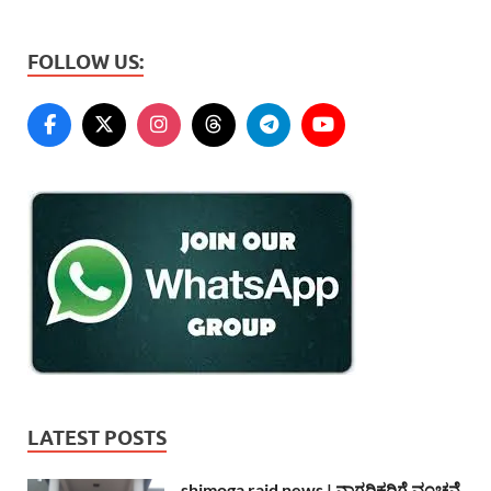
FOLLOW US:
LATEST POSTS
shimoga raid news | ನಾಗರಿಕರಿಗೆ ವಂಚನೆ