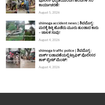
ಪೊಲೀಸ್ ಭದ್ರತೆಯೊಂದಿಗೆ ಹಂದಿಗಳ ಸೆರೆ
ಕಾರ್ಯಾಚರಣೆ!
August 5, 2026
shimoga accident news | ಶಿವಮೊಗ್ಗ :
ಮರಕ್ಕೆ ಡಿಕ್ಕಿ ಹೊಡೆದು ಮೂರು ತುಂಡಾದ ಕಾರು
– ಚಾಲಕ ಸಾವು!
August 4, 2026
shimoga traffic police | ಶಿವಮೊಗ್ಗ :
ಪಾರ್ಕ್ ಬಡಾವಣೆಯಲ್ಲಿ ಟ್ರಾಫಿಕ್ ಪೊಲೀಸರ
ಶಾಕ್ ಟ್ರೀಟ್’ಮೆಂಟ್!
August 4, 2026