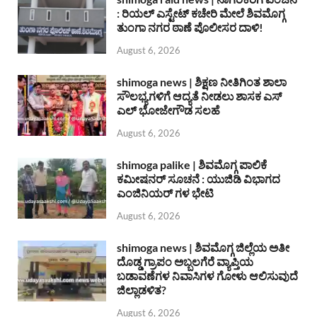
: ರಿಯಲ್ ಎಸ್ಟೇಟ್ ಕಚೇರಿ ಮೇಲೆ ಶಿವಮೊಗ್ಗ
ತುಂಗಾ ನಗರ ಠಾಣೆ ಪೊಲೀಸರ ದಾಳಿ!
August 6, 2026
shimoga news | ಶಿಕ್ಷಣ ನೀತಿಗಿಂತ ಶಾಲಾ
ಸೌಲಭ್ಯಗಳಿಗೆ ಆದ್ಯತೆ ನೀಡಲು ಶಾಸಕ ಎಸ್
ಎಲ್ ಭೋಜೇಗೌಡ ಸಲಹೆ
August 6, 2026
shimoga palike | ಶಿವಮೊಗ್ಗ ಪಾಲಿಕೆ
ಕಮೀಷನರ್ ಸೂಚನೆ : ಯುಜಿಡಿ ವಿಭಾಗದ
ಎಂಜಿನಿಯರ್ ಗಳ ಭೇಟಿ
August 6, 2026
shimoga news | ಶಿವಮೊಗ್ಗ ಜಿಲ್ಲೆಯ ಅತೀ
ದೊಡ್ಡ ಗ್ರಾಪಂ ಅಬ್ಬಲಗೆರೆ ವ್ಯಾಪ್ತಿಯ
ಬಡಾವಣೆಗಳ ನಿವಾಸಿಗಳ ಗೋಳು ಆಲಿಸುವುದೆ
ಜಿಲ್ಲಾಡಳಿತ?
August 6, 2026