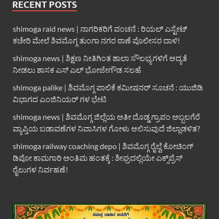
RECENT POSTS
shimoga raid news | ನಾಗರಿಕರಿಗೆ ವಂಚನೆ : ರಿಯಲ್ ಎಸ್ಟೇಟ್
ಕಚೇರಿ ಮೇಲೆ ಶಿವಮೊಗ್ಗ ತುಂಗಾ ನಗರ ಠಾಣೆ ಪೊಲೀಸರ ದಾಳಿ!
shimoga news | ಶಿಕ್ಷಣ ನೀತಿಗಿಂತ ಶಾಲಾ ಸೌಲಭ್ಯಗಳಿಗೆ ಆದ್ಯತೆ
ನೀಡಲು ಶಾಸಕ ಎಸ್ ಎಲ್ ಭೋಜೇಗೌಡ ಸಲಹೆ
shimoga palike | ಶಿವಮೊಗ್ಗ ಪಾಲಿಕೆ ಕಮೀಷನರ್ ಸೂಚನೆ : ಯುಜಿಡಿ
ವಿಭಾಗದ ಎಂಜಿನಿಯರ್ ಗಳ ಭೇಟಿ
shimoga news | ಶಿವಮೊಗ್ಗ ಜಿಲ್ಲೆಯ ಅತೀ ದೊಡ್ಡ ಗ್ರಾಪಂ ಅಬ್ಬಲಗೆರೆ
ವ್ಯಾಪ್ತಿಯ ಬಡಾವಣೆಗಳ ನಿವಾಸಿಗಳ ಗೋಳು ಆಲಿಸುವುದೆ ಜಿಲ್ಲಾಡಳಿತ?
shimoga railway coaching depo | ಶಿವಮೊಗ್ಗ ರೈಲ್ವೆ ಕೋಚಿಂಗ್
ಡಿಪೋ ಕಾಮಗಾರಿ ಅಂತಿಮ ಹಂತಕ್ಕೆ : ಶೀಘ್ರದಲ್ಲಿಯೇ ಎಕ್ಸ್‌ಪ್ರೆಸ್
ರೈಲುಗಳ ನಿರ್ವಹಣೆ!