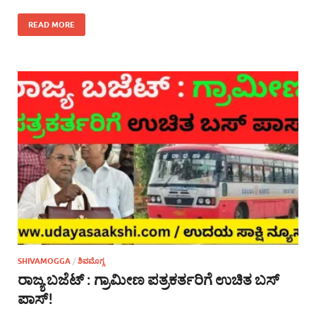
READ MORE
SHIVAMOGGA
/
ಶಿವಮೊಗ್ಗ
ರಾಜ್ಯ ಬಜೆಟ್ : ಗ್ರಾಮೀಣ ಪತ್ರಕರ್ತರಿಗೆ ಉಚಿತ ಬಸ್
ಪಾಸ್!