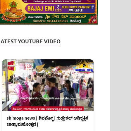
LATEST YOUTUBE VIDEO
shimoga news | ಶಿವಮೊಗ್ಗ | ಗುಡ್ಡೇಕಲ್ ಅಡಿಕೃತ್ತಿಕೆ
ಜಾತ್ರಾ ಮಹೋತ್ಸವ |