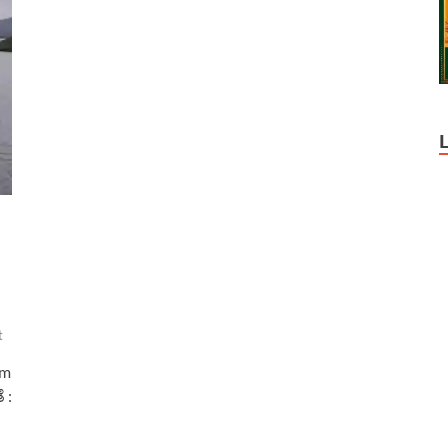
t
am
 :