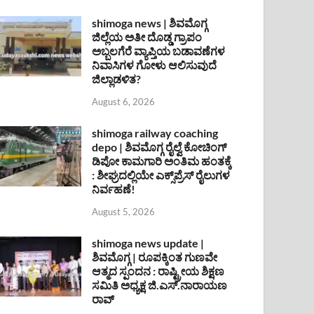
shimoga news | ಶಿವಮೊಗ್ಗ
ಜಿಲ್ಲೆಯ ಅತೀ ದೊಡ್ಡ ಗ್ರಾಪಂ
ಅಬ್ಬಲಗೆರೆ ವ್ಯಾಪ್ತಿಯ ಬಡಾವಣೆಗಳ
ನಿವಾಸಿಗಳ ಗೋಳು ಆಲಿಸುವುದೆ
ಜಿಲ್ಲಾಡಳಿತ?
August 6, 2026
shimoga railway coaching
depo | ಶಿವಮೊಗ್ಗ ರೈಲ್ವೆ ಕೋಚಿಂಗ್
ಡಿಪೋ ಕಾಮಗಾರಿ ಅಂತಿಮ ಹಂತಕ್ಕೆ
: ಶೀಘ್ರದಲ್ಲಿಯೇ ಎಕ್ಸ್‌ಪ್ರೆಸ್ ರೈಲುಗಳ
ನಿರ್ವಹಣೆ!
August 5, 2026
shimoga news update |
ಶಿವಮೊಗ್ಗ | ರೂಪಕ್ಕಿಂತ ಗುಣವೇ
ಆತ್ಮದ ಸ್ಪಂದನ : ರಾಷ್ಟ್ರೀಯ ಶಿಕ್ಷಣ
ಸಮಿತಿ ಅಧ್ಯಕ್ಷ ಜಿ.ಎಸ್.ನಾರಾಯಣ
ರಾವ್