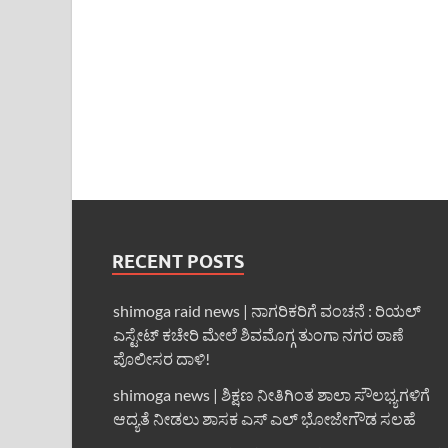
RECENT POSTS
shimoga raid news | ನಾಗರಿಕರಿಗೆ ವಂಚನೆ : ರಿಯಲ್
ಎಸ್ಟೇಟ್ ಕಚೇರಿ ಮೇಲೆ ಶಿವಮೊಗ್ಗ ತುಂಗಾ ನಗರ ಠಾಣೆ
ಪೊಲೀಸರ ದಾಳಿ!
shimoga news | ಶಿಕ್ಷಣ ನೀತಿಗಿಂತ ಶಾಲಾ ಸೌಲಭ್ಯಗಳಿಗೆ
ಆದ್ಯತೆ ನೀಡಲು ಶಾಸಕ ಎಸ್ ಎಲ್ ಭೋಜೇಗೌಡ ಸಲಹೆ