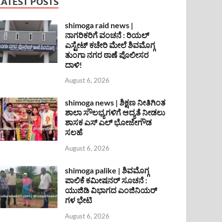
LATEST POSTS
shimoga raid news |
ನಾಗರಿಕರಿಗೆ ವಂಚನೆ : ರಿಯಲ್
ಎಸ್ಟೇಟ್ ಕಚೇರಿ ಮೇಲೆ ಶಿವಮೊಗ್ಗ
ತುಂಗಾ ನಗರ ಠಾಣೆ ಪೊಲೀಸರ
ದಾಳಿ!
August 6, 2026
shimoga news | ಶಿಕ್ಷಣ ನೀತಿಗಿಂತ
ಶಾಲಾ ಸೌಲಭ್ಯಗಳಿಗೆ ಆದ್ಯತೆ ನೀಡಲು
ಶಾಸಕ ಎಸ್ ಎಲ್ ಭೋಜೇಗೌಡ
ಸಲಹೆ
August 6, 2026
shimoga palike | ಶಿವಮೊಗ್ಗ
ಪಾಲಿಕೆ ಕಮೀಷನರ್ ಸೂಚನೆ :
ಯುಜಿಡಿ ವಿಭಾಗದ ಎಂಜಿನಿಯರ್
ಗಳ ಭೇಟಿ
August 6, 2026