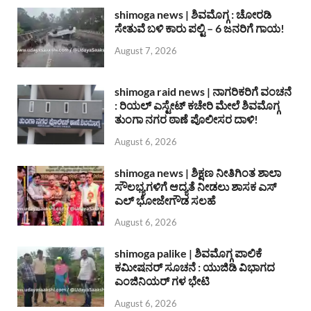
shimoga news | ಶಿವಮೊಗ್ಗ : ಚೋರಡಿ
ಸೇತುವೆ ಬಳಿ ಕಾರು ಪಲ್ಟಿ – 6 ಜನರಿಗೆ ಗಾಯ!
August 7, 2026
shimoga raid news | ನಾಗರಿಕರಿಗೆ ವಂಚನೆ
: ರಿಯಲ್ ಎಸ್ಟೇಟ್ ಕಚೇರಿ ಮೇಲೆ ಶಿವಮೊಗ್ಗ
ತುಂಗಾ ನಗರ ಠಾಣೆ ಪೊಲೀಸರ ದಾಳಿ!
August 6, 2026
shimoga news | ಶಿಕ್ಷಣ ನೀತಿಗಿಂತ ಶಾಲಾ
ಸೌಲಭ್ಯಗಳಿಗೆ ಆದ್ಯತೆ ನೀಡಲು ಶಾಸಕ ಎಸ್
ಎಲ್ ಭೋಜೇಗೌಡ ಸಲಹೆ
August 6, 2026
shimoga palike | ಶಿವಮೊಗ್ಗ ಪಾಲಿಕೆ
ಕಮೀಷನರ್ ಸೂಚನೆ : ಯುಜಿಡಿ ವಿಭಾಗದ
ಎಂಜಿನಿಯರ್ ಗಳ ಭೇಟಿ
August 6, 2026