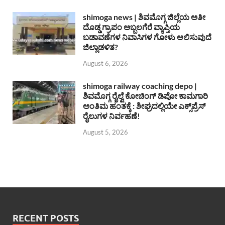
shimoga news | ಶಿವಮೊಗ್ಗ ಜಿಲ್ಲೆಯ ಅತೀ
ದೊಡ್ಡ ಗ್ರಾಪಂ ಅಬ್ಬಲಗೆರೆ ವ್ಯಾಪ್ತಿಯ
ಬಡಾವಣೆಗಳ ನಿವಾಸಿಗಳ ಗೋಳು ಆಲಿಸುವುದೆ
ಜಿಲ್ಲಾಡಳಿತ?
August 6, 2026
shimoga railway coaching depo |
ಶಿವಮೊಗ್ಗ ರೈಲ್ವೆ ಕೋಚಿಂಗ್ ಡಿಪೋ ಕಾಮಗಾರಿ
ಅಂತಿಮ ಹಂತಕ್ಕೆ : ಶೀಘ್ರದಲ್ಲಿಯೇ ಎಕ್ಸ್‌ಪ್ರೆಸ್
ರೈಲುಗಳ ನಿರ್ವಹಣೆ!
August 5, 2026
RECENT POSTS