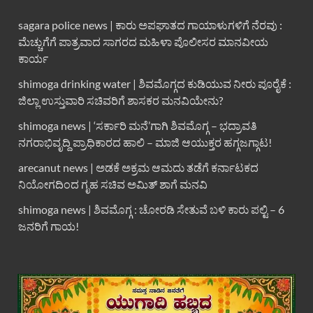
sagara police news | ಕಾರು ಅಪಘಾತದ ಗಾಯಾಳುಗಳಿಗೆ ನೆರವು :
ಮೆಚ್ಚುಗೆಗೆ ಪಾತ್ರವಾದ ಸಾಗರದ ಮಹಿಳಾ ಪೊಲೀಸರ ಮಾನವೀಯ
ಕಾರ್ಯ
shimoga drinking water | ಶಿವಮೊಗ್ಗದ ಕುಡಿಯುವ ನೀರು ಪೂರೈಕೆ :
ಜಿಲ್ಲಾ ಉಸ್ತುವಾರಿ ಸಚಿವರಿಗೆ ಶಾಸಕರ ಮನವಿಯೇನು?
shimoga news | ‘ಸರ್ಕಾರಿ ಮನೆ’ಗಾಗಿ ಶಿವಮೊಗ್ಗ – ಭದ್ರಾವತಿ
ನಗರಾಭಿವೃದ್ದಿ ಪ್ರಾಧಿಕಾರದ ಹಾಲಿ – ಮಾಜಿ ಆಯುಕ್ತರ ಹಗ್ಗಜಗ್ಗಾಟ!
arecanut news | ಅಡಕೆ ಅಕ್ರಮ ಆಮದು ತಡೆಗೆ ಕರ್ನಾಟಕದ
ನಿಯೋಗದಿಂದ ಗೃಹ ಸಚಿವ ಅಮಿತ್ ಶಾಗೆ ಮನವಿ
shimoga news | ಶಿವಮೊಗ್ಗ : ಚೋರಡಿ ಸೇತುವೆ ಬಳಿ ಕಾರು ಪಲ್ಟಿ – 6
ಜನರಿಗೆ ಗಾಯ!