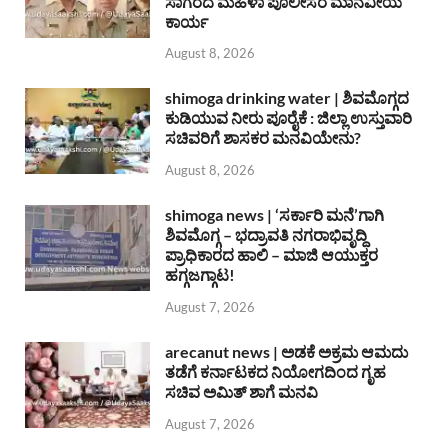
ಸಾಗರದ ಮಹಿಳಾ ಪೊಲೀಸರ ಮಾನವೀಯ
ಕಾರ್ಯ
August 8, 2026
shimoga drinking water | ಶಿವಮೊಗ್ಗದ
ಕುಡಿಯುವ ನೀರು ಪೂರೈಕೆ : ಜಿಲ್ಲಾ ಉಸ್ತುವಾರಿ
ಸಚಿವರಿಗೆ ಶಾಸಕರ ಮನವಿಯೇನು?
August 8, 2026
shimoga news | ‘ಸರ್ಕಾರಿ ಮನೆ’ಗಾಗಿ
ಶಿವಮೊಗ್ಗ – ಭದ್ರಾವತಿ ನಗರಾಭಿವೃದ್ದಿ
ಪ್ರಾಧಿಕಾರದ ಹಾಲಿ – ಮಾಜಿ ಆಯುಕ್ತರ
ಹಗ್ಗಜಗ್ಗಾಟ!
August 7, 2026
arecanut news | ಅಡಕೆ ಅಕ್ರಮ ಆಮದು
ತಡೆಗೆ ಕರ್ನಾಟಕದ ನಿಯೋಗದಿಂದ ಗೃಹ
ಸಚಿವ ಅಮಿತ್ ಶಾಗೆ ಮನವಿ
August 7, 2026