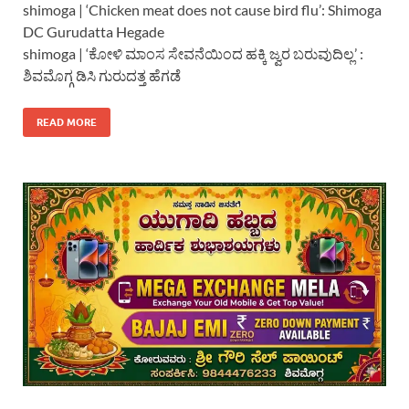
shimoga | ‘Chicken meat does not cause bird flu’: Shimoga
DC Gurudatta Hegade
shimoga | ‘ಕೋಳಿ ಮಾಂಸ ಸೇವನೆಯಿಂದ ಹಕ್ಕಿ ಜ್ವರ ಬರುವುದಿಲ್ಲ’ :
ಶಿವಮೊಗ್ಗ ಡಿಸಿ ಗುರುದತ್ತ ಹೆಗಡೆ
READ MORE