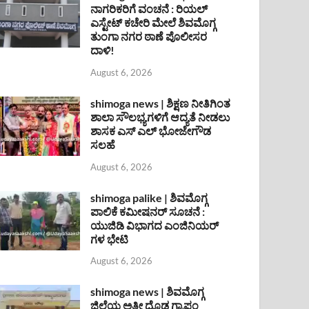
ನಾಗರಿಕರಿಗೆ ವಂಚನೆ : ರಿಯಲ್
ಎಸ್ಟೇಟ್ ಕಚೇರಿ ಮೇಲೆ ಶಿವಮೊಗ್ಗ
ತುಂಗಾ ನಗರ ಠಾಣೆ ಪೊಲೀಸರ
ದಾಳಿ!
August 6, 2026
shimoga news | ಶಿಕ್ಷಣ ನೀತಿಗಿಂತ
ಶಾಲಾ ಸೌಲಭ್ಯಗಳಿಗೆ ಆದ್ಯತೆ ನೀಡಲು
ಶಾಸಕ ಎಸ್ ಎಲ್ ಭೋಜೇಗೌಡ
ಸಲಹೆ
August 6, 2026
shimoga palike | ಶಿವಮೊಗ್ಗ
ಪಾಲಿಕೆ ಕಮೀಷನರ್ ಸೂಚನೆ :
ಯುಜಿಡಿ ವಿಭಾಗದ ಎಂಜಿನಿಯರ್
ಗಳ ಭೇಟಿ
August 6, 2026
shimoga news | ಶಿವಮೊಗ್ಗ
ಜಿಲ್ಲೆಯ ಅತೀ ದೊಡ್ಡ ಗ್ರಾಪಂ