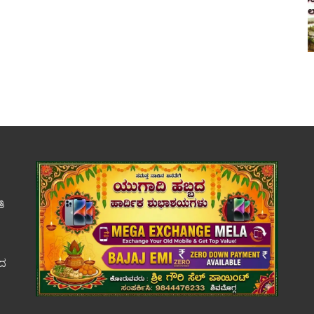
ತಿ
ಕದ