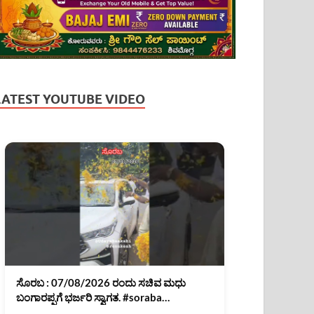
LATEST YOUTUBE VIDEO
ಸೊರಬ : 07/08/2026 ರಂದು ಸಚಿವ ಮಧು
ಬಂಗಾರಪ್ಪಗೆ ಭರ್ಜರಿ ಸ್ವಾಗತ. #soraba
#MadhuBangarappa #shimoga #shorts