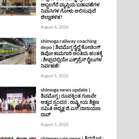
ಅಬ್ಬಲಗೆರೆ ವ್ಯಾಪ್ತಿಯ ಬಡಾವಣೆಗಳ
ನಿವಾಸಿಗಳ ಗೋಳು ಆಲಿಸುವುದೆ
ಜಿಲ್ಲಾಡಳಿತ?
August 6, 2026
shimoga railway coaching
depo | ಶಿವಮೊಗ್ಗ ರೈಲ್ವೆ ಕೋಚಿಂಗ್
ಡಿಪೋ ಕಾಮಗಾರಿ ಅಂತಿಮ ಹಂತಕ್ಕೆ
: ಶೀಘ್ರದಲ್ಲಿಯೇ ಎಕ್ಸ್‌ಪ್ರೆಸ್ ರೈಲುಗಳ
ನಿರ್ವಹಣೆ!
August 5, 2026
shimoga news update |
ಶಿವಮೊಗ್ಗ | ರೂಪಕ್ಕಿಂತ ಗುಣವೇ
ಆತ್ಮದ ಸ್ಪಂದನ : ರಾಷ್ಟ್ರೀಯ ಶಿಕ್ಷಣ
ಸಮಿತಿ ಅಧ್ಯಕ್ಷ ಜಿ.ಎಸ್.ನಾರಾಯಣ
ರಾವ್
August 5, 2026
shimoga rain news | ಶಿವಮೊಗ್ಗ :