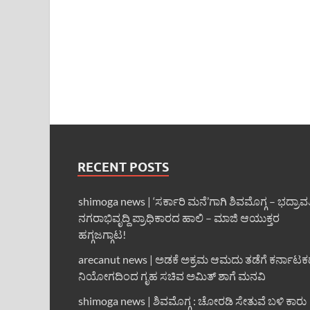
RECENT POSTS
shimoga news | ‘ಸರ್ಕಾರಿ ಮನೆ’ಗಾಗಿ ಶಿವಮೊಗ್ಗ – ಭದ್ರಾವ
ನಗರಾಭಿವೃದ್ದಿ ಪ್ರಾಧಿಕಾರದ ಹಾಲಿ – ಮಾಜಿ ಆಯುಕ್ತರ
ಹಗ್ಗಜಗ್ಗಾಟ!
arecanut news | ಅಡಕೆ ಅಕ್ರಮ ಆಮದು ತಡೆಗೆ ಕರ್ನಾಟ
ನಿಯೋಗದಿಂದ ಗೃಹ ಸಚಿವ ಅಮಿತ್ ಶಾಗೆ ಮನವಿ
shimoga news | ಶಿವಮೊಗ್ಗ : ಚೋರಡಿ ಸೇತುವೆ ಬಳಿ ಕಾರು