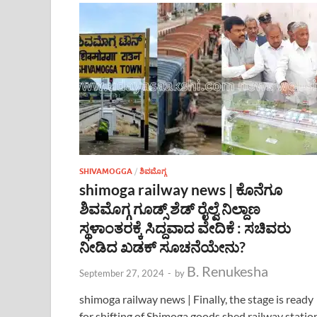
SHIVAMOGGA
/
ಶಿವಮೊಗ್ಗ
shimoga railway news | ಕೊನೆಗೂ
ಶಿವಮೊಗ್ಗ ಗೂಡ್ಸ್ ಶೆಡ್ ರೈಲ್ವೆ ನಿಲ್ದಾಣ
ಸ್ಥಳಾಂತರಕ್ಕೆ ಸಿದ್ದವಾದ ವೇದಿಕೆ : ಸಚಿವರು
ನೀಡಿದ ಖಡಕ್ ಸೂಚನೆಯೇನು?
B. Renukesha
September 27, 2024
-
by
shimoga railway news | Finally, the stage is ready
for shifting of Shimoga goods shed railway statio