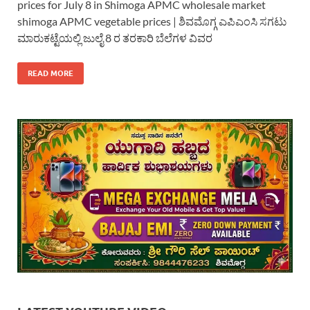
prices for July 8 in Shimoga APMC wholesale market
shimoga APMC vegetable prices | ಶಿವಮೊಗ್ಗ ಎಪಿಎಂಸಿ ಸಗಟು
ಮಾರುಕಟ್ಟೆಯಲ್ಲಿ ಜುಲೈ 8 ರ ತರಕಾರಿ ಬೆಲೆಗಳ ವಿವರ
READ MORE