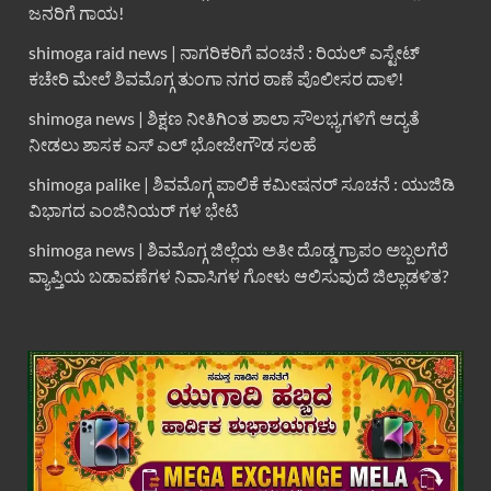
ಜನರಿಗೆ ಗಾಯ!
shimoga raid news | ನಾಗರಿಕರಿಗೆ ವಂಚನೆ : ರಿಯಲ್ ಎಸ್ಟೇಟ್
ಕಚೇರಿ ಮೇಲೆ ಶಿವಮೊಗ್ಗ ತುಂಗಾ ನಗರ ಠಾಣೆ ಪೊಲೀಸರ ದಾಳಿ!
shimoga news | ಶಿಕ್ಷಣ ನೀತಿಗಿಂತ ಶಾಲಾ ಸೌಲಭ್ಯಗಳಿಗೆ ಆದ್ಯತೆ
ನೀಡಲು ಶಾಸಕ ಎಸ್ ಎಲ್ ಭೋಜೇಗೌಡ ಸಲಹೆ
shimoga palike | ಶಿವಮೊಗ್ಗ ಪಾಲಿಕೆ ಕಮೀಷನರ್ ಸೂಚನೆ : ಯುಜಿಡಿ
ವಿಭಾಗದ ಎಂಜಿನಿಯರ್ ಗಳ ಭೇಟಿ
shimoga news | ಶಿವಮೊಗ್ಗ ಜಿಲ್ಲೆಯ ಅತೀ ದೊಡ್ಡ ಗ್ರಾಪಂ ಅಬ್ಬಲಗೆರೆ
ವ್ಯಾಪ್ತಿಯ ಬಡಾವಣೆಗಳ ನಿವಾಸಿಗಳ ಗೋಳು ಆಲಿಸುವುದೆ ಜಿಲ್ಲಾಡಳಿತ?