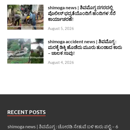
shimoga news | ಶಿವಮೊಗ್ಗ ನಗರದಲ್ಲಿ
ಪೊಲೀಸ್ ಭದ್ರತೆಯೊಂದಿಗೆ ಹಂದಿಗಳ ಸೆರೆ
ಕಾರ್ಯಾಚರಣೆ!
August 5, 2026
shimoga accident news | ಶಿವಮೊಗ್ಗ :
ಮರಕ್ಕೆ ಡಿಕ್ಕಿ ಹೊಡೆದು ಮೂರು ತುಂಡಾದ ಕಾರು
– ಚಾಲಕ ಸಾವು!
August 4, 2026
RECENT POSTS
shimoga news | ಶಿವಮೊಗ್ಗ : ಚೋರಡಿ ಸೇತುವೆ ಬಳಿ ಕಾರು ಪಲ್ಟಿ – 6