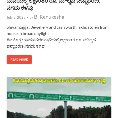
ಮನೆಯಲ್ಲಿ ಲಕ್ಷಾಂತರ ರೂ. ಮೌಲ್ಯದ ಚಿನ್ನಾಭರಣ,
ನಗದು ಕಳವು
B. Renukesha
July 8, 2025
-
by
Shivamogga : Jewellery and cash worth lakhs stolen from
house in broad daylight
ಶಿವಮೊಗ್ಗ : ಹಾಡಹಗಲೇ ಮನೆಯಲ್ಲಿ ಲಕ್ಷಾಂತರ ರೂ. ಮೌಲ್ಯದ
ಚಿನ್ನಾಭರಣ, ನಗದು ಕಳವು
READ MORE