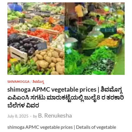
SHIVAMOGGA
/
ಶಿವಮೊಗ್ಗ
shimoga APMC vegetable prices | ಶಿವಮೊಗ್ಗ
ಎಪಿಎಂಸಿ ಸಗಟು ಮಾರುಕಟ್ಟೆಯಲ್ಲಿ ಜುಲೈ 8 ರ ತರಕಾರಿ
ಬೆಲೆಗಳ ವಿವರ
B. Renukesha
July 8, 2025
-
by
shimoga APMC vegetable prices | Details of vegetable