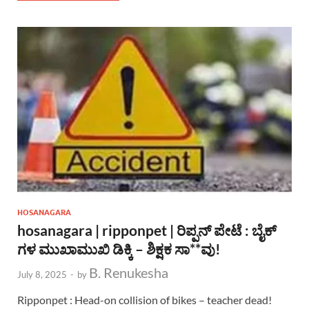
HOSANAGARA
hosanagara | ripponpet | ರಿಪ್ಪನ್ ಪೇಟೆ : ಬೈಕ್
ಗಳ ಮುಖಾಮುಖಿ ಡಿಕ್ಕಿ – ಶಿಕ್ಷಕ ಸಾ**ವು!
B. Renukesha
July 8, 2025
-
by
Ripponpet : Head-on collision of bikes – teacher dead!