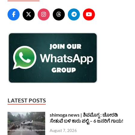
LATEST POSTS
shimoga news | ಶಿವಮೊಗ್ಗ : ಚೋರಡಿ
ಸೇತುವೆ ಬಳಿ ಕಾರು ಪಲ್ಟಿ – 6 ಜನರಿಗೆ ಗಾಯ!
August 7, 2026