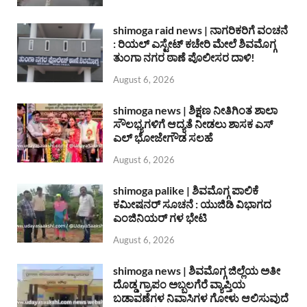
shimoga raid news | ನಾಗರಿಕರಿಗೆ ವಂಚನೆ
: ರಿಯಲ್ ಎಸ್ಟೇಟ್ ಕಚೇರಿ ಮೇಲೆ ಶಿವಮೊಗ್ಗ
ತುಂಗಾ ನಗರ ಠಾಣೆ ಪೊಲೀಸರ ದಾಳಿ!
August 6, 2026
shimoga news | ಶಿಕ್ಷಣ ನೀತಿಗಿಂತ ಶಾಲಾ
ಸೌಲಭ್ಯಗಳಿಗೆ ಆದ್ಯತೆ ನೀಡಲು ಶಾಸಕ ಎಸ್
ಎಲ್ ಭೋಜೇಗೌಡ ಸಲಹೆ
August 6, 2026
shimoga palike | ಶಿವಮೊಗ್ಗ ಪಾಲಿಕೆ
ಕಮೀಷನರ್ ಸೂಚನೆ : ಯುಜಿಡಿ ವಿಭಾಗದ
ಎಂಜಿನಿಯರ್ ಗಳ ಭೇಟಿ
August 6, 2026
shimoga news | ಶಿವಮೊಗ್ಗ ಜಿಲ್ಲೆಯ ಅತೀ
ದೊಡ್ಡ ಗ್ರಾಪಂ ಅಬ್ಬಲಗೆರೆ ವ್ಯಾಪ್ತಿಯ
ಬಡಾವಣೆಗಳ ನಿವಾಸಿಗಳ ಗೋಳು ಆಲಿಸುವುದೆ