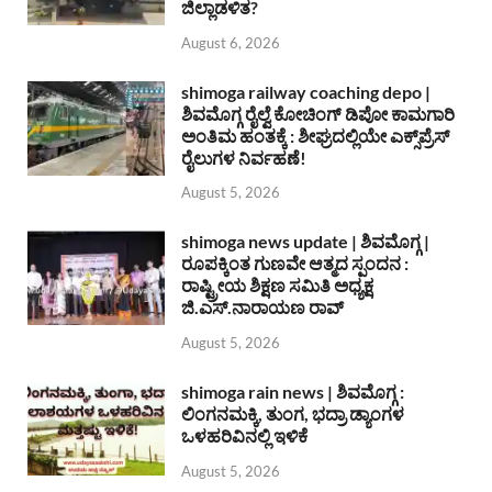
ಜಿಲ್ಲಾಡಳಿತ?
August 6, 2026
shimoga railway coaching depo |
ಶಿವಮೊಗ್ಗ ರೈಲ್ವೆ ಕೋಚಿಂಗ್ ಡಿಪೋ ಕಾಮಗಾರಿ
ಅಂತಿಮ ಹಂತಕ್ಕೆ : ಶೀಘ್ರದಲ್ಲಿಯೇ ಎಕ್ಸ್‌ಪ್ರೆಸ್
ರೈಲುಗಳ ನಿರ್ವಹಣೆ!
August 5, 2026
shimoga news update | ಶಿವಮೊಗ್ಗ |
ರೂಪಕ್ಕಿಂತ ಗುಣವೇ ಆತ್ಮದ ಸ್ಪಂದನ :
ರಾಷ್ಟ್ರೀಯ ಶಿಕ್ಷಣ ಸಮಿತಿ ಅಧ್ಯಕ್ಷ
ಜಿ.ಎಸ್.ನಾರಾಯಣ ರಾವ್
August 5, 2026
shimoga rain news | ಶಿವಮೊಗ್ಗ :
ಲಿಂಗನಮಕ್ಕಿ, ತುಂಗ, ಭದ್ರಾ ಡ್ಯಾಂಗಳ
ಒಳಹರಿವಿನಲ್ಲಿ ಇಳಿಕೆ
August 5, 2026