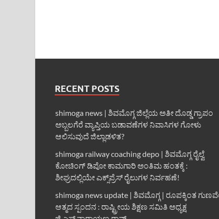
RECENT POSTS
shimoga news | ಶಿವಮೊಗ್ಗ ಜಿಲ್ಲೆಯ ಅತೀ ದೊಡ್ಡ ಗ್ರಾಪಂ
ಅಬ್ಬಲಗೆರೆ ವ್ಯಾಪ್ತಿಯ ಬಡಾವಣೆಗಳ ನಿವಾಸಿಗಳ ಗೋಳು
ಆಲಿಸುವುದೆ ಜಿಲ್ಲಾಡಳಿತ?
shimoga railway coaching depo | ಶಿವಮೊಗ್ಗ ರೈಲ್ವೆ
ಕೋಚಿಂಗ್ ಡಿಪೋ ಕಾಮಗಾರಿ ಅಂತಿಮ ಹಂತಕ್ಕೆ :
ಶೀಘ್ರದಲ್ಲಿಯೇ ಎಕ್ಸ್‌ಪ್ರೆಸ್ ರೈಲುಗಳ ನಿರ್ವಹಣೆ!
shimoga news update | ಶಿವಮೊಗ್ಗ | ರೂಪಕ್ಕಿಂತ ಗುಣವ
ಆತ್ಮದ ಸ್ಪಂದನ : ರಾಷ್ಟ್ರೀಯ ಶಿಕ್ಷಣ ಸಮಿತಿ ಅಧ್ಯಕ್ಷ
ಜಿ.ಎಸ್.ನಾರಾಯಣ ರಾವ್