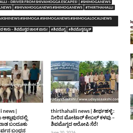
ALLI – DRIVER FROM SHIVAMOGGA ESCAPES!
#SHIMOGANEWS
LNEWS
#SHIVAMOGGANEWS #SHIMOGANEWS
#THIRTHAHALLI
YASAAKSHINEWS #SHIMOGA #SHIMOGANEWS #SHIMOGALOCALNEWS
ಯಾದ ಕಾರು – ಶಿವಮೊಗ್ಗದ ಚಾಲಕ ಪಾರು!
#ಶಿವಮೊಗ್ಗ
#ಶಿವಮೊಗ್ಗನ್ಯೂಸ್
i news |
thirthahalli news | ತೀರ್ಥಹಳ್ಳಿ :
 ಅಕ್ಲಾಪುರದಲ್ಲಿ
ನೀರಿನ ಮೋಟಾರ್ ಕೇಬಲ್ ಕಳವು –
 ನಾಡ ಬಂದೂಕು
ಶಿವಮೊಗ್ಗದ ಆರೋಪಿ ಸೆರೆ!
 ಓರ್ವನ ಬಂಧನ
June 20, 2026