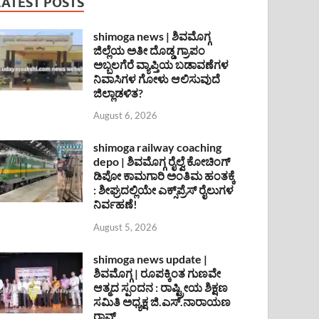
LATEST POSTS
shimoga news | ಶಿವಮೊಗ್ಗ
ಜಿಲ್ಲೆಯ ಅತೀ ದೊಡ್ಡ ಗ್ರಾಪಂ
ಅಬ್ಬಲಗೆರೆ ವ್ಯಾಪ್ತಿಯ ಬಡಾವಣೆಗಳ
ನಿವಾಸಿಗಳ ಗೋಳು ಆಲಿಸುವುದೆ
ಜಿಲ್ಲಾಡಳಿತ?
August 6, 2026
shimoga railway coaching
depo | ಶಿವಮೊಗ್ಗ ರೈಲ್ವೆ ಕೋಚಿಂಗ್
ಡಿಪೋ ಕಾಮಗಾರಿ ಅಂತಿಮ ಹಂತಕ್ಕೆ
: ಶೀಘ್ರದಲ್ಲಿಯೇ ಎಕ್ಸ್‌ಪ್ರೆಸ್ ರೈಲುಗಳ
ನಿರ್ವಹಣೆ!
August 5, 2026
shimoga news update |
ಶಿವಮೊಗ್ಗ | ರೂಪಕ್ಕಿಂತ ಗುಣವೇ
ಆತ್ಮದ ಸ್ಪಂದನ : ರಾಷ್ಟ್ರೀಯ ಶಿಕ್ಷಣ
ಸಮಿತಿ ಅಧ್ಯಕ್ಷ ಜಿ.ಎಸ್.ನಾರಾಯಣ
ರಾವ್