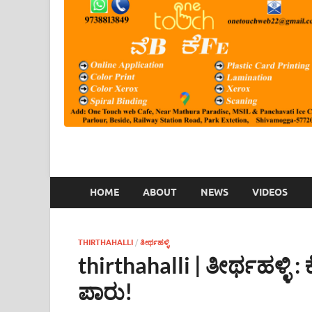
HOME
ABOUT
NEWS
VIDEOS
THIRTHAHALLI
/
ತೀರ್ಥಹಳ್ಳಿ
thirthahalli | ತೀರ್ಥಹಳ್ಳಿ 
ಪಾರು!