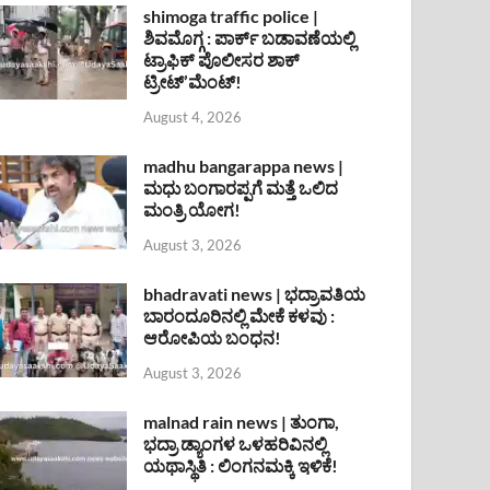
shimoga traffic police |
ಶಿವಮೊಗ್ಗ : ಪಾರ್ಕ್ ಬಡಾವಣೆಯಲ್ಲಿ
ಟ್ರಾಫಿಕ್ ಪೊಲೀಸರ ಶಾಕ್
ಟ್ರೀಟ್’ಮೆಂಟ್!
August 4, 2026
madhu bangarappa news |
ಮಧು ಬಂಗಾರಪ್ಪಗೆ ಮತ್ತೆ ಒಲಿದ
ಮಂತ್ರಿ ಯೋಗ!
August 3, 2026
bhadravati news | ಭದ್ರಾವತಿಯ
ಬಾರಂದೂರಿನಲ್ಲಿ ಮೇಕೆ ಕಳವು :
ಆರೋಪಿಯ ಬಂಧನ!
August 3, 2026
malnad rain news | ತುಂಗಾ,
ಭದ್ರಾ ಡ್ಯಾಂಗಳ ಒಳಹರಿವಿನಲ್ಲಿ
ಯಥಾಸ್ಥಿತಿ : ಲಿಂಗನಮಕ್ಕಿ ಇಳಿಕೆ!