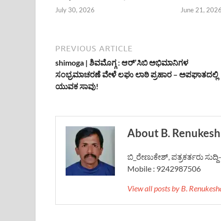
July 30, 2026
June 21, 202
PREVIOUS ARTICLE
shimoga | ಶಿವಮೊಗ್ಗ : ಆರ್’ಸಿಬಿ ಅಭಿಮಾನಿಗಳ
ಸಂಭ್ರಮಾಚರಣೆ ವೇಳೆ ಲಘು ಲಾಠಿ ಪ್ರಹಾರ – ಅಪಘಾತದಲ್ಲಿ
ಯುವಕ ಸಾವು!
About B. Renukesh
ಬಿ_ರೇಣುಕೇಶ್, ಪತ್ರಕರ್ತರು ಸುದ್
Mobile : 9242987506
View all posts by B. Renukes