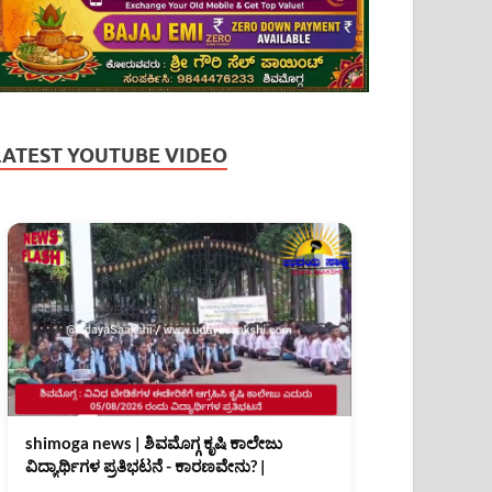
LATEST YOUTUBE VIDEO
shimoga news | ಶಿವಮೊಗ್ಗ ಕೃಷಿ ಕಾಲೇಜು
ವಿದ್ಯಾರ್ಥಿಗಳ ಪ್ರತಿಭಟನೆ - ಕಾರಣವೇನು? |