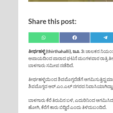
Share this post:
ತೀರ್ಥಹಳ್ಳಿ (thirthahalli), ಜೂ. 3:
ಚಾಲಕನ ನಿಯಂತ್ರಣ
ಅಪಾಯದಿಂದ ಪಾರಾದ ಘಟನೆ ಮಂಗಳವಾರ ರಾತ್ರಿ ತೀರ್
ಬಾಳಗಾರು ಸಮೀಪ ನಡೆದಿದೆ.
ತೀರ್ಥಹಳ್ಳಿಯಿಂದ ಶಿವಮೊಗ್ಗದೆಡೆಗೆ ಆಗಮಿಸುತ್ತಿದ್ದ ಮಾರುತಿ
ಶಿವಮೊಗ್ಗದ ಆರ್.ಎಂ.ಎಲ್ ನಗರದ ನಿವಾಸಿಯಾಗಿದ್ದಾ
ಬಾಳಗಾರು ಕೆರೆ ತಿರುವಿನ ಬಳಿ, ಎದುರಿನಿಂದ ಆಗಮಿಸಿದ ಕ
ಹೋಗಿ, ಕೆರೆಗೆ ಕಾರು ಬಿದ್ದಿದೆ ಎಂದು ತಿಳಿದುಬಂದಿದೆ.