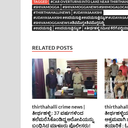
TAGGED
#CAR OVERTURNS INTO LAKE NEAR THIRTHAH
#SHIVAMOGGA
#SHIVAMOGGANEWS #SHIMOGALOCA
#THIRTHAHALLINEWS
#UDAYASAAKSHI
#UDAYASAAKSHI #ಉದಯಸಾಕ್ಷಿ #ಉದಯಸಾಕ್ಷಿನ್ಯೂಸ್ #UDA
#SHIVAMOGGANEWS #ಶಿವಮೊಗ್ಗ #ಶಿವಮೊಗ್ಗಸುದ್ದಿ
#ಉದಯಸಾಕ್ಷಿ
#ಉದಯಸಾಕ್ಷಿನ್ಯೂಸ್
#ತೀರ್ಥಹಳ್ಳಿ ಸಮೀಪ ಕೆರೆಗೆ ಪಲ್ಟಿ
RELATED POSTS
thirthahalli crime news |
thirthahall
ತೀರ್ಥಹಳ್ಳಿ : 37 ವರ್ಷಗಳಿಂದ
ತೀರ್ಥಹಳ್ಳಿಯ
ತಲೆಮರೆಸಿಕೊಂಡಿದ್ದ ಆರೋಪಿಯನ್ನು
ಅಕ್ರಮವಾಗಿ
ಬಂಧಿಸಿದ ಮಾಳೂರು ಪೊಲೀಸರು!
ತಯಾರಿಕೆ :