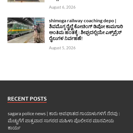
August 6, 2026
shimoga railway coaching depo |
ಶಿವಮೊಗ್ಗ ರೈಲ್ವೆ ಕೋಚಿಂಗ್ ಡಿಪೋ ಕಾಮಗಾರಿ
ಅಂತಿಮ ಹಂತಕ್ಕೆ : ಶೀಘ್ರದಲ್ಲಿಯೇ ಎಕ್ಸ್‌ಪ್ರೆಸ್
ರೈಲುಗಳ ನಿರ್ವಹಣೆ!
August 5, 2026
RECENT POSTS
sagara police news | ಕಾರು ಅಪಘಾತದ ಗಾಯಾಳುಗಳಿಗೆ ನೆರವು :
ಮೆಚ್ಚುಗೆಗೆ ಪಾತ್ರವಾದ ಸಾಗರದ ಮಹಿಳಾ ಪೊಲೀಸರ ಮಾನವೀಯ
ಕಾರ್ಯ