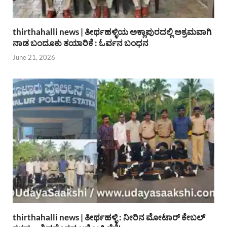
thirthahalli news | ತೀರ್ಥಹಳ್ಳಿಯ ಅಕ್ಲಾಪುರದಲ್ಲಿ ಅಕ್ರಮವಾಗಿ
ನಾಡ ಬಂದೂಕು ತಯಾರಿಕೆ : ಓರ್ವನ ಬಂಧನ
June 21, 2026
thirthahalli news | ತೀರ್ಥಹಳ್ಳಿ : ನೀರಿನ ಮೋಟಾರ್ ಕೇಬಲ್