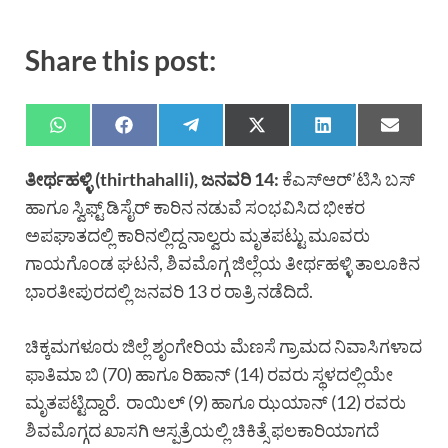
Share this post:
ತೀರ್ಥಹಳ್ಳಿ (thirthahalli), ಜನವರಿ 14:
ಕೆಎಸ್ಆರ್’ಟಿಸಿ ಬಸ್
ಹಾಗೂ ಸ್ವಿಫ್ಟ್ ಡಿಸೈರ್ ಕಾರಿನ ನಡುವೆ ಸಂಭವಿಸಿದ ಭೀಕರ
ಅಪಘಾತದಲ್ಲಿ ಕಾರಿನಲ್ಲಿದ್ದ ನಾಲ್ವರು ಮೃತಪಟ್ಟು ಮೂವರು
ಗಾಯಗೊಂಡ ಘಟನೆ, ಶಿವಮೊಗ್ಗ ಜಿಲ್ಲೆಯ ತೀರ್ಥಹಳ್ಳಿ ತಾಲೂಕಿನ
ಭಾರತೀಪುರದಲ್ಲಿ ಜನವರಿ 13 ರ ರಾತ್ರಿ ನಡೆದಿದೆ.
ಚಿಕ್ಕಮಗಳೂರು ಜಿಲ್ಲೆ ಶೃಂಗೇರಿಯ ಮೆಣಸೆ ಗ್ರಾಮದ ನಿವಾಸಿಗಳಾದ
ಫಾತಿಮಾ ಬಿ (70) ಹಾಗೂ ರಿಹಾನ್ (14) ರವರು ಸ್ಥಳದಲ್ಲಿಯೇ
ಮೃತಪಟ್ಟಿದ್ದಾರೆ. ರಾಯಿಲ್ (9) ಹಾಗೂ ಝಯಾನ್ (12) ರವರು
ಶಿವಮೊಗ್ಗದ ಖಾಸಗಿ ಆಸ್ಪತ್ರೆಯಲ್ಲಿ ಚಿಕಿತ್ಸೆ ಫಲಕಾರಿಯಾಗದೆ