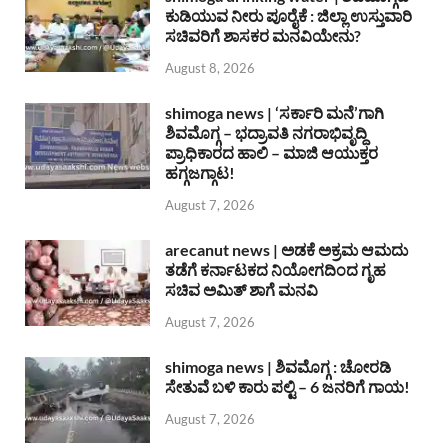
ಕುಡಿಯುವ ನೀರು ಪೂರೈಕೆ : ಜಿಲ್ಲಾ ಉಸ್ತುವಾರಿ
ಸಚಿವರಿಗೆ ಶಾಸಕರ ಮನವಿಯೇನು?
August 8, 2026
shimoga news | ‘ಸರ್ಕಾರಿ ಮನೆ’ಗಾಗಿ
ಶಿವಮೊಗ್ಗ – ಭದ್ರಾವತಿ ನಗರಾಭಿವೃದ್ದಿ
ಪ್ರಾಧಿಕಾರದ ಹಾಲಿ – ಮಾಜಿ ಆಯುಕ್ತರ
ಹಗ್ಗಜಗ್ಗಾಟ!
August 7, 2026
arecanut news | ಅಡಕೆ ಅಕ್ರಮ ಆಮದು
ತಡೆಗೆ ಕರ್ನಾಟಕದ ನಿಯೋಗದಿಂದ ಗೃಹ
ಸಚಿವ ಅಮಿತ್ ಶಾಗೆ ಮನವಿ
August 7, 2026
shimoga news | ಶಿವಮೊಗ್ಗ : ಚೋರಡಿ
ಸೇತುವೆ ಬಳಿ ಕಾರು ಪಲ್ಟಿ – 6 ಜನರಿಗೆ ಗಾಯ!
August 7, 2026