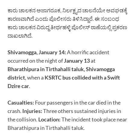
ಕಾರು ಚಾಲಕನ ಅಜಾಗರೂಕ, ನಿರ್ಲಕ್ಷ್ಯದ ಚಾಲನೆಯೇ ಅವಘಡಕ್ಕೆ
ಕಾರಣವಾಗಿದೆ ಎಂದು ಪೊಲೀಸರು ತಿಳಿಸಿದ್ದಾರೆ. ಈ ಸಂಬಂಧ
ಕಾರು ಚಾಲಕನ ವಿರುದ್ದ ತೀರ್ಥಹಳ್ಳಿ ಪೊಲೀಸ್ ಠಾಣೆಯಲ್ಲಿ ಪ್ರಕರಣ
ದಾಖಲಾಗಿದೆ.
Shivamogga, January 14:
A horrific accident
occurred on the night of
January 13
at
Bharathipura in Tirthahalli taluk, Shivamogga
district
, when a
KSRTC bus collided with a Swift
Dzire car
.
Casualties:
Four passengers in the car died in the
crash.
Injuries:
Three others sustained injuries in
the collision.
Location:
The incident took place near
Bharathipura in Tirthahalli taluk.