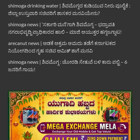
shimoga drinking water | ಶಿವಮೊಗ್ಗದ ಕುಡಿಯುವ ನೀರು ಪೂರೈಕೆ :
ಜಿಲ್ಲಾ ಉಸ್ತುವಾರಿ ಸಚಿವರಿಗೆ ಶಾಸಕರ ಮನವಿಯೇನು?
shimoga news | ‘ಸರ್ಕಾರಿ ಮನೆ’ಗಾಗಿ ಶಿವಮೊಗ್ಗ – ಭದ್ರಾವತಿ
ನಗರಾಭಿವೃದ್ದಿ ಪ್ರಾಧಿಕಾರದ ಹಾಲಿ – ಮಾಜಿ ಆಯುಕ್ತರ ಹಗ್ಗಜಗ್ಗಾಟ!
arecanut news | ಅಡಕೆ ಅಕ್ರಮ ಆಮದು ತಡೆಗೆ ಕರ್ನಾಟಕದ
ನಿಯೋಗದಿಂದ ಗೃಹ ಸಚಿವ ಅಮಿತ್ ಶಾಗೆ ಮನವಿ
shimoga news | ಶಿವಮೊಗ್ಗ : ಚೋರಡಿ ಸೇತುವೆ ಬಳಿ ಕಾರು ಪಲ್ಟಿ – 6
ಜನರಿಗೆ ಗಾಯ!