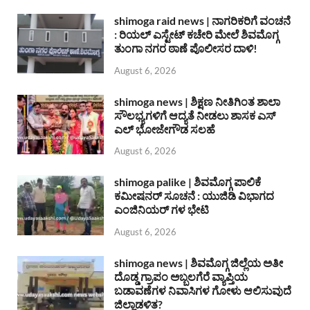
shimoga raid news | ನಾಗರಿಕರಿಗೆ ವಂಚನೆ
: ರಿಯಲ್ ಎಸ್ಟೇಟ್ ಕಚೇರಿ ಮೇಲೆ ಶಿವಮೊಗ್ಗ
ತುಂಗಾ ನಗರ ಠಾಣೆ ಪೊಲೀಸರ ದಾಳಿ!
August 6, 2026
shimoga news | ಶಿಕ್ಷಣ ನೀತಿಗಿಂತ ಶಾಲಾ
ಸೌಲಭ್ಯಗಳಿಗೆ ಆದ್ಯತೆ ನೀಡಲು ಶಾಸಕ ಎಸ್
ಎಲ್ ಭೋಜೇಗೌಡ ಸಲಹೆ
August 6, 2026
shimoga palike | ಶಿವಮೊಗ್ಗ ಪಾಲಿಕೆ
ಕಮೀಷನರ್ ಸೂಚನೆ : ಯುಜಿಡಿ ವಿಭಾಗದ
ಎಂಜಿನಿಯರ್ ಗಳ ಭೇಟಿ
August 6, 2026
shimoga news | ಶಿವಮೊಗ್ಗ ಜಿಲ್ಲೆಯ ಅತೀ
ದೊಡ್ಡ ಗ್ರಾಪಂ ಅಬ್ಬಲಗೆರೆ ವ್ಯಾಪ್ತಿಯ
ಬಡಾವಣೆಗಳ ನಿವಾಸಿಗಳ ಗೋಳು ಆಲಿಸುವುದೆ
ಜಿಲ್ಲಾಡಳಿತ?