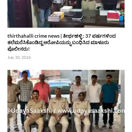
thirthahalli crime news | ತೀರ್ಥಹಳ್ಳಿ : 37 ವರ್ಷಗಳಿಂದ
ತಲೆಮರೆಸಿಕೊಂಡಿದ್ದ ಆರೋಪಿಯನ್ನು ಬಂಧಿಸಿದ ಮಾಳೂರು
ಪೊಲೀಸರು!
July 30, 2026