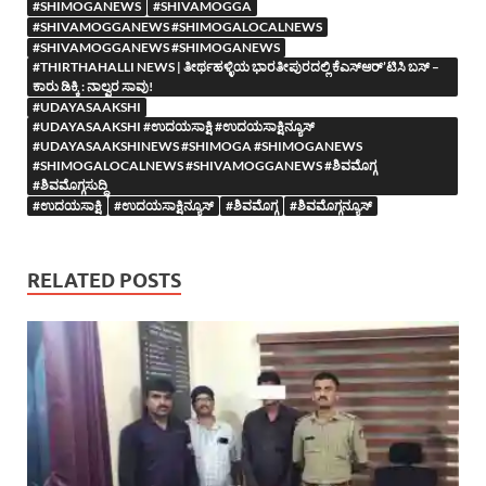
#SHIMOGANEWS
#SHIVAMOGGA
#SHIVAMOGGANEWS #SHIMOGALOCALNEWS
#SHIVAMOGGANEWS #SHIMOGANEWS
#THIRTHAHALLI NEWS | ತೀರ್ಥಹಳ್ಳಿಯ ಭಾರತೀಪುರದಲ್ಲಿ ಕೆಎಸ್ಆರ್’ಟಿಸಿ ಬಸ್ –
ಕಾರು ಡಿಕ್ಕಿ : ನಾಲ್ವರ ಸಾವು!
#UDAYASAAKSHI
#UDAYASAAKSHI #ಉದಯಸಾಕ್ಷಿ #ಉದಯಸಾಕ್ಷಿನ್ಯೂಸ್
#UDAYASAAKSHINEWS #SHIMOGA #SHIMOGANEWS
#SHIMOGALOCALNEWS #SHIVAMOGGANEWS #ಶಿವಮೊಗ್ಗ
#ಶಿವಮೊಗ್ಗಸುದ್ದಿ
#ಉದಯಸಾಕ್ಷಿ
#ಉದಯಸಾಕ್ಷಿನ್ಯೂಸ್
#ಶಿವಮೊಗ್ಗ
#ಶಿವಮೊಗ್ಗನ್ಯೂಸ್
RELATED POSTS