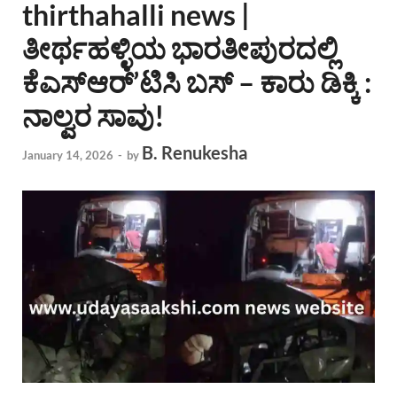
thirthahalli news |
ತೀರ್ಥಹಳ್ಳಿಯ ಭಾರತೀಪುರದಲ್ಲಿ
ಕೆಎಸ್ಆರ್’ಟಿಸಿ ಬಸ್ – ಕಾರು ಡಿಕ್ಕಿ :
ನಾಲ್ವರ ಸಾವು!
B. Renukesha
January 14, 2026
-
by