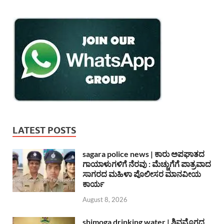
LATEST POSTS
sagara police news | ಕಾರು ಅಪಘಾತದ
ಗಾಯಾಳುಗಳಿಗೆ ನೆರವು : ಮೆಚ್ಚುಗೆಗೆ ಪಾತ್ರವಾದ
ಸಾಗರದ ಮಹಿಳಾ ಪೊಲೀಸರ ಮಾನವೀಯ
ಕಾರ್ಯ
August 8, 2026
shimoga drinking water | ಶಿವಮೊಗ್ಗದ