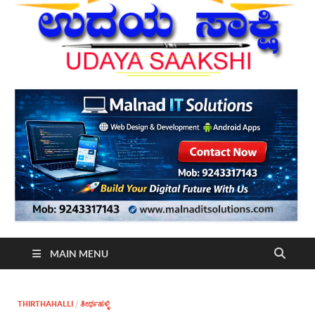
MAIN MENU
THIRTHAHALLI
/
ತೀರ್ಥಹಳ್ಳಿ