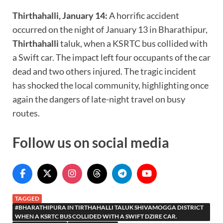
Thirthahalli, January 14:
A horrific accident
occurred on the night of January 13 in Bharathipur,
Thirthahalli
taluk, when a KSRTC bus collided with
a Swift car. The impact left four occupants of the car
dead and two others injured. The tragic incident
has shocked the local community, highlighting once
again the dangers of late-night travel on busy
routes.
Follow us on social media
TAGGED
#BHARATHIPURA IN TIRTHAHALLI TALUK SHIVAMOGGA DISTRICT
WHEN A KSRTC BUS COLLIDED WITH A SWIFT DZIRE CAR.