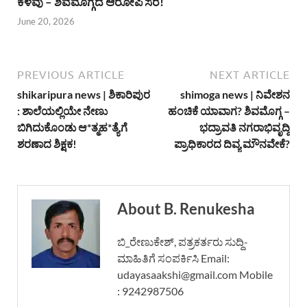
ಕಳವು – ಶಿವಮೊಗ್ಗದ ಆರೋಪಿ ಸೆರೆ!
June 20, 2026
PREVIOUS ARTICLE
NEXT ARTICLE
shikaripura news | ಶಿಕಾರಿಪುರ
shimoga news | ನಿವೇಶನ
: ಶಾಲೆಯಲ್ಲಿಯೇ ನೇಣು
ಹಂಚಿಕೆ ಯಾವಾಗ? ಶಿವಮೊಗ್ಗ –
ಬಿಗಿದುಕೊಂಡು ಆ*ತ್ಮಹ*ತ್ಯೆಗೆ
ಭದ್ರಾವತಿ ನಗರಾಭಿವೃದ್ದಿ
ಶರಣಾದ ಶಿಕ್ಷಕ!
ಪ್ರಾಧಿಕಾರದ ದಿವ್ಯ ಮೌನವೇಕೆ?
About B. Renukesha
ಬಿ_ರೇಣುಕೇಶ್, ಪತ್ರಕರ್ತರು ಸುದ್ದಿ-
ಮಾಹಿತಿಗೆ ಸಂಪರ್ಕಿಸಿ Email:
udayasaakshi@gmail.com Mobile
: 9242987506