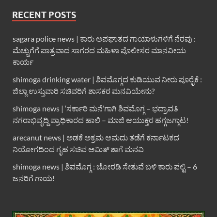
RECENT POSTS
sagara police news | ಕಾರು ಅಪಘಾತದ ಗಾಯಾಳುಗಳಿಗೆ ನೆರವು :
ಮೆಚ್ಚುಗೆಗೆ ಪಾತ್ರವಾದ ಸಾಗರದ ಮಹಿಳಾ ಪೊಲೀಸರ ಮಾನವೀಯ
ಕಾರ್ಯ
shimoga drinking water | ಶಿವಮೊಗ್ಗದ ಕುಡಿಯುವ ನೀರು ಪೂರೈಕೆ :
ಜಿಲ್ಲಾ ಉಸ್ತುವಾರಿ ಸಚಿವರಿಗೆ ಶಾಸಕರ ಮನವಿಯೇನು?
shimoga news | ‘ಸರ್ಕಾರಿ ಮನೆ’ಗಾಗಿ ಶಿವಮೊಗ್ಗ – ಭದ್ರಾವತಿ
ನಗರಾಭಿವೃದ್ದಿ ಪ್ರಾಧಿಕಾರದ ಹಾಲಿ – ಮಾಜಿ ಆಯುಕ್ತರ ಹಗ್ಗಜಗ್ಗಾಟ!
arecanut news | ಅಡಕೆ ಅಕ್ರಮ ಆಮದು ತಡೆಗೆ ಕರ್ನಾಟಕದ
ನಿಯೋಗದಿಂದ ಗೃಹ ಸಚಿವ ಅಮಿತ್ ಶಾಗೆ ಮನವಿ
shimoga news | ಶಿವಮೊಗ್ಗ : ಚೋರಡಿ ಸೇತುವೆ ಬಳಿ ಕಾರು ಪಲ್ಟಿ – 6
ಜನರಿಗೆ ಗಾಯ!