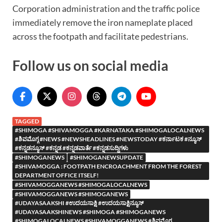
Corporation administration and the traffic police
immediately remove the iron nameplate placed
across the footpath and facilitate pedestrians.
Follow us on social media
TAGGED
#SHIMOGA #SHIVAMOGGA #KARNATAKA #SHIMOGALOCALNEWS
#ಶಿವಮೊಗ್ಗ #NEWS #NEWSHEADLINES #NEWSTODAY #ಕರ್ನಾಟಕ #ನ್ಯೂಸ್
#ಕನ್ನಡನ್ಯೂಸ್ #ಕನ್ನಡ #ಕನ್ನಡವಾರ್ತೆ #ಕನ್ನಡಸುದ್ದಿಗಳು
#SHIMOGANEWS
#SHIMOGANEWSUPDATE
#SHIVAMOGGA : FOOTPATH ENCROACHMENT FROM THE FOREST
DEPARTMENT OFFICE ITSELF!
#SHIVAMOGGANEWS #SHIMOGALOCALNEWS
#SHIVAMOGGANEWS #SHIMOGANEWS
#UDAYASAAKSHI #ಉದಯಸಾಕ್ಷಿ #ಉದಯಸಾಕ್ಷಿನ್ಯೂಸ್
#UDAYASAAKSHINEWS #SHIMOGA #SHIMOGANEWS
#SHIMOGALOCALNEWS #SHIVAMOGGANEWS #ಶಿವಮೊಗ್ಗ