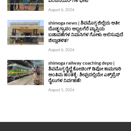
ಎಂಜಿನಿಯರ್ ಗಳ ಭೇಟಿ
August 6, 2026
shimoga news | ಶಿವಮೊಗ್ಗ ಜಿಲ್ಲೆಯ ಅತೀ
ದೊಡ್ಡ ಗ್ರಾಪಂ ಅಬ್ಬಲಗೆರೆ ವ್ಯಾಪ್ತಿಯ
ಬಡಾವಣೆಗಳ ನಿವಾಸಿಗಳ ಗೋಳು ಆಲಿಸುವುದೆ
ಜಿಲ್ಲಾಡಳಿತ?
August 6, 2026
shimoga railway coaching depo |
ಶಿವಮೊಗ್ಗ ರೈಲ್ವೆ ಕೋಚಿಂಗ್ ಡಿಪೋ ಕಾಮಗಾರಿ
ಅಂತಿಮ ಹಂತಕ್ಕೆ : ಶೀಘ್ರದಲ್ಲಿಯೇ ಎಕ್ಸ್‌ಪ್ರೆಸ್
ರೈಲುಗಳ ನಿರ್ವಹಣೆ!
August 5, 2026