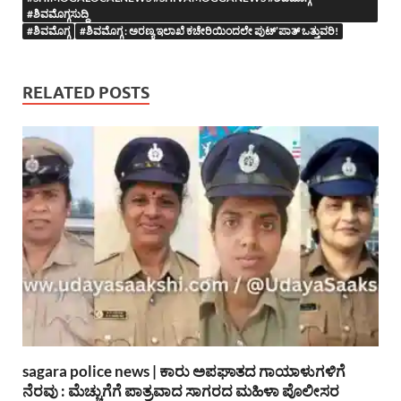
#ಶಿವಮೊಗ್ಗಸುದ್ದಿ
#ಶಿವಮೊಗ್ಗ
#ಶಿವಮೊಗ್ಗ : ಅರಣ್ಯ ಇಲಾಖೆ ಕಚೇರಿಯಿಂದಲೇ ಪುಟ್’ಪಾತ್ ಒತ್ತುವರಿ!
RELATED POSTS
sagara police news | ಕಾರು ಅಪಘಾತದ ಗಾಯಾಳುಗಳಿಗೆ
ನೆರವು : ಮೆಚ್ಚುಗೆಗೆ ಪಾತ್ರವಾದ ಸಾಗರದ ಮಹಿಳಾ ಪೊಲೀಸರ