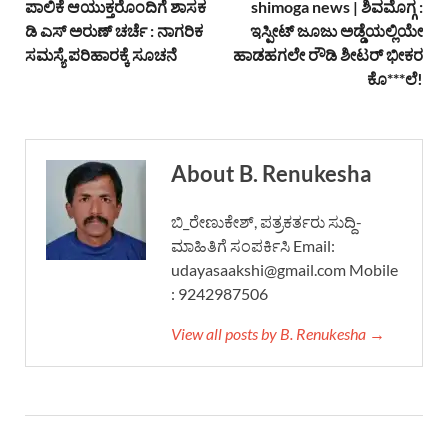
ಪಾಲಿಕೆ ಆಯುಕ್ತರೊಂದಿಗೆ ಶಾಸಕ
shimoga news | ಶಿವಮೊಗ್ಗ :
ಡಿ ಎಸ್ ಅರುಣ್ ಚರ್ಚೆ : ನಾಗರಿಕ
ಇಸ್ಪೀಟ್ ಜೂಜು ಅಡ್ಡೆಯಲ್ಲಿಯೇ
ಸಮಸ್ಯೆ ಪರಿಹಾರಕ್ಕೆ ಸೂಚನೆ
ಹಾಡಹಗಲೇ ರೌಡಿ ಶೀಟರ್ ಭೀಕರ
ಕೊ***ಲೆ!
About B. Renukesha
ಬಿ_ರೇಣುಕೇಶ್, ಪತ್ರಕರ್ತರು ಸುದ್ದಿ-
ಮಾಹಿತಿಗೆ ಸಂಪರ್ಕಿಸಿ Email:
udayasaakshi@gmail.com Mobile
: 9242987506
View all posts by B. Renukesha →