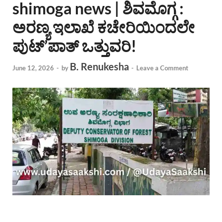
shimoga news | ಶಿವಮೊಗ್ಗ :
ಅರಣ್ಯ ಇಲಾಖೆ ಕಚೇರಿಯಿಂದಲೇ
ಪುಟ್’ಪಾತ್ ಒತ್ತುವರಿ!
B. Renukesha
June 12, 2026
-
by
-
Leave a Comment