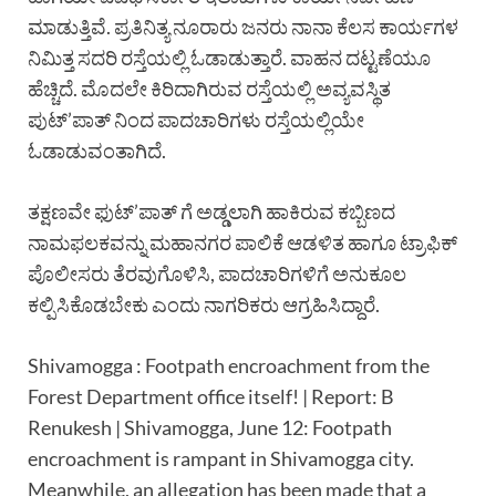
ಮಾಡುತ್ತಿವೆ. ಪ್ರತಿನಿತ್ಯ ನೂರಾರು ಜನರು ನಾನಾ ಕೆಲಸ ಕಾರ್ಯಗಳ
ನಿಮಿತ್ತ ಸದರಿ ರಸ್ತೆಯಲ್ಲಿ ಓಡಾಡುತ್ತಾರೆ. ವಾಹನ ದಟ್ಟಣೆಯೂ
ಹೆಚ್ಚಿದೆ. ಮೊದಲೇ ಕಿರಿದಾಗಿರುವ ರಸ್ತೆಯಲ್ಲಿ ಅವ್ಯವಸ್ಥಿತ
ಪುಟ್’ಪಾತ್ ನಿಂದ ಪಾದಚಾರಿಗಳು ರಸ್ತೆಯಲ್ಲಿಯೇ
ಓಡಾಡುವಂತಾಗಿದೆ.
ತಕ್ಷಣವೇ ಫುಟ್’ಪಾತ್ ಗೆ ಅಡ್ಡಲಾಗಿ ಹಾಕಿರುವ ಕಬ್ಬಿಣದ
ನಾಮಫಲಕವನ್ನು ಮಹಾನಗರ ಪಾಲಿಕೆ ಆಡಳಿತ ಹಾಗೂ ಟ್ರಾಫಿಕ್
ಪೊಲೀಸರು ತೆರವುಗೊಳಿಸಿ, ಪಾದಚಾರಿಗಳಿಗೆ ಅನುಕೂಲ
ಕಲ್ಪಿಸಿಕೊಡಬೇಕು ಎಂದು ನಾಗರಿಕರು ಆಗ್ರಹಿಸಿದ್ದಾರೆ.
Shivamogga : Footpath encroachment from the
Forest Department office itself! | Report: B
Renukesh | Shivamogga, June 12: Footpath
encroachment is rampant in Shivamogga city.
Meanwhile, an allegation has been made that a