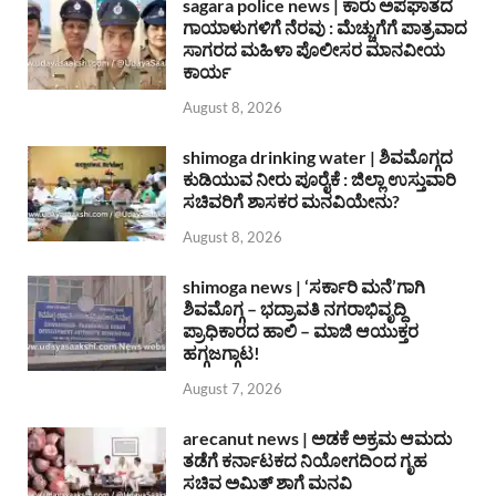
sagara police news | ಕಾರು ಅಪಘಾತದ
ಗಾಯಾಳುಗಳಿಗೆ ನೆರವು : ಮೆಚ್ಚುಗೆಗೆ ಪಾತ್ರವಾದ
ಸಾಗರದ ಮಹಿಳಾ ಪೊಲೀಸರ ಮಾನವೀಯ
ಕಾರ್ಯ
August 8, 2026
shimoga drinking water | ಶಿವಮೊಗ್ಗದ
ಕುಡಿಯುವ ನೀರು ಪೂರೈಕೆ : ಜಿಲ್ಲಾ ಉಸ್ತುವಾರಿ
ಸಚಿವರಿಗೆ ಶಾಸಕರ ಮನವಿಯೇನು?
August 8, 2026
shimoga news | ‘ಸರ್ಕಾರಿ ಮನೆ’ಗಾಗಿ
ಶಿವಮೊಗ್ಗ – ಭದ್ರಾವತಿ ನಗರಾಭಿವೃದ್ದಿ
ಪ್ರಾಧಿಕಾರದ ಹಾಲಿ – ಮಾಜಿ ಆಯುಕ್ತರ
ಹಗ್ಗಜಗ್ಗಾಟ!
August 7, 2026
arecanut news | ಅಡಕೆ ಅಕ್ರಮ ಆಮದು
ತಡೆಗೆ ಕರ್ನಾಟಕದ ನಿಯೋಗದಿಂದ ಗೃಹ
ಸಚಿವ ಅಮಿತ್ ಶಾಗೆ ಮನವಿ