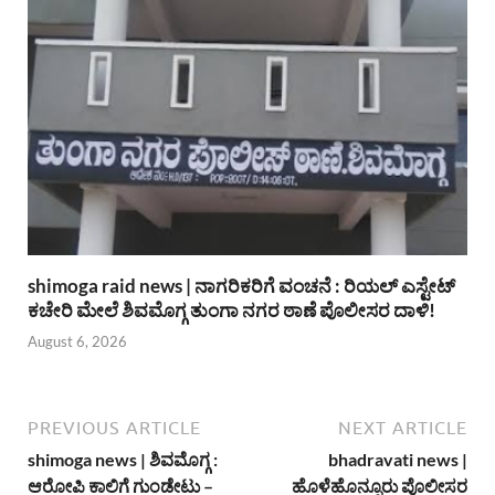
shimoga raid news | ನಾಗರಿಕರಿಗೆ ವಂಚನೆ : ರಿಯಲ್ ಎಸ್ಟೇಟ್
ಕಚೇರಿ ಮೇಲೆ ಶಿವಮೊಗ್ಗ ತುಂಗಾ ನಗರ ಠಾಣೆ ಪೊಲೀಸರ ದಾಳಿ!
August 6, 2026
PREVIOUS ARTICLE
NEXT ARTICLE
shimoga news | ಶಿವಮೊಗ್ಗ :
bhadravati news |
ಆರೋಪಿ ಕಾಲಿಗೆ ಗುಂಡೇಟು –
ಹೊಳೆಹೊನ್ನೂರು ಪೊಲೀಸರ