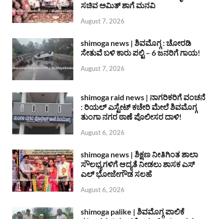
ಸಚಿವ ಅಮಿತ್ ಶಾಗೆ ಮನವಿ
August 7, 2026
shimoga news | ಶಿವಮೊಗ್ಗ : ಚೋರಡಿ
ಸೇತುವೆ ಬಳಿ ಕಾರು ಪಲ್ಟಿ – 6 ಜನರಿಗೆ ಗಾಯ!
August 7, 2026
shimoga raid news | ನಾಗರಿಕರಿಗೆ ವಂಚನೆ
: ರಿಯಲ್ ಎಸ್ಟೇಟ್ ಕಚೇರಿ ಮೇಲೆ ಶಿವಮೊಗ್ಗ
ತುಂಗಾ ನಗರ ಠಾಣೆ ಪೊಲೀಸರ ದಾಳಿ!
August 6, 2026
shimoga news | ಶಿಕ್ಷಣ ನೀತಿಗಿಂತ ಶಾಲಾ
ಸೌಲಭ್ಯಗಳಿಗೆ ಆದ್ಯತೆ ನೀಡಲು ಶಾಸಕ ಎಸ್
ಎಲ್ ಭೋಜೇಗೌಡ ಸಲಹೆ
August 6, 2026
shimoga palike | ಶಿವಮೊಗ್ಗ ಪಾಲಿಕೆ