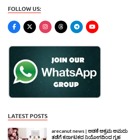
FOLLOW US:
LATEST POSTS
arecanut news | ಅಡಕೆ ಅಕ್ರಮ ಆಮದು
ತಡೆಗೆ ಕರ್ನಾಟಕದ ನಿಯೋಗದಿಂದ ಗೃಹ