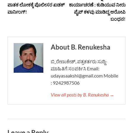
ಪಾತಕ ಲೋಕಕ್ಕೆ ಪೊಲೀಸರ ಖಡಕ್
ಕಾರ್ಯಾಚರಣೆ : ಕುಡಿಯುವ ನೀರು
ವಾರ್ನಿಂಗ್!
ಪೈಪ್ ಕಳವು ಮಾಡಿದ್ದ ಆರೋಪಿ
ಬಂಧನ!
About B. Renukesha
ಬಿ_ರೇಣುಕೇಶ್, ಪತ್ರಕರ್ತರು ಸುದ್ದಿ-
ಮಾಹಿತಿಗೆ ಸಂಪರ್ಕಿಸಿ Email:
udayasaakshi@gmail.com Mobile
: 9242987506
View all posts by B. Renukesha →
Leave a Reply