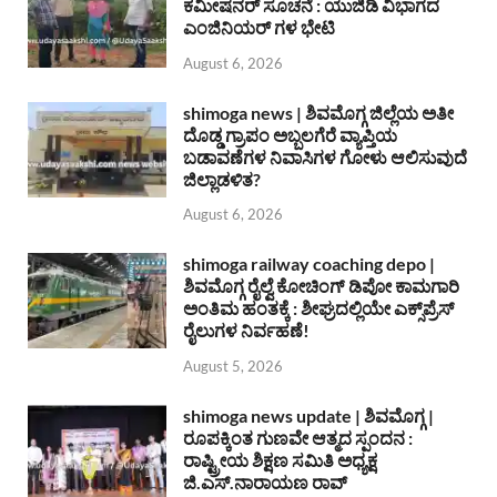
ಕಮೀಷನರ್ ಸೂಚನೆ : ಯುಜಿಡಿ ವಿಭಾಗದ
ಎಂಜಿನಿಯರ್ ಗಳ ಭೇಟಿ
August 6, 2026
shimoga news | ಶಿವಮೊಗ್ಗ ಜಿಲ್ಲೆಯ ಅತೀ
ದೊಡ್ಡ ಗ್ರಾಪಂ ಅಬ್ಬಲಗೆರೆ ವ್ಯಾಪ್ತಿಯ
ಬಡಾವಣೆಗಳ ನಿವಾಸಿಗಳ ಗೋಳು ಆಲಿಸುವುದೆ
ಜಿಲ್ಲಾಡಳಿತ?
August 6, 2026
shimoga railway coaching depo |
ಶಿವಮೊಗ್ಗ ರೈಲ್ವೆ ಕೋಚಿಂಗ್ ಡಿಪೋ ಕಾಮಗಾರಿ
ಅಂತಿಮ ಹಂತಕ್ಕೆ : ಶೀಘ್ರದಲ್ಲಿಯೇ ಎಕ್ಸ್‌ಪ್ರೆಸ್
ರೈಲುಗಳ ನಿರ್ವಹಣೆ!
August 5, 2026
shimoga news update | ಶಿವಮೊಗ್ಗ |
ರೂಪಕ್ಕಿಂತ ಗುಣವೇ ಆತ್ಮದ ಸ್ಪಂದನ :
ರಾಷ್ಟ್ರೀಯ ಶಿಕ್ಷಣ ಸಮಿತಿ ಅಧ್ಯಕ್ಷ
ಜಿ.ಎಸ್.ನಾರಾಯಣ ರಾವ್