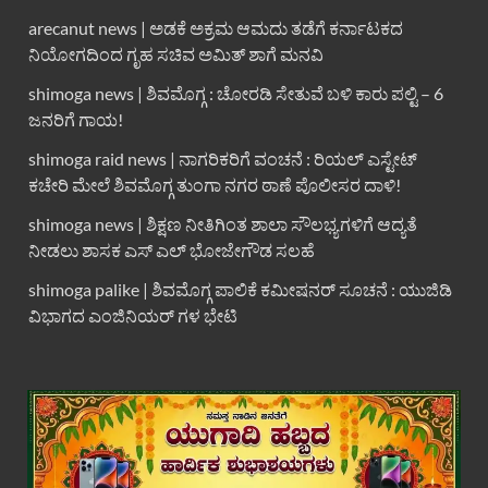
arecanut news | ಅಡಕೆ ಅಕ್ರಮ ಆಮದು ತಡೆಗೆ ಕರ್ನಾಟಕದ
ನಿಯೋಗದಿಂದ ಗೃಹ ಸಚಿವ ಅಮಿತ್ ಶಾಗೆ ಮನವಿ
shimoga news | ಶಿವಮೊಗ್ಗ : ಚೋರಡಿ ಸೇತುವೆ ಬಳಿ ಕಾರು ಪಲ್ಟಿ – 6
ಜನರಿಗೆ ಗಾಯ!
shimoga raid news | ನಾಗರಿಕರಿಗೆ ವಂಚನೆ : ರಿಯಲ್ ಎಸ್ಟೇಟ್
ಕಚೇರಿ ಮೇಲೆ ಶಿವಮೊಗ್ಗ ತುಂಗಾ ನಗರ ಠಾಣೆ ಪೊಲೀಸರ ದಾಳಿ!
shimoga news | ಶಿಕ್ಷಣ ನೀತಿಗಿಂತ ಶಾಲಾ ಸೌಲಭ್ಯಗಳಿಗೆ ಆದ್ಯತೆ
ನೀಡಲು ಶಾಸಕ ಎಸ್ ಎಲ್ ಭೋಜೇಗೌಡ ಸಲಹೆ
shimoga palike | ಶಿವಮೊಗ್ಗ ಪಾಲಿಕೆ ಕಮೀಷನರ್ ಸೂಚನೆ : ಯುಜಿಡಿ
ವಿಭಾಗದ ಎಂಜಿನಿಯರ್ ಗಳ ಭೇಟಿ