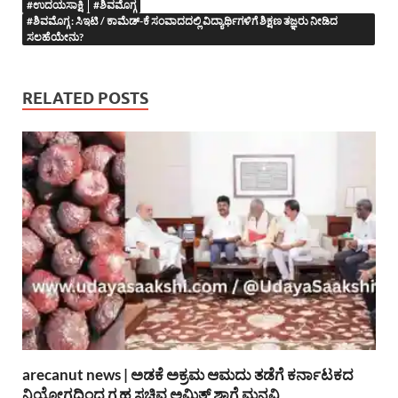
#ಉದಯಸಾಕ್ಷಿ
#ಶಿವಮೊಗ್ಗ
#ಶಿವಮೊಗ್ಗ : ಸಿಇಟಿ / ಕಾಮೆಡ್-ಕೆ ಸಂವಾದದಲ್ಲಿ ವಿದ್ಯಾರ್ಥಿಗಳಿಗೆ ಶಿಕ್ಷಣ ತಜ್ಞರು ನೀಡಿದ
ಸಲಹೆಯೇನು?
RELATED POSTS
arecanut news | ಅಡಕೆ ಅಕ್ರಮ ಆಮದು ತಡೆಗೆ ಕರ್ನಾಟಕದ
ನಿಯೋಗದಿಂದ ಗೃಹ ಸಚಿವ ಅಮಿತ್ ಶಾಗೆ ಮನವಿ