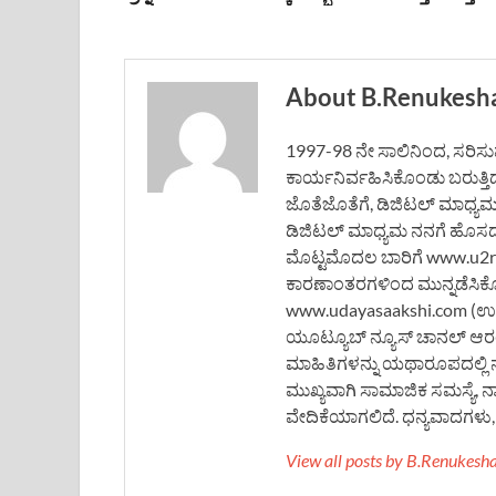
About B.Renukesh
1997-98 ನೇ ಸಾಲಿನಿಂದ, ಸರಿಸುಮಾ
ಕಾರ್ಯನಿರ್ವಹಿಸಿಕೊಂಡು ಬರುತ್ತಿ
ಜೊತೆಜೊತೆಗೆ, ಡಿಜಿಟಲ್ ಮಾಧ್ಯ
ಡಿಜಿಟಲ್ ಮಾಧ್ಯಮ ನನಗೆ ಹೊಸದಲ್ಲ
ಮೊಟ್ಟಮೊದಲ ಬಾರಿಗೆ www.u2rne
ಕಾರಣಾಂತರಗಳಿಂದ ಮುನ್ನಡೆಸಿಕ
www.udayasaakshi.com (ಉದಯ
ಯೂಟ್ಯೂಬ್ ನ್ಯೂಸ್ ಚಾನಲ್ ಆರಂಭ
ಮಾಹಿತಿಗಳನ್ನು ಯಥಾರೂಪದಲ್ಲಿ 
ಮುಖ್ಯವಾಗಿ ಸಾಮಾಜಿಕ ಸಮಸ್ಯೆ, 
ವೇದಿಕೆಯಾಗಲಿದೆ. ಧನ್ಯವಾದಗಳು, ಬ
View all posts by B.Renukes