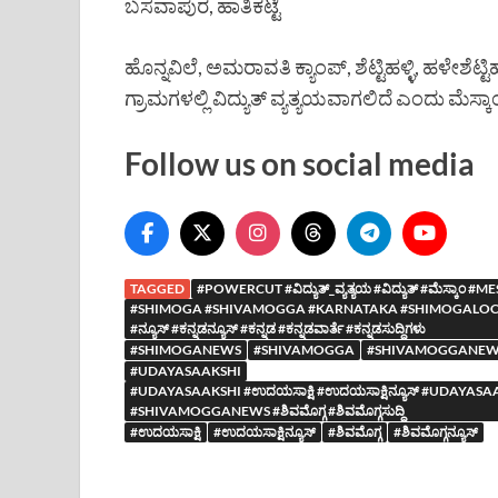
ಬಸವಾಪುರ, ಹಾತಿಕಟ್ಟೆ
ಹೊನ್ನವಿಲೆ, ಅಮರಾವತಿ ಕ್ಯಾಂಪ್, ಶೆಟ್ಟಿಹಳ್ಳಿ, ಹಳೇಶೆಟ್ಟಿ
ಗ್ರಾಮಗಳಲ್ಲಿ ವಿದ್ಯುತ್ ವ್ಯತ್ಯಯವಾಗಲಿದೆ ಎಂದು ಮೆಸ್ಕಾಂ 
Follow us on social media
TAGGED
#POWERCUT #ವಿದ್ಯುತ್_ವ್ಯತ್ಯಯ #ವಿದ್ಯುತ್ #ಮೆಸ್ಕಾಂ #
#SHIMOGA #SHIVAMOGGA #KARNATAKA #SHIMOGALOCAL
#ನ್ಯೂಸ್ #ಕನ್ನಡನ್ಯೂಸ್ #ಕನ್ನಡ #ಕನ್ನಡವಾರ್ತೆ #ಕನ್ನಡಸುದ್ದಿಗಳು
#SHIMOGANEWS
#SHIVAMOGGA
#SHIVAMOGGANEW
#UDAYASAAKSHI
#UDAYASAAKSHI #ಉದಯಸಾಕ್ಷಿ #ಉದಯಸಾಕ್ಷಿನ್ಯೂಸ್ #UDA
#SHIVAMOGGANEWS #ಶಿವಮೊಗ್ಗ #ಶಿವಮೊಗ್ಗಸುದ್ದಿ
#ಉದಯಸಾಕ್ಷಿ
#ಉದಯಸಾಕ್ಷಿನ್ಯೂಸ್
#ಶಿವಮೊಗ್ಗ
#ಶಿವಮೊಗ್ಗನ್ಯೂಸ್