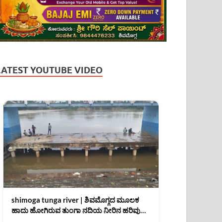
LATEST YOUTUBE VIDEO
shimoga tunga river | ಶಿವಮೊಗ್ಗದ ಮೂಲಕ
ಹಾದು ಹೋಗಿರುವ ತುಂಗಾ ನದಿಯ ನೀರಿನ ಹರಿವು
(07/08/2026)