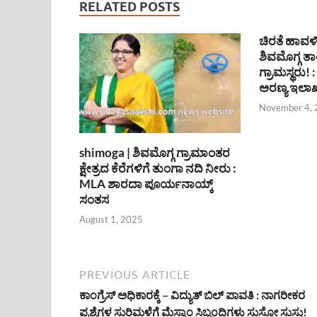
RELATED POSTS
ಚಿರತೆ ಹಾವ
ಶಿವಮೊಗ್ಗ ತಾಲ
ಗ್ರಾಮಸ್ಥರು
ಅರಣ್ಯ ಇಲಾಖ
November 4,
shimoga | ಶಿವಮೊಗ್ಗ ಗ್ರಾಮಾಂತರ
ಕ್ಷೇತ್ರದ ಕೆರೆಗಳಿಗೆ ತುಂಗಾ ನದಿ ನೀರು :
MLA ಶಾರದಾ ಪೂರ್ಯನಾಯ್ಕ್
ಸಂತಸ
August 1, 2025
PREVIOUS ARTICLE
ಕಾಂಗ್ರೆಸ್ ಅಧಿಕಾರಕ್ಕೆ – ವಿದ್ಯುತ್ ಬಿಲ್ ಪಾವತಿ : ನಾಗರೀಕರ
ಪ್ರಶ್ನೆಗಳ ಸುರಿಮಳೆಗೆ ಮೆಸ್ಕಾಂ ಸಿಬ್ಬಂದಿಗಳು ಸುಸ್ತೋ ಸುಸ್ತು!