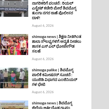
ನಾಗರಿಕರಿಗೆ ವಂಚನೆ : ರಿಯಲ್
ಎಸ್ಟೇಟ್ ಕಚೇರಿ ಮೇಲೆ ಶಿವಮೊಗ್ಗ
ತುಂಗಾ ನಗರ ಠಾಣೆ ಪೊಲೀಸರ
ದಾಳಿ!
August 6, 2026
shimoga news | ಶಿಕ್ಷಣ ನೀತಿಗಿಂತ
ಶಾಲಾ ಸೌಲಭ್ಯಗಳಿಗೆ ಆದ್ಯತೆ ನೀಡಲು
ಶಾಸಕ ಎಸ್ ಎಲ್ ಭೋಜೇಗೌಡ
ಸಲಹೆ
August 6, 2026
shimoga palike | ಶಿವಮೊಗ್ಗ
ಪಾಲಿಕೆ ಕಮೀಷನರ್ ಸೂಚನೆ :
ಯುಜಿಡಿ ವಿಭಾಗದ ಎಂಜಿನಿಯರ್
ಗಳ ಭೇಟಿ
August 6, 2026
shimoga news | ಶಿವಮೊಗ್ಗ
ಜಿಲ್ಲೆಯ ಅತೀ ದೊಡ್ಡ ಗ್ರಾಪಂ