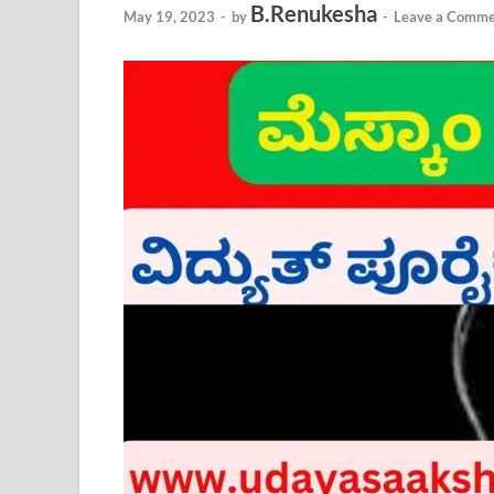
B.Renukesha
May 19, 2023
-
by
-
Leave a Comme