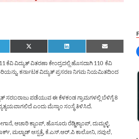
ಕೆವಿ ವಿದ್ಯುತ್ ವಿತರಣಾ ಕೇಂದ್ರದಲ್ಲಿ ಹೊಸದಾಗಿ 110 ಕೆವಿ
ಯನ್ನು, ಕರ್ನಾಟಕ ವಿದ್ಯುತ್ ಪ್ರಸರಣ ನಿಗಮ ನಿಯಮಿತದಿಂದ
ುತ್ ಸರಬರಾಜು ಪಡೆಯುವ ಈ ಕೆಳಕಂಡ ಗ್ರಾಮಗಳಲ್ಲಿ ಬೆಳಿಗ್ಗೆ 8
ಯತ್ಯಯವಾಗಲಿದೆ ಎಂದು ಮೆಸ್ಕಾಂ ಸಂಸ್ಥೆ ತಿಳಿಸಿದೆ.
ಗಾನೆ, ಆಚಾರಿ ಕ್ಯಾಂಪ್, ಹೊಸೂರು ರೆಡ್ಡಿಕ್ಯಾಂಪ್, ದುಮ್ಮಳ್ಳಿ,
ಕ್, ಮಲ್ನಾಡ್ ಆಸ್ಪತ್ರೆ, ಕೆ.ಎಸ್.ಆರ್.ಪಿ ಕಾಲೋನಿ, ನವುಲೆ,