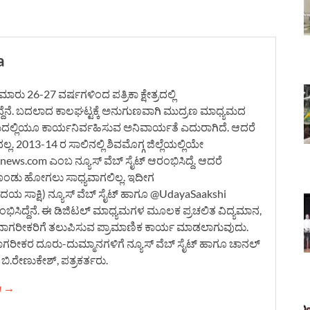
a
ರು 26-27 ವರ್ಷಗಳಿಂದ ಪತ್ರಿಕಾ ಕ್ಷೇತ್ರದಲ್ಲಿ
ದ್ದೆನೆ. ಬದಲಾದ ಕಾಲಘಟ್ಟಕ್ಕೆ ಅನುಗುಣವಾಗಿ ಮುದ್ರಣ ಮಾಧ್ಯಮದ
ಮದಲ್ಲಿಯೂ ಕಾರ್ಯನಿರ್ವಹಿಸುವ ಅನಿವಾರ್ಯತೆ ಎದುರಾಗಿದೆ. ಆದರೆ
. 2013-14 ರ ಸಾಲಿನಲ್ಲಿ ಶಿವಮೊಗ್ಗ ಜಿಲ್ಲೆಯಲ್ಲಿಯೇ
ws.com ಎಂಬ ನ್ಯೂಸ್ ವೆಬ್ ಸೈಟ್ ಆರಂಭಿಸಿದ್ದೆ. ಆದರೆ
ೊಂಡು ಹೋಗಲು ಸಾಧ್ಯವಾಗಲಿಲ್ಲ. ಇದೀಗ
 ಸಾಕ್ಷಿ) ನ್ಯೂಸ್ ವೆಬ್ ಸೈಟ್ ಹಾಗೂ @UdayaSaakshi
ಿಸಿದ್ದೆನೆ. ಈ ಡಿಜಿಟಲ್ ಮಾಧ್ಯಮಗಳ ಮೂಲಕ ಪ್ರಚಲಿತ ವಿದ್ಯಮಾನ,
ನಾಗರೀಕರಿಗೆ ತಲುಪಿಸುವ ಪ್ರಾಮಾಣಿಕ ಕಾರ್ಯ ಮಾಡಲಾಗುವುದು.
ನಾಗರೀಕರ ದೂರು-ದುಮ್ಮಾನಗಳಿಗೆ ನ್ಯೂಸ್ ವೆಬ್ ಸೈಟ್ ಹಾಗೂ ಚಾನಲ್
ಿ.ರೇಣುಕೇಶ್, ಪತ್ರಕರ್ತರು.
ha →