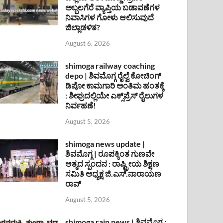
ಅಬ್ಬಲಗೆರೆ ವ್ಯಾಪ್ತಿಯ ಬಡಾವಣೆಗಳ
ನಿವಾಸಿಗಳ ಗೋಳು ಆಲಿಸುವುದೆ
ಜಿಲ್ಲಾಡಳಿತ?
August 6, 2026
shimoga railway coaching
depo | ಶಿವಮೊಗ್ಗ ರೈಲ್ವೆ ಕೋಚಿಂಗ್
ಡಿಪೋ ಕಾಮಗಾರಿ ಅಂತಿಮ ಹಂತಕ್ಕೆ
: ಶೀಘ್ರದಲ್ಲಿಯೇ ಎಕ್ಸ್‌ಪ್ರೆಸ್ ರೈಲುಗಳ
ನಿರ್ವಹಣೆ!
August 5, 2026
shimoga news update |
ಶಿವಮೊಗ್ಗ | ರೂಪಕ್ಕಿಂತ ಗುಣವೇ
ಆತ್ಮದ ಸ್ಪಂದನ : ರಾಷ್ಟ್ರೀಯ ಶಿಕ್ಷಣ
ಸಮಿತಿ ಅಧ್ಯಕ್ಷ ಜಿ.ಎಸ್.ನಾರಾಯಣ
ರಾವ್
August 5, 2026
shimoga rain news | ಶಿವಮೊಗ್ಗ :