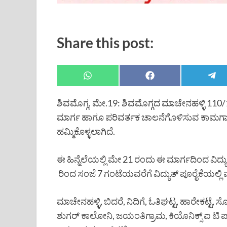
Share this post:
ಶಿವಮೊಗ್ಗ, ಮೇ.19: ಶಿವಮೊಗ್ಗದ ಮಾಚೇನಹಳ್ಳಿ 110/11 
ಮಾರ್ಗ ಹಾಗೂ ಪರಿವರ್ತಕ ಚಾಲನೆಗೊಳಿಸುವ ಕಾಮಗಾರಿ
ಹಮ್ಮಿಕೊಳ್ಳಲಾಗಿದೆ.
ಈ ಹಿನ್ನೆಲೆಯಲ್ಲಿ ಮೇ 21 ರಂದು ಈ ಮಾರ್ಗದಿಂದ ವಿದ್ಯ
ರಿಂದ ಸಂಜೆ 7 ಗಂಟೆಯವರೆಗೆ ವಿದ್ಯುತ್ ಪೂರೈಕೆಯಲ್ಲಿ ವ್
ಮಾಚೇನಹಳ್ಳಿ, ಬಿದರೆ, ನಿದಿಗೆ, ಓತಿಘಟ್ಟ, ಹಾರೇಕಟ್ಟೆ, ಸೋ
ಶುಗರ್ ಕಾಲೋನಿ, ಜಯಂತಿಗ್ರಾಮ, ಕಿಯೊನಿಕ್ಸ್ ಐ ಟಿ ಪಾರ್