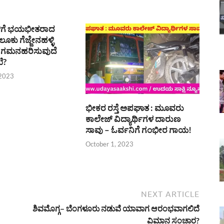
ಳಿಗೆ ಭಯಭೀತರಾದ
ೂಕು ಗೆಜ್ಜೇನಹಳ್ಳಿ
! : ಗಮನಹರಿಸುವುದೆ
ೆ?
 2023
ಭೀಕರ ರಸ್ತೆ ಅಪಘಾತ : ಮೂವರು
ಕಾಲೇಜ್ ವಿದ್ಯಾರ್ಥಿಗಳ ದಾರುಣ
ಸಾವು – ಓರ್ವನಿಗೆ ಗಂಭೀರ ಗಾಯ!
October 1, 2023
NEXT ARTICLE
ಶಿವಮೊಗ್ಗ– ಬೆಂಗಳೂರು ನಡುವೆ ಯಾವಾಗ ಆರಂಭವಾಗಲಿದೆ
ವಿಮಾನ ಸಂಚಾರ?