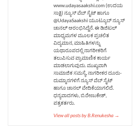
www.udayasaakshi.com (ಉದಯ
ಸಾಕ್ಷಿ) ನ್ಯೂಸ್ ವೆಬ್ ಸೈಟ್ ಹಾಗೂ
@UdayaSaakshi ಯೂಟ್ಯೂಬ್ ನ್ಯೂಸ್
ಚಾನಲ್ ಆರಂಭಿಸಿದ್ದೆನೆ. ಈ ಡಿಜಿಟಲ್
ಮಾಧ್ಯಮಗಳ ಮೂಲಕ ಪ್ರಚಲಿತ
ವಿದ್ಯಮಾನ, ಮಾಹಿತಿಗಳನ್ನು
ಯಥಾರೂಪದಲ್ಲಿ ನಾಗರೀಕರಿಗೆ
ತಲುಪಿಸುವ ಪ್ರಾಮಾಣಿಕ ಕಾರ್ಯ
ಮಾಡಲಾಗುವುದು. ಮುಖ್ಯವಾಗಿ
ಸಾಮಾಜಿಕ ಸಮಸ್ಯೆ, ನಾಗರೀಕರ ದೂರು-
ದುಮ್ಮಾನಗಳಿಗೆ ನ್ಯೂಸ್ ವೆಬ್ ಸೈಟ್
ಹಾಗೂ ಚಾನಲ್ ವೇದಿಕೆಯಾಗಲಿದೆ.
ಧನ್ಯವಾದಗಳು, ಬಿ.ರೇಣುಕೇಶ್,
ಪತ್ರಕರ್ತರು.
View all posts by B.Renukesha →