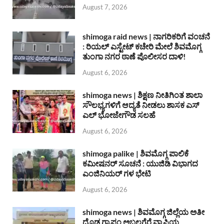
August 7, 2026
shimoga raid news | ನಾಗರಿಕರಿಗೆ ವಂಚನೆ
: ರಿಯಲ್ ಎಸ್ಟೇಟ್ ಕಚೇರಿ ಮೇಲೆ ಶಿವಮೊಗ್ಗ
ತುಂಗಾ ನಗರ ಠಾಣೆ ಪೊಲೀಸರ ದಾಳಿ!
August 6, 2026
shimoga news | ಶಿಕ್ಷಣ ನೀತಿಗಿಂತ ಶಾಲಾ
ಸೌಲಭ್ಯಗಳಿಗೆ ಆದ್ಯತೆ ನೀಡಲು ಶಾಸಕ ಎಸ್
ಎಲ್ ಭೋಜೇಗೌಡ ಸಲಹೆ
August 6, 2026
shimoga palike | ಶಿವಮೊಗ್ಗ ಪಾಲಿಕೆ
ಕಮೀಷನರ್ ಸೂಚನೆ : ಯುಜಿಡಿ ವಿಭಾಗದ
ಎಂಜಿನಿಯರ್ ಗಳ ಭೇಟಿ
August 6, 2026
shimoga news | ಶಿವಮೊಗ್ಗ ಜಿಲ್ಲೆಯ ಅತೀ
ದೊಡ್ಡ ಗ್ರಾಪಂ ಅಬ್ಬಲಗೆರೆ ವ್ಯಾಪ್ತಿಯ