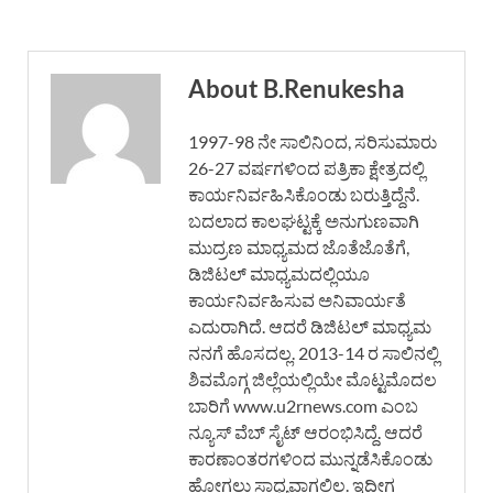
About B.Renukesha
1997-98 ನೇ ಸಾಲಿನಿಂದ, ಸರಿಸುಮಾರು
26-27 ವರ್ಷಗಳಿಂದ ಪತ್ರಿಕಾ ಕ್ಷೇತ್ರದಲ್ಲಿ
ಕಾರ್ಯನಿರ್ವಹಿಸಿಕೊಂಡು ಬರುತ್ತಿದ್ದೆನೆ.
ಬದಲಾದ ಕಾಲಘಟ್ಟಕ್ಕೆ ಅನುಗುಣವಾಗಿ
ಮುದ್ರಣ ಮಾಧ್ಯಮದ ಜೊತೆಜೊತೆಗೆ,
ಡಿಜಿಟಲ್ ಮಾಧ್ಯಮದಲ್ಲಿಯೂ
ಕಾರ್ಯನಿರ್ವಹಿಸುವ ಅನಿವಾರ್ಯತೆ
ಎದುರಾಗಿದೆ. ಆದರೆ ಡಿಜಿಟಲ್ ಮಾಧ್ಯಮ
ನನಗೆ ಹೊಸದಲ್ಲ. 2013-14 ರ ಸಾಲಿನಲ್ಲಿ
ಶಿವಮೊಗ್ಗ ಜಿಲ್ಲೆಯಲ್ಲಿಯೇ ಮೊಟ್ಟಮೊದಲ
ಬಾರಿಗೆ www.u2rnews.com ಎಂಬ
ನ್ಯೂಸ್ ವೆಬ್ ಸೈಟ್ ಆರಂಭಿಸಿದ್ದೆ. ಆದರೆ
ಕಾರಣಾಂತರಗಳಿಂದ ಮುನ್ನಡೆಸಿಕೊಂಡು
ಹೋಗಲು ಸಾಧ್ಯವಾಗಲಿಲ್ಲ. ಇದೀಗ