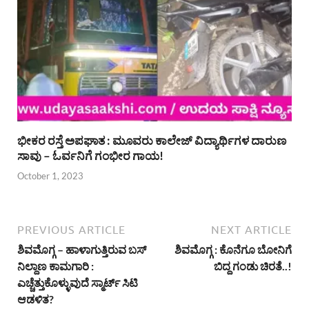
ಭೀಕರ ರಸ್ತೆ ಅಪಘಾತ : ಮೂವರು ಕಾಲೇಜ್ ವಿದ್ಯಾರ್ಥಿಗಳ ದಾರುಣ
ಸಾವು – ಓರ್ವನಿಗೆ ಗಂಭೀರ ಗಾಯ!
October 1, 2023
PREVIOUS ARTICLE
NEXT ARTICLE
ಶಿವಮೊಗ್ಗ – ಹಾಳಾಗುತ್ತಿರುವ ಬಸ್
ಶಿವಮೊಗ್ಗ : ಕೊನೆಗೂ ಬೋನಿಗೆ
ನಿಲ್ದಾಣ ಕಾಮಗಾರಿ :
ಬಿದ್ದ ಗಂಡು ಚಿರತೆ..!
ಎಚ್ಚೆತ್ತುಕೊಳ್ಳುವುದೆ ಸ್ಮಾರ್ಟ್ ಸಿಟಿ
ಆಡಳಿತ?