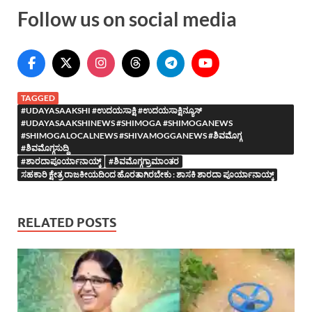
Follow us on social media
TAGGED
#UDAYASAAKSHI #ಉದಯಸಾಕ್ಷಿ #ಉದಯಸಾಕ್ಷಿನ್ಯೂಸ್
#UDAYASAAKSHINEWS #SHIMOGA #SHIMOGANEWS
#SHIMOGALOCALNEWS #SHIVAMOGGANEWS #ಶಿವಮೊಗ್ಗ
#ಶಿವಮೊಗ್ಗಸುದ್ದಿ
#ಶಾರದಾಪೂರ್ಯಾನಾಯ್ಕ್
#ಶಿವಮೊಗ್ಗಗ್ರಾಮಾಂತರ
ಸಹಕಾರಿ ಕ್ಷೇತ್ರ ರಾಜಕೀಯದಿಂದ ಹೊರತಾಗಿರಬೇಕು : ಶಾಸಕಿ ಶಾರದಾ ಪೂರ್ಯಾನಾಯ್ಕ್
RELATED POSTS