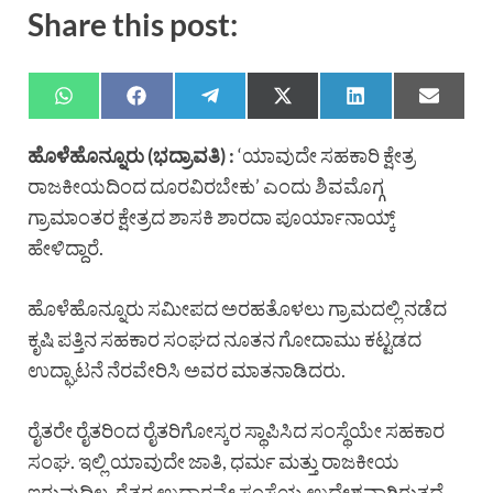
Share this post:
ಹೊಳೆಹೊನ್ನೂರು (ಭದ್ರಾವತಿ) :
‘ಯಾವುದೇ ಸಹಕಾರಿ ಕ್ಷೇತ್ರ
ರಾಜಕೀಯದಿಂದ ದೂರವಿರಬೇಕು’ ಎಂದು ಶಿವಮೊಗ್ಗ
ಗ್ರಾಮಾಂತರ ಕ್ಷೇತ್ರದ ಶಾಸಕಿ ಶಾರದಾ ಪೂರ್ಯಾನಾಯ್ಕ್
ಹೇಳಿದ್ದಾರೆ.
ಹೊಳೆಹೊನ್ನೂರು ಸಮೀಪದ ಅರಹತೊಳಲು ಗ್ರಾಮದಲ್ಲಿ ನಡೆದ
ಕೃಷಿ ಪತ್ತಿನ ಸಹಕಾರ ಸಂಘದ ನೂತನ ಗೋದಾಮು ಕಟ್ಟಡದ
ಉದ್ಘಾಟನೆ ನೆರವೇರಿಸಿ ಅವರ ಮಾತನಾಡಿದರು.
ರೈತರೇ ರೈತರಿಂದ ರೈತರಿಗೋಸ್ಕರ ಸ್ಥಾಪಿಸಿದ ಸಂಸ್ಥೆಯೇ ಸಹಕಾರ
ಸಂಘ. ಇಲ್ಲಿ ಯಾವುದೇ ಜಾತಿ, ಧರ್ಮ ಮತ್ತು ರಾಜಕೀಯ
ಇರುವುದಿಲ್ಲ. ರೈತರ ಉದ್ದಾರವೇ ಸಂಸ್ಥೆಯ ಉದ್ದೇಶವಾಗಿರುತ್ತದೆ.