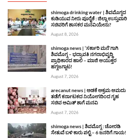
shimoga drinking water | ಶಿವಮೊಗ್ಗದ
ಕುಡಿಯುವ ನೀರು ಪೂರೈಕೆ : ಜಿಲ್ಲಾ ಉಸ್ತುವಾರಿ
ಸಚಿವರಿಗೆ ಶಾಸಕರ ಮನವಿಯೇನು?
August 8, 2026
shimoga news | ‘ಸರ್ಕಾರಿ ಮನೆ’ಗಾಗಿ
ಶಿವಮೊಗ್ಗ – ಭದ್ರಾವತಿ ನಗರಾಭಿವೃದ್ದಿ
ಪ್ರಾಧಿಕಾರದ ಹಾಲಿ – ಮಾಜಿ ಆಯುಕ್ತರ
ಹಗ್ಗಜಗ್ಗಾಟ!
August 7, 2026
arecanut news | ಅಡಕೆ ಅಕ್ರಮ ಆಮದು
ತಡೆಗೆ ಕರ್ನಾಟಕದ ನಿಯೋಗದಿಂದ ಗೃಹ
ಸಚಿವ ಅಮಿತ್ ಶಾಗೆ ಮನವಿ
August 7, 2026
shimoga news | ಶಿವಮೊಗ್ಗ : ಚೋರಡಿ
ಸೇತುವೆ ಬಳಿ ಕಾರು ಪಲ್ಟಿ – 6 ಜನರಿಗೆ ಗಾಯ!