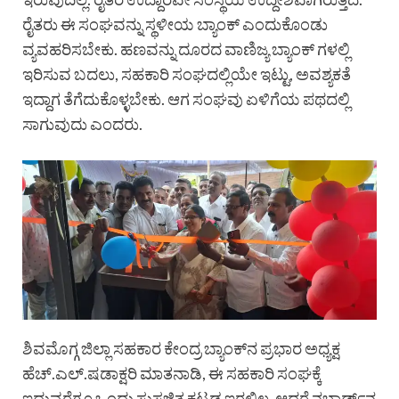
ರೈತರು ಈ ಸಂಘವನ್ನು ಸ್ಥಳೀಯ ಬ್ಯಾಂಕ್ ಎಂದುಕೊಂಡು
ವ್ಯವಹರಿಸಬೇಕು. ಹಣವನ್ನು ದೂರದ ವಾಣಿಜ್ಯ ಬ್ಯಾಂಕ್ ಗಳಲ್ಲಿ
ಇರಿಸುವ ಬದಲು, ಸಹಕಾರಿ ಸಂಘದಲ್ಲಿಯೇ ಇಟ್ಟು, ಅವಶ್ಯಕತೆ
ಇದ್ದಾಗ ತೆಗೆದುಕೊಳ್ಳಬೇಕು. ಆಗ ಸಂಘವು ಏಳಿಗೆಯ ಪಥದಲ್ಲಿ
ಸಾಗುವುದು ಎಂದರು.
ಶಿವಮೊಗ್ಗ ಜಿಲ್ಲಾ ಸಹಕಾರ ಕೇಂದ್ರ ಬ್ಯಾಂಕ್‌ನ ಪ್ರಭಾರ ಅಧ್ಯಕ್ಷ
ಹೆಚ್.ಎಲ್.ಷಡಾಕ್ಷರಿ ಮಾತನಾಡಿ, ಈ ಸಹಕಾರಿ ಸಂಘಕ್ಕೆ
ಇದುವರೆಗೂ ಒಂದು ಸುಸಜ್ಜಿತ ಕಟ್ಟಡ ಇರಲಿಲ್ಲ. ಆದರೆ ನಬಾರ್ಡ್‌ನ