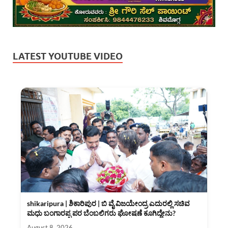
LATEST YOUTUBE VIDEO
shikaripura | ಶಿಕಾರಿಪುರ | ಬಿ ವೈ ವಿಜಯೇಂದ್ರ ಎದುರಲ್ಲಿ ಸಚಿವ
ಮಧು ಬಂಗಾರಪ್ಪ ಪರ ಬೆಂಬಲಿಗರು ಘೋಷಣೆ ಕೂಗಿದ್ದೇನು?
August 8, 2026