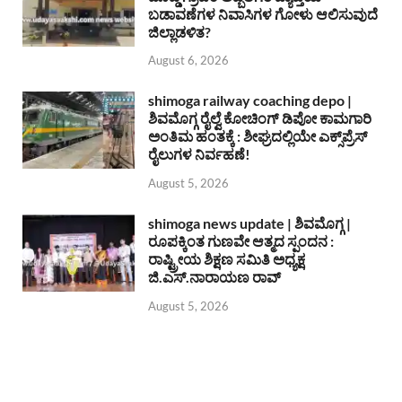
ಬಡಾವಣೆಗಳ ನಿವಾಸಿಗಳ ಗೋಳು ಆಲಿಸುವುದೆ
ಜಿಲ್ಲಾಡಳಿತ?
August 6, 2026
shimoga railway coaching depo |
ಶಿವಮೊಗ್ಗ ರೈಲ್ವೆ ಕೋಚಿಂಗ್ ಡಿಪೋ ಕಾಮಗಾರಿ
ಅಂತಿಮ ಹಂತಕ್ಕೆ : ಶೀಘ್ರದಲ್ಲಿಯೇ ಎಕ್ಸ್‌ಪ್ರೆಸ್
ರೈಲುಗಳ ನಿರ್ವಹಣೆ!
August 5, 2026
shimoga news update | ಶಿವಮೊಗ್ಗ |
ರೂಪಕ್ಕಿಂತ ಗುಣವೇ ಆತ್ಮದ ಸ್ಪಂದನ :
ರಾಷ್ಟ್ರೀಯ ಶಿಕ್ಷಣ ಸಮಿತಿ ಅಧ್ಯಕ್ಷ
ಜಿ.ಎಸ್.ನಾರಾಯಣ ರಾವ್
August 5, 2026