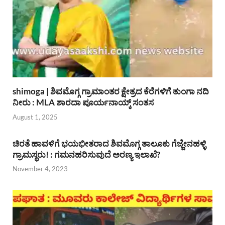
shimoga | ಶಿವಮೊಗ್ಗ ಗ್ರಾಮಾಂತರ ಕ್ಷೇತ್ರದ ಕೆರೆಗಳಿಗೆ ತುಂಗಾ ನದಿ
ನೀರು : MLA ಶಾರದಾ ಪೂರ್ಯನಾಯ್ಕ್ ಸಂತಸ
August 1, 2025
ಚಿರತೆ ಹಾವಳಿಗೆ ಭಯಭೀತರಾದ ಶಿವಮೊಗ್ಗ ತಾಲೂಕು ಗೆಜ್ಜೇನಹಳ್ಳಿ
ಗ್ರಾಮಸ್ಥರು! : ಗಮನಹರಿಸುವುದೆ ಅರಣ್ಯ ಇಲಾಖೆ?
November 4, 2023