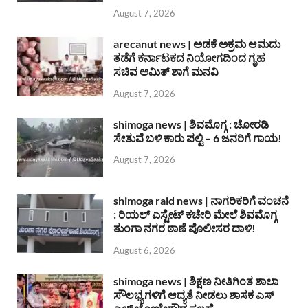
August 7, 2026
arecanut news | ಅಡಕೆ ಅಕ್ರಮ ಆಮದು
ತಡೆಗೆ ಕರ್ನಾಟಕದ ನಿಯೋಗದಿಂದ ಗೃಹ
ಸಚಿವ ಅಮಿತ್ ಶಾಗೆ ಮನವಿ
August 7, 2026
shimoga news | ಶಿವಮೊಗ್ಗ : ಚೋರಡಿ
ಸೇತುವೆ ಬಳಿ ಕಾರು ಪಲ್ಟಿ – 6 ಜನರಿಗೆ ಗಾಯ!
August 7, 2026
shimoga raid news | ನಾಗರಿಕರಿಗೆ ವಂಚನೆ
: ರಿಯಲ್ ಎಸ್ಟೇಟ್ ಕಚೇರಿ ಮೇಲೆ ಶಿವಮೊಗ್ಗ
ತುಂಗಾ ನಗರ ಠಾಣೆ ಪೊಲೀಸರ ದಾಳಿ!
August 6, 2026
shimoga news | ಶಿಕ್ಷಣ ನೀತಿಗಿಂತ ಶಾಲಾ
ಸೌಲಭ್ಯಗಳಿಗೆ ಆದ್ಯತೆ ನೀಡಲು ಶಾಸಕ ಎಸ್