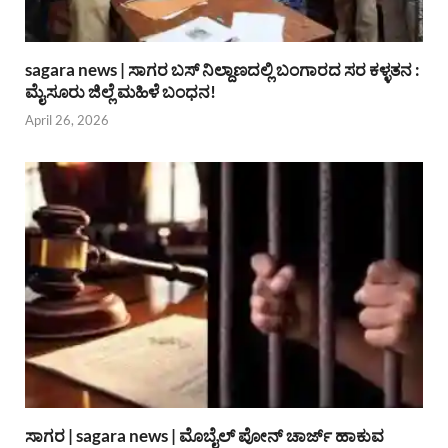
sagara news | ಸಾಗರ ಬಸ್ ನಿಲ್ದಾಣದಲ್ಲಿ ಬಂಗಾರದ ಸರ ಕಳ್ಳತನ :
ಮೈಸೂರು ಜಿಲ್ಲೆ ಮಹಿಳೆ ಬಂಧನ!
April 26, 2026
ಸಾಗರ | sagara news | ಮೊಬೈಲ್ ಪೋನ್ ಚಾರ್ಜ್ ಹಾಕುವ