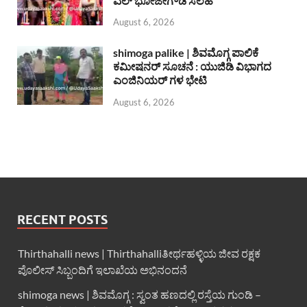
ಎಲ್ ಭೋಜೇಗೌಡ ಸಲಹೆ
August 6, 2026
shimoga palike | ಶಿವಮೊಗ್ಗ ಪಾಲಿಕೆ
ಕಮೀಷನರ್ ಸೂಚನೆ : ಯುಜಿಡಿ ವಿಭಾಗದ
ಎಂಜಿನಿಯರ್ ಗಳ ಭೇಟಿ
August 6, 2026
RECENT POSTS
Thirthahalli news | Thirthahalliತೀರ್ಥಹಳ್ಳಿಯ ಜೀವ ರಕ್ಷಕ
ಪೊಲೀಸ್ ಸಿಬ್ಬಂದಿಗೆ ಇಲಾಖೆಯ ಅಭಿನಂದನೆ
shimoga news | ಶಿವಮೊಗ್ಗ : ಸ್ವಂತ ಹಣದಲ್ಲಿ ರಸ್ತೆಯ ಗುಂಡಿ –