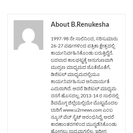
About B.Renukesha
1997-98 ನೇ ಸಾಲಿನಿಂದ, ಸರಿಸುಮಾರು
26-27 ವರ್ಷಗಳಿಂದ ಪತ್ರಿಕಾ ಕ್ಷೇತ್ರದಲ್ಲಿ
ಕಾರ್ಯನಿರ್ವಹಿಸಿಕೊಂಡು ಬರುತ್ತಿದ್ದೆನೆ.
ಬದಲಾದ ಕಾಲಘಟ್ಟಕ್ಕೆ ಅನುಗುಣವಾಗಿ
ಮುದ್ರಣ ಮಾಧ್ಯಮದ ಜೊತೆಜೊತೆಗೆ,
ಡಿಜಿಟಲ್ ಮಾಧ್ಯಮದಲ್ಲಿಯೂ
ಕಾರ್ಯನಿರ್ವಹಿಸುವ ಅನಿವಾರ್ಯತೆ
ಎದುರಾಗಿದೆ. ಆದರೆ ಡಿಜಿಟಲ್ ಮಾಧ್ಯಮ
ನನಗೆ ಹೊಸದಲ್ಲ. 2013-14 ರ ಸಾಲಿನಲ್ಲಿ
ಶಿವಮೊಗ್ಗ ಜಿಲ್ಲೆಯಲ್ಲಿಯೇ ಮೊಟ್ಟಮೊದಲ
ಬಾರಿಗೆ www.u2rnews.com ಎಂಬ
ನ್ಯೂಸ್ ವೆಬ್ ಸೈಟ್ ಆರಂಭಿಸಿದ್ದೆ. ಆದರೆ
ಕಾರಣಾಂತರಗಳಿಂದ ಮುನ್ನಡೆಸಿಕೊಂಡು
ಹೋಗಲು ಸಾಧ್ಯವಾಗಲಿಲ್ಲ. ಇದೀಗ