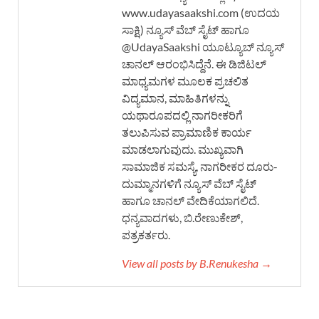
www.udayasaakshi.com (ಉದಯ
ಸಾಕ್ಷಿ) ನ್ಯೂಸ್ ವೆಬ್ ಸೈಟ್ ಹಾಗೂ
@UdayaSaakshi ಯೂಟ್ಯೂಬ್ ನ್ಯೂಸ್
ಚಾನಲ್ ಆರಂಭಿಸಿದ್ದೆನೆ. ಈ ಡಿಜಿಟಲ್
ಮಾಧ್ಯಮಗಳ ಮೂಲಕ ಪ್ರಚಲಿತ
ವಿದ್ಯಮಾನ, ಮಾಹಿತಿಗಳನ್ನು
ಯಥಾರೂಪದಲ್ಲಿ ನಾಗರೀಕರಿಗೆ
ತಲುಪಿಸುವ ಪ್ರಾಮಾಣಿಕ ಕಾರ್ಯ
ಮಾಡಲಾಗುವುದು. ಮುಖ್ಯವಾಗಿ
ಸಾಮಾಜಿಕ ಸಮಸ್ಯೆ, ನಾಗರೀಕರ ದೂರು-
ದುಮ್ಮಾನಗಳಿಗೆ ನ್ಯೂಸ್ ವೆಬ್ ಸೈಟ್
ಹಾಗೂ ಚಾನಲ್ ವೇದಿಕೆಯಾಗಲಿದೆ.
ಧನ್ಯವಾದಗಳು, ಬಿ.ರೇಣುಕೇಶ್,
ಪತ್ರಕರ್ತರು.
View all posts by B.Renukesha →