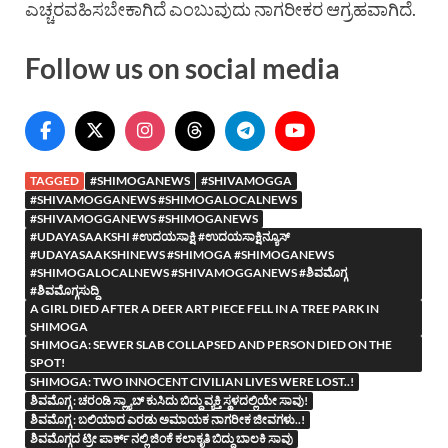
ಎಚ್ಚರವಹಿಸಬೇಕಾಗಿದೆ ಎಂಬುವುದು ನಾಗರೀಕರ ಆಗ್ರಹವಾಗಿದೆ.
Follow us on social media
TAGGED
#SHIMOGANEWS
#SHIVAMOGGA
#SHIVAMOGGANEWS #SHIMOGALOCALNEWS
#SHIVAMOGGANEWS #SHIMOGANEWS
#UDAYASAAKSHI #ಉದಯಸಾಕ್ಷಿ #ಉದಯಸಾಕ್ಷಿನ್ಯೂಸ್
#UDAYASAAKSHINEWS #SHIMOGA #SHIMOGANEWS
#SHIMOGALOCALNEWS #SHIVAMOGGANEWS #ಶಿವಮೊಗ್ಗ
#ಶಿವಮೊಗ್ಗಸುದ್ದಿ
A GIRL DIED AFTER A DEER ART PIECE FELL IN A TREE PARK IN
SHIMOGA
SHIMOGA: SEWER SLAB COLLAPSED AND PERSON DIED ON THE
SPOT!
SHIMOGA: TWO INNOCENT CIVILIAN LIVES WERE LOST..!
ಶಿವಮೊಗ್ಗ : ಚರಂಡಿ ಸ್ಲ್ಯಾಬ್ ಕುಸಿದು ಬಿದ್ದು ವ್ಯಕ್ತಿ ಸ್ಥಳದಲ್ಲಿಯೇ ಸಾವು!
ಶಿವಮೊಗ್ಗ : ಬಲಿಯಾದ ಎರಡು ಅಮಾಯಕ ನಾಗರೀಕ ಜೀವಗಳು..!
ಶಿವಮೊಗ್ಗದ ಟ್ರೀ ಪಾರ್ಕ್ ನಲ್ಲಿ ಜಿಂಕೆ ಕಲಾಕೃತಿ ಬಿದ್ದು ಬಾಲಕಿ ಸಾವು