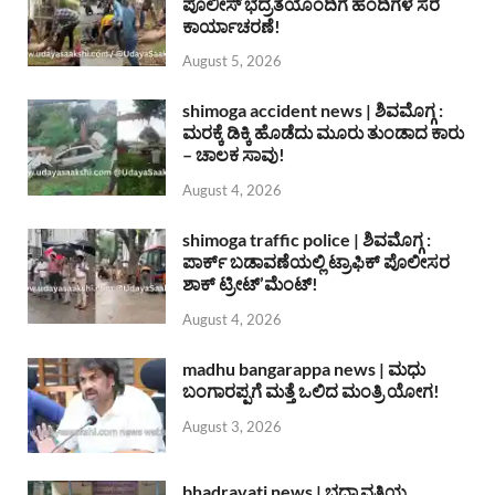
ಪೊಲೀಸ್ ಭದ್ರತೆಯೊಂದಿಗೆ ಹಂದಿಗಳ ಸೆರೆ
ಕಾರ್ಯಾಚರಣೆ!
August 5, 2026
shimoga accident news | ಶಿವಮೊಗ್ಗ :
ಮರಕ್ಕೆ ಡಿಕ್ಕಿ ಹೊಡೆದು ಮೂರು ತುಂಡಾದ ಕಾರು
– ಚಾಲಕ ಸಾವು!
August 4, 2026
shimoga traffic police | ಶಿವಮೊಗ್ಗ :
ಪಾರ್ಕ್ ಬಡಾವಣೆಯಲ್ಲಿ ಟ್ರಾಫಿಕ್ ಪೊಲೀಸರ
ಶಾಕ್ ಟ್ರೀಟ್’ಮೆಂಟ್!
August 4, 2026
madhu bangarappa news | ಮಧು
ಬಂಗಾರಪ್ಪಗೆ ಮತ್ತೆ ಒಲಿದ ಮಂತ್ರಿ ಯೋಗ!
August 3, 2026
bhadravati news | ಭದ್ರಾವತಿಯ