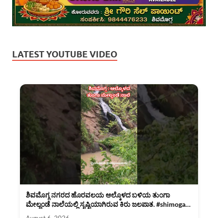
LATEST YOUTUBE VIDEO
ಶಿವಮೊಗ್ಗ ನಗರದ ಹೊರವಲಯ ಆಲ್ಕೊಳದ ಬಳಿಯ ತುಂಗಾ
ಮೇಲ್ದಂಡೆ ನಾಲೆಯಲ್ಲಿ ಸೃಷ್ಟಿಯಾಗಿರುವ ಕಿರು ಜಲಪಾತ. #shimoga
#rain