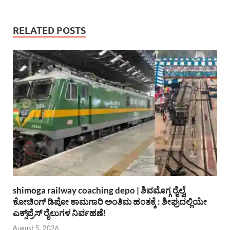
RELATED POSTS
shimoga railway coaching depo | ಶಿವಮೊಗ್ಗ ರೈಲ್ವೆ
ಕೋಚಿಂಗ್ ಡಿಪೋ ಕಾಮಗಾರಿ ಅಂತಿಮ ಹಂತಕ್ಕೆ : ಶೀಘ್ರದಲ್ಲಿಯೇ
ಎಕ್ಸ್‌ಪ್ರೆಸ್ ರೈಲುಗಳ ನಿರ್ವಹಣೆ!
August 5, 2026