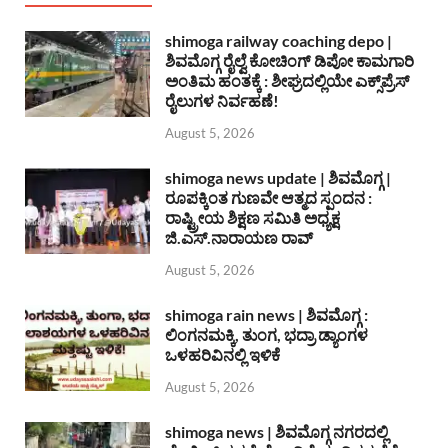
shimoga railway coaching depo |
ಶಿವಮೊಗ್ಗ ರೈಲ್ವೆ ಕೋಚಿಂಗ್ ಡಿಪೋ ಕಾಮಗಾರಿ
ಅಂತಿಮ ಹಂತಕ್ಕೆ : ಶೀಘ್ರದಲ್ಲಿಯೇ ಎಕ್ಸ್‌ಪ್ರೆಸ್
ರೈಲುಗಳ ನಿರ್ವಹಣೆ!
August 5, 2026
shimoga news update | ಶಿವಮೊಗ್ಗ |
ರೂಪಕ್ಕಿಂತ ಗುಣವೇ ಆತ್ಮದ ಸ್ಪಂದನ :
ರಾಷ್ಟ್ರೀಯ ಶಿಕ್ಷಣ ಸಮಿತಿ ಅಧ್ಯಕ್ಷ
ಜಿ.ಎಸ್.ನಾರಾಯಣ ರಾವ್
August 5, 2026
shimoga rain news | ಶಿವಮೊಗ್ಗ :
ಲಿಂಗನಮಕ್ಕಿ, ತುಂಗ, ಭದ್ರಾ ಡ್ಯಾಂಗಳ
ಒಳಹರಿವಿನಲ್ಲಿ ಇಳಿಕೆ
August 5, 2026
shimoga news | ಶಿವಮೊಗ್ಗ ನಗರದಲ್ಲಿ