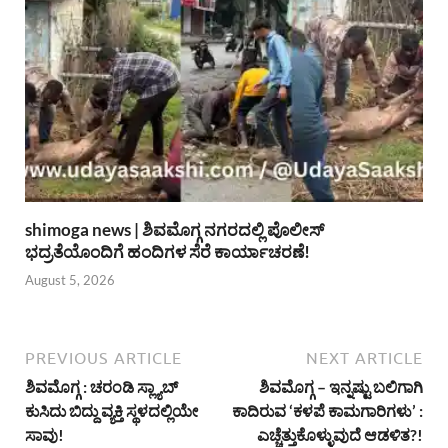
shimoga news | ಶಿವಮೊಗ್ಗ ನಗರದಲ್ಲಿ ಪೊಲೀಸ್
ಭದ್ರತೆಯೊಂದಿಗೆ ಹಂದಿಗಳ ಸೆರೆ ಕಾರ್ಯಾಚರಣೆ!
August 5, 2026
PREVIOUS ARTICLE
NEXT ARTICLE
ಶಿವಮೊಗ್ಗ : ಚರಂಡಿ ಸ್ಲ್ಯಾಬ್
ಶಿವಮೊಗ್ಗ – ಇನ್ನಷ್ಟು ಬಲಿಗಾಗಿ
ಕುಸಿದು ಬಿದ್ದು ವ್ಯಕ್ತಿ ಸ್ಥಳದಲ್ಲಿಯೇ
ಕಾದಿರುವ ‘ಕಳಪೆ ಕಾಮಗಾರಿಗಳು’ :
ಸಾವು!
ಎಚ್ಚೆತ್ತುಕೊಳ್ಳುವುದೆ ಆಡಳಿತ?!