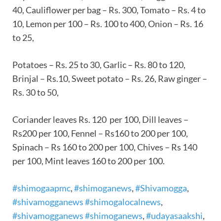
40, Cauliflower per bag – Rs. 300, Tomato – Rs. 4 to
10, Lemon per 100 – Rs. 100 to 400, Onion – Rs. 16
to 25,
Potatoes – Rs. 25 to 30, Garlic – Rs. 80 to 120,
Brinjal – Rs.10, Sweet potato – Rs. 26, Raw ginger –
Rs. 30 to 50,
Coriander leaves Rs. 120 per 100, Dill leaves –
Rs200 per 100, Fennel – Rs160 to 200 per 100,
Spinach – Rs 160 to 200 per 100, Chives – Rs 140
per 100, Mint leaves 160 to 200 per 100.
#shimogaapmc
,
#shimoganews
,
#Shivamogga
,
#shivamogganews #shimogalocalnews
,
#shivamogganews #shimoganews
,
#udayasaakshi
,