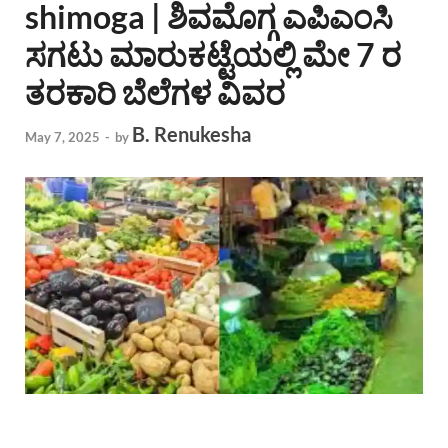
shimoga | ಶಿವಮೊಗ್ಗ ಎಪಿಎಂಸಿ
ಸಗಟು ಮಾರುಕಟ್ಟೆಯಲ್ಲಿ ಮೇ 7 ರ
ತರಕಾರಿ ಬೆಲೆಗಳ ವಿವರ
B. Renukesha
May 7, 2025
-
by