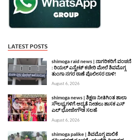
LATEST POSTS
shimoga raid news | ನಾಗರಿಕರಿಗೆ ವಂಚನೆ
: ರಿಯಲ್ ಎಸ್ಟೇಟ್ ಕಚೇರಿ ಮೇಲೆ ಶಿವಮೊಗ್ಗ
ತುಂಗಾ ನಗರ ಠಾಣೆ ಪೊಲೀಸರ ದಾಳಿ!
August 6, 2026
shimoga news | ಶಿಕ್ಷಣ ನೀತಿಗಿಂತ ಶಾಲಾ
ಸೌಲಭ್ಯಗಳಿಗೆ ಆದ್ಯತೆ ನೀಡಲು ಶಾಸಕ ಎಸ್
ಎಲ್ ಭೋಜೇಗೌಡ ಸಲಹೆ
August 6, 2026
shimoga palike | ಶಿವಮೊಗ್ಗ ಪಾಲಿಕೆ