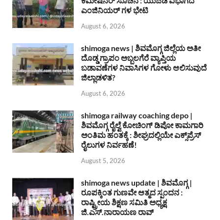
ಕಮೀಷನರ್ ಸೂಚನೆ : ಯುಜಿಡಿ ವಿಭಾಗದ
ಎಂಜಿನಿಯರ್ ಗಳ ಭೇಟಿ
August 6, 2026
shimoga news | ಶಿವಮೊಗ್ಗ ಜಿಲ್ಲೆಯ ಅತೀ
ದೊಡ್ಡ ಗ್ರಾಪಂ ಅಬ್ಬಲಗೆರೆ ವ್ಯಾಪ್ತಿಯ
ಬಡಾವಣೆಗಳ ನಿವಾಸಿಗಳ ಗೋಳು ಆಲಿಸುವುದೆ
ಜಿಲ್ಲಾಡಳಿತ?
August 6, 2026
shimoga railway coaching depo |
ಶಿವಮೊಗ್ಗ ರೈಲ್ವೆ ಕೋಚಿಂಗ್ ಡಿಪೋ ಕಾಮಗಾರಿ
ಅಂತಿಮ ಹಂತಕ್ಕೆ : ಶೀಘ್ರದಲ್ಲಿಯೇ ಎಕ್ಸ್‌ಪ್ರೆಸ್
ರೈಲುಗಳ ನಿರ್ವಹಣೆ!
August 5, 2026
shimoga news update | ಶಿವಮೊಗ್ಗ |
ರೂಪಕ್ಕಿಂತ ಗುಣವೇ ಆತ್ಮದ ಸ್ಪಂದನ :
ರಾಷ್ಟ್ರೀಯ ಶಿಕ್ಷಣ ಸಮಿತಿ ಅಧ್ಯಕ್ಷ
ಜಿ.ಎಸ್.ನಾರಾಯಣ ರಾವ್