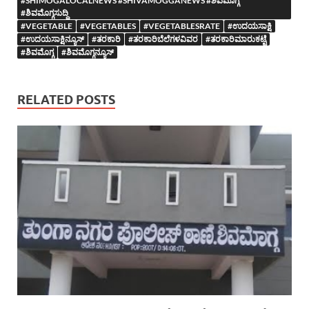
#SHIMOGALOCALNEWS #SHIVAMOGGANEWS #ಶಿವಮೊಗ್ಗ
#ಶಿವಮೊಗ್ಗಸುದ್ದಿ
#VEGETABLE
#VEGETABLES
#VEGETABLESRATE
#ಉದಯಸಾಕ್ಷಿ
#ಉದಯಸಾಕ್ಷಿನ್ಯೂಸ್
#ತರಕಾರಿ
#ತರಕಾರಿಬೆಲೆಗಳವಿವರ
#ತರಕಾರಿಮಾರುಕಟ್ಟೆ
#ಶಿವಮೊಗ್ಗ
#ಶಿವಮೊಗ್ಗನ್ಯೂಸ್
RELATED POSTS