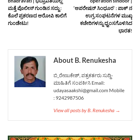
bhadravati | ಭದ್ರಾವತಿಯಲ್ಲಿ
operation sindoor |
ಮತ್ತೆ ಪೊಲೀಸ್ ಗುಂಡಿನ ಸದ್ದು :
‘ಆಪರೇಷನ್ ಸಿಂಧೂರ’ : ಪಾಕ್ ನ
ಕೊಲೆ ಪ್ರಕರಣದ ಆರೋಪಿ ಕಾಲಿಗೆ
ಉಗ್ರ ಸಂಘಟನೆಗಳ ಮುಖ್ಯ
ಗುಂಡೇಟು!
ಕಚೇರಿಗಳನ್ನು ಧ್ವಂಸಗೊಳಿಸಿದ
ಭಾರತ!
About B. Renukesha
ಬಿ_ರೇಣುಕೇಶ್, ಪತ್ರಕರ್ತರು ಸುದ್ದಿ-
ಮಾಹಿತಿಗೆ ಸಂಪರ್ಕಿಸಿ Email:
udayasaakshi@gmail.com Mobile
: 9242987506
View all posts by B. Renukesha →