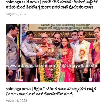
shimoga raid news | ನಾಗರಿಕರಿಗೆ ವಂಚನೆ : ರಿಯಲ್ ಎಸ್ಟೇಟ್
ಕಚೇರಿ ಮೇಲೆ ಶಿವಮೊಗ್ಗ ತುಂಗಾ ನಗರ ಠಾಣೆ ಪೊಲೀಸರ ದಾಳಿ!
August 6, 2026
shimoga news | ಶಿಕ್ಷಣ ನೀತಿಗಿಂತ ಶಾಲಾ ಸೌಲಭ್ಯಗಳಿಗೆ ಆದ್ಯತೆ
ನೀಡಲು ಶಾಸಕ ಎಸ್ ಎಲ್ ಭೋಜೇಗೌಡ ಸಲಹೆ
August 6, 2026