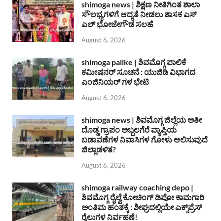
shimoga news | ಶಿಕ್ಷಣ ನೀತಿಗಿಂತ ಶಾಲಾ
ಸೌಲಭ್ಯಗಳಿಗೆ ಆದ್ಯತೆ ನೀಡಲು ಶಾಸಕ ಎಸ್
ಎಲ್ ಭೋಜೇಗೌಡ ಸಲಹೆ
August 6, 2026
shimoga palike | ಶಿವಮೊಗ್ಗ ಪಾಲಿಕೆ
ಕಮೀಷನರ್ ಸೂಚನೆ : ಯುಜಿಡಿ ವಿಭಾಗದ
ಎಂಜಿನಿಯರ್ ಗಳ ಭೇಟಿ
August 6, 2026
shimoga news | ಶಿವಮೊಗ್ಗ ಜಿಲ್ಲೆಯ ಅತೀ
ದೊಡ್ಡ ಗ್ರಾಪಂ ಅಬ್ಬಲಗೆರೆ ವ್ಯಾಪ್ತಿಯ
ಬಡಾವಣೆಗಳ ನಿವಾಸಿಗಳ ಗೋಳು ಆಲಿಸುವುದೆ
ಜಿಲ್ಲಾಡಳಿತ?
August 6, 2026
shimoga railway coaching depo |
ಶಿವಮೊಗ್ಗ ರೈಲ್ವೆ ಕೋಚಿಂಗ್ ಡಿಪೋ ಕಾಮಗಾರಿ
ಅಂತಿಮ ಹಂತಕ್ಕೆ : ಶೀಘ್ರದಲ್ಲಿಯೇ ಎಕ್ಸ್‌ಪ್ರೆಸ್
ರೈಲುಗಳ ನಿರ್ವಹಣೆ!