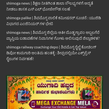
shimoga news | ಶಿಕ್ಷಣ ನೀತಿಗಿಂತ ಶಾಲಾ ಸೌಲಭ್ಯಗಳಿಗೆ ಆದ್ಯತೆ
ನೀಡಲು ಶಾಸಕ ಎಸ್ ಎಲ್ ಭೋಜೇಗೌಡ ಸಲಹೆ
shimoga palike | ಶಿವಮೊಗ್ಗ ಪಾಲಿಕೆ ಕಮೀಷನರ್ ಸೂಚನೆ : ಯುಜಿಡಿ
ವಿಭಾಗದ ಎಂಜಿನಿಯರ್ ಗಳ ಭೇಟಿ
shimoga news | ಶಿವಮೊಗ್ಗ ಜಿಲ್ಲೆಯ ಅತೀ ದೊಡ್ಡ ಗ್ರಾಪಂ ಅಬ್ಬಲಗೆರೆ
ವ್ಯಾಪ್ತಿಯ ಬಡಾವಣೆಗಳ ನಿವಾಸಿಗಳ ಗೋಳು ಆಲಿಸುವುದೆ ಜಿಲ್ಲಾಡಳಿತ?
shimoga railway coaching depo | ಶಿವಮೊಗ್ಗ ರೈಲ್ವೆ ಕೋಚಿಂಗ್
ಡಿಪೋ ಕಾಮಗಾರಿ ಅಂತಿಮ ಹಂತಕ್ಕೆ : ಶೀಘ್ರದಲ್ಲಿಯೇ ಎಕ್ಸ್‌ಪ್ರೆಸ್
ರೈಲುಗಳ ನಿರ್ವಹಣೆ!