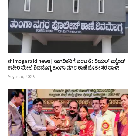
shimoga raid news | ನಾಗರಿಕರಿಗೆ ವಂಚನೆ : ರಿಯಲ್ ಎಸ್ಟೇಟ್
ಕಚೇರಿ ಮೇಲೆ ಶಿವಮೊಗ್ಗ ತುಂಗಾ ನಗರ ಠಾಣೆ ಪೊಲೀಸರ ದಾಳಿ!
August 6, 2026