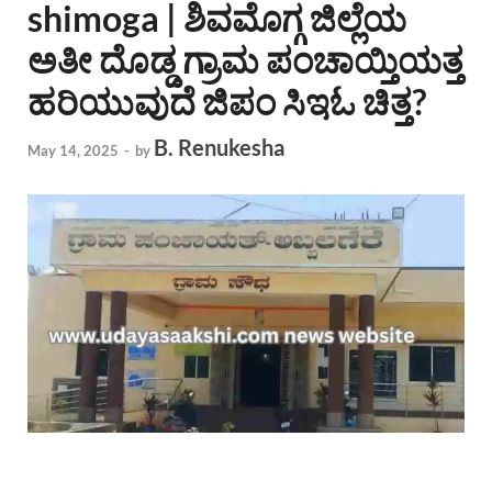
shimoga | ಶಿವಮೊಗ್ಗ ಜಿಲ್ಲೆಯ
ಅತೀ ದೊಡ್ಡ ಗ್ರಾಮ ಪಂಚಾಯ್ತಿಯತ್ತ
ಹರಿಯುವುದೆ ಜಿಪಂ ಸಿಇಓ ಚಿತ್ತ?
B. Renukesha
May 14, 2025
-
by