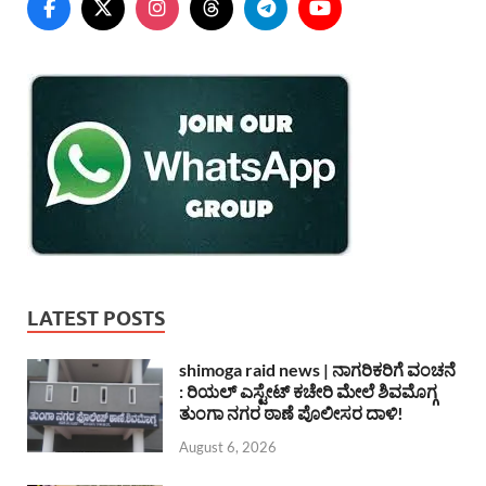
LATEST POSTS
shimoga raid news | ನಾಗರಿಕರಿಗೆ ವಂಚನೆ
: ರಿಯಲ್ ಎಸ್ಟೇಟ್ ಕಚೇರಿ ಮೇಲೆ ಶಿವಮೊಗ್ಗ
ತುಂಗಾ ನಗರ ಠಾಣೆ ಪೊಲೀಸರ ದಾಳಿ!
August 6, 2026