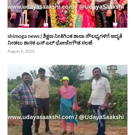
shimoga news | ಶಿಕ್ಷಣ ನೀತಿಗಿಂತ ಶಾಲಾ ಸೌಲಭ್ಯಗಳಿಗೆ ಆದ್ಯತೆ
ನೀಡಲು ಶಾಸಕ ಎಸ್ ಎಲ್ ಭೋಜೇಗೌಡ ಸಲಹೆ
August 6, 2026