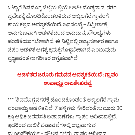
ಒಟ್ಟಾರೆ ಶಿವಮೊಗ್ಗ ಜಿಲ್ಲೆಯಲ್ಲಿಯೇ ಅತೀ ದೊಡ್ಡದಾದ, ನಗರ
ಪ್ರದೇಶಕ್ಕೆ ಹೊಂದಿಕೊಂಡಂತಿರುವ ಅಬ್ಬಲಗೆರೆ ಗ್ರಾಪಂಗೆ
ಕಾಯಕಲ್ಪದ ಅವಶ್ಯಕತೆಯಿದೆ. ಜನಸಂಖ್ಯೆ – ವಿಸ್ತೀರ್ಣಕ್ಕೆ
ಅನುಗುಣವಾಗಿ ಆಡಳಿತದಿಂದ ಅನುದಾನ, ಸೌಲಭ್ಯಗಳು
ಹಂಚಿಕೆಯಾಗಬೇಕಾಗಿದೆ. ಈ ನಿಟ್ಟಿನಲ್ಲಿ ರಾಜ್ಯ ಸರ್ಕಾರ ಹಾಗೂ
ಜಿಪಂ ಆಡಳಿತ ಅಗತ್ಯ ಕ್ರಮಕೈಗೊಳ್ಳಬೇಕಾಗಿದೆ ಎಂಬುವುದು
ಪ್ರಜ್ಞಾವಂತ ನಾಗರೀಕರ ಆಗ್ರಹವಾಗಿದೆ.
ಆಡಳಿತದ ಜರೂರು ಗಮನದ ಅವಶ್ಯಕತೆಯಿದೆ : ಗ್ರಾಪಂ
ಉಪಾಧ್ಯಕ್ಷ ರಾಜಶೇಖರಪ್ಪ
*** ‘ಶಿವಮೊಗ್ಗ ನಗರಕ್ಕೆ ಹೊಂದಿಕೊಂಡಂತೆ ಅಬ್ಬಲಗೆರೆ ಗ್ರಾಮ
ಪಂಚಾಯ್ತಿ ಆಡಳಿತವಿದೆ. 7 ಹಳ್ಳಿಗಳು ಸೇರಿದಂತೆ ಸುಮಾರು 30
ಕ್ಕೂ ಅಧಿಕ ಜನವಸತಿ ಬಡಾವಣೆಗಳು ಗ್ರಾಪಂ ಅಧೀನದಲ್ಲಿದೆ.
ಇದರಿಂದ ಪಾಲಿಕೆ ಬಡಾವಣೆಗಳಲ್ಲಿ ಲಭ್ಯವಾಗುವ
ಮೂಲಸೌಕರ್ಯ – ಸೌಲಭ್ಯಗಳನ್ನು, ಗ್ರಾಪಂ ಅಧೀನದ