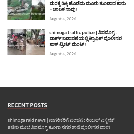
ಮರಕ್ಕೆ ಡಿಕ್ಕಿ ಹೊಡೆದು ಮೂರು ತುಂಡಾದ ಕಾರು
– ಚಾಲಕ ಸಾವು!
August 4, 2026
shimoga traffic police | ಶಿವಮೊಗ್ಗ :
ಪಾರ್ಕ್ ಬಡಾವಣೆಯಲ್ಲಿ ಟ್ರಾಫಿಕ್ ಪೊಲೀಸರ
ಶಾಕ್ ಟ್ರೀಟ್’ಮೆಂಟ್!
August 4, 2026
RECENT POSTS
shimoga raid news | ನಾಗರಿಕರಿಗೆ ವಂಚನೆ : ರಿಯಲ್ ಎಸ್ಟೇಟ್
ಕಚೇರಿ ಮೇಲೆ ಶಿವಮೊಗ್ಗ ತುಂಗಾ ನಗರ ಠಾಣೆ ಪೊಲೀಸರ ದಾಳಿ!