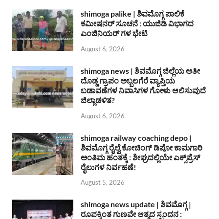
shimoga palike | ಶಿವಮೊಗ್ಗ ಪಾಲಿಕೆ
ಕಮೀಷನರ್ ಸೂಚನೆ : ಯುಜಿಡಿ ವಿಭಾಗದ
ಎಂಜಿನಿಯರ್ ಗಳ ಭೇಟಿ
August 6, 2026
shimoga news | ಶಿವಮೊಗ್ಗ ಜಿಲ್ಲೆಯ ಅತೀ
ದೊಡ್ಡ ಗ್ರಾಪಂ ಅಬ್ಬಲಗೆರೆ ವ್ಯಾಪ್ತಿಯ
ಬಡಾವಣೆಗಳ ನಿವಾಸಿಗಳ ಗೋಳು ಆಲಿಸುವುದೆ
ಜಿಲ್ಲಾಡಳಿತ?
August 6, 2026
shimoga railway coaching depo |
ಶಿವಮೊಗ್ಗ ರೈಲ್ವೆ ಕೋಚಿಂಗ್ ಡಿಪೋ ಕಾಮಗಾರಿ
ಅಂತಿಮ ಹಂತಕ್ಕೆ : ಶೀಘ್ರದಲ್ಲಿಯೇ ಎಕ್ಸ್‌ಪ್ರೆಸ್
ರೈಲುಗಳ ನಿರ್ವಹಣೆ!
August 5, 2026
shimoga news update | ಶಿವಮೊಗ್ಗ |
ರೂಪಕ್ಕಿಂತ ಗುಣವೇ ಆತ್ಮದ ಸ್ಪಂದನ :