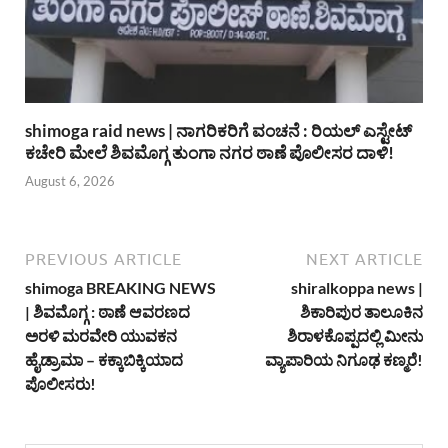
shimoga raid news | ನಾಗರಿಕರಿಗೆ ವಂಚನೆ : ರಿಯಲ್ ಎಸ್ಟೇಟ್
ಕಚೇರಿ ಮೇಲೆ ಶಿವಮೊಗ್ಗ ತುಂಗಾ ನಗರ ಠಾಣೆ ಪೊಲೀಸರ ದಾಳಿ!
August 6, 2026
PREVIOUS ARTICLE
NEXT ARTICLE
shimoga BREAKING NEWS
shiralkoppa news |
| ಶಿವಮೊಗ್ಗ : ಠಾಣೆ ಆವರಣದ
ಶಿಕಾರಿಪುರ ತಾಲೂಕಿನ
ಅರಳಿ ಮರವೇರಿ ಯುವಕನ
ಶಿರಾಳಕೊಪ್ಪದಲ್ಲಿ ಮೀನು
ಹೈಡ್ರಾಮಾ – ಕಕ್ಕಾಬಿಕ್ಕಿಯಾದ
ವ್ಯಾಪಾರಿಯ ನಿಗೂಢ ಕಣ್ಮರೆ!
ಪೊಲೀಸರು!