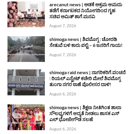
arecanut news | ಅಡಕೆ ಅಕ್ರಮ ಆಮದು
ತಡೆಗೆ ಕರ್ನಾಟಕದ ನಿಯೋಗದಿಂದ ಗೃಹ
ಸಚಿವ ಅಮಿತ್ ಶಾಗೆ ಮನವಿ
August 7, 2026
shimoga news | ಶಿವಮೊಗ್ಗ : ಚೋರಡಿ
ಸೇತುವೆ ಬಳಿ ಕಾರು ಪಲ್ಟಿ – 6 ಜನರಿಗೆ ಗಾಯ!
August 7, 2026
shimoga raid news | ನಾಗರಿಕರಿಗೆ ವಂಚನೆ
: ರಿಯಲ್ ಎಸ್ಟೇಟ್ ಕಚೇರಿ ಮೇಲೆ ಶಿವಮೊಗ್ಗ
ತುಂಗಾ ನಗರ ಠಾಣೆ ಪೊಲೀಸರ ದಾಳಿ!
August 6, 2026
shimoga news | ಶಿಕ್ಷಣ ನೀತಿಗಿಂತ ಶಾಲಾ
ಸೌಲಭ್ಯಗಳಿಗೆ ಆದ್ಯತೆ ನೀಡಲು ಶಾಸಕ ಎಸ್
ಎಲ್ ಭೋಜೇಗೌಡ ಸಲಹೆ
August 6, 2026