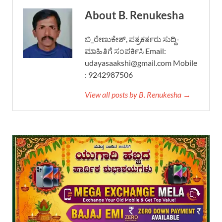
About B. Renukesha
ಬಿ_ರೇಣುಕೇಶ್, ಪತ್ರಕರ್ತರು ಸುದ್ದಿ-
ಮಾಹಿತಿಗೆ ಸಂಪರ್ಕಿಸಿ Email:
udayasaakshi@gmail.com Mobile
: 9242987506
View all posts by B. Renukesha →