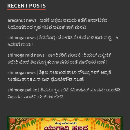
RECENT POSTS
arecanut news | ಅಡಕೆ ಅಕ್ರಮ ಆಮದು ತಡೆಗೆ ಕರ್ನಾಟಕದ
ನಿಯೋಗದಿಂದ ಗೃಹ ಸಚಿವ ಅಮಿತ್ ಶಾಗೆ ಮನವಿ
shimoga news | ಶಿವಮೊಗ್ಗ : ಚೋರಡಿ ಸೇತುವೆ ಬಳಿ ಕಾರು ಪಲ್ಟಿ – 6
ಜನರಿಗೆ ಗಾಯ!
shimoga raid news | ನಾಗರಿಕರಿಗೆ ವಂಚನೆ : ರಿಯಲ್ ಎಸ್ಟೇಟ್
ಕಚೇರಿ ಮೇಲೆ ಶಿವಮೊಗ್ಗ ತುಂಗಾ ನಗರ ಠಾಣೆ ಪೊಲೀಸರ ದಾಳಿ!
shimoga news | ಶಿಕ್ಷಣ ನೀತಿಗಿಂತ ಶಾಲಾ ಸೌಲಭ್ಯಗಳಿಗೆ ಆದ್ಯತೆ
ನೀಡಲು ಶಾಸಕ ಎಸ್ ಎಲ್ ಭೋಜೇಗೌಡ ಸಲಹೆ
shimoga palike | ಶಿವಮೊಗ್ಗ ಪಾಲಿಕೆ ಕಮೀಷನರ್ ಸೂಚನೆ : ಯುಜಿಡಿ
ವಿಭಾಗದ ಎಂಜಿನಿಯರ್ ಗಳ ಭೇಟಿ