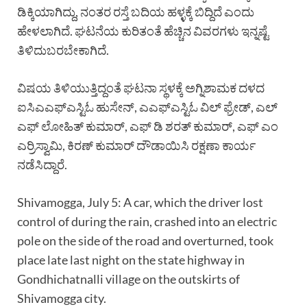
ಡಿಕ್ಕಿಯಾಗಿದ್ದು, ನಂತರ ರಸ್ತೆ ಬದಿಯ ಹಳ್ಳಕ್ಕೆ ಬಿದ್ದಿದೆ ಎಂದು
ಹೇಳಲಾಗಿದೆ. ಘಟನೆಯ ಕುರಿತಂತೆ ಹೆಚ್ಚಿನ ವಿವರಗಳು ಇನ್ನಷ್ಟೆ
ತಿಳಿದುಬರಬೇಕಾಗಿದೆ.
ವಿಷಯ ತಿಳಿಯುತ್ತಿದ್ದಂತೆ ಘಟನಾ ಸ್ಥಳಕ್ಕೆ ಅಗ್ನಿಶಾಮಕ ದಳದ
ಐಸಿಎಎಫ್ಎಸ್ಟಿಓ ಹುಸೇನ್, ಎಎಫ್ಎಸ್ಟಿಓ ವಿಲ್ ಫ್ರೇಡ್, ಎಲ್
ಎಫ್ ಲೋಹಿತ್ ಕುಮಾರ್, ಎಫ್ ಡಿ ಶರತ್ ಕುಮಾರ್, ಎಫ್ ಎಂ
ಎರ್ರಿಸ್ವಾಮಿ, ಕಿರಣ್ ಕುಮಾರ್ ದೌಡಾಯಿಸಿ ರಕ್ಷಣಾ ಕಾರ್ಯ
ನಡೆಸಿದ್ದಾರೆ.
Shivamogga, July 5: A car, which the driver lost
control of during the rain, crashed into an electric
pole on the side of the road and overturned, took
place late last night on the state highway in
Gondhichatnalli village on the outskirts of
Shivamogga city.