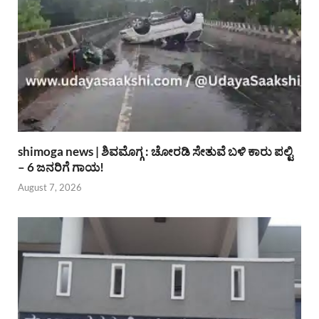
shimoga news | ಶಿವಮೊಗ್ಗ : ಚೋರಡಿ ಸೇತುವೆ ಬಳಿ ಕಾರು ಪಲ್ಟಿ
– 6 ಜನರಿಗೆ ಗಾಯ!
August 7, 2026