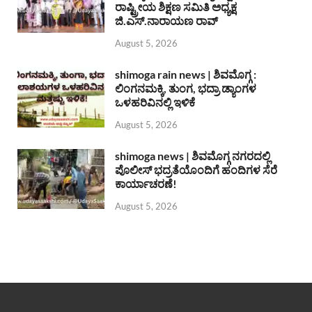
ರಾಷ್ಟ್ರೀಯ ಶಿಕ್ಷಣ ಸಮಿತಿ ಅಧ್ಯಕ್ಷ
ಜಿ.ಎಸ್.ನಾರಾಯಣ ರಾವ್
August 5, 2026
shimoga rain news | ಶಿವಮೊಗ್ಗ :
ಲಿಂಗನಮಕ್ಕಿ, ತುಂಗ, ಭದ್ರಾ ಡ್ಯಾಂಗಳ
ಒಳಹರಿವಿನಲ್ಲಿ ಇಳಿಕೆ
August 5, 2026
shimoga news | ಶಿವಮೊಗ್ಗ ನಗರದಲ್ಲಿ
ಪೊಲೀಸ್ ಭದ್ರತೆಯೊಂದಿಗೆ ಹಂದಿಗಳ ಸೆರೆ
ಕಾರ್ಯಾಚರಣೆ!
August 5, 2026