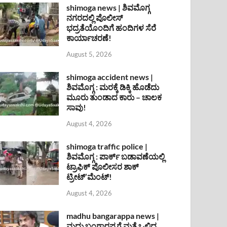
shimoga news | ಶಿವಮೊಗ್ಗ
ನಗರದಲ್ಲಿ ಪೊಲೀಸ್
ಭದ್ರತೆಯೊಂದಿಗೆ ಹಂದಿಗಳ ಸೆರೆ
ಕಾರ್ಯಾಚರಣೆ!
August 5, 2026
shimoga accident news |
ಶಿವಮೊಗ್ಗ : ಮರಕ್ಕೆ ಡಿಕ್ಕಿ ಹೊಡೆದು
ಮೂರು ತುಂಡಾದ ಕಾರು – ಚಾಲಕ
ಸಾವು!
August 4, 2026
shimoga traffic police |
ಶಿವಮೊಗ್ಗ : ಪಾರ್ಕ್ ಬಡಾವಣೆಯಲ್ಲಿ
ಟ್ರಾಫಿಕ್ ಪೊಲೀಸರ ಶಾಕ್
ಟ್ರೀಟ್’ಮೆಂಟ್!
August 4, 2026
madhu bangarappa news |
ಮಧು ಬಂಗಾರಪ್ಪಗೆ ಮತ್ತೆ ಒಲಿದ