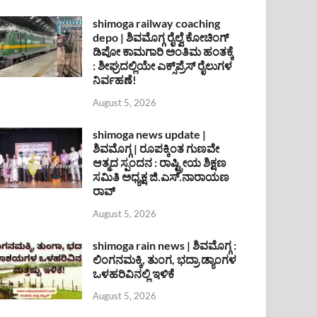
shimoga railway coaching
depo | ಶಿವಮೊಗ್ಗ ರೈಲ್ವೆ ಕೋಚಿಂಗ್
ಡಿಪೋ ಕಾಮಗಾರಿ ಅಂತಿಮ ಹಂತಕ್ಕೆ
: ಶೀಘ್ರದಲ್ಲಿಯೇ ಎಕ್ಸ್‌ಪ್ರೆಸ್ ರೈಲುಗಳ
ನಿರ್ವಹಣೆ!
August 5, 2026
shimoga news update |
ಶಿವಮೊಗ್ಗ | ರೂಪಕ್ಕಿಂತ ಗುಣವೇ
ಆತ್ಮದ ಸ್ಪಂದನ : ರಾಷ್ಟ್ರೀಯ ಶಿಕ್ಷಣ
ಸಮಿತಿ ಅಧ್ಯಕ್ಷ ಜಿ.ಎಸ್.ನಾರಾಯಣ
ರಾವ್
August 5, 2026
shimoga rain news | ಶಿವಮೊಗ್ಗ :
ಲಿಂಗನಮಕ್ಕಿ, ತುಂಗ, ಭದ್ರಾ ಡ್ಯಾಂಗಳ
ಒಳಹರಿವಿನಲ್ಲಿ ಇಳಿಕೆ
August 5, 2026