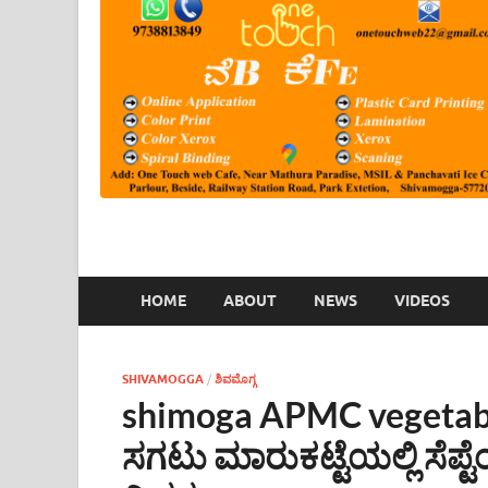
HOME
ABOUT
NEWS
VIDEOS
SHIVAMOGGA
/
ಶಿವಮೊಗ್ಗ
shimoga APMC vegetable
ಸಗಟು ಮಾರುಕಟ್ಟೆಯಲ್ಲಿ ಸೆಪ್