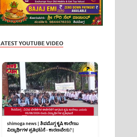
LATEST YOUTUBE VIDEO
shimoga news | ಶಿವಮೊಗ್ಗ ಕೃಷಿ ಕಾಲೇಜು
ವಿದ್ಯಾರ್ಥಿಗಳ ಪ್ರತಿಭಟನೆ - ಕಾರಣವೇನು? |