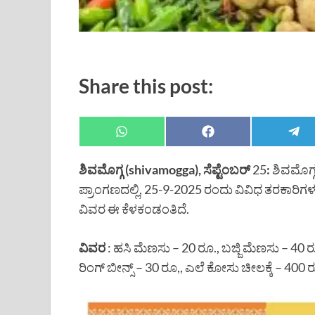
Share this post:
ಶಿವಮೊಗ್ಗ
(shivamogga),
ಸೆಪ್ಟೆಂಬರ್
25
:
ಶಿವಮೊಗ್
ಪ್ರಾಂಗಣದಲ್ಲಿ, 25-9-2025 ರಂದು ವಿವಿಧ ತರಕಾರಿಗ
ವಿವರ ಈ ಕೆಳಕಂಡಂತಿದೆ.
ವಿವರ
: ಹಸಿ ಮೆಣಸು – 20 ರೂ., ಬಜ್ಜಿ ಮೆಣಸು – 40 ರೂ
ರಿಂಗ್ ಬೀನ್ಸ್ – 30 ರೂ,, ಎಲೆ ಕೋಸು ಚೀಲಕ್ಕೆ – 400