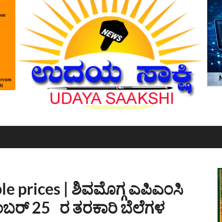
 prices | ಶಿವಮೊಗ್ಗ ಎಪಿಎಂಸಿ
ಟೆಂಬರ್ 25 ರ ತರಕಾರಿ ಬೆಲೆಗಳ